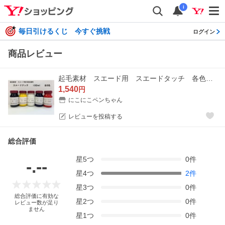
i
毎日引けるくじ 今すぐ挑戦
ログイン
商品レビュー
起毛素材 スエード用 スエードタッチ 各色 100ml
1,540
円
にこにこペンちゃん
レビューを投稿する
総合評価
星
5
つ
0
件
-.--
星
4
つ
2
件
星
3
つ
0
件
総合評価に有効な
星
2
つ
0
件
レビュー数が足り
ません
星
1
つ
0
件