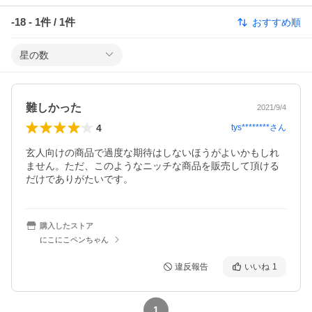
-18
-
1
件 /
1
件
おすすめ順
星の数
難しかった
2021/9/4
4
tys********
さん
玄人向けの商品で過度な期待はしないほうがよいかもしれ
ません。ただ、このようなニッチな商品を販売して頂ける
だけでありがたいです。
購入したストア
にこにこペンちゃん
違反報告
いいね
1
1