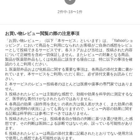
2
件中
-18
〜
1
件
お買い物レビュー閲覧の際の注意事項
「お買い物レビュー」（以下「本サービス」といいます）は、「Yahoo!ショ
ッピング」において商品をご利用になられたお客様がご自身の感想をレビュ
ーとして投稿できるサービスです。各ストアおよび当社は、投稿された内容
について正確性を含め一切保証しません。またレビューの対象となる商品、
製品が医薬部外品もしくは化粧品に該当する場合には、特に以下の事項を確
認のうえご利用ください。
1. 医薬部外品および化粧品に関する重要な事項は、各商品の添付文書に書か
れています。本サービスをご利用いただく前に、必ず添付文書をお読みくだ
さい。
2. 本サービスのレビュー投稿者のほとんどは医療や薬事の専門家ではありま
せん。
3. 投稿されたレビューは主観的な感想で、効能や効果を科学的に測定するな
ど、医学的な裏付けがなされたものではありません。
4. 各商品の効果（副作用を含む）の表れ方は個人差が大きく、また効果の表
れ方は使用時の状況によっても異なりますので、レビュー内容の効果に関す
る記載は科学的には参考にすべきではありません。
5. 投稿されたレビューは、投稿者各自が独自の判断に基づき選び使用した感
想です。その判断は医師による診断ではないため、誤っている可能性があり
ます。
6. 投稿されたレビューは商品の添付文書に記載されたとおりでない使用方法
で使用した感想である可能性があります。