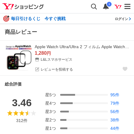
i
毎日引けるくじ 今すぐ挑戦
ログイン
商品レビュー
Apple Watch Ultra/Ultra 2 フィルム Apple Watch Series 9/8 ケース 49mm SE Apple Watch7/6/5 ガラスフィルム 3D曲面 41/45mm 40/44mm 液晶保護フィルム
1,280
円
L&Lスマホサービス
レビューを投稿する
総合評価
星
5
つ
95
件
3.46
星
4
つ
79
件
星
3
つ
56
件
星
2
つ
38
件
312
件
星
1
つ
44
件