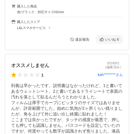
購入した商品
色/ブラック、対応サイズ/42mm
購入したストア
L&Lスマホサービス
違反報告
いいね
6
2019/5/1
オススメしません
（編集済み）
1
kah********
さん
到着は早かったです。説明書はなかったけれど、1と書いて
あるウェットシート、2と書いてあるドライシートで表面の
汚れを落として貼るんだろうとわかりました。

フィルムは厚手でカーブにピッタリのサイズではありませ
んが、許容範囲でした。始めに気泡が2ヶ所くらい残りまし
たが、角を上げて外に追い出し綺麗に貼れました！

ここまでは良かったですが、タッチの感度が最悪で、押し
ても押しても認識しません。パスコードを設定していたの
ですが、何度やっても数字が認識されず焦りました。液晶