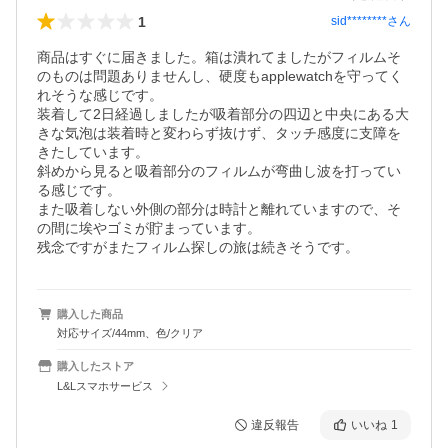
1
sid********
さん
商品はすぐに届きました。箱は潰れてましたがフィルムそ
のものは問題ありませんし、硬度もapplewatchを守ってく
れそうな感じです。

装着して2日経過しましたが吸着部分の四辺と中央にある大
きな気泡は装着時と変わらず抜けず、タッチ感度に支障を
きたしています。

斜めから見ると吸着部分のフィルムが弯曲し波を打ってい
る感じです。

また吸着しない外側の部分は時計と離れていますので、そ
の間に埃やゴミが貯まっています。

残念ですがまたフィルム探しの旅は続きそうです。
購入した商品
対応サイズ/44mm、色/クリア
購入したストア
L&Lスマホサービス
違反報告
いいね
1