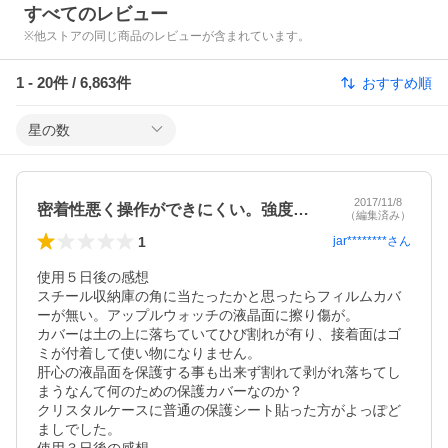
すべてのレビュー
※他ストアの同じ商品のレビューが含まれています。
1
-
20
件 /
6,863
件
おすすめ順
星の数
2017/11/8
密着性悪く操作ができにくい。強度無し
（編集済み）
1
jar********
さん
使用５日後の感想

スチール収納庫の角に当たったかと思ったらフィルムカバ
ーが無い。アップルウォッチの液晶面に擦り傷が。

カバーは土の上に落ちていてひび割れが有り、接着面はゴ
ミが付着して使い物になりません。

肝心の液晶面を保護する事も出来ず割れて剥がれ落ちてし
まうなんて何のための保護カバーなのか？

クリスタルケースに普通の保護シート貼った方がよっぽど
ましでした。
