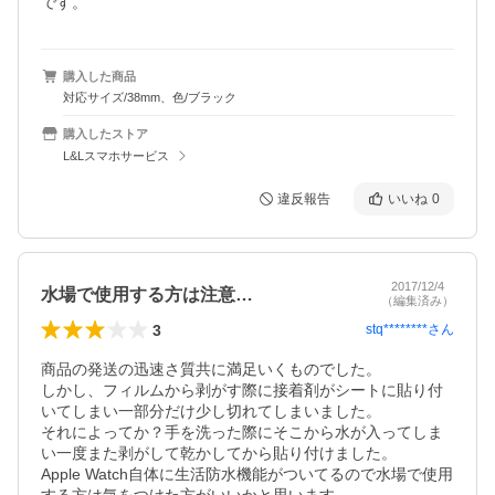
です。
購入した商品
対応サイズ/38mm、色/ブラック
購入したストア
L&Lスマホサービス
違反報告
いいね
0
2017/12/4
水場で使用する方は注意…
（編集済み）
3
stq********
さん
商品の発送の迅速さ質共に満足いくものでした。

しかし、フィルムから剥がす際に接着剤がシートに貼り付
いてしまい一部分だけ少し切れてしまいました。

それによってか？手を洗った際にそこから水が入ってしま
い一度また剥がして乾かしてから貼り付けました。

Apple Watch自体に生活防水機能がついてるので水場で使用