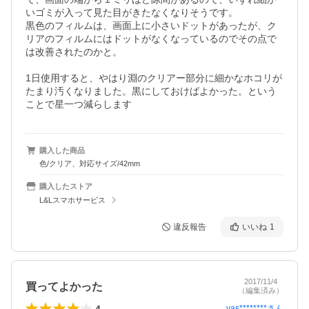
いゴミが入って見た目がきたなくなりそうです。

黒色のフィルムは、画面上に小さいドットがあったが、ク
リアのフィルムにはドットがなくなっているのでその点で
は改善されたのかと。

1日使用すると、やはり淵のクリアー部分に細かなホコリが
たまり汚くなりました。黒にしておけばよかった。という
ことで星一つ減らします
購入した商品
色/クリア、対応サイズ/42mm
購入したストア
L&Lスマホサービス
違反報告
いいね
1
2017/11/4
買ってよかった
（編集済み）
4
yas********
さん