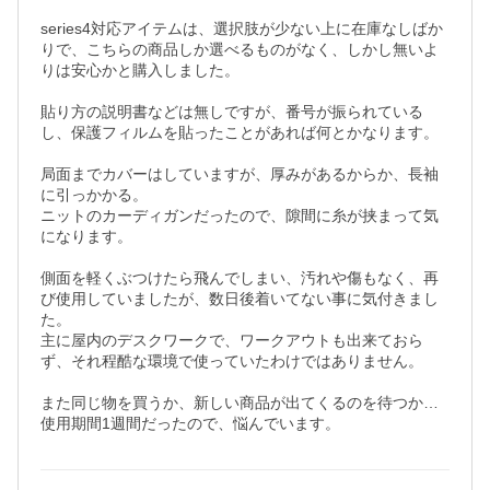
series4対応アイテムは、選択肢が少ない上に在庫なしばか
りで、こちらの商品しか選べるものがなく、しかし無いよ
りは安心かと購入しました。

貼り方の説明書などは無しですが、番号が振られている
し、保護フィルムを貼ったことがあれば何とかなります。

局面までカバーはしていますが、厚みがあるからか、長袖
に引っかかる。

ニットのカーディガンだったので、隙間に糸が挟まって気
になります。

側面を軽くぶつけたら飛んでしまい、汚れや傷もなく、再
び使用していましたが、数日後着いてない事に気付きまし
た。

主に屋内のデスクワークで、ワークアウトも出来ておら
ず、それ程酷な環境で使っていたわけではありません。

また同じ物を買うか、新しい商品が出てくるのを待つか…
使用期間1週間だったので、悩んでいます。