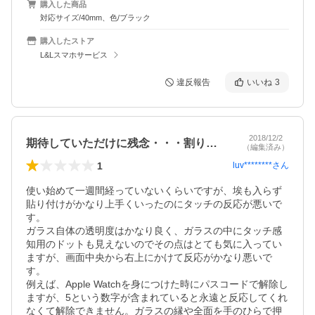
購入した商品
対応サイズ/40mm、色/ブラック
購入したストア
L&Lスマホサービス
違反報告
いいね
3
2018/12/2
期待していただけに残念・・・割りたくなる
（編集済み）
1
luv********
さん
使い始めて一週間経っていないくらいですが、埃も入らず
貼り付けがかなり上手くいったのにタッチの反応が悪いで
す。

ガラス自体の透明度はかなり良く、ガラスの中にタッチ感
知用のドットも見えないのでその点はとても気に入ってい
ますが、画面中央から右上にかけて反応がかなり悪いで
す。

例えば、Apple Watchを身につけた時にパスコードで解除し
ますが、5という数字が含まれていると永遠と反応してくれ
なくて解除できません。ガラスの縁や全面を手のひらで押