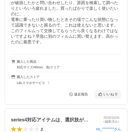
が破損したかと問い合わせしたり、原因を検索して調べた
りといろいろ疲れました。買ったばかりで楽しく使いたい
のに、、、

電車に乗ったり買い物したときその場でこんな状態になっ
て認識できないと困るので、これは使えないと思います。

このフィルムって交換してもらったら良くなるわけではな
いですよね？早急に別のフィルムに買い替えます。高かっ
たのに最悪です。
購入した商品
対応サイズ/40mm、色/クリア
購入したストア
L&Lスマホサービス
違反報告
いいね
0
2018/10/26
series4対応アイテムは、選択肢が…
（編集済み）
2
oo_********
さん