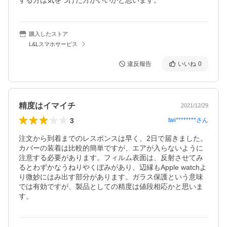
する方は気をつけた方がいいかと思います。
購入したストア
L&Lスマホサービス
違反報告
いいね
0
精度はイマイチ
2021/12/29
3
twi********
さん
注文から到着までのレスポンスは早く、2日で届きました。

カバーの装着は比較的簡単ですが、エアが入らないように
注意する必要があります。フィルム表面は、反射させてみ
るとわずかなうねりやくぼみがあり、辺縁もApple watchよ
り微妙にはみ出す部分があります。ガラス保護という意味
では有効ですが、製品としての精度は値段相応かと思いま
す。