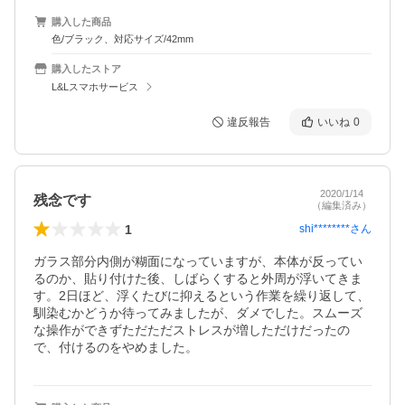
購入した商品
色/ブラック、対応サイズ/42mm
購入したストア
L&Lスマホサービス
違反報告
いいね
0
2020/1/14
残念です
（編集済み）
1
shi********
さん
ガラス部分内側が糊面になっていますが、本体が反ってい
るのか、貼り付けた後、しばらくすると外周が浮いてきま
す。2日ほど、浮くたびに抑えるという作業を繰り返して、
馴染むかどうか待ってみましたが、ダメでした。スムーズ
な操作ができずただただストレスが増しただけだったの
で、付けるのをやめました。