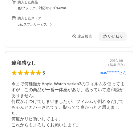
購入した商品
色/ブラック、対応サイズ/44mm
購入したストア
L&Lスマホサービス
違反報告
いいね
0
2019/1/9
違和感なし
（編集済み）
5
mas********
さん
今まで何種類かApple Watch series3のフィルムを使ってま
すが、この商品が一番一体感があり、貼っていて違和感が
ありません。

何度かぶつけてしまいましたが、フィルムが割れるだけで
ちゃんとカバーされてて、貼ってて良かったと思えまし
た。

何度かリピ買いしてます。

これからもよろしくお願いします。