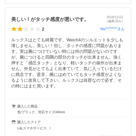
2018/11/22
美しい！がタッチ感度が悪いです。
（編集済み）
2
tsu********
さん
ルックスはとても綺麗です。Watch4のシルエットを少しも
壊しません。美しい！但し、タッチの感度に問題がありま
す。実は腕につけていない時には何の問題がないのです
が、腕につけると四隅の部分のタッチが出来ません。強く
押すと「感圧タッチ」となり、軽いタッチの操作が出来ま
せん。外見がとてもよく出来ていて、気に入っているだけ
に残念です。是非、腕にはめていてもタッチ感度がよくな
るように改良して下さい。ルックスは抜群なので必ず、そ
の時にはまた買います。
購入した商品
色/ブラック、対応サイズ/44mm
購入したストア
L&Lスマホサービス