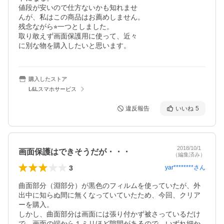
値段が安いので仕方ないかも知れませ

んが、私はこの商品はお薦めしません。

残念ながら⭐︎一つとしました。

取り敢えず画面保護用に使って、近々

に別な物を購入したいと思います。
購入したストア
L&Lスマホサービス
違反報告
いいね
5
2018/10/1
画面保護はできそうだが・・・
（編集済み）
3
yar********
さん
曲面部分（淵部分）が黒色のフィルムを使っていたが、外
出中に知らぬ間に無くなっていていたため、今回、クリア
ーを購入。

しかし、曲面部分は画面には張り付かず被さっているだけ
で、画面の端から１ミリほど隙間があるので、いずれ細か