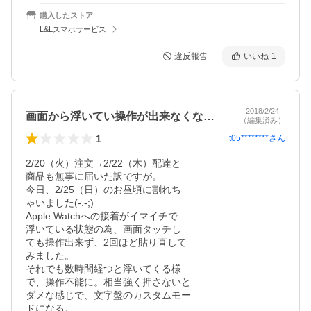
購入したストア
L&Lスマホサービス
違反報告
いいね
1
2018/2/24
画面から浮いてい操作が出来なくなります。
（編集済み）
1
t05********
さん
2/20（火）注文→2/22（木）配達と

商品も無事に届いた訳ですが。

今日、2/25（日）のお昼頃に割れち

ゃいました(-.-;)

Apple Watchへの接着がイマイチで

浮いている状態の為、画面タッチし

ても操作出来ず、2回ほど貼り直して

みました。

それでも数時間経つと浮いてくる様

で、操作不能に。相当強く押さないと

ダメな感じで、文字盤のカスタムモー

ドになる。
