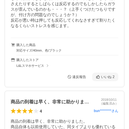
さえたりするとしばらくは反応するのでもしかしたらガラ
スが歪んでいるのかも・・・？（上手くつけたつもりです
が、付け方の問題なのでしょうか？）

反応が悪い時は押しても反応してくれなさすぎて割りたく
なるくらいストレスを感じます。
購入した商品
対応サイズ/40mm、色/ブラック
購入したストア
L&Lスマホサービス
違反報告
いいね
2
2018/10/11
商品の到着は早く、非常に助かりました。…
（編集済み）
4
bun********
さん
商品の到着は早く、非常に助かりました。

商品自体も以前使用していた、同タイプよりも優れている