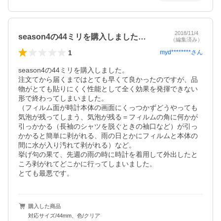
2018/11/4
season4の44ミリを購入しました…
（編集済み）
1
myd********
さん
season4の44ミリを購入しました。

注文てから届くまではとても早くて良かったのですが、品
物がとても貼りにくく性能として全く効果を発揮できない
形で終わってしまいました。

（フィルム面が時計本体の画面にくっつかずどうやっても
気泡が残ってしまう、気泡が残る＝フィルムの角に何かが
引っかかる（長袖のシャツを脱ぐときの袖口など）が引っ
かかると簡単に剥がれる、雨の日とかにフィルムと本体の
間に水が入り汚れて剥がれる）など。

挙げ句の果て、先週の雨の時に時計を着用して外出したと
ころ剥がれてどこかに行ってしまいました。

とても最悪です。
購入した商品
対応サイズ/44mm、色/クリア