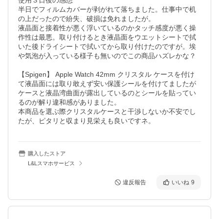
使用３日後の感想

半日でフィルムカバーが剥がれて落ちました。仕事中で机
の上だったので紛失、破損は免れましたが。

液晶面と接着性が悪く浮いているのかタッチ感度が悪く操
作性は最悪。取り付けるとき液晶面をウエットシートで拭
いた後ドライシートで拭いてから取り付けたのですが。埃
や気泡が入っている様子も無いのでこの商品ハズレかな？

【Spigen】 Apple Watch 42mm クリスタル ケースを付け
て液晶面には取り敢えず安い保護シールを付けてましたが
ケースと液晶湾曲面が露出しているのとシールを貼ってい
るのが解り違和感がありました。

本商品を選ぶ際クリスタルケースと干渉しないか不安でし
たが、ピタリと収まり見栄えも良いですネ。
購入したストア
L&Lスマホサービス
違反報告
いいね
9