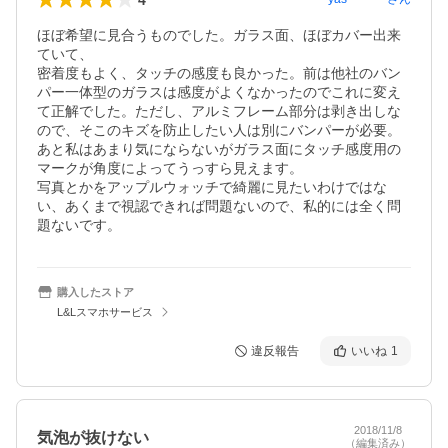
ほぼ希望に見合うものでした。ガラス面、ほぼカバー出来
ていて、

密着度もよく、タッチの感度も良かった。前は他社のバン
パー一体型のガラスは感度がよくなかったのでこれに変え
て正解でした。ただし、アルミフレーム部分は剥き出しな
ので、そこのキズを防止したい人は別にバンパーが必要。

あと私はあまり気にならないがガラス面にタッチ感度用の
マークが角度によってうっすら見えます。

写真とかをアップルウォッチで綺麗に見たいわけではな
い、あくまで視認できれば問題ないので、私的には全く問
題ないです。
購入したストア
L&Lスマホサービス
違反報告
いいね
1
2018/11/8
気泡が抜けない
（編集済み）