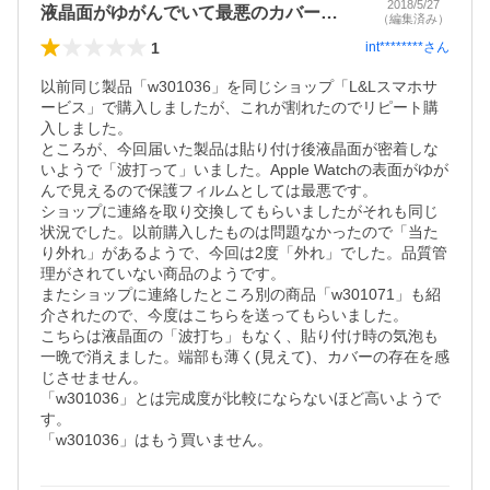
2018/5/27
液晶面がゆがんでいて最悪のカバーです。
（編集済み）
1
int********
さん
以前同じ製品「w301036」を同じショップ「L&Lスマホサ
ービス」で購入しましたが、これが割れたのでリピート購
入しました。

ところが、今回届いた製品は貼り付け後液晶面が密着しな
いようで「波打って」いました。Apple Watchの表面がゆが
んで見えるので保護フィルムとしては最悪です。

ショップに連絡を取り交換してもらいましたがそれも同じ
状況でした。以前購入したものは問題なかったので「当た
り外れ」があるようで、今回は2度「外れ」でした。品質管
理がされていない商品のようです。

またショップに連絡したところ別の商品「w301071」も紹
介されたので、今度はこちらを送ってもらいました。

こちらは液晶面の「波打ち」もなく、貼り付け時の気泡も
一晩で消えました。端部も薄く(見えて)、カバーの存在を感
じさせません。

「w301036」とは完成度が比較にならないほど高いようで
す。

「w301036」はもう買いません。