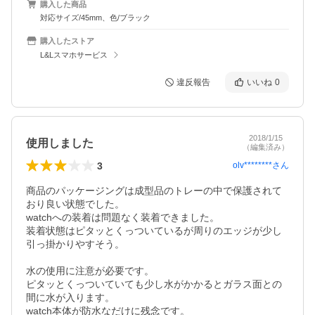
購入した商品
対応サイズ/45mm、色/ブラック
購入したストア
L&Lスマホサービス
違反報告
いいね
0
2018/1/15
使用しました
（編集済み）
3
olv********
さん
商品のパッケージングは成型品のトレーの中で保護されて
おり良い状態でした。

watchへの装着は問題なく装着できました。

装着状態はピタッとくっついているが周りのエッジが少し
引っ掛かりやすそう。

水の使用に注意が必要です。

ピタッとくっついていても少し水がかかるとガラス面との
間に水が入ります。

watch本体が防水なだけに残念です。