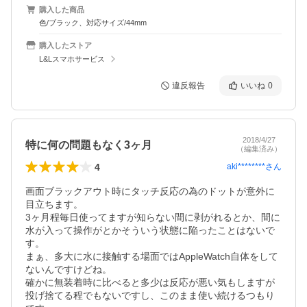
購入した商品
色/ブラック、対応サイズ/44mm
購入したストア
L&Lスマホサービス
違反報告
いいね
0
2018/4/27
特に何の問題もなく3ヶ月
（編集済み）
4
aki********
さん
画面ブラックアウト時にタッチ反応の為のドットが意外に
目立ちます。

3ヶ月程毎日使ってますが知らない間に剥がれるとか、間に
水が入って操作がとかそういう状態に陥ったことはないで
す。

まぁ、多大に水に接触する場面ではAppleWatch自体をして
ないんですけどね。

確かに無装着時に比べると多少は反応が悪い気もしますが
投げ捨てる程でもないですし、このまま使い続けるつもり