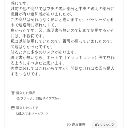
感じです。

以前の他の商品ではフチの黒い部分と中央の透明の部分に
境目が有り違和感がありましたが、

この商品はそれもなく良いと思いますが、パッケージが粗
末で運送時に壊れなくて、

良かったです。又、説明書も無いので初めて使用するかた
には、不親切です。

私は以前使用していたので、番号が振っていましたので、
問題はなかったですが、

貼るときに多少のリスクがあります。

説明書が無いなら、ネットで（ＹｏｕＴｕｂｅ）等で見れ
るようにすべきだと思います。

強度に関してはこれからですが、問題なければ次回も購入
するつもりです。
購入した商品
色/ブラック、対応サイズ/42mm
購入したストア
L&Lスマホサービス
違反報告
いいね
0