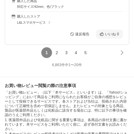
購入した商品
対応サイズ/42mm、色/ブラック
購入したストア
L&Lスマホサービス
違反報告
いいね
0
1
2
3
4
5
6,863
件中
1
〜
20
件
お買い物レビュー閲覧の際の注意事項
「お買い物レビュー」（以下「本サービス」といいます）は、「Yahoo!ショ
ッピング」において商品をご利用になられたお客様がご自身の感想をレビュ
ーとして投稿できるサービスです。各ストアおよび当社は、投稿された内容
について正確性を含め一切保証しません。またレビューの対象となる商品、
製品が医薬部外品もしくは化粧品に該当する場合には、特に以下の事項を確
認のうえご利用ください。
1. 医薬部外品および化粧品に関する重要な事項は、各商品の添付文書に書か
れています。本サービスをご利用いただく前に、必ず添付文書をお読みくだ
さい。