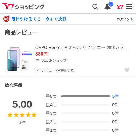
i
毎日引けるくじ 今すぐ挑戦
ログイン
商品レビュー
OPPO Reno13 A オッポ リノ13 エー 強化ガラスフィルム ブルーライトカット仕様 OPG05 UQ A501OP CPH2699 硬度10H 超薄型 液晶保護 高透過率 耐衝撃 指紋防止
880
円
SLUB-ショップ
レビューを投稿する
総合評価
星
5
つ
3
件
5.00
星
4
つ
0
件
星
3
つ
0
件
星
2
つ
0
件
3
件
星
1
つ
0
件