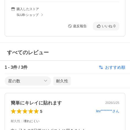
購入したストア
SLUB-ショップ
違反報告
いいね
0
すべてのレビュー
1
-
3
件 /
3
件
おすすめ順
星の数
耐久性
簡単にキレイに貼れます
2026/1/25
5
lev********
さん
耐久性
：
壊れにくい