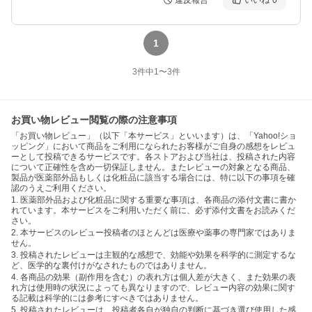
違反報告
いいね
0
1
3
件中
1
〜
3
件
お買い物レビュー閲覧の際の注意事項
「お買い物レビュー」（以下「本サービス」といいます）は、「Yahoo!ショ
ッピング」において商品をご利用になられたお客様がご自身の感想をレビュ
ーとして投稿できるサービスです。各ストアおよび当社は、投稿された内容
について正確性を含め一切保証しません。またレビューの対象となる商品、
製品が医薬部外品もしくは化粧品に該当する場合には、特に以下の事項を確
認のうえご利用ください。
1. 医薬部外品および化粧品に関する重要な事項は、各商品の添付文書に書か
れています。本サービスをご利用いただく前に、必ず添付文書をお読みくだ
さい。
2. 本サービスのレビュー投稿者のほとんどは医療や薬事の専門家ではありま
せん。
3. 投稿されたレビューは主観的な感想で、効能や効果を科学的に測定するな
ど、医学的な裏付けがなされたものではありません。
4. 各商品の効果（副作用を含む）の表れ方は個人差が大きく、また効果の表
れ方は使用時の状況によっても異なりますので、レビュー内容の効果に関す
る記載は科学的には参考にすべきではありません。
5. 投稿されたレビューは、投稿者各自が独自の判断に基づき選び使用した感