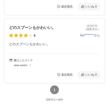
違反報告
いいね
0
2018/7/6
どのスプーンもかわいい。
（編集済み）
4
kur********
さん
どのスプーンもかわいい。
購入したストア
slow works
違反報告
いいね
0
1
8
件中
1
〜
8
件