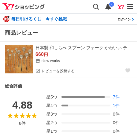
i
毎日引けるくじ 今すぐ挑戦
ログイン
商品レビュー
日本製 和しらべ スプーン フォーク かわいい ティースプーン デザート カトラリー おしゃれ ステンレス 花 燕三条 ギフト お祝い
660
円
slow works
レビューを投稿する
総合評価
星
5
つ
7
件
4.88
星
4
つ
1
件
星
3
つ
0
件
星
2
つ
0
件
8
件
星
1
つ
0
件