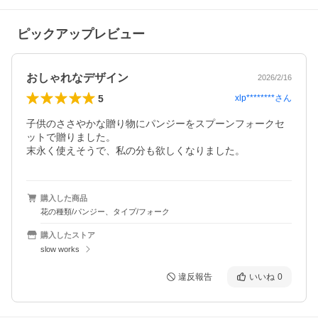
ピックアップレビュー
おしゃれなデザイン
2026/2/16
5
xlp********
さん
子供のささやかな贈り物にパンジーをスプーンフォークセ
ットで贈りました。

末永く使えそうで、私の分も欲しくなりました。
購入した商品
花の種類/パンジー、タイプ/フォーク
購入したストア
slow works
違反報告
いいね
0