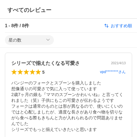
すべてのレビュー
1
-
8
件 /
8
件
おすすめ順
星の数
シリーズで揃えたくなる可愛さ
2021/4/13
5
vpd********
さん
パンジーのフォークとスプーンを購入しました

想像通りの可愛さで気に入って使っています

2歳7ヶ月の娘も『ママのスプーンかわいいね』と言ってく
れました（笑）子供にもこの可愛さが伝わるようです

フォークは通常のものとは形が異なるので、使いにくいの
ではと心配しましたが、適度な長さがあり食べ物を切りな
がら食べる際もきちんと力が入れられるので問題ありませ
んでした

シリーズでもっと揃えていきたいと思います