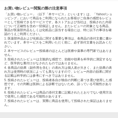
お買い物レビュー閲覧の際の注意事項
「お買い物レビュー」（以下「本サービス」といいます）は、「Yahoo!ショ
ッピング」において商品をご利用になられたお客様がご自身の感想をレビュ
ーとして投稿できるサービスです。各ストアおよび当社は、投稿された内容
について正確性を含め一切保証しません。またレビューの対象となる商品、
製品が医薬部外品もしくは化粧品に該当する場合には、特に以下の事項を確
認のうえご利用ください。
1. 医薬部外品および化粧品に関する重要な事項は、各商品の添付文書に書か
れています。本サービスをご利用いただく前に、必ず添付文書をお読みくだ
さい。
2. 本サービスのレビュー投稿者のほとんどは医療や薬事の専門家ではありま
せん。
3. 投稿されたレビューは主観的な感想で、効能や効果を科学的に測定するな
ど、医学的な裏付けがなされたものではありません。
4. 各商品の効果（副作用を含む）の表れ方は個人差が大きく、また効果の表
れ方は使用時の状況によっても異なりますので、レビュー内容の効果に関す
る記載は科学的には参考にすべきではありません。
5. 投稿されたレビューは、投稿者各自が独自の判断に基づき選び使用した感
想です。その判断は医師による診断ではないため、誤っている可能性があり
ます。
6. 投稿されたレビューは商品の添付文書に記載されたとおりでない使用方法
で使用した感想である可能性があります。
7. 投稿されたレビューは、実際に商品を使用して投稿された保証はありませ
ん。