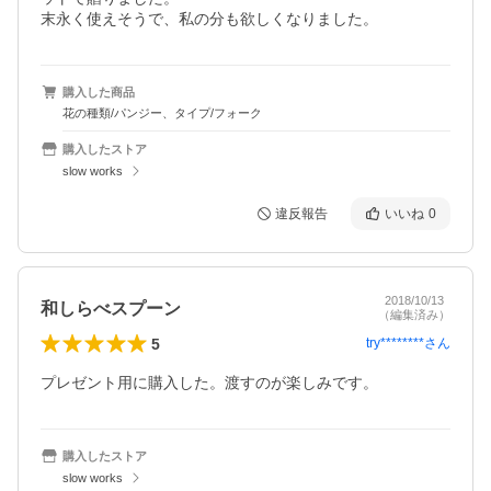
末永く使えそうで、私の分も欲しくなりました。
購入した商品
花の種類/パンジー、タイプ/フォーク
購入したストア
slow works
違反報告
いいね
0
2018/10/13
和しらべスプーン
（編集済み）
5
try********
さん
プレゼント用に購入した。渡すのが楽しみです。
購入したストア
slow works