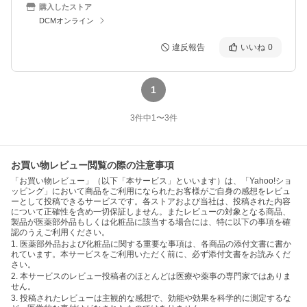
購入したストア
DCMオンライン
違反報告
いいね
0
1
3
件中
1
〜
3
件
お買い物レビュー閲覧の際の注意事項
「お買い物レビュー」（以下「本サービス」といいます）は、「Yahoo!ショ
ッピング」において商品をご利用になられたお客様がご自身の感想をレビュ
ーとして投稿できるサービスです。各ストアおよび当社は、投稿された内容
について正確性を含め一切保証しません。またレビューの対象となる商品、
製品が医薬部外品もしくは化粧品に該当する場合には、特に以下の事項を確
認のうえご利用ください。
1. 医薬部外品および化粧品に関する重要な事項は、各商品の添付文書に書か
れています。本サービスをご利用いただく前に、必ず添付文書をお読みくだ
さい。
2. 本サービスのレビュー投稿者のほとんどは医療や薬事の専門家ではありま
せん。
3. 投稿されたレビューは主観的な感想で、効能や効果を科学的に測定するな