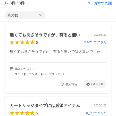
1
-
3
件 /
3
件
おすすめ順
星の数
無くても良さそうですが、有ると無いでは…
2025/8/30
5
mac********
さん
無くても良さそうですが、有ると無いでは大違いでした
購入したストア
スカイドラゴンオートパーツストア
違反報告
いいね
0
カートリッジタイプには必須アイテム
2026/2/21
5
mu_********
さん