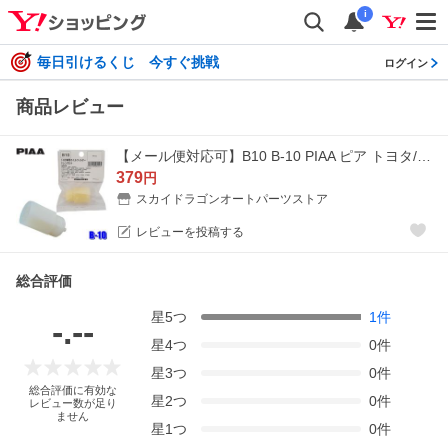
i
毎日引けるくじ 今すぐ挑戦
ログイン
商品レビュー
【メール便対応可】B10 B-10 PIAA ピア トヨタ/ダイハツ車用オイルフィルタードレンボルト ドレンプラグ
379
円
スカイドラゴンオートパーツストア
レビューを投稿する
総合評価
星
5
つ
1
件
-.--
星
4
つ
0
件
星
3
つ
0
件
総合評価に有効な
星
2
つ
0
件
レビュー数が足り
ません
星
1
つ
0
件