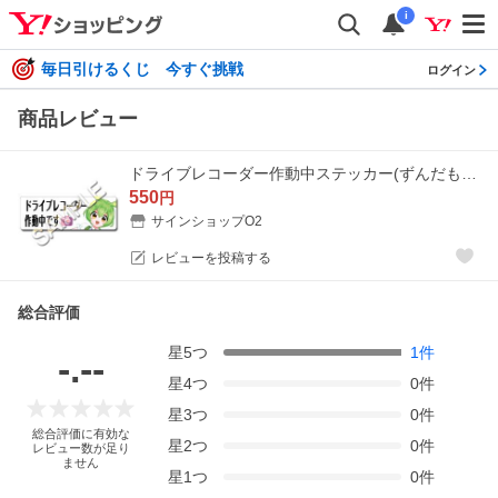
i
毎日引けるくじ 今すぐ挑戦
ログイン
商品レビュー
ドライブレコーダー作動中ステッカー(ずんだもん)
550
円
サインショップO2
レビューを投稿する
総合評価
星
5
つ
1
件
-.--
星
4
つ
0
件
星
3
つ
0
件
総合評価に有効な
星
2
つ
0
件
レビュー数が足り
ません
星
1
つ
0
件