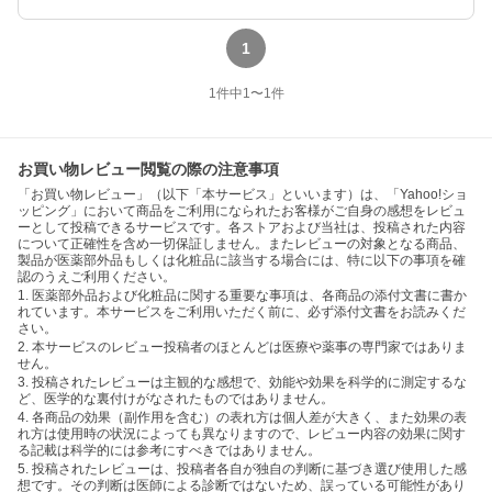
1
1
件中
1
〜
1
件
お買い物レビュー閲覧の際の注意事項
「お買い物レビュー」（以下「本サービス」といいます）は、「Yahoo!ショ
ッピング」において商品をご利用になられたお客様がご自身の感想をレビュ
ーとして投稿できるサービスです。各ストアおよび当社は、投稿された内容
について正確性を含め一切保証しません。またレビューの対象となる商品、
製品が医薬部外品もしくは化粧品に該当する場合には、特に以下の事項を確
認のうえご利用ください。
1. 医薬部外品および化粧品に関する重要な事項は、各商品の添付文書に書か
れています。本サービスをご利用いただく前に、必ず添付文書をお読みくだ
さい。
2. 本サービスのレビュー投稿者のほとんどは医療や薬事の専門家ではありま
せん。
3. 投稿されたレビューは主観的な感想で、効能や効果を科学的に測定するな
ど、医学的な裏付けがなされたものではありません。
4. 各商品の効果（副作用を含む）の表れ方は個人差が大きく、また効果の表
れ方は使用時の状況によっても異なりますので、レビュー内容の効果に関す
る記載は科学的には参考にすべきではありません。
5. 投稿されたレビューは、投稿者各自が独自の判断に基づき選び使用した感
想です。その判断は医師による診断ではないため、誤っている可能性があり