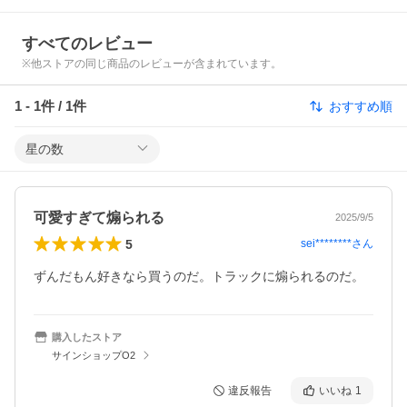
すべてのレビュー
※他ストアの同じ商品のレビューが含まれています。
1
-
1
件 /
1
件
おすすめ順
星の数
可愛すぎて煽られる
2025/9/5
5
sei********
さん
ずんだもん好きなら買うのだ。トラックに煽られるのだ。
購入したストア
サインショップO2
違反報告
いいね
1