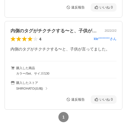
違反報告
いいね
0
内側のタグがチクチクする〜と、子供が言…
2022/2/2
4
kte********
さん
内側のタグがチクチクする〜と、子供が言ってました。
購入した商品
カラー/Set、サイズ/130
購入したストア
SHIROHATO(白鳩)
違反報告
いいね
0
1