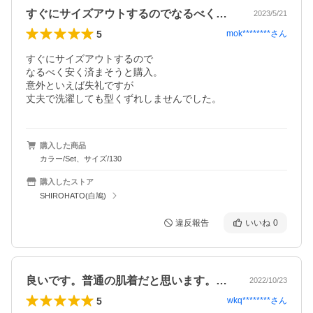
すぐにサイズアウトするのでなるべく安く…
2023/5/21
5
mok********
さん
すぐにサイズアウトするので

なるべく安く済まそうと購入。

意外といえば失礼ですが

丈夫で洗濯しても型くずれしませんでした。
購入した商品
カラー/Set、サイズ/130
購入したストア
SHIROHATO(白鳩)
違反報告
いいね
0
良いです。普通の肌着だと思います。子ど…
2022/10/23
5
wkq********
さん