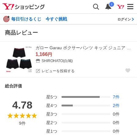
i
毎日引けるくじ 今すぐ挑戦
ログイン
商品レビュー
ガロー Garau ボクサーパンツ キッズ ジュニア 男の子 綿100％ 前開き 3枚セット 無地 130 140 150 160 170
1,166
円
SHIROHATO(白鳩)
レビューを投稿する
総合評価
星
5
つ
7
件
4.78
星
4
つ
2
件
星
3
つ
0
件
星
2
つ
0
件
9
件
星
1
つ
0
件