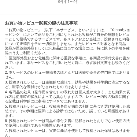
9
件中
1
〜
9
件
お買い物レビュー閲覧の際の注意事項
「お買い物レビュー」（以下「本サービス」といいます）は、「Yahoo!ショ
ッピング」において商品をご利用になられたお客様がご自身の感想をレビュ
ーとして投稿できるサービスです。各ストアおよび当社は、投稿された内容
について正確性を含め一切保証しません。またレビューの対象となる商品、
製品が医薬部外品もしくは化粧品に該当する場合には、特に以下の事項を確
認のうえご利用ください。
1. 医薬部外品および化粧品に関する重要な事項は、各商品の添付文書に書か
れています。本サービスをご利用いただく前に、必ず添付文書をお読みくだ
さい。
2. 本サービスのレビュー投稿者のほとんどは医療や薬事の専門家ではありま
せん。
3. 投稿されたレビューは主観的な感想で、効能や効果を科学的に測定するな
ど、医学的な裏付けがなされたものではありません。
4. 各商品の効果（副作用を含む）の表れ方は個人差が大きく、また効果の表
れ方は使用時の状況によっても異なりますので、レビュー内容の効果に関す
る記載は科学的には参考にすべきではありません。
5. 投稿されたレビューは、投稿者各自が独自の判断に基づき選び使用した感
想です。その判断は医師による診断ではないため、誤っている可能性があり
ます。
6. 投稿されたレビューは商品の添付文書に記載されたとおりでない使用方法
で使用した感想である可能性があります。
7. 投稿されたレビューは、実際に商品を使用して投稿された保証はありませ
ん。