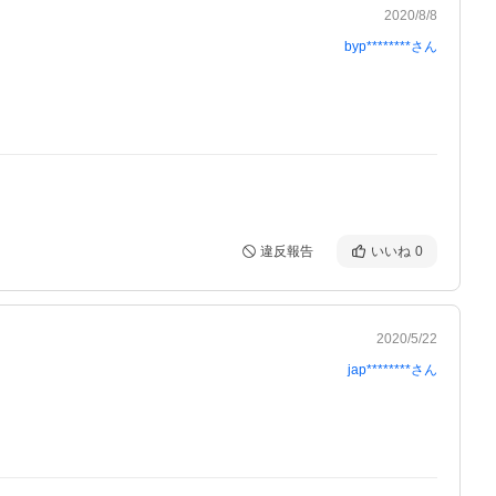
2020/8/8
byp********
さん
違反報告
いいね
0
2020/5/22
jap********
さん