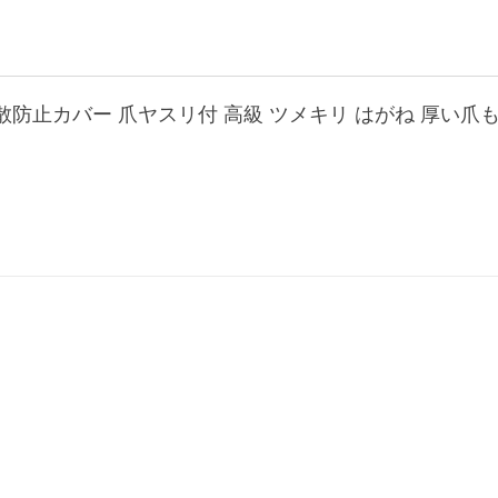
飛散防止カバー 爪ヤスリ付 高級 ツメキリ はがね 厚い爪