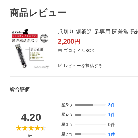
商品レビュー
爪切り 鋼鍛造 足専用 関兼常 
2,200
円
プロネイルBOX
レビューを投稿する
総合評価
星
5
つ
3
件
4.20
星
4
つ
1
件
星
3
つ
0
件
星
2
つ
1
件
5
件