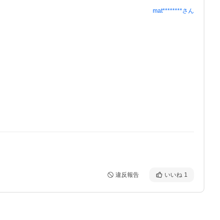
mat********
さん
違反報告
いいね
1