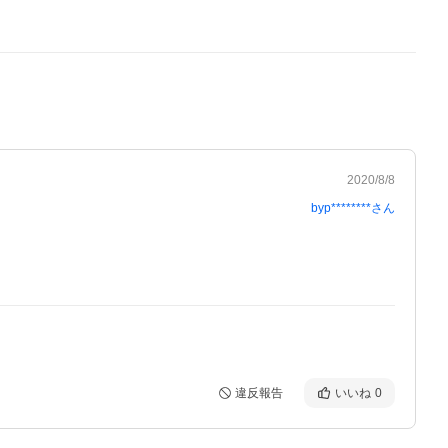
2020/8/8
byp********
さん
違反報告
いいね
0