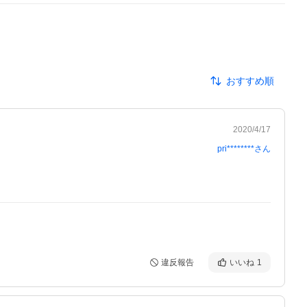
おすすめ順
2020/4/17
pri********
さん
違反報告
いいね
1