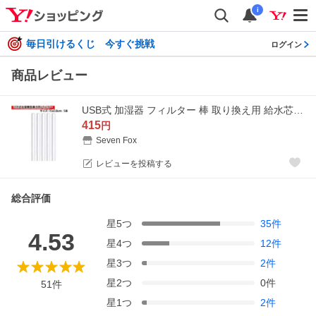
i
毎日引けるくじ 今すぐ挑戦
ログイン
商品レビュー
USB式 加湿器 フィルター 棒 取り換え用 給水芯 (15ｘ0.8cm) 5本 交換フィルター 超音波式 小型 卓上 加湿器 汎用品 ロングサイズ
415
円
Seven Fox
レビューを投稿する
総合評価
星
5
つ
35
件
4.53
星
4
つ
12
件
星
3
つ
2
件
星
2
つ
0
件
51
件
星
1
つ
2
件