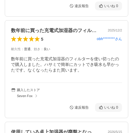
違反報告
いいね
0
数年前に買った充電式加湿器のフィルター…
2025/12/2
5
obh********
さん
耐久性
：
普通
、
効き
：
良い
数年前に買った充電式加湿器のフィルターを使い切ったの
で購入しました。ハサミで簡単にカットでき吸水も早かっ
たです。なくなったらまた買います。
購入したストア
Seven Fox
違反報告
いいね
0
使用している卓上加湿器が廃盤となってい…
2026/5/15