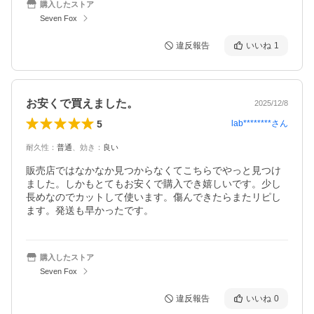
購入したストア
Seven Fox
違反報告
いいね
1
お安くで買えました。
2025/12/8
5
lab********
さん
耐久性
：
普通
、
効き
：
良い
販売店ではなかなか見つからなくてこちらでやっと見つけ
ました。しかもとてもお安くで購入でき嬉しいです。少し
長めなのでカットして使います。傷んできたらまたリピし
ます。発送も早かったです。
購入したストア
Seven Fox
違反報告
いいね
0