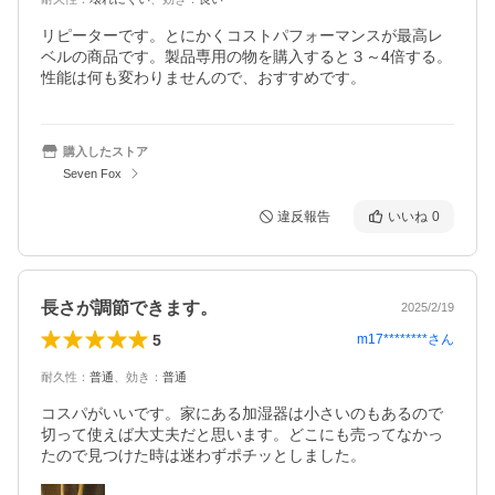
リピーターです。とにかくコストパフォーマンスが最高レ
ベルの商品です。製品専用の物を購入すると３～4倍する。
性能は何も変わりませんので、おすすめです。
購入したストア
Seven Fox
違反報告
いいね
0
長さが調節できます。
2025/2/19
5
m17********
さん
耐久性
：
普通
、
効き
：
普通
コスパがいいです。家にある加湿器は小さいのもあるので
切って使えば大丈夫だと思います。どこにも売ってなかっ
たので見つけた時は迷わずポチッとしました。