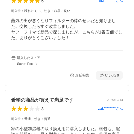
5
oki********
さん
耐久性
：
壊れにくい
、
効き
：
非常に良い
蒸気の出が悪くなりフィルターの棒のせいだと知りまし
た。交換したらすぐ改善しました。

ヤフーフリマで新品で探しましたが、こちらが1番安価でし
た。ありがとうございました！
購入したストア
Seven Fox
違反報告
いいね
0
希望の商品が買えて満足です
2025/12/14
3
zak********
さん
耐久性
：
普通
、
効き
：
普通
家の小型加湿器の取り換え用に購入しました。梱包も、配