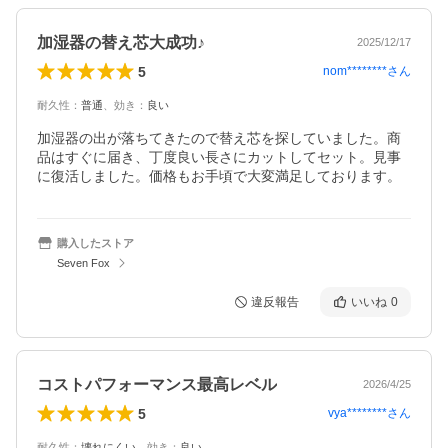
加湿器の替え芯大成功♪
2025/12/17
5
nom********
さん
耐久性
：
普通
、
効き
：
良い
加湿器の出が落ちてきたので替え芯を探していました。商
品はすぐに届き、丁度良い長さにカットしてセット。見事
に復活しました。価格もお手頃で大変満足しております。
購入したストア
Seven Fox
違反報告
いいね
0
コストパフォーマンス最高レベル
2026/4/25
5
vya********
さん
耐久性
：
壊れにくい
、
効き
：
良い