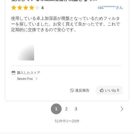
4
ca1********
さん
使用している卓上加湿器が廃盤となっているためフィルタ
ーを探していました。お安く買えて良かったです。これで
定期的に交換できるので安心です。
購入したストア
Seven Fox
違反報告
いいね
0
1
2
3
51
件中
1
〜
20
件