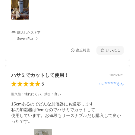
購入したストア
Seven Fox
違反報告
いいね
1
ハサミでカットして使用！
2026/1/21
5
ota********
さん
耐久性
：
壊れにくい
、
効き
：
良い
15cmあるのでどんな加湿器にも適応します

私の加湿器は9cmなのでハサミでカットして

使用しています。お値段もリーズナブルだし購入して良か
ったです。