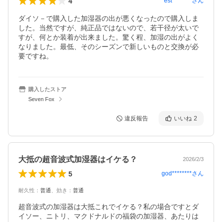
4
est********
さん
ダイソ－で購入した加湿器の出が悪くなったので購入しま
した。当然ですが、純正品ではないので、若干径が太いで
すが、何とか装着が出来ました。驚く程、加湿の出がよく
なりました。最低、そのシーズンで新しいものと交換が必
要ですね。
購入したストア
Seven Fox
違反報告
いいね
2
大抵の超音波式加湿器はイケる？
2026/2/3
5
god********
さん
耐久性
：
普通
、
効き
：
普通
超音波式の加湿器は大抵これでイケる？私の場合ですとダ
イソー、ニトリ、マクドナルドの福袋の加湿器、あたりは