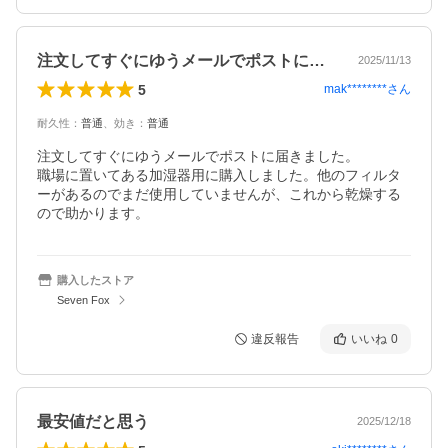
注文してすぐにゆうメールでポストに届き…
2025/11/13
5
mak********
さん
耐久性
：
普通
、
効き
：
普通
注文してすぐにゆうメールでポストに届きました。

職場に置いてある加湿器用に購入しました。他のフィルタ
ーがあるのでまだ使用していませんが、これから乾燥する
ので助かります。
購入したストア
Seven Fox
違反報告
いいね
0
最安値だと思う
2025/12/18