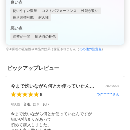
良い点
使いやすい数量
コストパフォーマンス
性能が良い
長さ調整可能
耐久性
悪い点
調整が手間
輸送時の梱包
AI回答の正確性や商品の効果は保証されません（
その他の注意点
）
ピックアップレビュー
今まで洗いながら何とか使っていたんです…
2026/5/24
5
roj********
さん
耐久性
：
普通
、
効き
：
良い
今まで洗いながら何とか使っていたんですが

匂いや詰まりがあって

初めて購入しました。
