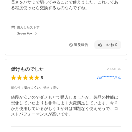
長さをハサミで切ってやることで使えました。これってあ
る程度使ったら交換するものなんですね。
購入したストア
Seven Fox
違反報告
いいね
0
儲けものでした
2025/10/6
5
vya********
さん
耐久性
：
壊れにくい
、
効き
：
良い
値段が安いのでダメもとで購入しましたが、製品の性能は
想像していたよりも非常によく大変満足しています。今２
か月使用しているがもう１か月は問題なく使えそうで、コ
ストパフォーマンスが高いです。