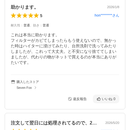
助かります。
2026/1/8
5
hon********
さん
耐久性
：
普通
、
効き
：
普通
これは本当に助かります。

フィルターがカビてしまったらもう使えないので、無かっ
た時はハイターに浸けてみたり、台所洗剤で洗ってみたり
しましたが、これって大丈夫。と不安になり捨ててしまい
ましたが、代わりの物がネットで買えるのが本当にありが
たいです。
購入したストア
Seven Fox
違反報告
いいね
0
注文して翌日には処理されてるので、2、…
2026/5/20