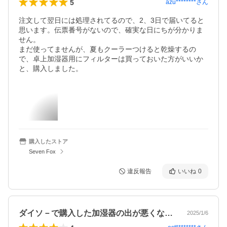
5
azu********
さん
注文して翌日には処理されてるので、2、3日で届いてると
思います。伝票番号がないので、確実な日にちが分かりま
せん。

まだ使ってませんが、夏もクーラーつけると乾燥するの
で、卓上加湿器用にフィルターは買っておいた方がいいか
と、購入しました。
購入したストア
Seven Fox
違反報告
いいね
0
ダイソ－で購入した加湿器の出が悪くなっ…
2025/1/6