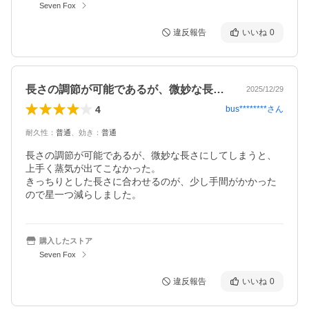
Seven Fox
違反報告
いいね
0
長さの調節が可能であるが、微妙な長さに…
2025/12/29
4
bus********
さん
耐久性
：
普通
、
効き
：
普通
長さの調節が可能であるが、微妙な長さにしてしまうと、
上手く蒸気が出てこなかった。

きっちりとした長さに合わせるのが、少し手間がかかった
ので星一つ減らしました。
購入したストア
Seven Fox
違反報告
いいね
0