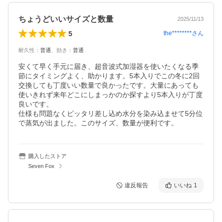
ちょうどいいサイズと数量
2025/11/13
5
the********
さん
耐久性
：
普通
、
効き
：
普通
安くて早く手元に届き、超音波式加湿器を使いたくなる季
節にタイミングよく、助かります。5本入りでこの冬に2回
交換しても丁度いい数量で良かったです。大量にあっても
使いきれず来年どこにしまっかのか探すより5本入りが丁度
良いです。

仕様も問題なくピッタリ差し込め水分を染み込ませて5分位
で蒸気が出ました。このサイズ、数量が便利です。
購入したストア
Seven Fox
違反報告
いいね
1