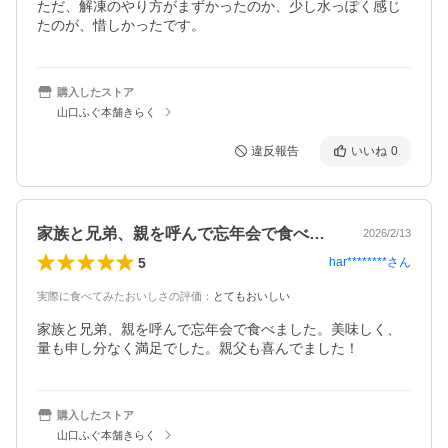
ただ、解凍のやり方がまずかったのか、少し水っぽく感じ
たのが、惜しかったです。
購入したストア
山口ふぐ本舗きらく
違反報告
いいね
0
家族と兄弟、親を呼んで忘年会で食べまし…
2026/2/13
5
har********
さん
実際に食べてみたおいしさの評価
：
とてもおいしい
家族と兄弟、親を呼んで忘年会で食べました。美味しく、
量も申し分なく満足でした。親父も喜んでました！
購入したストア
山口ふぐ本舗きらく