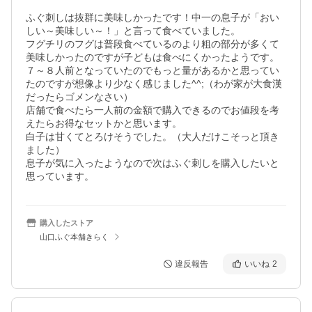
ふぐ刺しは抜群に美味しかったです！中一の息子が「おい
しい～美味しい～！」と言って食べていました。

フグチリのフグは普段食べているのより粗の部分が多くて
美味しかったのですが子どもは食べにくかったようです。

７～８人前となっていたのでもっと量があるかと思ってい
たのですが想像より少なく感じました^^;（わが家が大食漢
だったらゴメンなさい）

店舗で食べたら一人前の金額で購入できるのでお値段を考
えたらお得なセットかと思います。

白子は甘くてとろけそうでした。（大人だけこそっと頂き
ました）

息子が気に入ったようなので次はふぐ刺しを購入したいと
思っています。
購入したストア
山口ふぐ本舗きらく
違反報告
いいね
2