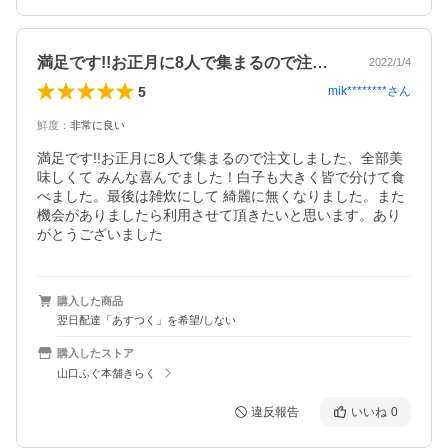
満足です!!お正月に8人で集まるので注…
2022/1/4
5
mik********
さん
鮮度
：
非常に良い
満足です!!お正月に8人で集まるので注文しました、全部美
味しくて みんな喜んでました！白子も大きく皆で分けて食
べました。最後は雑炊にして 綺麗に無くなりました。また
機会がありましたら利用させて頂きたいと思います。あり
がとうございました
購入した商品
翌日配達「あすつく」を希望/しない
購入したストア
山口ふぐ本舗きらく
違反報告
いいね
0