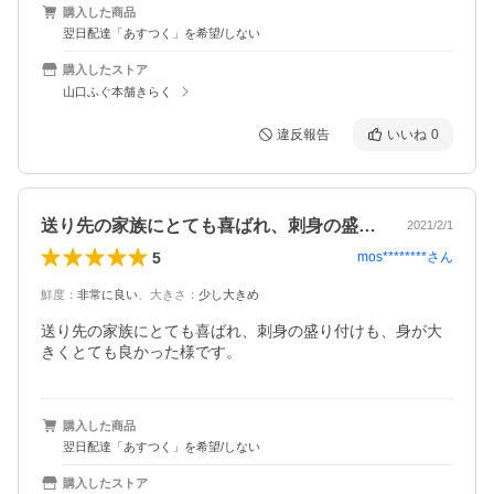
購入した商品
翌日配達「あすつく」を希望/しない
購入したストア
山口ふぐ本舗きらく
違反報告
いいね
0
送り先の家族にとても喜ばれ、刺身の盛り…
2021/2/1
5
mos********
さん
鮮度
：
非常に良い
、
大きさ
：
少し大きめ
送り先の家族にとても喜ばれ、刺身の盛り付けも、身が大
きくとても良かった様です。
購入した商品
翌日配達「あすつく」を希望/しない
購入したストア