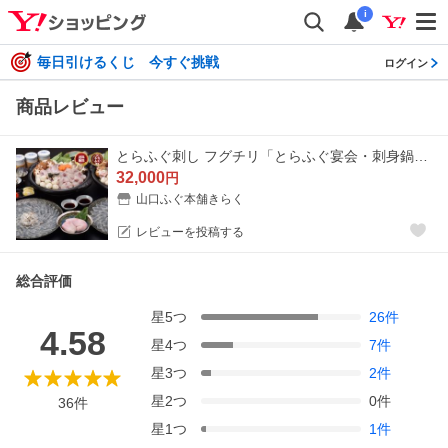
i
毎日引けるくじ 今すぐ挑戦
ログイン
商品レビュー
とらふぐ刺し フグチリ「とらふぐ宴会・刺身鍋トラ白子セット7-8人前／超冷」
32,000
円
山口ふぐ本舗きらく
レビューを投稿する
総合評価
星
5
つ
26
件
4.58
星
4
つ
7
件
星
3
つ
2
件
星
2
つ
0
件
36
件
星
1
つ
1
件