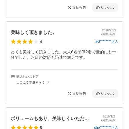
違反報告
いいね
0
2016/2/13
美味しく頂きました。
（編集済み）
4
acl********
さん
とても美味しく頂きました。大人6名子供2名で量的にも十
分でした。お店の対応も迅速で満足です。
購入したストア
山口ふぐ本舗きらく
違反報告
いいね
0
2016/1/2
ボリュームもあり、美味しくいただきまし…
（編集済み）
5
sho********
さん