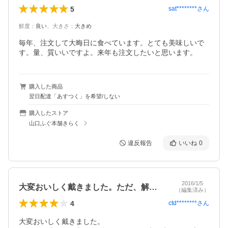
5
sat********
さん
鮮度
：
良い
、
大きさ
：
大きめ
毎年、注文して大晦日に食べています。とても美味しいで
す。量、質いいですよ。来年も注文したいと思います。
購入した商品
翌日配達「あすつく」を希望/しない
購入したストア
山口ふぐ本舗きらく
違反報告
いいね
0
2016/1/5
大変おいしく戴きました。ただ、解凍のや…
（編集済み）
4
ctd********
さん
大変おいしく戴きました。
