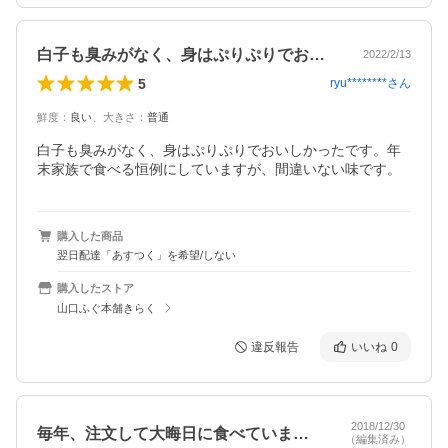
白子も臭みがなく、身はぷりぷりでおいし…
2022/2/13
5
ryu********
さん
鮮度
：
良い
、
大きさ
：
普通
白子も臭みがなく、身はぷりぷりでおいしかったです。年
末家族で食べる恒例にしていますが、間違いない味です。
購入した商品
翌日配達「あすつく」を希望/しない
購入したストア
山口ふぐ本舗きらく
違反報告
いいね
0
2018/12/30
毎年、注文して大晦日に食べています。と…
（編集済み）