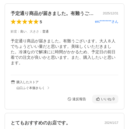
予定通り商品が届きました。有難うござい…
2025/12/31
5
erc********
さん
鮮度
：
良い
、
大きさ
：
普通
予定通り商品が届きました。有難うございます。大人８人
でちょうどいい量だと思います。美味しくいただきまし
た。冷凍なので解凍にに時間がかかるため、予定日の前日
着での注文が良いかと思います。また、購入したいと思い
ます。
購入したストア
山口ふぐ本舗きらく
違反報告
いいね
0
とてもおすすめのお店です。
2024/1/17