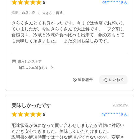
5
car********
さん
鮮度
：
非常に良い
、
大きさ
：
普通
きらくさんとても良かったです。今までは他店でお願いし
ていましたが、今回きらくさんで大正解です。　フグ刺し
食感良く、冷蔵と冷凍の食べ比べも出来て、鍋の方もとて
も美味しく頂きました。　また次回も楽しみです。
購入したストア
山口ふぐ本舗きらく
違反報告
いいね
0
美味しかったです
2022/12/9
5
nyh********
さん
配達状況が気になって問い合わせしましたが適切に対応い
ただき安心できました。美味しくいただけました。

説明書の解凍時間では十分な解凍ができないので、変更さ