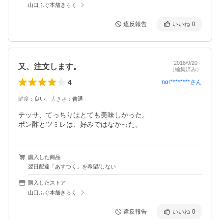
山口ふぐ本舗きらく
違反報告
いいね
0
2018/9/20
又、注文します。
（編集済み）
4
nor********
さん
鮮度
：
良い
、
大きさ
：
普通
テッサ、てっちりはとても美味しかった。

ポン酢とツミレは、好みではなかった。
購入した商品
翌日配達「あすつく」を希望/しない
購入したストア
山口ふぐ本舗きらく
違反報告
いいね
0