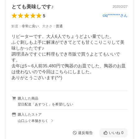
とても美味しです♪
2020/2/27
5
ciq********
さん
鮮度
：
非常に良い
、
大きさ
：
普通
リピーターです。大人6人でちょうどよい量でした。

ふぐ刺しも上手に解凍ができてとても甘くこりこりして美
味しかったです♪

調理済みですぐに料理もでき市販で買うよとてもいいで
す。

去年は5～6人前35,480円で陶器のお皿でした、陶器のお皿
は使わないので今回はこちらにしました。

ありがとうございます(^^)
購入した商品
翌日配達「あすつく」を希望/しない
購入したストア
山口ふぐ本舗きらく
違反報告
いいね
0