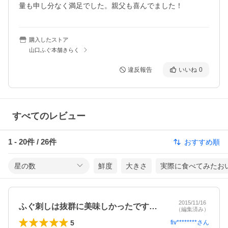
量も申し分なく満足でした。親父も喜んでました！
購入したストア
山口ふぐ本舗きらく
違反報告
いいね
0
すべてのレビュー
1
-
20
件 /
26
件
おすすめ順
星の数
鮮度
大きさ
実際に食べてみたお
2015/11/16
ふぐ刺しは抜群に美味しかったです！中一…
（編集済み）
5
fiv********
さん