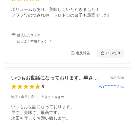
ボリュームもあり、美味しくいただきました！

フワフワのつみれや、トロトロの白子も最高でした!
購入したストア
山口ふぐ本舗きらく
違反報告
いいね
0
いつもお世話になっております。早さ、美…
2021/5/20
5
k09********
さん
鮮度
：
非常に良い
、
大きさ
：
大きめ
いつもお世話になっております。

早さ、美味さ、最高です。

次回も宜しくお願い致します。