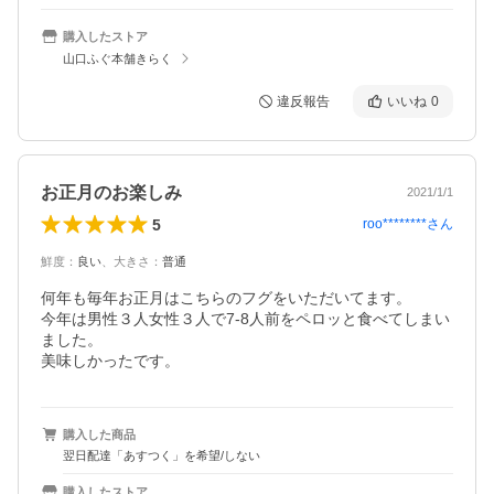
購入したストア
山口ふぐ本舗きらく
違反報告
いいね
0
お正月のお楽しみ
2021/1/1
5
roo********
さん
鮮度
：
良い
、
大きさ
：
普通
何年も毎年お正月はこちらのフグをいただいてます。

今年は男性３人女性３人で7-8人前をペロッと食べてしまい
ました。

美味しかったです。
購入した商品
翌日配達「あすつく」を希望/しない
購入したストア