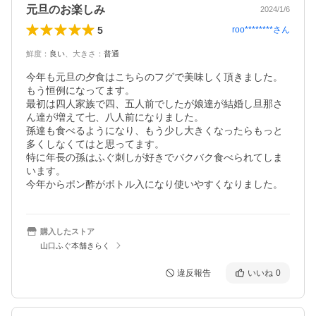
元旦のお楽しみ
2024/1/6
5
roo********
さん
鮮度
：
良い
、
大きさ
：
普通
今年も元旦の夕食はこちらのフグで美味しく頂きました。

もう恒例になってます。

最初は四人家族で四、五人前でしたが娘達が結婚し旦那さ
ん達が増えて七、八人前になりました。

孫達も食べるようになり、もう少し大きくなったらもっと
多くしなくてはと思ってます。

特に年長の孫はふぐ刺しが好きでバクバク食べられてしま
います。

今年からポン酢がボトル入になり使いやすくなりました。
購入したストア
山口ふぐ本舗きらく
違反報告
いいね
0