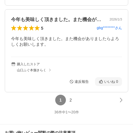
今年も美味しく頂きました。また機会があ…
2026/1/3
5
gbg********
さん
今年も美味しく頂きました。また機会がありましたらよろ
しくお願いします。
購入したストア
山口ふぐ本舗きらく
違反報告
いいね
0
1
2
36
件中
1
〜
20
件
お買い物レビュー閲覧の際の注意事項