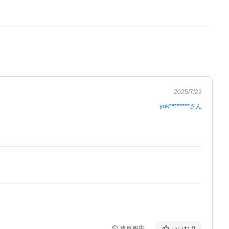
2025/7/22
yok********
さん
違反報告
いいね
0