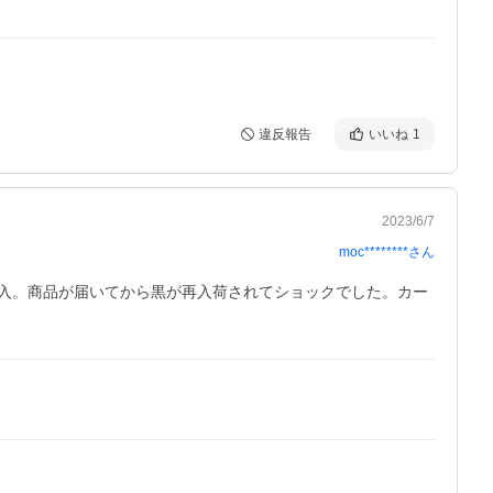
違反報告
いいね
1
2023/6/7
moc********
さん
入。商品が届いてから黒が再入荷されてショックでした。カー