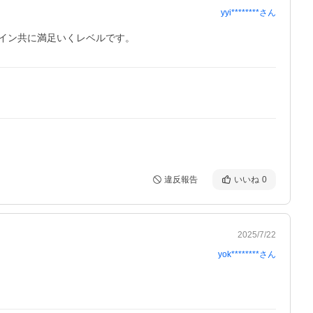
yyi********
さん
違反報告
いいね
0
2025/7/22
yok********
さん