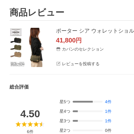
商品レビュー
41,800
円
カバンのセレクション
レビューを投稿する
総合評価
星
5
つ
4
件
4.50
星
4
つ
1
件
星
3
つ
1
件
星
2
つ
0
件
6
件