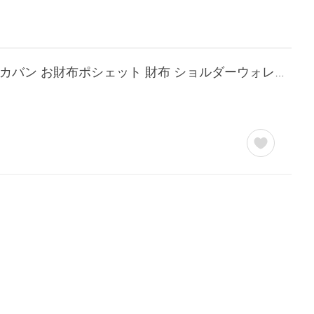
ポーター シア ウォレットショルダーバッグ 871-05185 871-15185 PORTER SHEA 吉田カバン お財布ポシェット 財布 ショルダーウォレット バッグ レディース