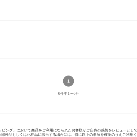
1
6
件中
1
〜
6
件
ショッピング」において商品をご利用になられたお客様がご自身の感想をレビューと
薬部外品もしくは化粧品に該当する場合には、特に以下の事項を確認のうえご利用く