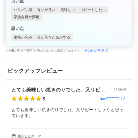
良い点
パリパリ感
香りが良い
美味しい
リピートしたい
家族全員が満足
悪い点
価格が高め
味が落ちた気がする
AI回答の正確性や商品の効果は保証されません（
その他の注意点
）
ピックアップレビュー
とても美味しい焼きのりでした。又リピー…
2026/4/8
5
haw********
さん
とても美味しい焼きのりでした。又リピートしょうと思っ
ています。
購入したストア