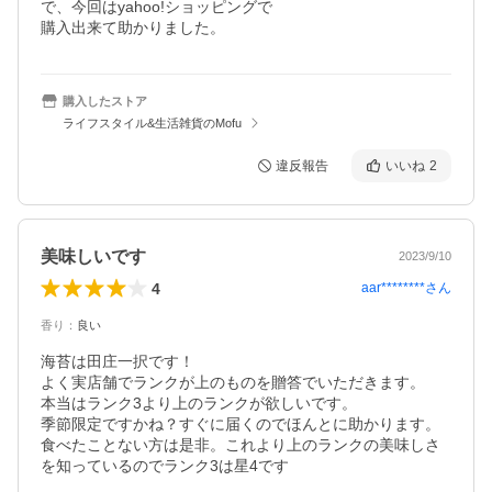
で、今回はyahoo!ショッピングで

購入出来て助かりました。
購入したストア
ライフスタイル&生活雑貨のMofu
違反報告
いいね
2
美味しいです
2023/9/10
4
aar********
さん
香り
：
良い
海苔は田庄一択です！

よく実店舗でランクが上のものを贈答でいただきます。

本当はランク3より上のランクが欲しいです。

季節限定ですかね？すぐに届くのでほんとに助かります。
食べたことない方は是非。これより上のランクの美味しさ