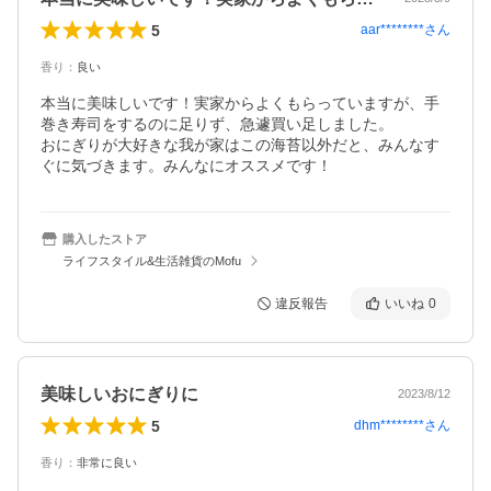
5
aar********
さん
香り
：
良い
本当に美味しいです！実家からよくもらっていますが、手
巻き寿司をするのに足りず、急遽買い足しました。

おにぎりが大好きな我が家はこの海苔以外だと、みんなす
ぐに気づきます。みんなにオススメです！
購入したストア
ライフスタイル&生活雑貨のMofu
違反報告
いいね
0
美味しいおにぎりに
2023/8/12
5
dhm********
さん
香り
：
非常に良い