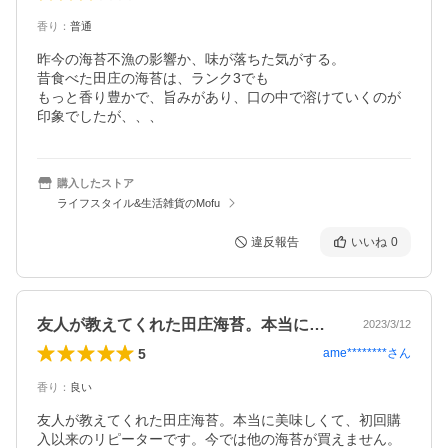
香り
：
普通
昨今の海苔不漁の影響か、味が落ちた気がする。

昔食べた田庄の海苔は、ランク3でも

もっと香り豊かで、旨みがあり、口の中で溶けていくのが
購入したストア
ライフスタイル&生活雑貨のMofu
違反報告
いいね
0
友人が教えてくれた田庄海苔。本当に美味…
2023/3/12
5
ame********
さん
香り
：
良い
友人が教えてくれた田庄海苔。本当に美味しくて、初回購
入以来のリピーターです。今では他の海苔が買えません。