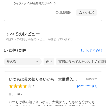
ライフスタイル&生活雑貨のMofu
違反報告
いいね
0
すべてのレビュー
※他ストアの同じ商品のレビューが含まれています。
1
-
20
件 /
24
件
おすすめ順
星の数
香り
実際に食べてみたおいしさの評
いつもは母の知り合いから、大量購入した…
2025/3/25
4
pqb********
さん
香り
：
良い
いつもは母の知り合いから、大量購入したものを分けても