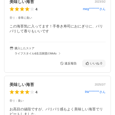
美味しい海苔
2023/3/2
4
meg********
さん
香り
：
非常に良い
この海苔気に入ってます！手巻き寿司におにぎりに、パリ
パリして香りもいいです
購入したストア
ライフスタイル&生活雑貨のMofu
違反報告
いいね
0
美味しい海苔
2025/2/7
4
lhk********
さん
香り
：
良い
お高目の値段ですが、パリパリ感もよく美味しい海苔でリ
ピートしました。