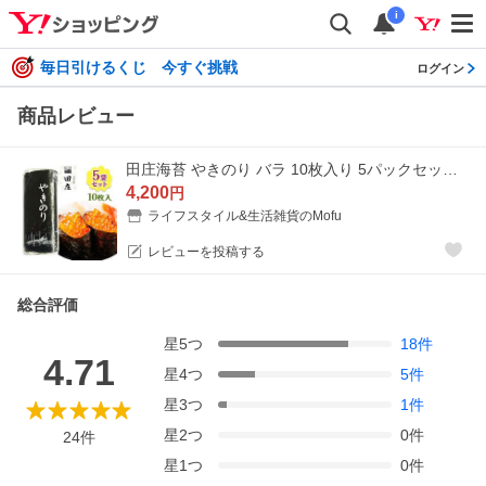
i
毎日引けるくじ 今すぐ挑戦
ログイン
商品レビュー
田庄海苔 やきのり バラ 10枚入り 5パックセット チャック付きポリ袋入り 最高級 国産 焼き海苔 おにぎり お寿司 贅沢 贈答品 ギフト
4,200
円
ライフスタイル&生活雑貨のMofu
レビューを投稿する
総合評価
星
5
つ
18
件
4.71
星
4
つ
5
件
星
3
つ
1
件
星
2
つ
0
件
24
件
星
1
つ
0
件