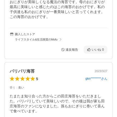
おにぎりが美味しくなる魔法の海苔です。母のおにぎりが
最高に美味しいと感じたのはこの海苔のおかげです。私の
子供達も私のおにぎりが一番美味しいと言ってくれます。
この海苔のおかげです。
購入したストア
ライフスタイル&生活雑貨のMofu
違反報告
いいね
0
パリパリ海苔
2023/3/27
5
gkn********
さん
香り
：
良い
たまたま知り合った方からこの田庄海苔をいただきまし
た。パリパリしていて美味しいので、その後は我が家も田
庄海苔のファンになりました。孫もおにぎりに巻いて喜ん
で食べています。