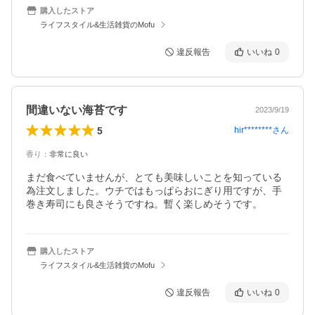
購入したストア
ライフスタイル&生活雑貨のMofu
違反報告
いいね
0
間違いない海苔です
2023/9/19
5
hir********
さん
香り
：
非常に良い
まだ食べていませんが、とても美味しいことを知っている
為注文しました。ウチではもっぱらおにぎり用ですが、手
巻き寿司にも良さそうですね。暫く楽しめそうです。
購入したストア
ライフスタイル&生活雑貨のMofu
違反報告
いいね
0