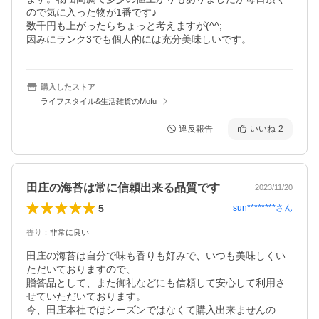
ので気に入った物が1番です♪

数千円も上がったらちょっと考えますが(^^;

因みにランク3でも個人的には充分美味しいです。
購入したストア
ライフスタイル&生活雑貨のMofu
違反報告
いいね
2
田庄の海苔は常に信頼出来る品質です
2023/11/20
5
sun********
さん
香り
：
非常に良い
田庄の海苔は自分で味も香りも好みで、いつも美味しくい
ただいておりますので、

贈答品として、また御礼などにも信頼して安心して利用さ
せていただいております。

今、田庄本社ではシーズンではなくて購入出来ませんの