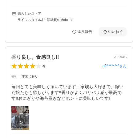
購入したストア
ライフスタイル&生活雑貨のMofu
違反報告
いいね
0
香り良し、食感良し!!
2023/4/5
4
efr********
さん
香り
：
非常に良い
毎回とても美味しく頂いています。家族も大好きで、嫁い
だ娘たちも欲しがります!!香りがよくパリパリ感が最高で
す!!おにぎりや海苔巻きなどホントに美味しいです!