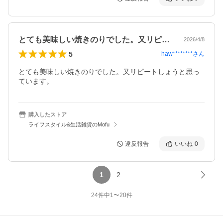
とても美味しい焼きのりでした。又リピー…
2026/4/8
5
haw********
さん
とても美味しい焼きのりでした。又リピートしょうと思っ
ています。
購入したストア
ライフスタイル&生活雑貨のMofu
違反報告
いいね
0
1
2
24
件中
1
〜
20
件