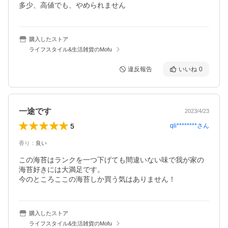
多少、高値でも、やめられません
購入したストア
ライフスタイル&生活雑貨のMofu
違反報告
いいね
0
一途です
2023/4/23
5
qli********
さん
香り
：
良い
この海苔はランクを一つ下げても間違いない味で我が家の
海苔好きには大満足です。

今のところここの海苔しか買う気はありません！
購入したストア
ライフスタイル&生活雑貨のMofu