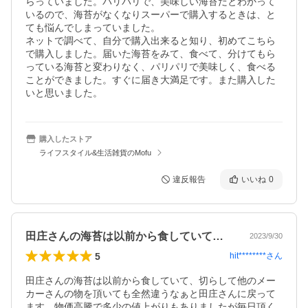
らっていました。パリパリで、美味しい海苔だとわかって
いるので、海苔がなくなりスーパーで購入するときは、と
ても悩んでしまっていました。

ネットで調べて、自分で購入出来ると知り、初めてこちら
で購入しました。届いた海苔をみて、食べて、分けてもら
っている海苔と変わりなく、パリパリで美味しく、食べる
ことができました。すぐに届き大満足です。また購入した
いと思いました。
購入したストア
ライフスタイル&生活雑貨のMofu
違反報告
いいね
0
田庄さんの海苔は以前から食していて、切…
2023/9/30
5
hit********
さん
田庄さんの海苔は以前から食していて、切らして他のメー
カーさんの物を頂いても全然違うなぁと田庄さんに戻って
ます。物価高騰で多少の値上がりもありましたが毎日頂く