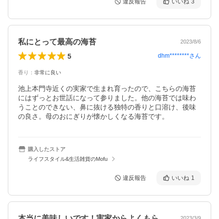
違反報告
いいね
3
私にとって最高の海苔
2023/8/6
5
dhm********
さん
香り
：
非常に良い
池上本門寺近くの実家で生まれ育ったので、こちらの海苔
にはずっとお世話になって参りました。他の海苔では味わ
うことのできない、鼻に抜ける独特の香りと口溶け、後味
の良さ。母のおにぎりが懐かしくなる海苔です。
購入したストア
ライフスタイル&生活雑貨のMofu
違反報告
いいね
1
本当に美味しいです！実家からよくもらっ…
2023/3/9