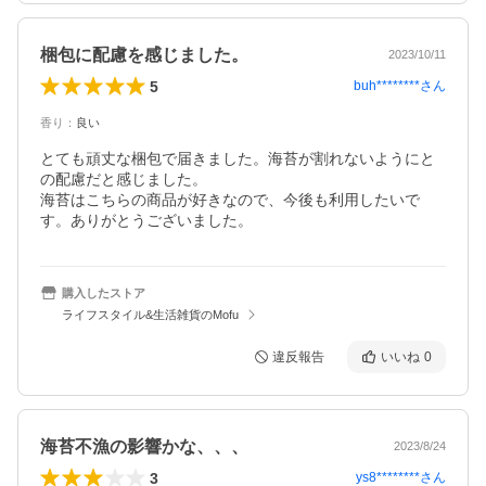
梱包に配慮を感じました。
2023/10/11
5
buh********
さん
香り
：
良い
とても頑丈な梱包で届きました。海苔が割れないようにと
の配慮だと感じました。

海苔はこちらの商品が好きなので、今後も利用したいで
す。ありがとうございました。
購入したストア
ライフスタイル&生活雑貨のMofu
違反報告
いいね
0
海苔不漁の影響かな、、、
2023/8/24
3
ys8********
さん