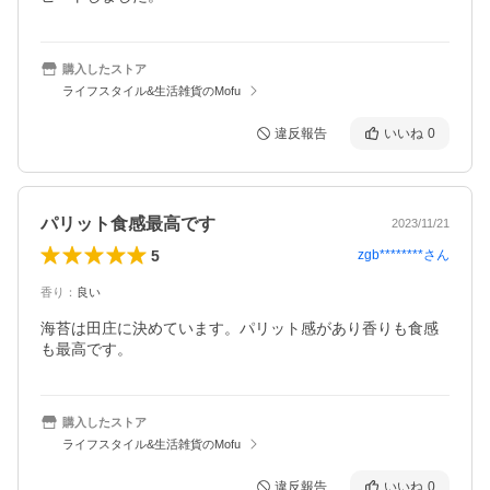
購入したストア
ライフスタイル&生活雑貨のMofu
違反報告
いいね
0
パリット食感最高です
2023/11/21
5
zgb********
さん
香り
：
良い
海苔は田庄に決めています。パリット感があり香りも食感
も最高です。
購入したストア
ライフスタイル&生活雑貨のMofu
違反報告
いいね
0