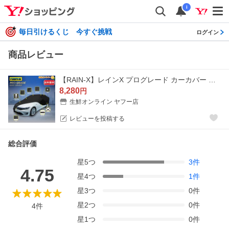
i
毎日引けるくじ 今すぐ挑戦
ログイン
商品レビュー
【RAIN-X】レインX プログレード カーカバー ブラック 4層構造 スーパーソフト UV保護 撥水性 高い防風性 錆・カビを防ぐ 撥水加工 通気性 紫外線 伸縮性 保護
8,280
円
生鮮オンライン ヤフー店
レビューを投稿する
総合評価
星
5
つ
3
件
4.75
星
4
つ
1
件
星
3
つ
0
件
星
2
つ
0
件
4
件
星
1
つ
0
件