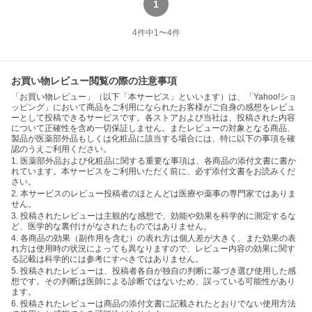
1
4
件中
1
〜
4
件
お買い物レビュー閲覧の際の注意事項
「お買い物レビュー」（以下「本サービス」といいます）は、「Yahoo!ショ
ッピング」において商品をご利用になられたお客様がご自身の感想をレビュ
ーとして投稿できるサービスです。各ストアおよび当社は、投稿された内容
について正確性を含め一切保証しません。またレビューの対象となる商品、
製品が医薬部外品もしくは化粧品に該当する場合には、特に以下の事項を確
認のうえご利用ください。
1. 医薬部外品および化粧品に関する重要な事項は、各商品の添付文書に書か
れています。本サービスをご利用いただく前に、必ず添付文書をお読みくだ
さい。
2. 本サービスのレビュー投稿者のほとんどは医療や薬事の専門家ではありま
せん。
3. 投稿されたレビューは主観的な感想で、効能や効果を科学的に測定するな
ど、医学的な裏付けがなされたものではありません。
4. 各商品の効果（副作用を含む）の表れ方は個人差が大きく、また効果の表
れ方は使用時の状況によっても異なりますので、レビュー内容の効果に関す
る記載は科学的には参考にすべきではありません。
5. 投稿されたレビューは、投稿者各自が独自の判断に基づき選び使用した感
想です。その判断は医師による診断ではないため、誤っている可能性があり
ます。
6. 投稿されたレビューは商品の添付文書に記載されたとおりでない使用方法