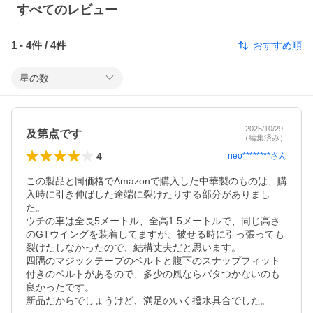
すべてのレビュー
1
-
4
件 /
4
件
おすすめ順
星の数
2025/10/29
及第点です
（編集済み）
4
neo********
さん
この製品と同価格でAmazonで購入した中華製のものは、購
入時に引き伸ばした途端に裂けたりする部分がありまし
た。

ウチの車は全長5メートル、全高1.5メートルで、同じ高さ
のGTウイングを装着してますが、被せる時に引っ張っても
裂けたしなかったので、結構丈夫だと思います。

四隅のマジックテープのベルトと腹下のスナップフィット
付きのベルトがあるので、多少の風ならバタつかないのも
良かったです。

新品だからでしょうけど、満足のいく撥水具合でした。