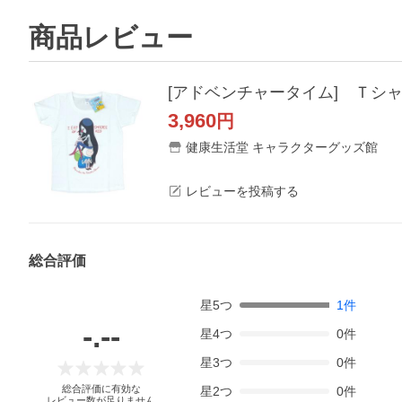
商品レビュー
[アドベンチャータイム] Ｔシ
3,960
円
健康生活堂 キャラクターグッズ館
レビューを投稿する
総合評価
星
5
つ
1
件
-.--
星
4
つ
0
件
星
3
つ
0
件
総合評価に有効な
星
2
つ
0
件
レビュー数が足りません