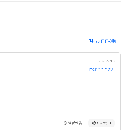
おすすめ順
2025/2/10
mos********
さん
違反報告
いいね
0