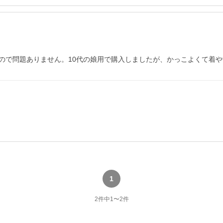
ので問題ありません。10代の娘用で購入しましたが、かっこよくて着
1
2
件中
1
〜
2
件