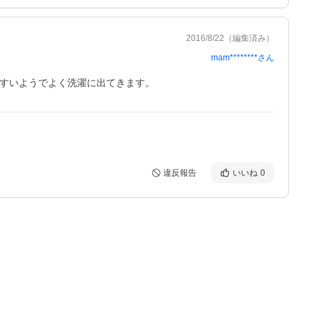
2016/8/22
（編集済み）
mam********
さん
やすいようでよく洗濯に出てきます。
違反報告
いいね
0