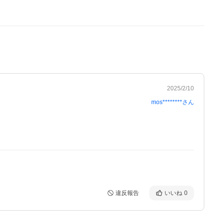
2025/2/10
mos********
さん
違反報告
いいね
0