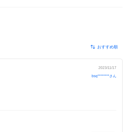
おすすめ順
2023/11/17
bsq********
さん