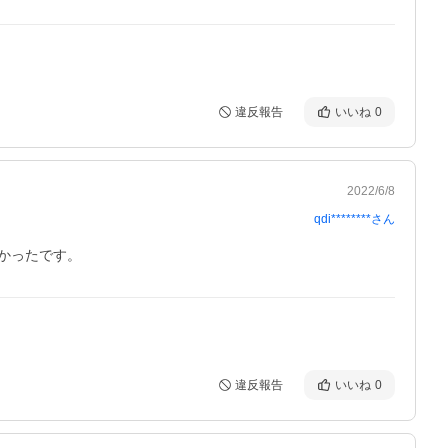
違反報告
いいね
0
2022/6/8
qdi********
さん
かったです。
違反報告
いいね
0