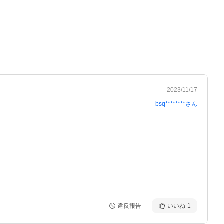
2023/11/17
bsq********
さん
違反報告
いいね
1