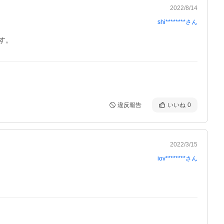
2022/8/14
shi********
さん
す。
違反報告
いいね
0
2022/3/15
iov********
さん