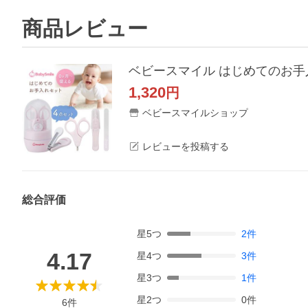
商品レビュー
ベビースマイル はじめてのお手
1,320
円
ベビースマイルショップ
レビューを投稿する
総合評価
星
5
つ
2
件
4.17
星
4
つ
3
件
星
3
つ
1
件
星
2
つ
0
件
6
件