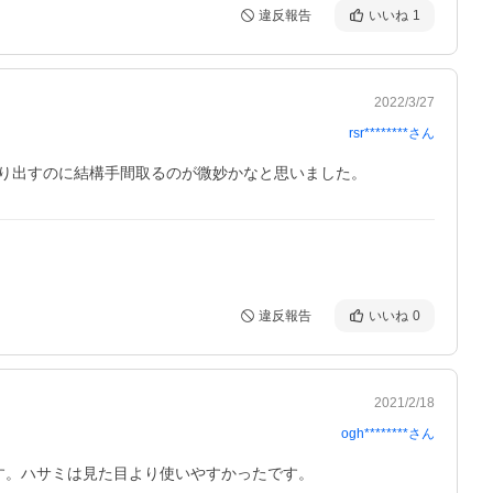
違反報告
いいね
1
2022/3/27
rsr********
さん
り出すのに結構手間取るのが微妙かなと思いました。
違反報告
いいね
0
2021/2/18
ogh********
さん
す。ハサミは見た目より使いやすかったです。