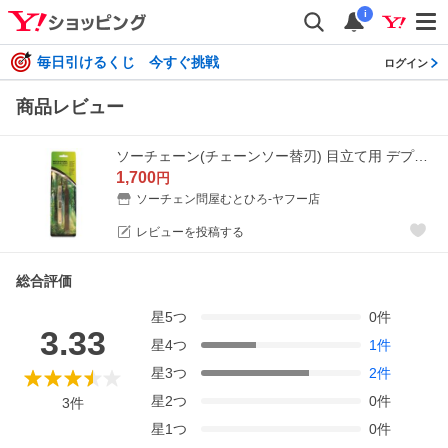
i
毎日引けるくじ 今すぐ挑戦
ログイン
商品レビュー
ソーチェーン(チェーンソー替刃) 目立て用 デプスゲージジョインター・平ヤスリセット
1,700
円
ソーチェン問屋むとひろ-ヤフー店
レビューを投稿する
総合評価
星
5
つ
0
件
3.33
星
4
つ
1
件
星
3
つ
2
件
星
2
つ
0
件
3
件
星
1
つ
0
件