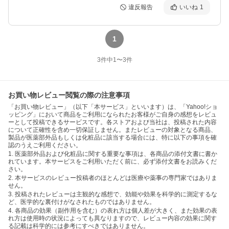
違反報告
いいね
1
1
3
件中
1
〜
3
件
お買い物レビュー閲覧の際の注意事項
「お買い物レビュー」（以下「本サービス」といいます）は、「Yahoo!ショ
ッピング」において商品をご利用になられたお客様がご自身の感想をレビュ
ーとして投稿できるサービスです。各ストアおよび当社は、投稿された内容
について正確性を含め一切保証しません。またレビューの対象となる商品、
製品が医薬部外品もしくは化粧品に該当する場合には、特に以下の事項を確
認のうえご利用ください。
1. 医薬部外品および化粧品に関する重要な事項は、各商品の添付文書に書か
れています。本サービスをご利用いただく前に、必ず添付文書をお読みくだ
さい。
2. 本サービスのレビュー投稿者のほとんどは医療や薬事の専門家ではありま
せん。
3. 投稿されたレビューは主観的な感想で、効能や効果を科学的に測定するな
ど、医学的な裏付けがなされたものではありません。
4. 各商品の効果（副作用を含む）の表れ方は個人差が大きく、また効果の表
れ方は使用時の状況によっても異なりますので、レビュー内容の効果に関す
る記載は科学的には参考にすべきではありません。