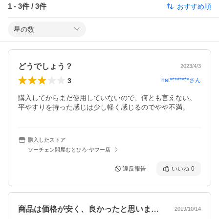
1
-
3
件 /
3
件
おすすめ順
星の数
どうでしょう？
2023/4/3
3
hat********
さん
購入してからまだ使用していないので、何とも言えない。
平やすりを持った感じは少し軽く感じるのでやや不満。
購入したストア
ソーチェン問屋むとひろ-ヤフー店
違反報告
いいね
0
商品は価格が安く、良かったと思います。…
2019/10/14