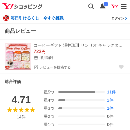
i
毎日引けるくじ 今すぐ挑戦
ログイン
商品レビュー
コーヒーギフト 澤井珈琲 サンリオ キャラクター ドリップバッグ 6袋 ハローキティ オシャレ 【RD】 【TS】
723
円
澤井珈琲
レビューを投稿する
総合評価
星
5
つ
11
件
4.71
星
4
つ
2
件
星
3
つ
1
件
星
2
つ
0
件
14
件
星
1
つ
0
件