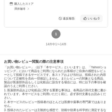
購入したストア
澤井珈琲
違反報告
いいね
0
1
14
件中
1
〜
14
件
お買い物レビュー閲覧の際の注意事項
「お買い物レビュー」（以下「本サービス」といいます）は、「Yahoo!ショ
ッピング」において商品をご利用になられたお客様がご自身の感想をレビュ
ーとして投稿できるサービスです。各ストアおよび当社は、投稿された内容
について正確性を含め一切保証しません。またレビューの対象となる商品、
製品が医薬部外品もしくは化粧品に該当する場合には、特に以下の事項を確
認のうえご利用ください。
1. 医薬部外品および化粧品に関する重要な事項は、各商品の添付文書に書か
れています。本サービスをご利用いただく前に、必ず添付文書をお読みくだ
さい。
2. 本サービスのレビュー投稿者のほとんどは医療や薬事の専門家ではありま
せん。
3. 投稿されたレビューは主観的な感想で、効能や効果を科学的に測定するな