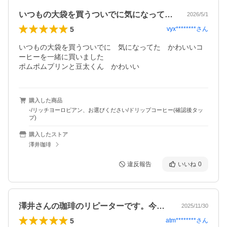
いつもの大袋を買うついでに気になってた…
2026/5/1
5
vyx********
さん
いつもの大袋を買うついでに　気になってた　かわいいコ
ーヒーを一緒に買いました

ポムポムプリンと豆太くん　かわいい
購入した商品
-/リッチヨーロピアン、お選びください/ドリップコーヒー(確認後タッ
プ)
購入したストア
澤井珈琲
違反報告
いいね
0
澤井さんの珈琲のリピーターです。今回贈…
2025/11/30
5
atm********
さん