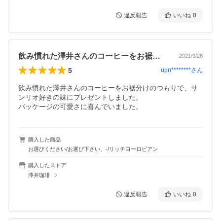
違反報告
いいね
0
飲み慣れた澤井さんのコーヒーをお裾分け…
2021/9/28
5
upn********
さん
飲み慣れた澤井さんのコーヒーをお裾分けのつもりで、サ
ンリオ好きの妹にプレゼントしました。

パッケージの可愛さに喜んでいました。
購入した商品
お選びください/お選び下さい、-/リッチヨーロピアン
購入したストア
澤井珈琲
違反報告
いいね
0