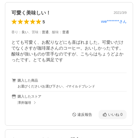
可愛く美味しい！
2021/3/9
5
vve********
さん
香り
：
良い
、
苦味
：
普通
、
酸味
：
普通
とても可愛く、お配りなどにも喜ばれました。可愛いだけ
でなくさすが珈琲屋さんのコーヒー。おいしかったです。
酸味が強いものが苦手なのですが、こちらはちょうどよか
ったです。とても満足です
購入した商品
お選びください/お選び下さい、-/マイルドブレンド
購入したストア
澤井珈琲
違反報告
いいね
0