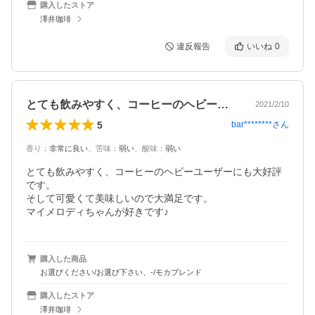
購入したストア
澤井珈琲
違反報告
いいね
0
とても飲みやすく、コーヒーのヘビーユー…
2021/2/10
5
bar********
さん
香り
：
非常に良い
、
苦味
：
弱い
、
酸味
：
弱い
とても飲みやすく、コーヒーのヘビーユーザーにも大好評
です。

そして可愛くて美味しいので大満足です。

マイメロディちゃんが好きです♪
購入した商品
お選びください/お選び下さい、-/モカブレンド
購入したストア
澤井珈琲