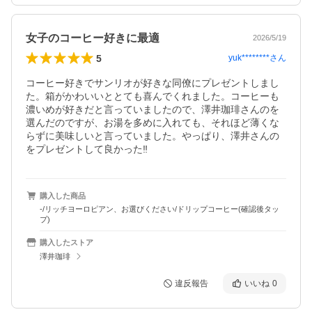
女子のコーヒー好きに最適
2026/5/19
5
yuk********
さん
コーヒー好きでサンリオが好きな同僚にプレゼントしまし
た。箱がかわいいととても喜んでくれました。コーヒーも
濃いめが好きだと言っていましたので、澤井珈琲さんのを
選んだのですが、お湯を多めに入れても、それほど薄くな
らずに美味しいと言っていました。やっぱり、澤井さんの
をプレゼントして良かった‼️
購入した商品
-/リッチヨーロピアン、お選びください/ドリップコーヒー(確認後タッ
プ)
購入したストア
澤井珈琲
違反報告
いいね
0