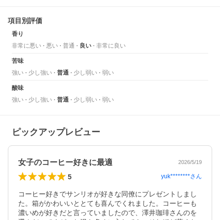
項目別評価
香り
非常に悪い
悪い
普通
良い
非常に良い
苦味
強い
少し強い
普通
少し弱い
弱い
酸味
強い
少し強い
普通
少し弱い
弱い
ピックアップレビュー
女子のコーヒー好きに最適
2026/5/19
5
yuk********
さん
コーヒー好きでサンリオが好きな同僚にプレゼントしまし
た。箱がかわいいととても喜んでくれました。コーヒーも
濃いめが好きだと言っていましたので、澤井珈琲さんのを