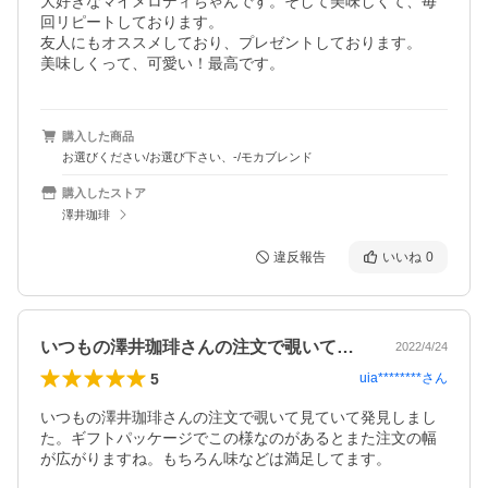
大好きなマイメロディちゃんです。そして美味しくて、毎
回リピートしております。

友人にもオススメしており、プレゼントしております。

美味しくって、可愛い！最高です。
購入した商品
お選びください/お選び下さい、-/モカブレンド
購入したストア
澤井珈琲
違反報告
いいね
0
いつもの澤井珈琲さんの注文で覗いて見て…
2022/4/24
5
uia********
さん
いつもの澤井珈琲さんの注文で覗いて見ていて発見しまし
た。ギフトパッケージでこの様なのがあるとまた注文の幅
が広がりますね。もちろん味などは満足してます。