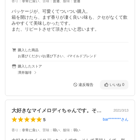
香り
：
非常に良い
、
苦味
：
普通
、
酸味
：
普通
パッケージが、可愛くてついつい購入。

箱を開けたら、まず香りが凄く良い♪味も、クセがなくて飲
みやすくて美味しかったです。

また、リピートさせて頂きたいと思います。
購入した商品
お選びください/お選び下さい、-/マイルドブレンド
購入したストア
澤井珈琲
違反報告
いいね
0
大好きなマイメロディちゃんです。そして…
2021/3/13
5
bar********
さん
香り
：
非常に良い
、
苦味
：
弱い
、
酸味
：
弱い