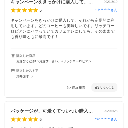
キャンペーンをきっかけに購入して、それ…
2021/3/19
5
t_t********
さん
キャンペーンをきっかけに購入して、それから定期的に利
用しています。どのコーヒーも美味しいです。リッチヨー
ロピアンにハマっていてカフェオレにしても、そのままで
も香り味ともに最高です！
購入した商品
お選びください/お選び下さい、-/リッチヨーロピアン
購入したストア
澤井珈琲
違反報告
いいね
1
パッケージが、可愛くてついつい購入。箱…
2020/5/23
5
lhw********
さん