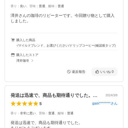
香り
：
良い
、
苦味
：
普通
、
酸味
：
普通
澤井さんの珈琲のリピーターです。今回贈り物として購入
しました。
購入した商品
-/マイルドブレンド、お選びください/ドリップコーヒー(確認後タップ)
購入したストア
澤井珈琲
違反報告
いいね
0
発送は迅速で、商品も期待通りでした。あ…
2024/3/8
5
gam********
さん
香り
：
非常に悪い
、
苦味
：
普通
、
酸味
：
普通
発送は迅速で、商品も期待通りでした。
