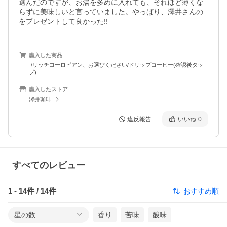
選んだのですが、お湯を多めに入れても、それほど薄くな
らずに美味しいと言っていました。やっぱり、澤井さんの
をプレゼントして良かった‼️
購入した商品
-/リッチヨーロピアン、お選びください/ドリップコーヒー(確認後タッ
プ)
購入したストア
澤井珈琲
違反報告
いいね
0
すべてのレビュー
1
-
14
件 /
14
件
おすすめ順
星の数
香り
苦味
酸味