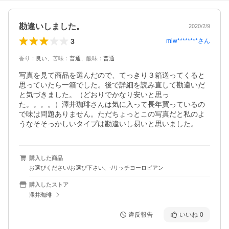
勘違いしました。
2020/2/9
3
miw********
さん
香り
：
良い
、
苦味
：
普通
、
酸味
：
普通
写真を見て商品を選んだので、てっきり３箱送ってくると
思っていたら一箱でした。後で詳細を読み直して勘違いだ
と気づきました。（どおりでかなり安いと思っ
た。。。。）澤井珈琲さんは気に入って長年買っているの
で味は問題ありません。ただちょっとこの写真だと私のよ
うなそそっかしいタイプは勘違いし易いと思いました。
購入した商品
お選びください/お選び下さい、-/リッチヨーロピアン
購入したストア
澤井珈琲
違反報告
いいね
0