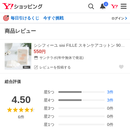
i
毎日引けるくじ 今すぐ挑戦
ログイン
商品レビュー
シシフィーユ sisi FILLE スキンケアコットン 90枚入 オーガニック コットン 無漂白 スキンケアアイテム
550
円
サンテラボ(年中無休で発送)
レビューを投稿する
総合評価
星
5
つ
3
件
4.50
星
4
つ
3
件
星
3
つ
0
件
星
2
つ
0
件
6
件
星
1
つ
0
件