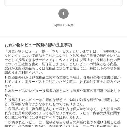
1
6
件中
1
〜
6
件
お買い物レビュー閲覧の際の注意事項
「お買い物レビュー」（以下「本サービス」といいます）は、「Yahoo!ショ
ッピング」において商品をご利用になられたお客様がご自身の感想をレビュ
ーとして投稿できるサービスです。各ストアおよび当社は、投稿された内容
について正確性を含め一切保証しません。またレビューの対象となる商品、
製品が医薬部外品もしくは化粧品に該当する場合には、特に以下の事項を確
認のうえご利用ください。
1. 医薬部外品および化粧品に関する重要な事項は、各商品の添付文書に書か
れています。本サービスをご利用いただく前に、必ず添付文書をお読みくだ
さい。
2. 本サービスのレビュー投稿者のほとんどは医療や薬事の専門家ではありま
せん。
3. 投稿されたレビューは主観的な感想で、効能や効果を科学的に測定するな
ど、医学的な裏付けがなされたものではありません。
4. 各商品の効果（副作用を含む）の表れ方は個人差が大きく、また効果の表
れ方は使用時の状況によっても異なりますので、レビュー内容の効果に関す
る記載は科学的には参考にすべきではありません。
5. 投稿されたレビューは、投稿者各自が独自の判断に基づき選び使用した感
想です。その判断は医師による診断ではないため、誤っている可能性があり