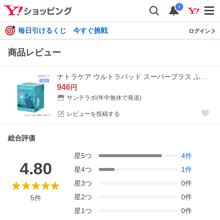
i
毎日引けるくじ 今すぐ挑戦
ログイン
商品レビュー
ナトラケア ウルトラパッド スーパープラス ふつうの日〜多い日用・羽なし natra care 医薬部外品 生理用ナプキン 羽つき
946
円
サンテラボ(年中無休で発送)
レビューを投稿する
総合評価
星
5
つ
4
件
4.80
星
4
つ
1
件
星
3
つ
0
件
星
2
つ
0
件
5
件
星
1
つ
0
件