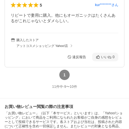
5
kur********
さん
リピートで妻用に購入。他にもオーガニックはたくさんあ
るがこれじゃないとダメらしい。
購入したストア
アットコスメショッピング Yahoo!店
違反報告
いいね
0
1
11
件中
-9
〜
10
件
お買い物レビュー閲覧の際の注意事項
「お買い物レビュー」（以下「本サービス」といいます）は、「Yahoo!ショ
ッピング」において商品をご利用になられたお客様がご自身の感想をレビュ
ーとして投稿できるサービスです。各ストアおよび当社は、投稿された内容
について正確性を含め一切保証しません。またレビューの対象となる商品、