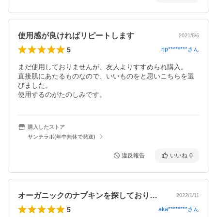
使用感が良ければリピートします
2021/6/6
5
rjp********
さん
まだ使用しておりませんが、友人よりすすめられ購入。

直接肌にあたるものなので、いいものをと思いこちらを選
びました。

使用するのがたのしみです。
購入したストア
サンテラボ(年中無休で発送)
違反報告
いいね
0
オーガニックのナプキンを探しておりまし…
2022/1/11
5
aka********
さん