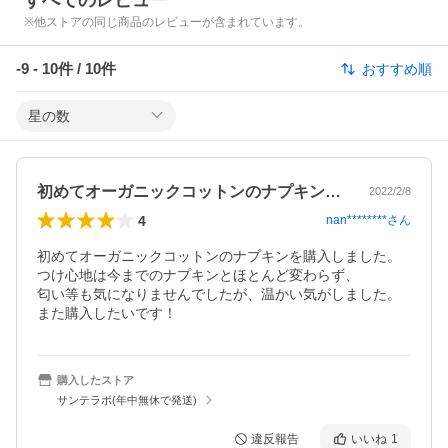
すべてのレビュー
※他ストアの同じ商品のレビューが含まれています。
-9
-
10
件 /
10
件
おすすめ順
星の数
初めてオーガニックコットンのナプキンを…
2022/2/8
4
nan********
さん
初めてオーガニックコットンのナプキンを購入しました。

つけ心地は今までのナプキンとほとんど変わらず、

匂い等も気になりませんでしたが、温かい気がしました。

また購入したいです！
購入したストア
サンテラボ(年中無休で発送)
違反報告
いいね
1