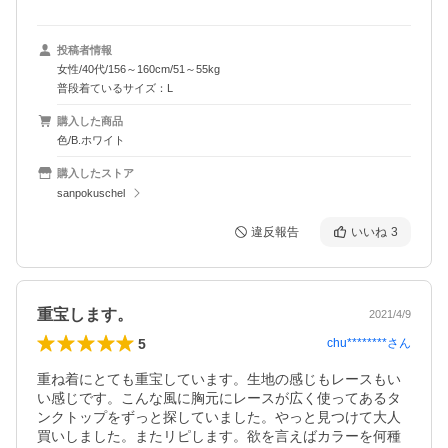
投稿者情報
女性/40代/156～160cm/51～55kg
普段着ているサイズ：L
購入した商品
色/B.ホワイト
購入したストア
sanpokuschel
違反報告
いいね
3
重宝します。
2021/4/9
5
chu********
さん
重ね着にとても重宝しています。生地の感じもレースもい
い感じです。こんな風に胸元にレースが広く使ってあるタ
ンクトップをずっと探していました。やっと見つけて大人
買いしました。またリピします。欲を言えばカラーを何種