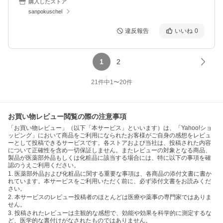
購入したストア
sanpokuschel
違反報告
いいね
0
1
2
21
件中
1
〜
20
件
お買い物レビュー閲覧の際の注意事項
「お買い物レビュー」（以下「本サービス」といいます）は、「Yahoo!ショ
ッピング」において商品をご利用になられたお客様がご自身の感想をレビュ
ーとして投稿できるサービスです。各ストアおよび当社は、投稿された内容
について正確性を含め一切保証しません。またレビューの対象となる商品、
製品が医薬部外品もしくは化粧品に該当する場合には、特に以下の事項を確
認のうえご利用ください。
1. 医薬部外品および化粧品に関する重要な事項は、各商品の添付文書に書か
れています。本サービスをご利用いただく前に、必ず添付文書をお読みくだ
さい。
2. 本サービスのレビュー投稿者のほとんどは医療や薬事の専門家ではありま
せん。
3. 投稿されたレビューは主観的な感想で、効能や効果を科学的に測定するな
ど、医学的な裏付けがなされたものではありません。