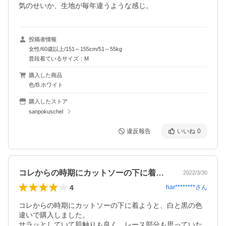
気のせいか、生地が毎年違うような感じ。
投稿者情報
女性/60歳以上/151～155cm/51～55kg
普段着ているサイズ：M
購入した商品
色/B.ホワイト
購入したストア
sanpokuschel
違反報告
いいね
0
コレからの時期にカットソーの下に着よう…
2022/3/30
4
har********
さん
コレからの時期にカットソーの下に着ようと、白と黒の色
違いで購入しました。

サラッとしていて肌触りも良く、レース部分も思っていた