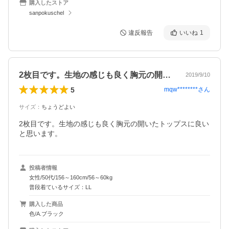
購入したストア
sanpokuschel
違反報告
いいね
1
2枚目です。生地の感じも良く胸元の開い…
2019/9/10
5
mqw********
さん
サイズ
：
ちょうどよい
2枚目です。生地の感じも良く胸元の開いたトップスに良い
と思います。
投稿者情報
女性/50代/156～160cm/56～60kg
普段着ているサイズ：LL
購入した商品
色/A.ブラック