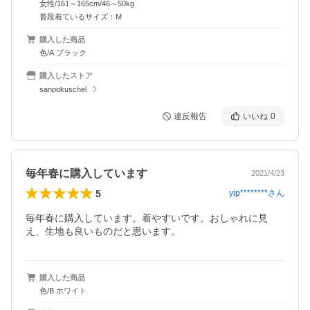
女性/161～165cm/46～50kg
普段着ているサイズ：M
購入した商品
色/A.ブラック
購入したストア
sanpokuschel
違反報告
いいね
0
毎年春に購入しています
2021/4/23
5
yip********
さん
毎年春に購入しています。着やすいです。おしゃれに見
え、生地も良いものだと思います。
購入した商品
色/B.ホワイト