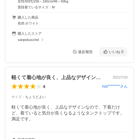
女性/50代/156～160cm/46～50kg
普段着ているサイズ：M
購入した商品
色/B.ホワイト
購入したストア
sanpokuschel
違反報告
いいね
0
軽くて着心地が良く、上品なデザインなの…
2021/7/10
4
rua********
さん
サイズ
：
ちょうどよい
軽くて着心地が良く、上品なデザインなので、下着だけ
ど、着ていると気分が良くなるようなタンクトップです。
満足です。