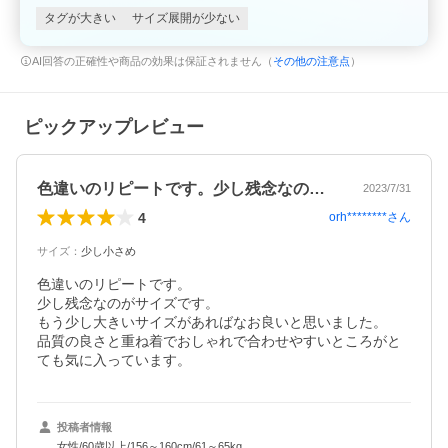
タグが大きい
サイズ展開が少ない
AI回答の正確性や商品の効果は保証されません（
その他の注意点
）
ピックアップレビュー
色違いのリピートです。少し残念なのがサ…
2023/7/31
4
orh********
さん
サイズ
：
少し小さめ
色違いのリピートです。

少し残念なのがサイズです。

もう少し大きいサイズがあればなお良いと思いました。

品質の良さと重ね着でおしゃれで合わせやすいところがと
ても気に入っています。
投稿者情報
女性/60歳以上/156～160cm/61～65kg