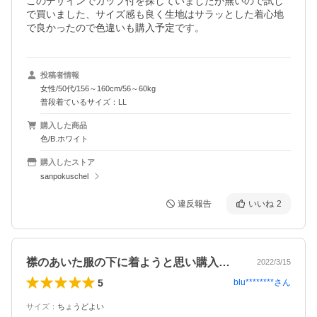
このデザインでカップ付を探していましたが無いので試し
で買いました、サイズ感も良く生地はサラッとした着心地
で良かったので色違いも購入予定です。
投稿者情報
女性/50代/156～160cm/56～60kg
普段着ているサイズ：LL
購入した商品
色/B.ホワイト
購入したストア
sanpokuschel
違反報告
いいね
2
襟のあいた服の下に着ようと思い購入しま…
2022/3/15
5
blu********
さん
サイズ
：
ちょうどよい