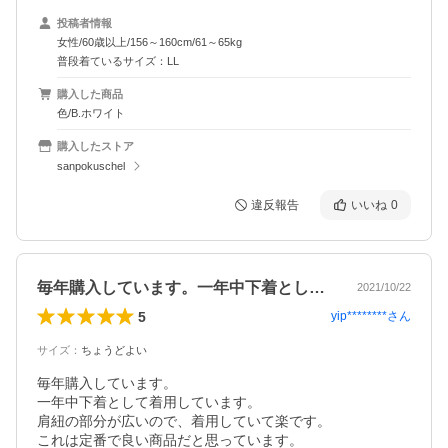
投稿者情報
女性/60歳以上/156～160cm/61～65kg
普段着ているサイズ：LL
購入した商品
色/B.ホワイト
購入したストア
sanpokuschel
違反報告
いいね
0
毎年購入しています。一年中下着として着…
2021/10/22
5
yip********
さん
サイズ
：
ちょうどよい
毎年購入しています。

一年中下着として着用しています。

肩紐の部分が広いので、着用していて楽です。

これは定番で良い商品だと思っています。
