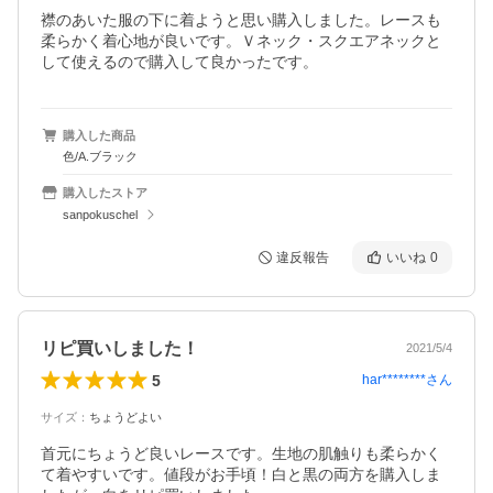
襟のあいた服の下に着ようと思い購入しました。レースも
柔らかく着心地が良いです。Ｖネック・スクエアネックと
して使えるので購入して良かったです。
購入した商品
色/A.ブラック
購入したストア
sanpokuschel
違反報告
いいね
0
リピ買いしました！
2021/5/4
5
har********
さん
サイズ
：
ちょうどよい
首元にちょうど良いレースです。生地の肌触りも柔らかく
て着やすいです。値段がお手頃！白と黒の両方を購入しま