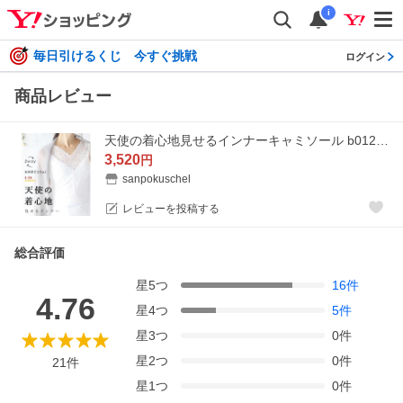
i
毎日引けるくじ 今すぐ挑戦
ログイン
商品レビュー
天使の着心地見せるインナーキャミソール b01245 sanpo レースタンクトップ インナー レース ホワイト 白 ブラック 黒 トップス レディース ファッション
3,520
円
sanpokuschel
レビューを投稿する
総合評価
星
5
つ
16
件
4.76
星
4
つ
5
件
星
3
つ
0
件
星
2
つ
0
件
21
件
星
1
つ
0
件