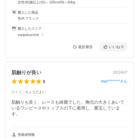
女性/60歳以上/151～155cm/56～60kg
購入した商品
色/A.ブラック
購入したストア
sanpokuschel
違反報告
いいね
0
肌触りが良い
2021/8/27
5
mur********
さん
サイズ
：
ちょうどよい
肌触りも良く、レースも綺麗でした。胸元の大きくあいて
いるワンピースやトップスの下に着用し、重宝していま
す。
投稿者情報