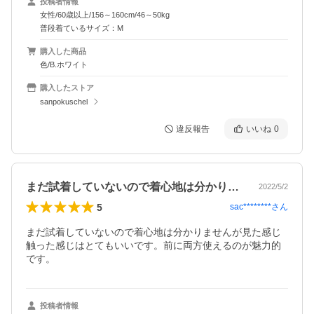
投稿者情報
女性/60歳以上/156～160cm/46～50kg
普段着ているサイズ：M
購入した商品
色/B.ホワイト
購入したストア
sanpokuschel
違反報告
いいね
0
まだ試着していないので着心地は分かりま…
2022/5/2
5
sac********
さん
まだ試着していないので着心地は分かりませんが見た感じ
触った感じはとてもいいです。前に両方使えるのが魅力的
です。
投稿者情報