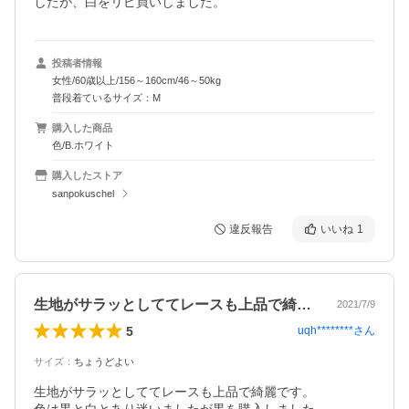
したが、白をリピ買いしました。
投稿者情報
女性/60歳以上/156～160cm/46～50kg
普段着ているサイズ：M
購入した商品
色/B.ホワイト
購入したストア
sanpokuschel
違反報告
いいね
1
生地がサラッとしててレースも上品で綺麗…
2021/7/9
5
uqh********
さん
サイズ
：
ちょうどよい
生地がサラッとしててレースも上品で綺麗です。
