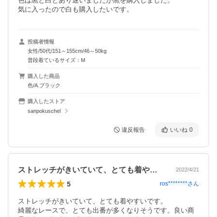
色は黒と白とあり迷いましたが黒を購入しました。

気に入ったので白も購入したいです。
投稿者情報
女性/50代/151～155cm/46～50kg
普段着ているサイズ：M
購入した商品
色/A.ブラック
購入したストア
sanpokuschel
違反報告
いいね
0
ストレッチがきいていて、とても着やすい…
2022/4/21
5
ros********
さん
ストレッチがきいていて、とても着やすいです。

綺麗なレースで、とても出番が多くなりそうです。良い商