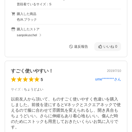
普段着ているサイズ：S
購入した商品
色/A.ブラック
購入したストア
sanpokuschel
違反報告
いいね
0
すごく使いやすい！
2019/7/10
5
ume********
さん
サイズ
：
ちょうどよい
以前友人から頂いて、ものすごく使いやすく色違いを購入
しました。前後を逆にするとVネックとスクエアネックで使
えるので服に合わせて雰囲気を変えられるし、開き具合も
ちょうどいい。さらに伸縮もあり着心地もいい。傷んだ時
のためにストックも用意しておきたいくらいお気に入りで
す。