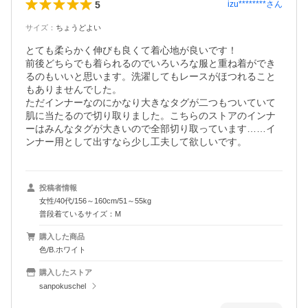
5
izu********
さん
サイズ
：
ちょうどよい
とても柔らかく伸びも良くて着心地が良いです！

前後どちらでも着られるのでいろいろな服と重ね着ができ
るのもいいと思います。洗濯してもレースがほつれること
もありませんでした。

ただインナーなのにかなり大きなタグが二つもついていて
肌に当たるので切り取りました。こちらのストアのインナ
ーはみんなタグが大きいので全部切り取っています……イ
ンナー用として出すなら少し工夫して欲しいです。
投稿者情報
女性/40代/156～160cm/51～55kg
普段着ているサイズ：M
購入した商品
色/B.ホワイト
購入したストア
sanpokuschel