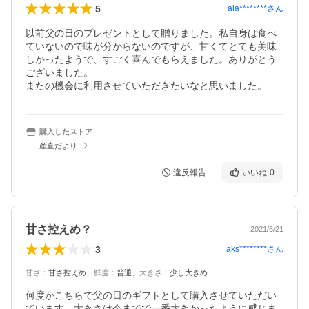
5
ala********
さん
以前父の日のプレゼントとして贈りました。私自身は食べ
ていないので味が分からないのですが、甘くてとても美味
しかったようで、すごく喜んでもらえました。ありがとう
ございました。

またの機会に利用させていただきたいなと思いました。
購入したストア
産直だより
違反報告
いいね
0
甘さ控えめ？
2021/6/21
3
aks********
さん
甘さ
：
甘さ控えめ
、
鮮度
：
普通
、
大きさ
：
少し大きめ
何度かこちらで父の日のギフトとして購入させていただい
ています。大きさは今までで一番大きかったように感じま