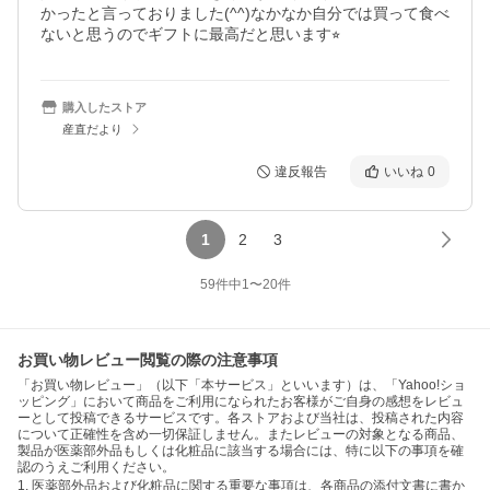
かったと言っておりました(^^)なかなか自分では買って食べ
ないと思うのでギフトに最高だと思います⭐︎
購入したストア
産直だより
違反報告
いいね
0
1
2
3
59
件中
1
〜
20
件
お買い物レビュー閲覧の際の注意事項
「お買い物レビュー」（以下「本サービス」といいます）は、「Yahoo!ショ
ッピング」において商品をご利用になられたお客様がご自身の感想をレビュ
ーとして投稿できるサービスです。各ストアおよび当社は、投稿された内容
について正確性を含め一切保証しません。またレビューの対象となる商品、
製品が医薬部外品もしくは化粧品に該当する場合には、特に以下の事項を確
認のうえご利用ください。
1. 医薬部外品および化粧品に関する重要な事項は、各商品の添付文書に書か