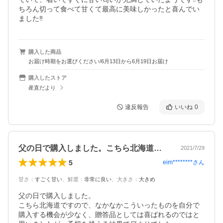
ちろん切って食べて甘くて最高に美味しかったと喜んでい
ました‼︎
購入した商品
お届け時期をお選びください/6月13日から6月19日お届け
購入したストア
産直だより
違反報告
いいね
0
父の日で購入しました。こちら北海道です…
2021/7/29
5
eim********
さん
甘さ
：
すごく甘い
、
鮮度
：
非常に良い
、
大きさ
：
大きめ
父の日で購入しました。

こちら北海道ですので、なかなかこういったものを自分で
購入する機会が少なく、贈答品としては喜ばれるのではと