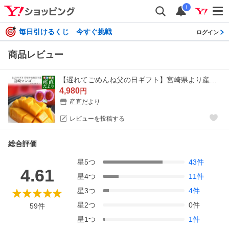
i
毎日引けるくじ 今すぐ挑戦
ログイン
商品レビュー
【遅れてごめんね父の日ギフト】宮崎県より産地直送 JAみやざき 宮崎中央地区本部 完熟マンゴー 大玉2L×2玉 父の日プレゼント 送料無料
4,980
円
産直だより
レビューを投稿する
総合評価
星
5
つ
43
件
4.61
星
4
つ
11
件
星
3
つ
4
件
星
2
つ
0
件
59
件
星
1
つ
1
件