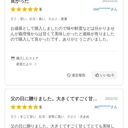
良かった
2021/11/22
5
coo********
さん
甘さ
：
甘い
、
鮮度
：
良い
、
大きさ
：
普通
お歳暮として購入しましたので味や鮮度などは分かりませ
んが義理母からは甘くて美味しかったと連絡が有りました
ので購入して良かったです。ありがとうございました。
購入したストア
産直だより
違反報告
いいね
0
父の日に贈りました。大きくてすごく甘く…
2021/7/2
5
aic********
さん
甘さ
：
すごく甘い
、
鮮度
：
非常に良い
、
大きさ
：
大きめ
父の日に贈りました。大きくてすごく甘くてとても美味し