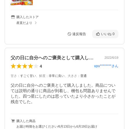
購入したストア
産直だより
違反報告
いいね
0
父の日に自分へのご褒美として購入しまし…
2022/6/19
4
uyu********
さん
甘さ
：
すごく甘い
、
鮮度
：
非常に良い
、
大きさ
：
普通
父の日に自分へのご褒美として購入しました。商品につい
ては説明の通りに商品が到着し、梱包も問題ありませんで
した。四つ星にしたのは思っていたより小さかったことが
残念でした。
購入した商品
お届け時期をお選びください/6月13日から6月19日お届け