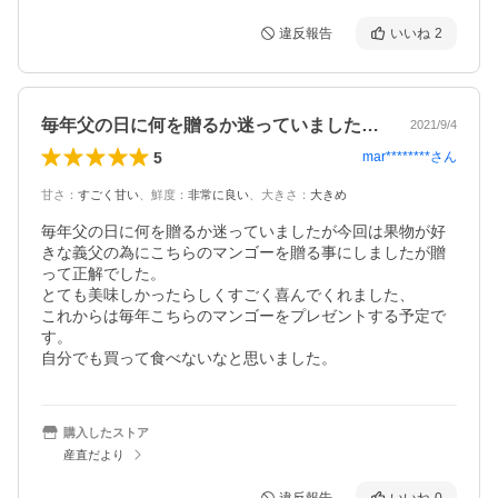
違反報告
いいね
2
毎年父の日に何を贈るか迷っていましたが…
2021/9/4
5
mar********
さん
甘さ
：
すごく甘い
、
鮮度
：
非常に良い
、
大きさ
：
大きめ
毎年父の日に何を贈るか迷っていましたが今回は果物が好
きな義父の為にこちらのマンゴーを贈る事にしましたが贈
って正解でした。

とても美味しかったらしくすごく喜んでくれました、

これからは毎年こちらのマンゴーをプレゼントする予定で
す。

自分でも買って食べないなと思いました。
購入したストア
産直だより