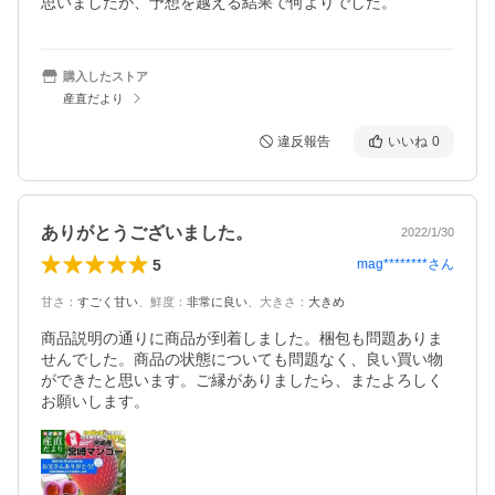
思いましたが、予想を越える結果で何よりでした。
購入したストア
産直だより
違反報告
いいね
0
ありがとうございました。
2022/1/30
5
mag********
さん
甘さ
：
すごく甘い
、
鮮度
：
非常に良い
、
大きさ
：
大きめ
商品説明の通りに商品が到着しました。梱包も問題ありま
せんでした。商品の状態についても問題なく、良い買い物
ができたと思います。ご縁がありましたら、またよろしく
お願いします。