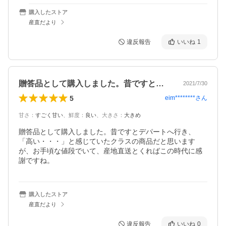
購入したストア
産直だより
違反報告
いいね
1
贈答品として購入しました。昔ですとデパ…
2021/7/30
5
eim********
さん
甘さ
：
すごく甘い
、
鮮度
：
良い
、
大きさ
：
大きめ
贈答品として購入しました。昔ですとデパートへ行き、
「高い・・・」と感じていたクラスの商品だと思います
が、お手頃な値段でいて、産地直送とくればこの時代に感
謝ですね。
購入したストア
産直だより
違反報告
いいね
0