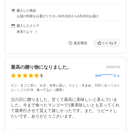
購入した商品
お届け時期をお選びください/6月20日から6月26日お届け
購入したストア
産直だより
違反報告
いいね
0
最高の贈り物になりました。
2026/7/19
5
wxx********
さん
甘さ
：
すごく甘い
、
鮮度
：
非常に良い
、
大きさ
：
大きめ
、
実際に食べてみた
おいしさの評価
：
食べてない（贈答）
父の日に贈りました。甘くて最高に美味しいと喜んでいま
した。今まで食べたマンゴーで1番美味しいとも言ってくれ
て親孝行させて貰えて嬉しかったです。また、リピートし
たいです。ありがとうございます。