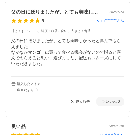
父の日に送りましたが、とても美味しかっ…
2025/6/23
5
kmm********
さん
甘さ
：
すごく甘い
、
鮮度
：
非常に良い
、
大きさ
：
普通
父の日に送りましたが、とても美味しかったと喜んでもら
えました！

なかなかマンゴーは買って食べる機会がないので贈ると喜
んでもらえると思い、選びました、配送もスムーズにして
いただきました。
購入したストア
産直だより
違反報告
いいね
0
良い品
2022/8/28