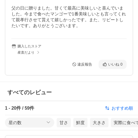
父の日に贈りました。甘くて最高に美味しいと喜んでいま
した。今まで食べたマンゴーで1番美味しいとも言ってくれ
て親孝行させて貰えて嬉しかったです。また、リピートし
たいです。ありがとうございます。
購入したストア
産直だより
違反報告
いいね
0
すべてのレビュー
1
-
20
件 /
59
件
おすすめ順
星の数
甘さ
鮮度
大きさ
実際に食べ