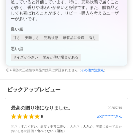
足していると評価しています。特に、完熟状態で届くこと
が多く、香りや味わいが良いと好評です。また、贈答品と
しても喜ばれることが多く、リピート購入を考えるユーザ
ーが多いです。
良い点
甘さ
美味しさ
完熟状態
贈答品に最適
香り
悪い点
サイズが小さい
甘みが薄い場合がある
AI回答の正確性や商品の効果は保証されません（
その他の注意点
）
ピックアップレビュー
最高の贈り物になりました。
2026/7/19
5
wxx********
さん
甘さ
：
すごく甘い
、
鮮度
：
非常に良い
、
大きさ
：
大きめ
、
実際に食べてみた
おいしさの評価
：
食べてない（贈答）