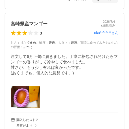
2026/7/4
宮崎県産マンゴー
（編集済み）
3
oka********
さん
甘さ
：
甘さ控えめ
、
鮮度
：
普通
、
大きさ
：
普通
、
実際に食べてみたおいしさ
の評価
：
ふつう
注文して6月下旬に届きました。丁寧に梱包され開けたらマ
ンゴーの香りがして冷やして食べました。

甘さが、もう少し有れば良かったです。

(あくまでも、個人的な意見です。)

購入したストア
産直だより