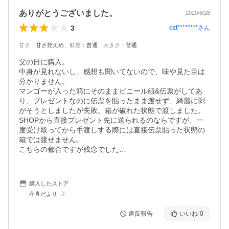
ありがとうございました。
2020/6/28
3
dzt********
さん
甘さ
：
甘さ控えめ
、
鮮度
：
普通
、
大きさ
：
普通
父の日に購入。

中身が見れないし、感想も聞いてないので、味や見た目は
分かりません。

マンゴーが入った箱にそのままビニール紐&伝票がしてあ
り、プレゼントなのに伝票を貼ったまま渡せず、綺麗に剥
がそうとしましたが失敗。箱が破れた状態で渡しました。

SHOPから直接プレゼント先に送られるのならですが、一
度受け取ってから手渡しする際には直接伝票貼った状態の
箱では渡せません。

こちらの都合ですが残念でした…
購入したストア
産直だより
違反報告
いいね
0