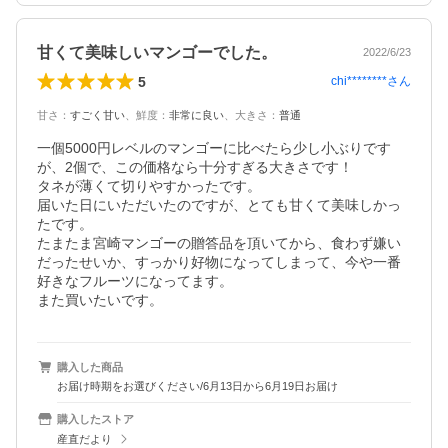
甘くて美味しいマンゴーでした。
2022/6/23
5
chi********
さん
甘さ
：
すごく甘い
、
鮮度
：
非常に良い
、
大きさ
：
普通
一個5000円レベルのマンゴーに比べたら少し小ぶりです
が、2個で、この価格なら十分すぎる大きさです！

タネが薄くて切りやすかったです。

届いた日にいただいたのですが、とても甘くて美味しかっ
たです。

たまたま宮崎マンゴーの贈答品を頂いてから、食わず嫌い
だったせいか、すっかり好物になってしまって、今や一番
好きなフルーツになってます。

また買いたいです。
購入した商品
お届け時期をお選びください/6月13日から6月19日お届け
購入したストア
産直だより