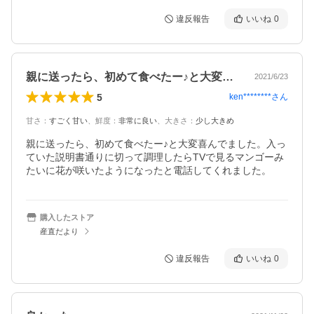
違反報告
いいね
0
親に送ったら、初めて食べたー♪と大変喜…
2021/6/23
5
ken********
さん
甘さ
：
すごく甘い
、
鮮度
：
非常に良い
、
大きさ
：
少し大きめ
親に送ったら、初めて食べたー♪と大変喜んでました。入っ
ていた説明書通りに切って調理したらTVで見るマンゴーみ
たいに花が咲いたようになったと電話してくれました。
購入したストア
産直だより
違反報告
いいね
0