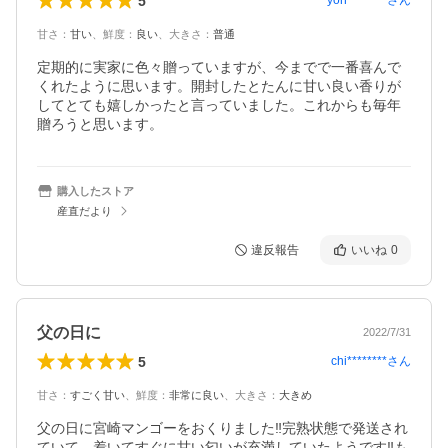
5
yon********
さん
甘さ
：
甘い
、
鮮度
：
良い
、
大きさ
：
普通
定期的に実家に色々贈っていますが、今までで一番喜んで
くれたように思います。開封したとたんに甘い良い香りが
してとても嬉しかったと言っていました。これからも毎年
贈ろうと思います。
購入したストア
産直だより
違反報告
いいね
0
父の日に
2022/7/31
5
chi********
さん
甘さ
：
すごく甘い
、
鮮度
：
非常に良い
、
大きさ
：
大きめ
父の日に宮崎マンゴーをおくりました‼︎完熟状態で発送され
ていて、着いてすぐに甘い匂いが充満していたようです‼︎も