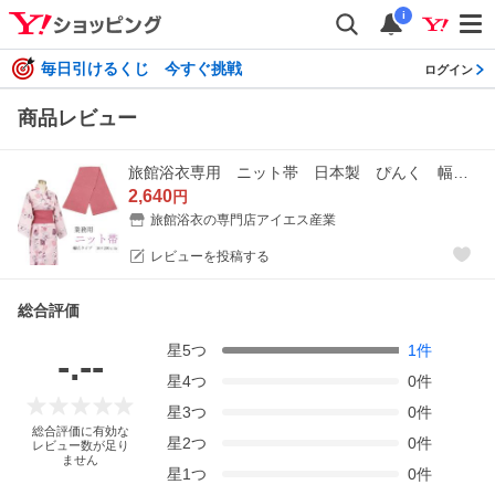
i
毎日引けるくじ 今すぐ挑戦
ログイン
商品レビュー
旅館浴衣専用 ニット帯 日本製 ぴんく 幅広タイプ 16×280ｃｍ
2,640
円
旅館浴衣の専門店アイエス産業
レビューを投稿する
総合評価
星
5
つ
1
件
-.--
星
4
つ
0
件
星
3
つ
0
件
総合評価に有効な
星
2
つ
0
件
レビュー数が足り
ません
星
1
つ
0
件