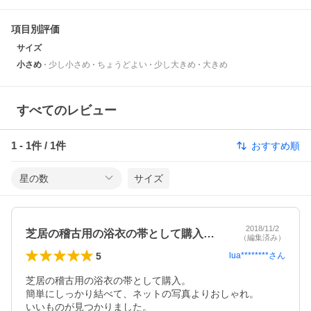
項目別評価
サイズ
小さめ
少し小さめ
ちょうどよい
少し大きめ
大きめ
すべてのレビュー
1
-
1
件 /
1
件
おすすめ順
星の数
サイズ
2018/11/2
芝居の稽古用の浴衣の帯として購入。簡単…
（編集済み）
5
lua********
さん
芝居の稽古用の浴衣の帯として購入。

簡単にしっかり結べて、ネットの写真よりおしゃれ。

いいものが見つかりました。