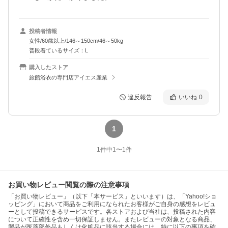
投稿者情報
女性/60歳以上/146～150cm/46～50kg
普段着ているサイズ：L
購入したストア
旅館浴衣の専門店アイエス産業
違反報告
いいね
0
1
1
件中
1
〜
1
件
お買い物レビュー閲覧の際の注意事項
「お買い物レビュー」（以下「本サービス」といいます）は、「Yahoo!ショ
ッピング」において商品をご利用になられたお客様がご自身の感想をレビュ
ーとして投稿できるサービスです。各ストアおよび当社は、投稿された内容
について正確性を含め一切保証しません。またレビューの対象となる商品、
製品が医薬部外品もしくは化粧品に該当する場合には、特に以下の事項を確