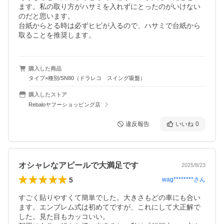
ます。私の取り方がハサミを入れずにとったのがいけない
のだと思います。

台紙からとる時は必ずヒビが入るので、ハサミで台紙から
取ることを推奨します。
購入した商品
タイプ×種別/SN80（ドラレコ スイング吸盤）
購入したストア
Rebaloヤフーショッピング店
違反報告
いいね
0
オシャレなアピールで大満足です
2025/8/23
5
wag********
さん
すごく貼りやすくて簡単でした。大きさもどの車にも合い
ます。エンブレム式は初めてですが、これにして大正解で
した。見た目もカッコいい。
