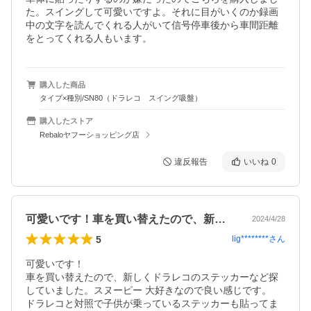
た。スイングして可愛いですよ。それに目がいくのか録画
中の文字を読んでくれる人がいて信号停車後から車間距離
をとってくれる人もいます。
購入した商品
タイプ×種別/SN80（ドラレコ スイング吸盤）
購入したストア
Rebaloヤフーショッピング店
違反報告
いいね
0
可愛いです！車を買い替えたので、新しく…
2024/4/28
5
lig********
さん
可愛いです！

車を買い替えたので、新しくドラレコのステッカーなど探
していました。スヌーピー 大好きなので良い感じです。

ドラレコと対照で子供が乗っているステッカーも貼ってま