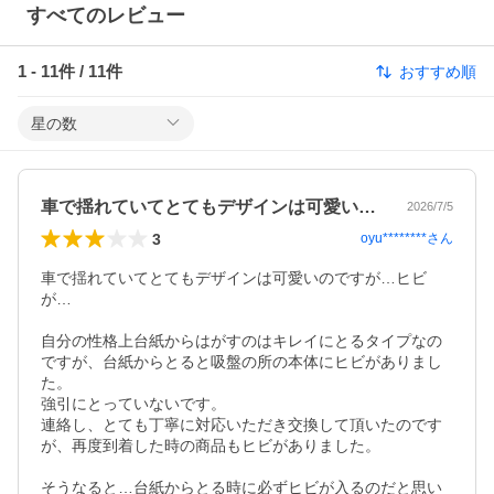
すべてのレビュー
1
-
11
件 /
11
件
おすすめ順
星の数
車で揺れていてとてもデザインは可愛いの…
2026/7/5
3
oyu********
さん
車で揺れていてとてもデザインは可愛いのですが…ヒビ
が…

自分の性格上台紙からはがすのはキレイにとるタイプなの
ですが、台紙からとると吸盤の所の本体にヒビがありまし
た。

強引にとっていないです。

連絡し、とても丁寧に対応いただき交換して頂いたのです
が、再度到着した時の商品もヒビがありました。

そうなると…台紙からとる時に必ずヒビが入るのだと思い