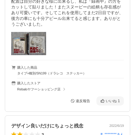
配置は自分の好きな様に出来るし、私は『録画中』の方を
カットして貼りました！またスヌーピーの絵柄も存在感が
あり可愛いです。そしてこれを使用してまだ2日目ですが、
後方の車にも十分アピール出来てると感じます。ありがと
うございました。
購入した商品
タイプ×種別/SN199（ドラレコ ステッカー）
購入したストア
Rebaloヤフーショッピング店
違反報告
いいね
1
デザイン良いだけにちょっと残念
2022/6/19
2
tt_********
さん