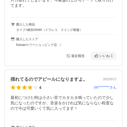
片方取れてしまいます。今吸盤の上からテープで取り付け
てます。
購入した商品
タイプ×種別/SN80（ドラレコ スイング吸盤）
購入したストア
Rebaloヤフーショッピング店
違反報告
いいね
1
揺れてるのでアピールになりますよ。
2022/5/17
4
clo********
さん
最初につけた時は小さい音でカタカタ鳴っていたので少し
気になったのですが、音楽をかければ気にならない程度な
ので今は可愛いくて気に入ってます！