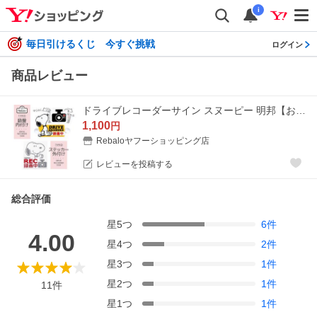
i
毎日引けるくじ 今すぐ挑戦
ログイン
商品レビュー
ドライブレコーダーサイン スヌーピー 明邦【おまかせ便1・2 送料無料】ドラレコ 録画中 吸盤 エンブレム ステッカー カーサイン SNOOPY ピーナッツ キャラクタ
1,100
円
Rebaloヤフーショッピング店
レビューを投稿する
総合評価
星
5
つ
6
件
4.00
星
4
つ
2
件
星
3
つ
1
件
星
2
つ
1
件
11
件
星
1
つ
1
件