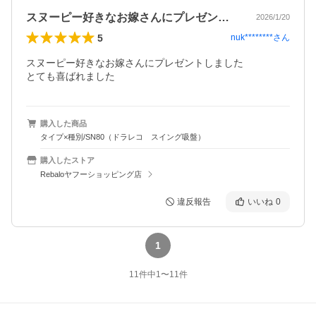
スヌーピー好きなお嫁さんにプレゼントし…
2026/1/20
5
nuk********
さん
スヌーピー好きなお嫁さんにプレゼントしました

とても喜ばれました
購入した商品
タイプ×種別/SN80（ドラレコ スイング吸盤）
購入したストア
Rebaloヤフーショッピング店
違反報告
いいね
0
1
11
件中
1
〜
11
件