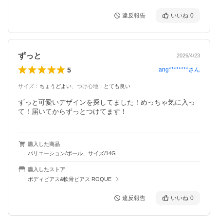
違反報告
いいね
0
ずっと
2026/4/23
5
ang********
さん
サイズ
：
ちょうどよい
、
つけ心地
：
とても良い
ずっと可愛いデザインを探してました！めっちゃ気に入っ
て！届いてからずっとつけてます！
購入した商品
バリエーション/ボール、サイズ/14G
購入したストア
ボディピアス&軟骨ピアス ROQUE
違反報告
いいね
0