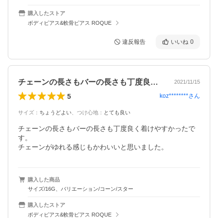
購入したストア
ボディピアス&軟骨ピアス ROQUE
違反報告
いいね
0
チェーンの長さもバーの長さも丁度良く着…
2021/11/15
5
koz********
さん
サイズ
：
ちょうどよい
、
つけ心地
：
とても良い
チェーンの長さもバーの長さも丁度良く着けやすかったで
す。

チェーンがゆれる感じもかわいいと思いました。
購入した商品
サイズ/16G、バリエーション/コーン/スター
購入したストア
ボディピアス&軟骨ピアス ROQUE