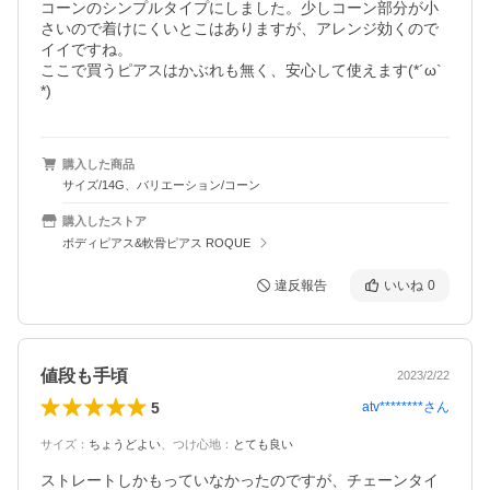
コーンのシンプルタイプにしました。少しコーン部分が小
さいので着けにくいとこはありますが、アレンジ効くので
イイですね。

ここで買うピアスはかぶれも無く、安心して使えます(*´ω`
*)
購入した商品
サイズ/14G、バリエーション/コーン
購入したストア
ボディピアス&軟骨ピアス ROQUE
違反報告
いいね
0
値段も手頃
2023/2/22
5
atv********
さん
サイズ
：
ちょうどよい
、
つけ心地
：
とても良い
ストレートしかもっていなかったのですが、チェーンタイ