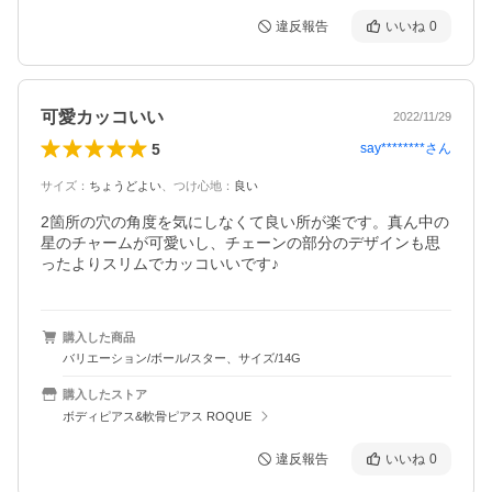
違反報告
いいね
0
可愛カッコいい
2022/11/29
5
say********
さん
サイズ
：
ちょうどよい
、
つけ心地
：
良い
2箇所の穴の角度を気にしなくて良い所が楽です。真ん中の
星のチャームが可愛いし、チェーンの部分のデザインも思
ったよりスリムでカッコいいです♪
購入した商品
バリエーション/ボール/スター、サイズ/14G
購入したストア
ボディピアス&軟骨ピアス ROQUE
違反報告
いいね
0