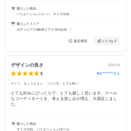
購入した商品
バリエーション/コーン、サイズ/14G
購入したストア
ボディピアス&軟骨ピアス ROQUE
違反報告
いいね
0
デザインの良さ
2022/7/3
5
fka********
さん
サイズ
：
ちょうどよい
、
つけ心地
：
とても良い
とても好みにぴったりで、とても嬉しく思います。クール
なコーディネートを、考える楽しみが増え、大満足しまし
た。
購入した商品
サイズ/14G、バリエーション/ボール