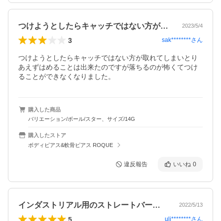
つけようとしたらキャッチではない方が取…
2023/5/4
3
sak********
さん
つけようとしたらキャッチではない方が取れてしまいとり
あえずはめることは出来たのですが落ちるのが怖くてつけ
ることができなくなりました。
購入した商品
バリエーション/ボール/スター、サイズ/14G
購入したストア
ボディピアス&軟骨ピアス ROQUE
違反報告
いいね
0
インダストリアル用のストレートバーベル…
2022/5/13
5
uli********
さん