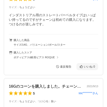
サイズ
：
ちょうどよい
インダストリアル用のストレートバーベルタイプはいっぱ
い持ってるのですがチェーンは初めての購入になります。
つけるのが楽しみです。
購入した商品
サイズ/14G、バリエーション/ボール/スター
購入したストア
ボディピアス&軟骨ピアス ROQUE
違反報告
いいね
0
16Gのコーンを購入しました。チェーン…
2021/9/13
5
ssc********
さん
サイズ
：
ちょうどよい
、
つけ心地
：
良い