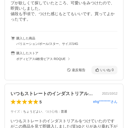
プが欲しくて探していたところ、可愛いをみつけたので、
即買いしました。

値段も手頃で、つけた感じもとてもいいです。買ってよか
ったです。
購入した商品
バリエーション/ボール/スター、サイズ/14G
購入したストア
ボディピアス&軟骨ピアス ROQUE
違反報告
いいね
0
いつもストレートのインダストリアルをつ…
2021/10/12
5
ehg********
さん
サイズ
：
ちょうどよい
、
つけ心地
：
普通
いつもストレートのインダストリアルをつけていたのです
がこの商品を見て即購入しました(笑)ゆとりがあり垂れ下が