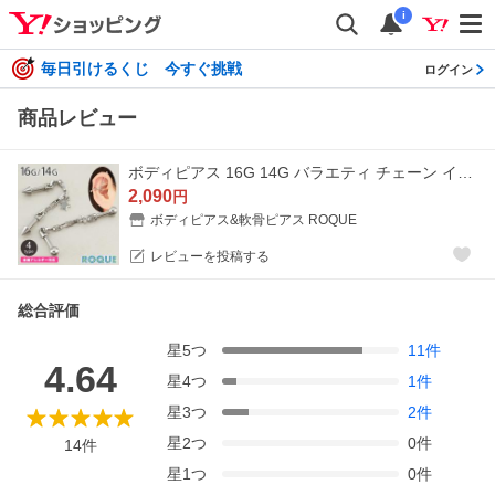
i
毎日引けるくじ 今すぐ挑戦
ログイン
商品レビュー
ボディピアス 16G 14G バラエティ チェーン インダストリアルバーベル(1個売り)(オマケ革命)
2,090
円
ボディピアス&軟骨ピアス ROQUE
レビューを投稿する
総合評価
星
5
つ
11
件
4.64
星
4
つ
1
件
星
3
つ
2
件
星
2
つ
0
件
14
件
星
1
つ
0
件