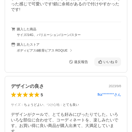
った感じで可愛いです!鎖に余裕があるので付けやすかった
です!
購入した商品
サイズ/14G、バリエーション/コーン/スター
購入したストア
ボディピアス&軟骨ピアス ROQUE
違反報告
いいね
0
デザインの良さ
2023/9/8
5
fka********
さん
サイズ
：
ちょうどよい
、
つけ心地
：
とても良い
デザインがクールで、とても好みにぴったりでした。いろ
いろな部位に合わせて、コーディネートを、楽しみたいで
す。お買い得に良い商品が購入出来て、大満足していま
す。