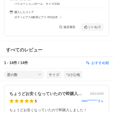
バリエーション/ボール、サイズ/14G
購入したストア
ボディピアス&軟骨ピアス ROQUE
違反報告
いいね
0
すべてのレビュー
1
-
14
件 /
14
件
おすすめ順
星の数
サイズ
つけ心地
ちょうどお安くなっていたので即購入しま…
2021/10/26
5
mex********
さん
ちょうどお安くなっていたので即購入しました！
