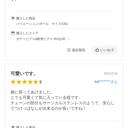
購入した商品
バリエーション/ボール、サイズ/14G
購入したストア
ボディピアス&軟骨ピアス ROQUE
違反報告
いいね
0
可愛いです。
2021/7/16
5
kat********
さん
娘に買ってあげました。

とても可愛くて気に入っている様です。

チェーンの部分もサージカルステンレスのようで、安心し
てつけっぱなしが出来るのが良いですね！
購入した商品