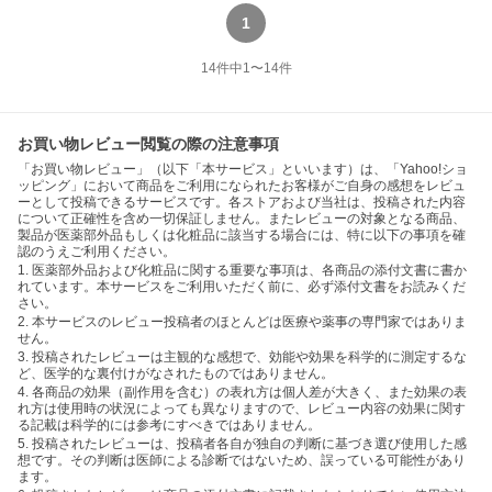
1
14
件中
1
〜
14
件
お買い物レビュー閲覧の際の注意事項
「お買い物レビュー」（以下「本サービス」といいます）は、「Yahoo!ショ
ッピング」において商品をご利用になられたお客様がご自身の感想をレビュ
ーとして投稿できるサービスです。各ストアおよび当社は、投稿された内容
について正確性を含め一切保証しません。またレビューの対象となる商品、
製品が医薬部外品もしくは化粧品に該当する場合には、特に以下の事項を確
認のうえご利用ください。
1. 医薬部外品および化粧品に関する重要な事項は、各商品の添付文書に書か
れています。本サービスをご利用いただく前に、必ず添付文書をお読みくだ
さい。
2. 本サービスのレビュー投稿者のほとんどは医療や薬事の専門家ではありま
せん。
3. 投稿されたレビューは主観的な感想で、効能や効果を科学的に測定するな
ど、医学的な裏付けがなされたものではありません。
4. 各商品の効果（副作用を含む）の表れ方は個人差が大きく、また効果の表
れ方は使用時の状況によっても異なりますので、レビュー内容の効果に関す
る記載は科学的には参考にすべきではありません。
5. 投稿されたレビューは、投稿者各自が独自の判断に基づき選び使用した感
想です。その判断は医師による診断ではないため、誤っている可能性があり
ます。