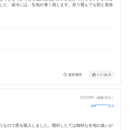
した。保冷には、生地が薄く感じます。折り畳んでも割と嵩張
違反報告
いいね
0
2025/9/6
（編集済み）
pot********
さん
うなので黒を購入しました。開封したては独特な生地の臭いが