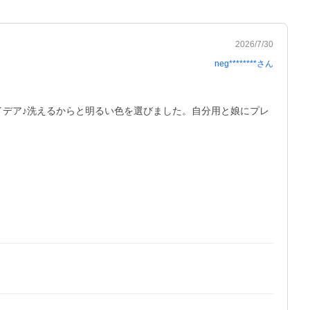
2026/7/30
neg********
さん
イデア♪洗えるからと明るい色を選びました。自分用と娘にプレ