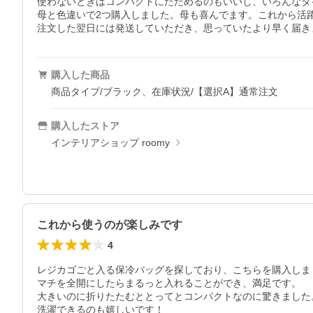
使わないときはコンパクトにたためるのもいいし、いろんなタ
母と色違いで2つ購入しました。母も喜んでます。これから活躍
注文した翌日には発送していただき、思っていたより早く届き
購入した商品
商品タイプ/ブラック、在庫状況/【選択A】通常注文
購入したストア
インテリアショップ roomy
これから使うのが楽しみです
4
レジカゴごと入る保冷バッグを探しており、こちらを購入しまし
マチを全開にしたらまるっと入れることができ、満足です。

大きいのに折りたたむととってとコンパクトなのに驚きました。
洗濯できるのも嬉しいです！
