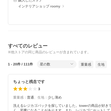
購入したストア
インテリアショップ roomy
すべてのレビュー
※他ストアの同じ商品のレビューが含まれています。
1
-
20
件 /
111
件
星の数
重量感
生地
ちょっと残念です
3
重量感
：
普通
、
生地
：
少し薄め
洗えるレジカゴバックを探していました。towerの商品が好
く、邪魔になることがあります。また、レジカゴにセットして