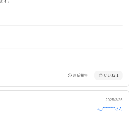
す。

違反報告
いいね
1
2025/3/25
a_i********
さん