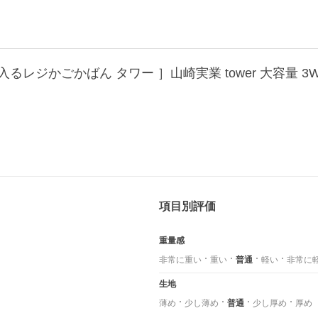
項目別評価
重量感
非常に重い
重い
普通
軽い
非常に
生地
薄め
少し薄め
普通
少し厚め
厚め