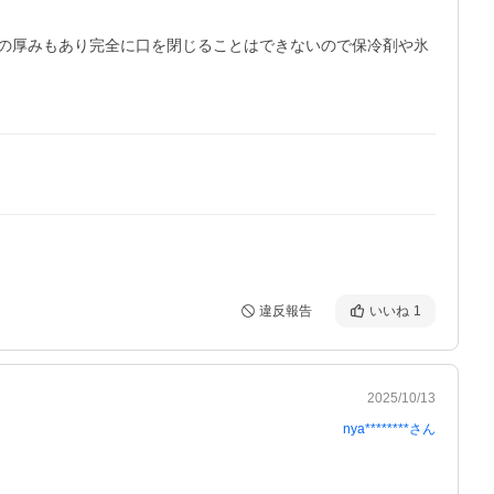
の厚みもあり完全に口を閉じることはできないので保冷剤や氷
違反報告
いいね
1
2025/10/13
nya********
さん