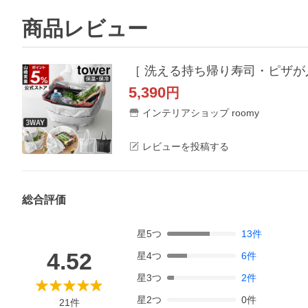
商品レビュー
5,390
円
インテリアショップ roomy
レビューを投稿する
総合評価
星
5
つ
13
件
4.52
星
4
つ
6
件
星
3
つ
2
件
星
2
つ
0
件
21
件