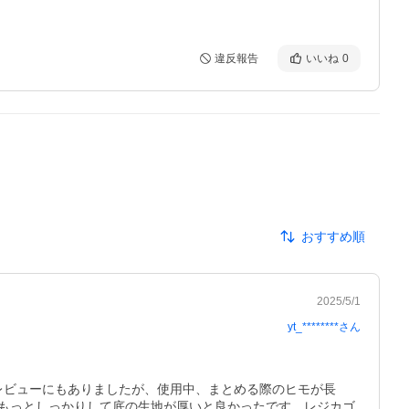
違反報告
いいね
0
おすすめ順
2025/5/1
yt_********
さん
のレビューにもありましたが、使用中、まとめる際のヒモが長
もっとしっかりして底の生地が厚いと良かったです。レジカゴ