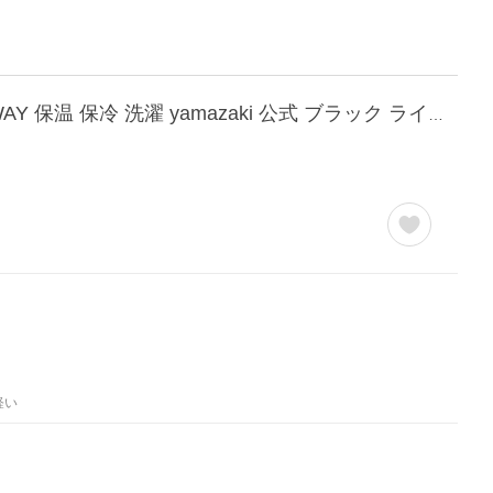
［ 洗える持ち帰り寿司・ピザが入るレジかごかばん タワー ］山崎実業 tower 大容量 3WAY 保温 保冷 洗濯 yamazaki 公式 ブラック ライトグレー 2125 2126
軽い