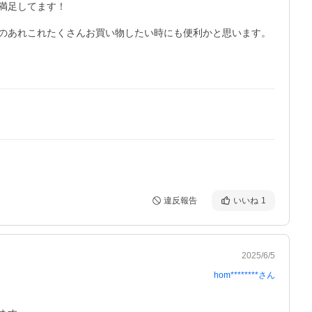
足してます！

のあれこれたくさんお買い物したい時にも便利かと思います。

違反報告
いいね
1
2025/6/5
hom********
さん