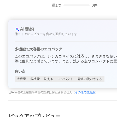
星
1
つ
0
件
AI要約
他ストアのレビューを含めて要約しています。
多機能で大容量のエコバッグ
このエコバッグは、レジカゴサイズに対応し、さまざまな使い
際に便利だと感じています。また、洗える点やコンパクトに畳
良い点
大容量
多機能
洗える
コンパクト
肩紐の使いやすさ
AI回答の正確性や商品の効果は保証されません（
その他の注意点
）
ピックアップレビュー