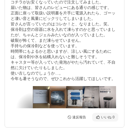
コチラがお安くなっていたので注文してみました。

届いた物は、皆さんのレビューにある通りの感じです。

正面に座って取扱い説明書を片手に電源入れたら、ゴーッ
と凄い音と風量にビックリしてしまいました。

皆さんが言っていたのはコレか！と、なりました。笑。

保冷剤は空の容器に水を入れて凍らすのかと思っていまし
たが、ちゃんとジェルみたいなのが入っていました。

破裂が怖くて、まだ凍らせていません。

手持ちの保冷剤などを使っています。

時間帯にもよるかと思いますが、涼しい風にするために
は、保冷剤や氷を結構入れないと難しそうです。

キャスター等が入っていた発泡がやたら汚れていて、不自
然に欠けていたりもしました。

使い古しなのでしょうか…。

今年も暑そうなので、ぜひこれから活躍してほしいです。
違反報告
いいね
0