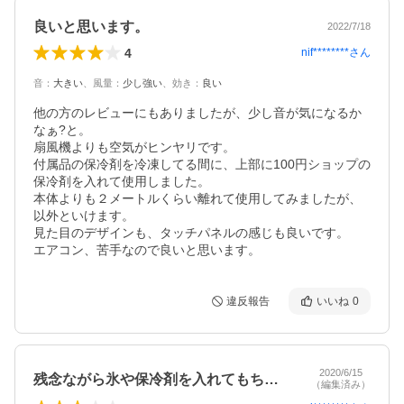
良いと思います。
2022/7/18
4
nif********
さん
音
：
大きい
、
風量
：
少し強い
、
効き
：
良い
他の方のレビューにもありましたが、少し音が気になるか
なぁ?と。

扇風機よりも空気がヒンヤリです。

付属品の保冷剤を冷凍してる間に、上部に100円ショップの
保冷剤を入れて使用しました。

本体よりも２メートルくらい離れて使用してみましたが、
以外といけます。

見た目のデザインも、タッチパネルの感じも良いです。

エアコン、苦手なので良いと思います。
違反報告
いいね
0
2020/6/15
残念ながら氷や保冷剤を入れてもちっとも…
（編集済み）