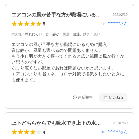
エアコンの風が苦手な方が職場にいるため…
2021/2/19
5
rin********
さん
耐久性
：
壊れにくい
、
音
：
静か
、
風量
：
普通
、
効き
：
良い
エアコンの風が苦手な方が職場にいるために購入。

音は静か、風量も選べるので問題ありません。

もう少し羽が大きく振ってくれると広い範囲に風が行くか
と思うのですが、

あまり広くない部屋であれば問題ないかと思います。

エアコンよりも省エネ、コロナ対策で換気をしたいときに
も使えます。
違反報告
いいね
2
上下どちらからでも吸水でき上下の水が循…
2024/7/30
4
kon********
さん