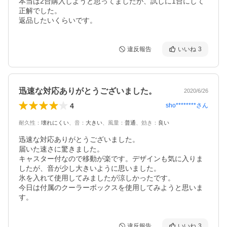
本当は2台購入しようと思ってましたが、試しに1台にして
正解でした。

返品したいくらいです。
違反報告
いいね
3
迅速な対応ありがとうございました。
2020/6/26
4
sho********
さん
耐久性
：
壊れにくい
、
音
：
大きい
、
風量
：
普通
、
効き
：
良い
迅速な対応ありがとうございました。

届いた速さに驚きました。

キャスター付なので移動が楽です。デザインも気に入りま
したが、音が少し大きいように思いました。

氷を入れて使用してみましたが涼しかったです。

今日は付属のクーラーボックスを使用してみようと思いま
す。
違反報告
いいね
3