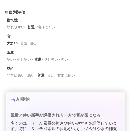
項目別評価
耐久性
壊れやすい
普通
壊れにくい
音
大きい
普通
静か
風量
弱い
少し弱い
普通
少し強い
強い
効き
非常に悪い
悪い
普通
良い
非常に良い
AI要約
風量と使い勝手が評価される一方で音が気になる
多くのユーザーが風量の強さや使いやすさを評価していま
す。特に、タッチパネルの反応が良く、保冷剤や水の補充