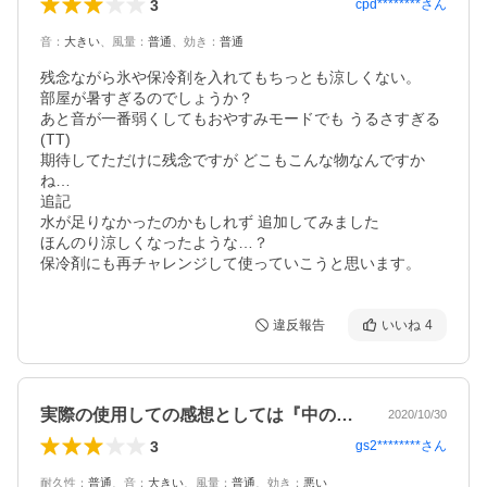
3
cpd********
さん
音
：
大きい
、
風量
：
普通
、
効き
：
普通
残念ながら氷や保冷剤を入れてもちっとも涼しくない。

部屋が暑すぎるのでしょうか？

あと音が一番弱くしてもおやすみモードでも うるさすぎる
(TT)

期待してただけに残念ですが どこもこんな物なんですか
ね…

追記

水が足りなかったのかもしれず 追加してみました

ほんのり涼しくなったような…？

保冷剤にも再チャレンジして使っていこうと思います。
違反報告
いいね
4
実際の使用しての感想としては『中の下』…
2020/10/30
3
gs2********
さん
耐久性
：
普通
、
音
：
大きい
、
風量
：
普通
、
効き
：
悪い