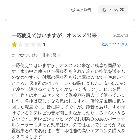
違反報告
いいね
20
一応使えてはいますが、オススメ出来ない…
2021/7/21
1
c20********
さん
音
：
大きい
、
効き
：
非常に悪い
一応使えてはいますが、オススメ出来ない残念な商品で
す。水の中に凍らせた保冷剤を入れて冷たい空気を送るも
のなのですが、付属の保冷剤を冷凍庫に入れて一晩おいた
ところ、保冷剤のパッケージが破裂しました。安っぽいの
で冷やし過ぎるとそうなるかなって感じです。止むを得
ず、近くのホームセンターで保冷剤を購入して使っていま
した。多少は涼しくなる気はしますが、所詮扇風機に気を
回した程度です。音に関してですが、静音とありますが付
けているとテレビの音が聞こえなかったりするぐらいうる
さいです。テレビショッピングでお馴染みのあのパーソナ
ルクーラーもきっと効果は薄いのではないでしょうか？設
置出来るのであれば、省エネ性能の高いエアコンの購入を
オススメします。