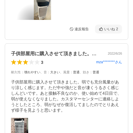
違反報告
いいね
2
子供部屋用に購入させて頂きました。弱で…
2022/6/26
3
mza********
さん
耐久性
：
壊れやすい
、
音
：
大きい
、
風量
：
普通
、
効き
：
普通
子供部屋用に購入させて頂きました。弱でも充分風量があ
り涼しく感じます。ただ中や強だと音が凄くうるさく感じ
しんどいです。あと接触不良なのか、使い始めて4日目で、
弱が使えなくなりました。カスタマーセンターに連絡しよ
うとしたところ、弱がなぜか復活してましたのでとりあえ
ず様子を見ようと思います。