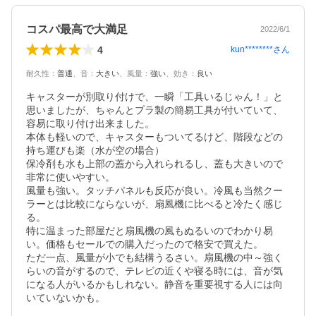
コスパ最高で大満足
2022/6/1
4
kun********
さん
耐久性
：
普通
、
音
：
大きい
、
風量
：
強い
、
効き
：
良い
キャスターが別取り付けで、一瞬「工具いるじゃん！」と
思いましたが、ちゃんとプラ製の簡易工具が付いていて、
容易に取り付け出来ました。

本体も軽いので、キャスターもついてるけど、階段などの
持ち運びも楽（水が空の場合）

保冷剤も水も上部の蓋から入れられるし、蓋も大きいので
非常に使いやすい。

風量も強い。タッチパネルも反応が良い。冷風も当然クー
ラーとは比較にならないが、扇風機に比べると冷たく感じ
る。

特に温まった部屋だと扇風機の風もぬるいのでわかり易
い。価格もセールでの購入だったので格安で買えた。

ただ一点、風量が小でも結構うるさい。扇風機の中～強く
らいの音がするので、テレビの近くや寝る時には、音が気
になる人がいるかもしれない。静音を重要視する人には向