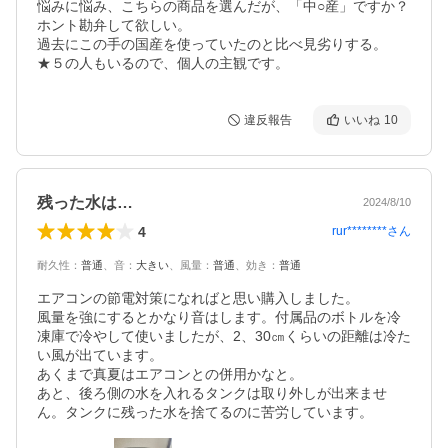
悩みに悩み、こちらの商品を選んだが、「中○産」ですか？
ホント勘弁して欲しい。

過去にこの手の国産を使っていたのと比べ見劣りする。

★５の人もいるので、個人の主観です。
違反報告
いいね
10
残った水は…
2024/8/10
4
rur********
さん
耐久性
：
普通
、
音
：
大きい
、
風量
：
普通
、
効き
：
普通
エアコンの節電対策になればと思い購入しました。

風量を強にするとかなり音はします。付属品のボトルを冷
凍庫で冷やして使いましたが、2、30㎝くらいの距離は冷た
い風が出ています。

あくまで真夏はエアコンとの併用かなと。

あと、後ろ側の水を入れるタンクは取り外しが出来ませ
ん。タンクに残った水を捨てるのに苦労しています。