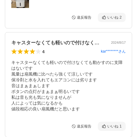
違反報告
いいね
2
キャスターなくても軽いので付けなくても…
2024/8/17
4
kar********
さん
キャスターなくても軽いので付けなくても動かすのに支障
はないです

風量は扇風機に比べたら強くて涼しいです

保冷剤と水を入れてもエアコンには劣ります

音はまぁまぁします

ボタンの点灯がまぁまぁ明るいです

私は音も光も気になりませんが

人によっては気になるかも

値段相応の良い扇風機だと思います
違反報告
いいね
1