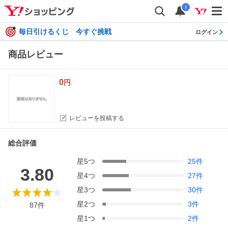
i
毎日引けるくじ 今すぐ挑戦
ログイン
商品レビュー
0
円
レビューを投稿する
総合評価
星
5
つ
25
件
3.80
星
4
つ
27
件
星
3
つ
30
件
星
2
つ
3
件
87
件
星
1
つ
2
件