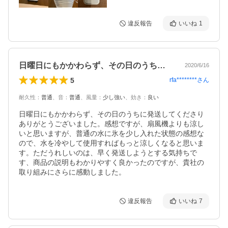
違反報告
いいね
1
日曜日にもかかわらず、その日のうちに発…
2020/6/16
5
rfa********
さん
耐久性
：
普通
、
音
：
普通
、
風量
：
少し強い
、
効き
：
良い
日曜日にもかかわらず、その日のうちに発送してくださり
ありがとうございました。感想ですが、扇風機よりも涼し
いと思いますが、普通の水に氷を少し入れた状態の感想な
ので、水を冷やして使用すればもっと涼しくなると思いま
す。ただうれしいのは、早く発送しようとする気持ちで
す、商品の説明もわかりやすく良かったのですが、貴社の
取り組みにさらに感動しました。
違反報告
いいね
7