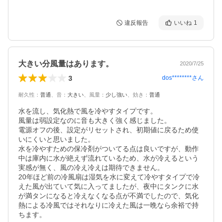
違反報告
いいね
1
大きい分風量はあります。
2020/7/25
3
dos********
さん
耐久性
：
普通
、
音
：
大きい
、
風量
：
少し強い
、
効き
：
普通
水を流し、気化熱で風を冷やすタイプです。

風量は弱設定なのに音も大きく強く感じました。

電源オフの後、設定がリセットされ、初期値に戻るため使
いにくいと思いました。

水を冷やすための保冷剤がついてる点は良いですが、動作
中は庫内に水が絶えず流れているため、水が冷えるという
実感が無く、風の冷え冷えは期待できません。

20年ほど前の冷風扇は湿気を水に変えて冷やすタイプで冷
えた風が出ていて気に入ってましたが、夜中にタンクに水
が満タンになると冷えなくなる点が不満でしたので、気化
熱による冷風ではそれなりに冷えた風は一晩なら余裕で持
ちます。