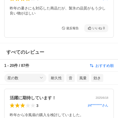
昨年の暑さにも対応した商品だが、製氷の品質がもう少し
良い物がほしい
違反報告
いいね
0
すべてのレビュー
1
-
20
件 /
87
件
おすすめ順
星の数
耐久性
音
風量
効き
活躍に期待しています！
2025/6/18
3
jnt********
さん
昨年から冷風扇の購入を検討していました。
