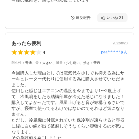
今後の飛躍を、陰ながら応援しています
違反報告
いいね
21
あったら便利
2022/8/20
4
pea********
さん
耐久性
：
普通
、
音
：
大きい
、
風量
：
少し弱い
、
効き
：
普通
今回購入した理由としては電気代を少しでも抑える為にサ
ーキュレーター代わりに使用する為に購入させていただき
ました。

使用した感じはエアコンの温度を今までより1〜2度上げ
て、冷風扇をしたら結構部屋が冷えた感じになりました！
購入してよかったです。風量上げると音が結構うるさいで
すが、寝室で使ってるわけではないのでそれほど気になり
ません。

ただし、冷風機に付属されていた保冷剤が凍らせると容器
に縦に白い線が出て破裂しそうなくらい膨張するのが気に
なります。

その為評価を4にしました。