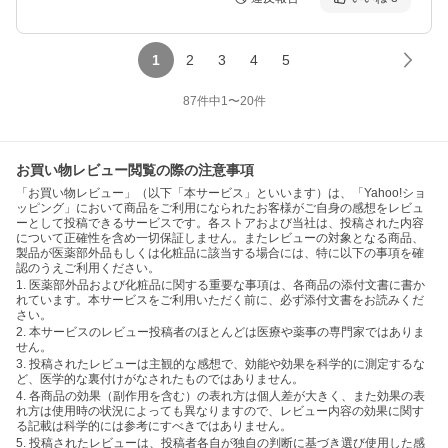
1
2
3
4
5
87
件中
1
〜
20
件
お買い物レビュー閲覧の際の注意事項
「お買い物レビュー」（以下「本サービス」といいます）は、「Yahoo!ショ
ッピング」において商品をご利用になられたお客様がご自身の感想をレビュ
ーとして投稿できるサービスです。各ストアおよび当社は、投稿された内容
について正確性を含め一切保証しません。またレビューの対象となる商品、
製品が医薬部外品もしくは化粧品に該当する場合には、特に以下の事項を確
認のうえご利用ください。
1. 医薬部外品および化粧品に関する重要な事項は、各商品の添付文書に書か
れています。本サービスをご利用いただく前に、必ず添付文書をお読みくだ
さい。
2. 本サービスのレビュー投稿者のほとんどは医療や薬事の専門家ではありま
せん。
3. 投稿されたレビューは主観的な感想で、効能や効果を科学的に測定するな
ど、医学的な裏付けがなされたものではありません。
4. 各商品の効果（副作用を含む）の表れ方は個人差が大きく、また効果の表
れ方は使用時の状況によっても異なりますので、レビュー内容の効果に関す
る記載は科学的には参考にすべきではありません。
5. 投稿されたレビューは、投稿者各自が独自の判断に基づき選び使用した感