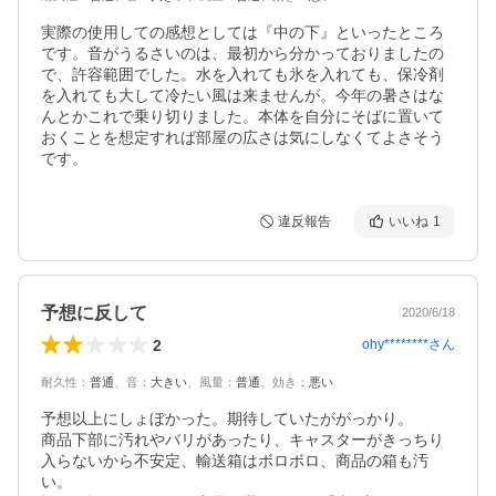
実際の使用しての感想としては『中の下』といったところ
です。音がうるさいのは、最初から分かっておりましたの
で、許容範囲でした。水を入れても氷を入れても、保冷剤
を入れても大して冷たい風は来ませんが。今年の暑さはな
んとかこれで乗り切りました。本体を自分にそばに置いて
おくことを想定すれば部屋の広さは気にしなくてよさそう
です。
違反報告
いいね
1
予想に反して
2020/6/18
2
ohy********
さん
耐久性
：
普通
、
音
：
大きい
、
風量
：
普通
、
効き
：
悪い
予想以上にしょぼかった。期待していたががっかり。

商品下部に汚れやバリがあったり、キャスターがきっちり
入らないから不安定、輸送箱はボロボロ、商品の箱も汚
い。
