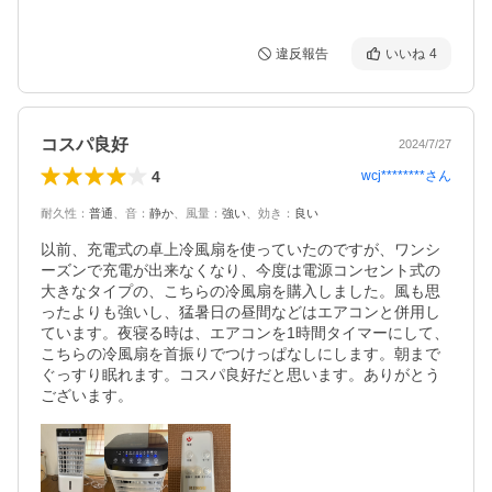
違反報告
いいね
4
コスパ良好
2024/7/27
4
wcj********
さん
耐久性
：
普通
、
音
：
静か
、
風量
：
強い
、
効き
：
良い
以前、充電式の卓上冷風扇を使っていたのですが、ワンシ
ーズンで充電が出来なくなり、今度は電源コンセント式の
大きなタイプの、こちらの冷風扇を購入しました。風も思
ったよりも強いし、猛暑日の昼間などはエアコンと併用し
ています。夜寝る時は、エアコンを1時間タイマーにして、
こちらの冷風扇を首振りでつけっぱなしにします。朝まで
ぐっすり眠れます。コスパ良好だと思います。ありがとう
ございます。