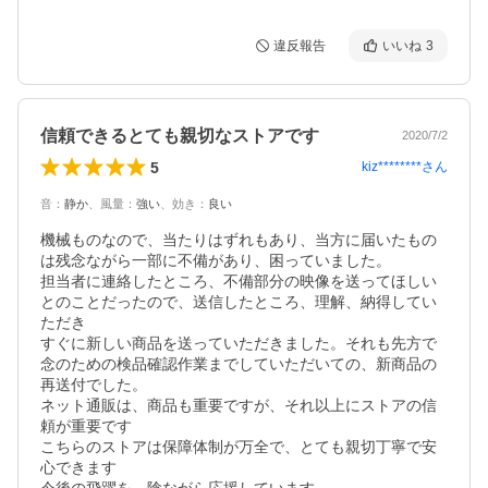
違反報告
いいね
3
信頼できるとても親切なストアです
2020/7/2
5
kiz********
さん
音
：
静か
、
風量
：
強い
、
効き
：
良い
機械ものなので、当たりはずれもあり、当方に届いたもの
は残念ながら一部に不備があり、困っていました。

担当者に連絡したところ、不備部分の映像を送ってほしい
とのことだったので、送信したところ、理解、納得してい
ただき

すぐに新しい商品を送っていただきました。それも先方で
念のための検品確認作業までしていただいての、新商品の
再送付でした。

ネット通販は、商品も重要ですが、それ以上にストアの信
頼が重要です

こちらのストアは保障体制が万全で、とても親切丁寧で安
心できます
