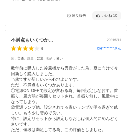
違反報告
いいね
10
不満点もいくつか…
2024/5/14
4
ble********
さん
音
：
普通
、
風量
：
普通
、
効き
：
良い
数年前に購入した冷風機から異音がした為、夏に向けて今
回新しく購入しました。

当然ですが新しいから心地よいです。

ただ、不満点もいくつかあります。

①電源ON-OFFで設定が変わる為、毎回設定しなおす。首
振り、風力弱が毎回リセットされ、首振り無し、風量中に
なってしまう。

②電源ランプ他、設定されてる青いランプが明る過ぎて眩
しい。もう少し暗めで良い。

特に、設定リセットから設定しなおしは個人的にめんどく
さいです。

ただ、値段は満足してる為、この評価としました。