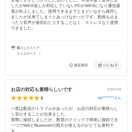
安価ですがしっかりしたものでした。半信半疑で使用しま
したがWiFi5迄しか対応していないPCがWiFi6になり通信速
度が向上しました。使用できるまでとまどいながら操作し
ましたが出来てしまうとあっけなかったです。動画も止ま
ったり音声が途切れたりすることなく、ストレスなく使用
できました。
購入したストア
ライズマーク
違反報告
いいね
0
お店の対応も素晴らしいです
2026/7/18
5
vip********
さん
一度は配送のトラブルがあったが、お店の対応が素晴らし
く安心することが出来ました。

実際に接続しましたが、数度のクリックで簡単に接続でき
一つでWifiとBluetoothの両方が使えるのがとても便利で
す。
