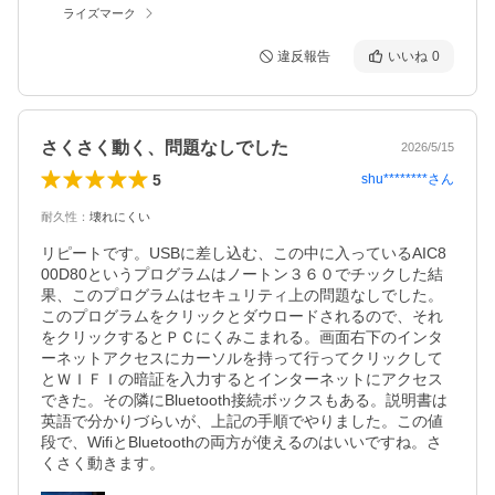
ライズマーク
違反報告
いいね
0
さくさく動く、問題なしでした
2026/5/15
5
shu********
さん
耐久性
：
壊れにくい
リピートです。USBに差し込む、この中に入っているAIC8
00D80というプログラムはノートン３６０でチックした結
果、このプログラムはセキュリティ上の問題なしでした。
このプログラムをクリックとダウロードされるので、それ
をクリックするとＰＣにくみこまれる。画面右下のインタ
ーネットアクセスにカーソルを持って行ってクリックして
とＷＩＦＩの暗証を入力するとインターネットにアクセス
できた。その隣にBluetooth接続ボックスもある。説明書は
英語で分かりづらいが、上記の手順でやりました。この値
段で、WifiとBluetoothの両方が使えるのはいいですね。さ
くさく動きます。