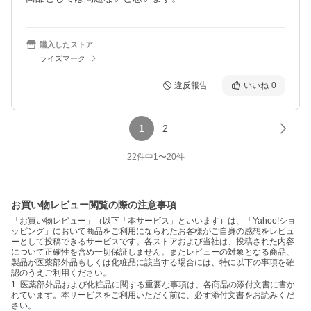
購入したストア
ライズマーク
違反報告
いいね
0
1
2
22
件中
1
〜
20
件
お買い物レビュー閲覧の際の注意事項
「お買い物レビュー」（以下「本サービス」といいます）は、「Yahoo!ショ
ッピング」において商品をご利用になられたお客様がご自身の感想をレビュ
ーとして投稿できるサービスです。各ストアおよび当社は、投稿された内容
について正確性を含め一切保証しません。またレビューの対象となる商品、
製品が医薬部外品もしくは化粧品に該当する場合には、特に以下の事項を確
認のうえご利用ください。
1. 医薬部外品および化粧品に関する重要な事項は、各商品の添付文書に書か
れています。本サービスをご利用いただく前に、必ず添付文書をお読みくだ
さい。