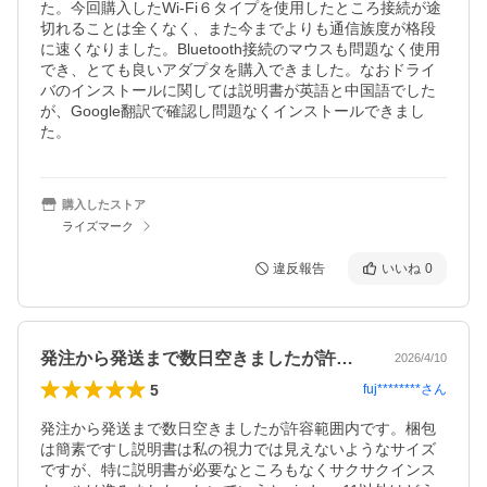
た。今回購入したWi-Fi６タイプを使用したところ接続が途
切れることは全くなく、また今までよりも通信族度が格段
に速くなりました。Bluetooth接続のマウスも問題なく使用
でき、とても良いアダプタを購入できました。なおドライ
バのインストールに関しては説明書が英語と中国語でした
が、Google翻訳で確認し問題なくインストールできまし
た。
購入したストア
ライズマーク
違反報告
いいね
0
発注から発送まで数日空きましたが許容範…
2026/4/10
5
fuj********
さん
発注から発送まで数日空きましたが許容範囲内です。梱包
は簡素ですし説明書は私の視力では見えないようなサイズ
ですが、特に説明書が必要なところもなくサクサクインス