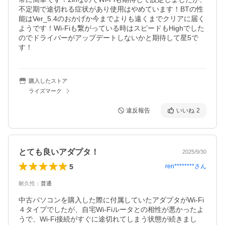
不定期で途切れる症状があり使用はやめています！BTの性
能はVer_5.4のおかげか今までよりも遠くまでクリアに届く
ようです！Wi-Fiも繋がっている時はスピードもHighでした
のでドライバーがアップデートしないかと期待して星5で
す！
購入したストア
ライズマーク
違反報告
いいね
2
とても良いアダプタ！
2025/9/30
5
ren********
さん
耐久性
：
普通
中古パソコンを購入した際に付属していたアダプタがWi-Fi
４タイプでしたが、自宅Wi-Fiルータとの相性が悪かったよ
うで、Wi-Fi接続がすぐに途切れてしまう状態が続きまし