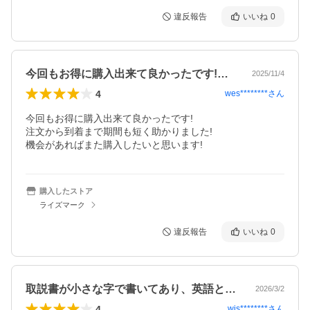
違反報告
いいね
0
今回もお得に購入出来て良かったです!注…
2025/11/4
4
wes********
さん
今回もお得に購入出来て良かったです!

注文から到着まで期間も短く助かりました!

機会があればまた購入したいと思います!
購入したストア
ライズマーク
違反報告
いいね
0
取説書が小さな字で書いてあり、英語と中…
2026/3/2
4
wis********
さん