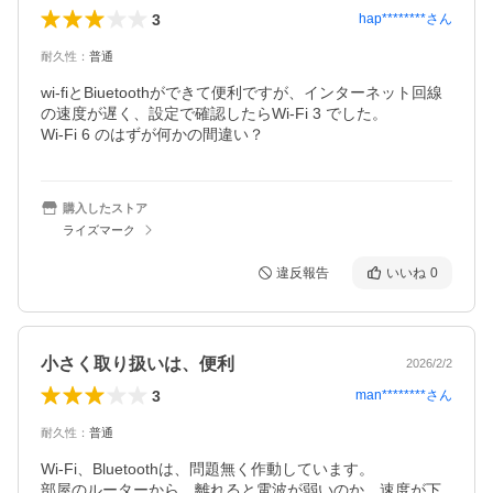
3
hap********
さん
耐久性
：
普通
wi-fiとBiuetoothができて便利ですが、インターネット回線
の速度が遅く、設定で確認したらWi-Fi 3 でした。

Wi-Fi 6 のはずが何かの間違い？
購入したストア
ライズマーク
違反報告
いいね
0
小さく取り扱いは、便利
2026/2/2
3
man********
さん
耐久性
：
普通
Wi-Fi、Bluetoothは、問題無く作動しています。

部屋のルーターから、離れると電波が弱いのか、速度が下