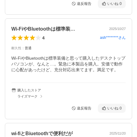
違反報告
いいね
0
Wi-FiやBluetoothは標準装…
2025/10/27
4
ash********
さん
耐久性
：
普通
Wi-FiやBluetoothは標準装備と思って購入したデスクトップ
パソコンが、なんと…。緊急に本製品を購入。安価で動作
に心配があったけど、充分対応出来てます。満足です。
購入したストア
ライズマーク
違反報告
いいね
0
wi-fiとBiuetoothで便利だが
2025/11/20