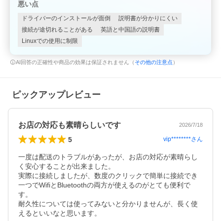
悪い点
ドライバーのインストールが面倒
説明書が分かりにくい
接続が途切れることがある
英語と中国語の説明書
Linuxでの使用に制限
AI回答の正確性や商品の効果は保証されません（
その他の注意点
）
ピックアップレビュー
お店の対応も素晴らしいです
2026/7/18
5
vip********
さん
一度は配送のトラブルがあったが、お店の対応が素晴らし
く安心することが出来ました。

実際に接続しましたが、数度のクリックで簡単に接続でき
一つでWifiとBluetoothの両方が使えるのがとても便利で
す。

耐久性については使ってみないと分かりませんが、長く使
えるといいなと思います。