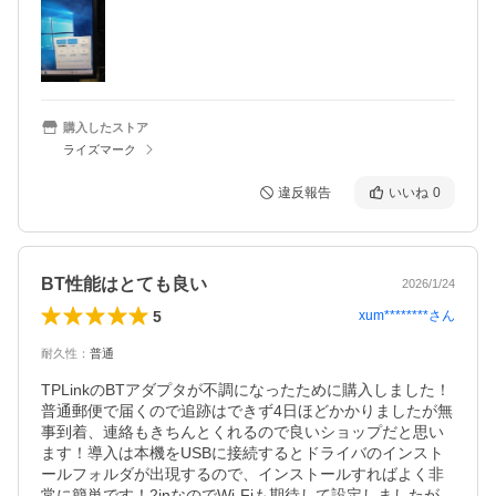
購入したストア
ライズマーク
違反報告
いいね
0
BT性能はとても良い
2026/1/24
5
xum********
さん
耐久性
：
普通
TPLinkのBTアダプタが不調になったために購入しました！
普通郵便で届くので追跡はできず4日ほどかかりましたが無
事到着、連絡もきちんとくれるので良いショップだと思い
ます！導入は本機をUSBに接続するとドライバのインスト
ールフォルダが出現するので、インストールすればよく非
常に簡単です！2inなのでWi-Fiも期待して設定しましたが、