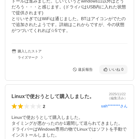
トールは進みました。しいていうとwindows11以外はどう
だろう・・・と感じます。(ドライバはUSB内に入れた状態
で提供されます)

とりいそぎではWiFiは通じました。BTはアイコンがでたの
で追加されたようです。詳細はこれからですが、今の状態
がつづいてくれれば☆5です。
購入したストア
ライズマーク
違反報告
いいね
0
2025/11/22
Linuxで使おうとして購入しました。
（編集済み）
2
uah********
さん
Linuxで使おうとして購入しました。

タイミングが悪かったのか1週間して送られてきました。

ドライバーはWindows専用の物でLinuxではソフトを手動で
インストールしました。
