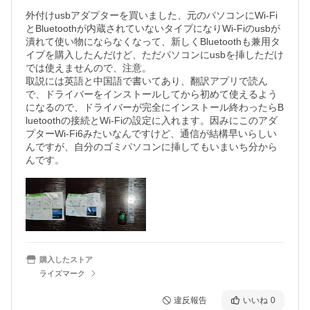
外付けusbアダプターを買いました、元のパソコンにWi-Fi
とBluetoothが内蔵されていないタイプになりWi-Fiのusbが
潰れて使い物にならなくなって、新しくBluetoothも兼用タ
イプを購入したんだけど、ただパソコンにusbを挿しただけ
では使えませんので、注意。

取説には英語と中国語で書いてあり、翻訳アプリで読ん
で、ドライバーをインストールしてから初めて使えるよう
になるので、ドライバーが完全にインストール終わったらB
luetoothの接続とWi-Fiの設定に入れます。因みにこのアダ
プターWi-Fi6みたいなんですけど、通信が結構早いらしい
んですが、自分のゴミパソコンに挿してもいまいち分から
んです。
購入したストア
ライズマーク
違反報告
いいね
0