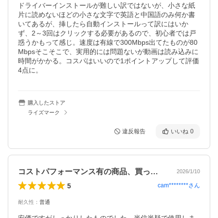
ドライバーインストールが難しい訳ではないが、小さな紙
片に読めないほどの小さな文字で英語と中国語のみ何か書
いてあるが、挿したら自動インストールって訳にはいか
ず、2～3回はクリックする必要があるので、初心者では戸
惑うかもって感じ。速度は有線で300Mbps出てたものが80
Mbpsそこそこで、実用的には問題ないが動画は読み込みに
時間がかかる。コスパはいいので1ポイントアップして評価
4点に。
購入したストア
ライズマーク
違反報告
いいね
0
コストパフォーマンス有の商品、買って損無
2026/1/10
5
cam********
さん
耐久性
：
普通