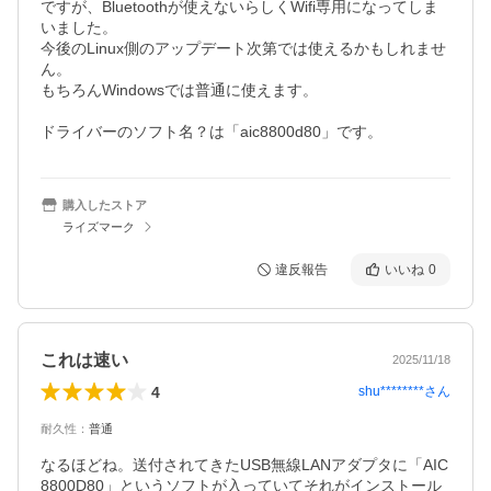
ですが、Bluetoothが使えないらしくWifi専用になってしま
いました。

今後のLinux側のアップデート次第では使えるかもしれませ
ん。

もちろんWindowsでは普通に使えます。

ドライバーのソフト名？は「aic8800d80」です。
購入したストア
ライズマーク
違反報告
いいね
0
これは速い
2025/11/18
4
shu********
さん
耐久性
：
普通
なるほどね。送付されてきたUSB無線LANアダプタに「AIC
8800D80」というソフトが入っていてそれがインストール