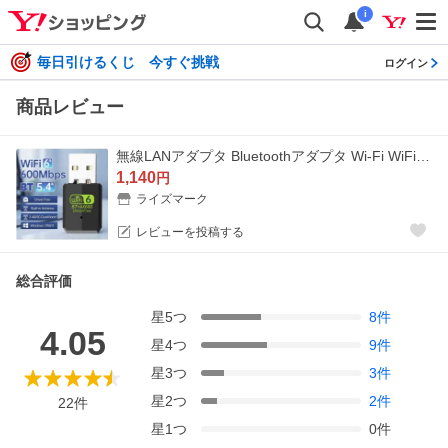
i
毎日引けるくじ 今すぐ挑戦
ログイン
商品レビュー
無線LANアダプタ Bluetoothアダプタ Wi-Fi WiFi6 600Mbps 2.4GHz/5GHz BT5.4 USB接続 小型 Win10/Win11対応 送料無料 ＜新品＞ [93270]
1,140
円
ライズマーク
レビューを投稿する
総合評価
星
5
つ
8
件
4.05
星
4
つ
9
件
星
3
つ
3
件
星
2
つ
2
件
22
件
星
1
つ
0
件