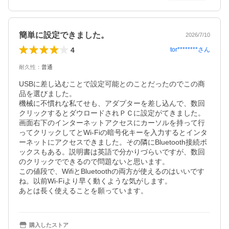
簡単に設定できました。
2026/7/10
4
tor********
さん
耐久性
：
普通
USBに差し込むことで設定可能とのことだったのでこの商
品を選びました。

機械に不慣れな私てせも、アダプターを差し込んで、数回
クリックするとダウロードされＰＣに設定がてきました。

画面右下のインターネットアクセスにカーソルを持って行
ってクリックしてとWi-Fiの暗号化キーを入力するとインタ
ーネットにアクセスできました。その隣にBluetooth接続ボ
ックスもある。説明書は英語で分かりづらいですが、数回
のクリックでできるので問題ないと思います。

この値段で、WifiとBluetoothの両方が使えるのはいいです
ね。以前Wi-Fiより早く動くような気がします。

あとは長く使えることを願っています。
購入したストア