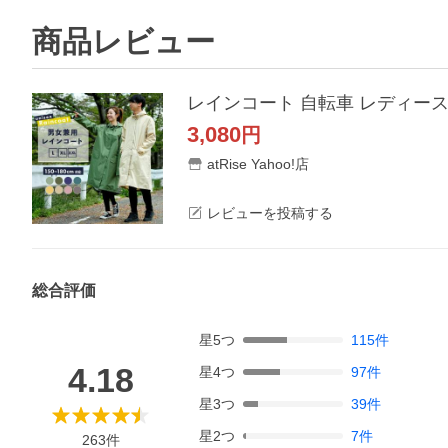
商品レビュー
3,080
円
atRise Yahoo!店
レビューを投稿する
総合評価
星
5
つ
115
件
4.18
星
4
つ
97
件
星
3
つ
39
件
星
2
つ
7
件
263
件