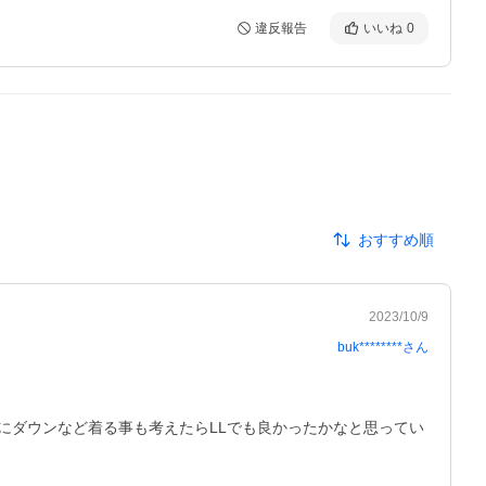
違反報告
いいね
0
おすすめ順
2023/10/9
buk********
さん
にダウンなど着る事も考えたらLLでも良かったかなと思ってい