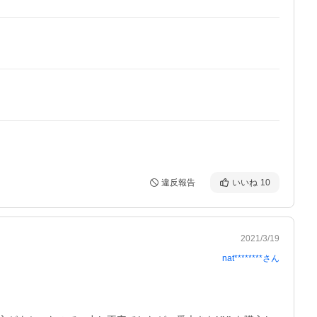
違反報告
いいね
10
2021/3/19
nat********
さん