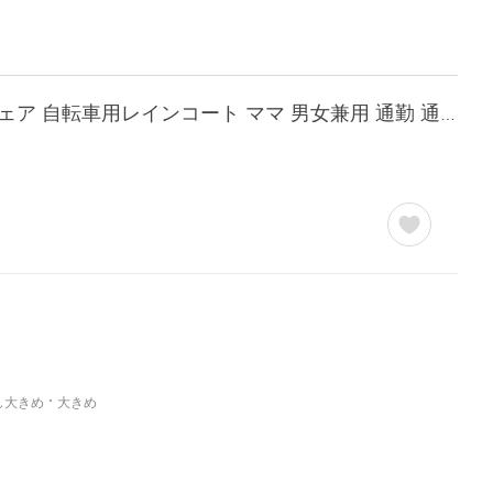
レインコート 自転車 レディース メンズ カッパ レインポンチョ ポンチョ 雨具 レインウェア 自転車用レインコート ママ 男女兼用 通勤 通学 雨合羽
し大きめ
大きめ