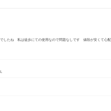
めでしたね　私は徒歩にての使用なので問題なしです　値段が安くて心
L