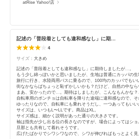
atRise Yahoo!店
記述の「普段着としても違和感なし」に期…
4
サイズ
：
大きめ
記述の「普段着としても違和感なし」に期待しましたが…。

もう少し綿っぽいかと思いましたが、生地は普通にカッパの生地
旅行に行き、水陸両用バスに乗るので、100均のカッパでも
街なかならばちょっと恥ずかしいかも？だけど、自然の中なら
まあ、安かったので…。期待はしましたが、こんなもんかな？と
自転車用のポンチョは自転車を降りた途端に違和感なので、それ
ゆったりなので、自転車にも乗れそうだし、一つあってもいい
サイズは、いつもL〜LLです。商品はXL。

サイズ感は、細かく説明があった通りの大きさです。

袖は指先が少し出る位の長さなのですが、場合によってはショ
旦那とも共有して着れそうです。

広げたばかりでシワシワなので、シワが伸びればもっとよく見