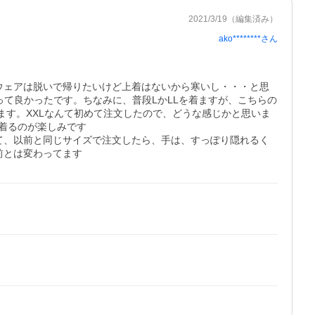
2021/3/19
（編集済み）
ako********
さん
ウェアは脱いで帰りたいけど上着はないから寒いし・・・と思
て良かったです。ちなみに、普段LかLLを着ますが、こちらの
ます。XXLなんて初めて注文したので、どうな感じかと思いま
るのが楽しみです

て、以前と同じサイズで注文したら、手は、すっぽり隠れるく
前とは変わってます