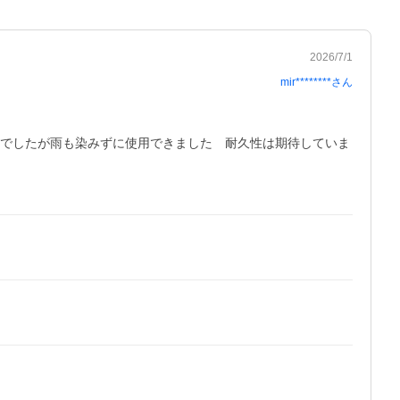
2026/7/1
mir********
さん
配でしたが雨も染みずに使用できました　耐久性は期待していま