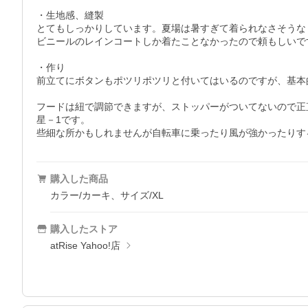
・生地感、縫製

とてもしっかりしています。夏場は暑すぎて着られなさそうな
ビニールのレインコートしか着たことなかったので頼もしいで
・作り

前立てにボタンもポツリポツリと付いてはいるのですが、基本
フードは紐で調節できますが、ストッパーがついてないので正
星－1です。

些細な所かもしれませんが自転車に乗ったり風が強かったりす
購入した商品
カラー/カーキ、サイズ/XL
購入したストア
atRise Yahoo!店