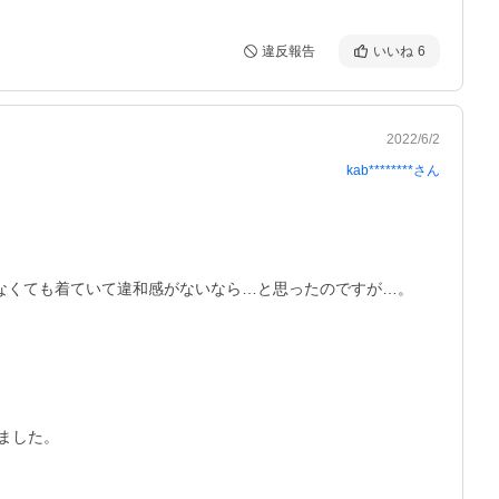
違反報告
いいね
6
2022/6/2
kab********
さん
なくても着ていて違和感がないなら…と思ったのですが…。

した。
