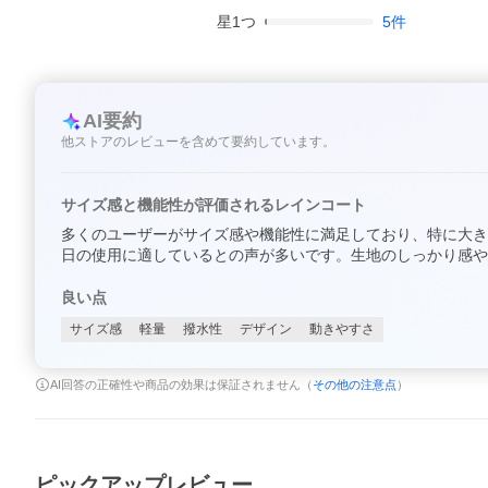
星
1
つ
5
件
AI要約
他ストアのレビューを含めて要約しています。
サイズ感と機能性が評価されるレインコート
多くのユーザーがサイズ感や機能性に満足しており、特に大き
日の使用に適しているとの声が多いです。生地のしっかり感や
良い点
サイズ感
軽量
撥水性
デザイン
動きやすさ
AI回答の正確性や商品の効果は保証されません（
その他の注意点
）
ピックアップレビュー