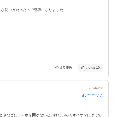
な使い方だったので勉強になりました。

違反報告
いいね
10
2024/9/30
dlq********
さん
ときなどにスマホを開かないといけないのでオバサンにはその