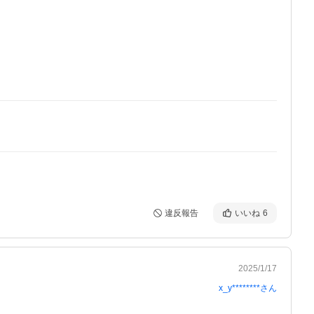
違反報告
いいね
6
2025/1/17
x_y********
さん

