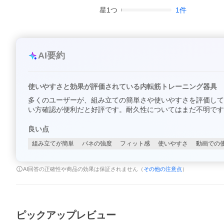
星
1
つ
1
件
AI要約
使いやすさと効果が評価されている内転筋トレーニング器具
多くのユーザーが、組み立ての簡単さや使いやすさを評価して
い方確認が便利だと好評です。耐久性についてはまだ不明です
良い点
組み立てが簡単
バネの強度
フィット感
使いやすさ
動画での
AI回答の正確性や商品の効果は保証されません（
その他の注意点
）
ピックアップレビュー