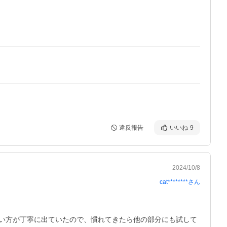
違反報告
いいね
9
2024/10/8
cat********
さん
い方が丁寧に出ていたので、慣れてきたら他の部分にも試して