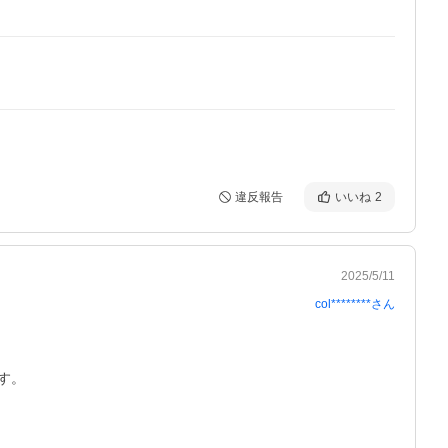
違反報告
いいね
2
2025/5/11
col********
さん
。
