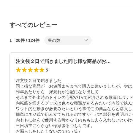
すべてのレビュー
1
-
20
件 /
124
件
星の数
注文後２日で届きました同じ様な商品がお…
5
注文後２日で届きました

同じ様な商品が　お値段まちまちで購入に迷いましたが、やは
昨年あたりから　尿漏れが心配になり出して

それまで外出時のトイレの心配やTVで紹介される尿漏れパッ
内転筋を鍛えるグッズは色々な種類があるみたいで内股で挟ん
ワット的な動きが必要みたいという事でこの商品ならと購入しま
簡単にネジ式で組み立てられるのですが　バネ部分を透明のテ
内ももに挟んで使用する時かなり内ももに力を入れないといけ
三日坊主にならない様頑張るつもりです。

お漏らしをしたくないのでね（笑）