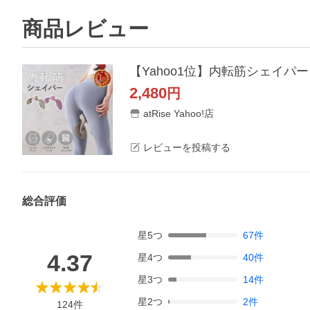
商品レビュー
【Yahoo1位】内転筋シェイパ
2,480
円
atRise Yahoo!店
レビューを投稿する
総合評価
星
5
つ
67
件
4.37
星
4
つ
40
件
星
3
つ
14
件
星
2
つ
2
件
124
件