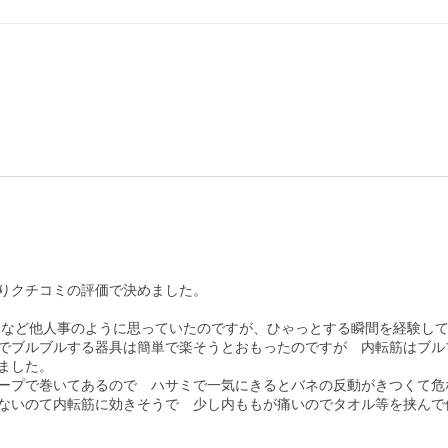
りクチコミの評価で決めました。

ドなど他人事のように思っていたのですが、ひゃっとする瞬間を経験して
でブルブルする器具は簡単で楽そうとおもったのですが　内転筋はブル
した。

ープで巻いてあるので　ハサミで一気にきるとバネの反動がきつくて危な
ないのて内転筋に効きそうで　少し内ももが痛いのでタオル等を挟んで使