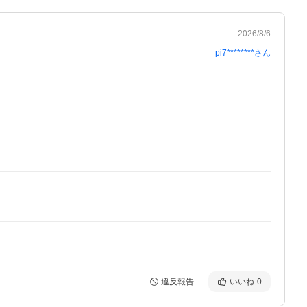
2026/8/6
pi7********
さん
違反報告
いいね
0