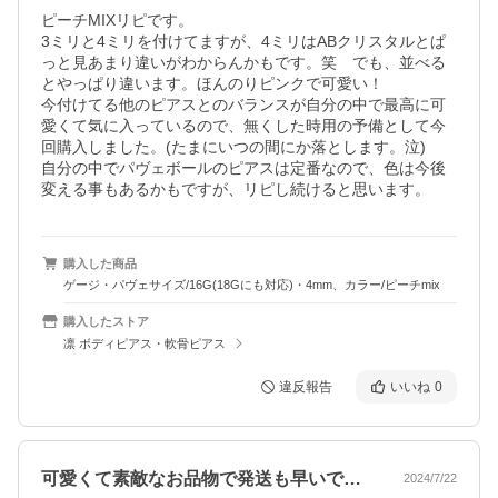
ピーチMIXリピです。

3ミリと4ミリを付けてますが、4ミリはABクリスタルとぱ
っと見あまり違いがわからんかもです。笑　でも、並べる
とやっぱり違います。ほんのりピンクで可愛い！

今付けてる他のピアスとのバランスが自分の中で最高に可
愛くて気に入っているので、無くした時用の予備として今
回購入しました。(たまにいつの間にか落とします。泣)  

自分の中でパヴェボールのピアスは定番なので、色は今後
変える事もあるかもですが、リピし続けると思います。
購入した商品
ゲージ・パヴェサイズ/16G(18Gにも対応)・4mm、カラー/ピーチmix
購入したストア
凛 ボディピアス・軟骨ピアス
違反報告
いいね
0
可愛くて素敵なお品物で発送も早いです！
2024/7/22