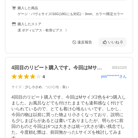
購入した商品
ゲージ・パヴェサイズ/16G(18Gにも対応)・3mm、カラー/限定カラー
購入したストア
凛 ボディピアス・軟骨ピアス
違反報告
いいね
0
4回目のリピート購入です。今回はMサイ…
2021/12/3
4
yos********
さん
サイズ
：
少し小さめ
、
つけ心地
：
良い
4回目のリピート購入です。今回はMサイズ2色を4つ購入し
ました。お風呂などでも付けたままでも違和感なく付けて
いられているので、とても着け心地もいいです。しかし、
今回の物は以前に買った物より小さくなっており、説明に
も少しまばらがあるとは書いてありましたが、明らかに前
回のものと今回は(4つは大きさは統一)大さが違い残念でし
た。今度頼む際は、前回無かったLサイズを検討してみま