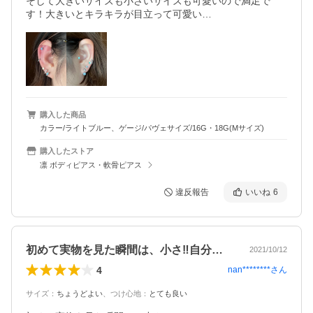
そして大きいサイズも小さいサイズも可愛いので満足で
す！大きいとキラキラが目立って可愛い…
購入した商品
カラー/ライトブルー、ゲージ/パヴェサイズ/16G・18G(Mサイズ)
購入したストア
凛 ボディピアス・軟骨ピアス
違反報告
いいね
6
初めて実物を見た瞬間は、小さ‼️自分で…
2021/10/12
4
nan********
さん
サイズ
：
ちょうどよい
、
つけ心地
：
とても良い