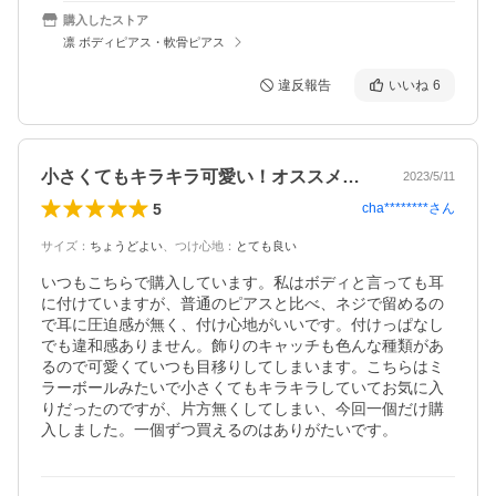
購入したストア
凛 ボディピアス・軟骨ピアス
違反報告
いいね
6
小さくてもキラキラ可愛い！オススメです！
2023/5/11
5
cha********
さん
サイズ
：
ちょうどよい
、
つけ心地
：
とても良い
いつもこちらで購入しています。私はボディと言っても耳
に付けていますが、普通のピアスと比べ、ネジで留めるの
で耳に圧迫感が無く、付け心地がいいです。付けっぱなし
でも違和感ありません。飾りのキャッチも色んな種類があ
るので可愛くていつも目移りしてしまいます。こちらはミ
ラーボールみたいで小さくてもキラキラしていてお気に入
りだったのですが、片方無くしてしまい、今回一個だけ購
入しました。一個ずつ買えるのはありがたいです。