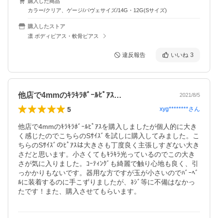
購入した商品
カラー/クリア、ゲージ/パヴェサイズ/14G・12G(Sサイズ)
購入したストア
凛 ボディピアス・軟骨ピアス
違反報告
いいね
3
他店で4mmのｷﾗｷﾗﾎﾞｰﾙﾋﾟｱｽ…
2021/8/5
5
xyg********
さん
他店で4mmのｷﾗｷﾗﾎﾞｰﾙﾋﾟｱｽを購入しましたが個人的に大き
く感じたのでこちらのSｻｲｽﾞを試しに購入してみました。こ
ちらのSｻｲｽﾞのﾋﾟｱｽは大きさも丁度良く主張しすぎない大き
さだと思います。小さくてもｷﾗｷﾗ光っているのでこの大き
さが気に入りました。ｺｰﾃｨﾝｸﾞも綺麗で触り心地も良く、引
っかかりもないです。器用な方ですが玉が小さいのでﾊﾞｰﾍﾞ
ﾙに装着するのに手こずりましたが、ﾈｼﾞ等に不備はなかっ
たです！また、購入させてもらいます。