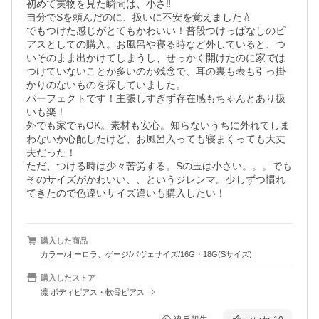
初めて実物を見た瞬間は、小さ‼️

自分でSを頼んだのに、扱いに不安を覚えました💧

でもつけた感じがとてもかわいい！普段つけっぱなしのピ
アスとしての購入。お風呂や寝る時など外していると、つ
いそのまま出かけてしまうし、せっかく開けたのに家では
つけていないことが多いのが残念で、耳の裏も表も引っ掛
かりのないものを探していました。

パーフェクトです！主張しすぎず存在感もちゃんとあり扱
いも楽！

外でも家でもOK。素材も安心。知らないうちに外れてしま
わないか心配したけど、お風呂入っても寝まくっても大丈
夫だった！

ただ、つける時は少々苦労する。Sの玉は小さい。。。でも
そのサイズがかわいい、、というジレンマ。少しずつ慣れ
てきたので色違いサイズ違いも購入したい！
購入した商品
カラー/オーロラ、ゲージ/パヴェサイズ/16G・18G(Sサイズ)
購入したストア
凛 ボディピアス・軟骨ピアス