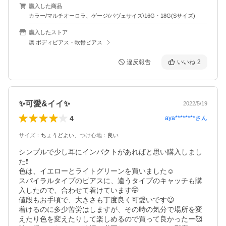
購入した商品
カラー/マルチオーロラ、ゲージ/パヴェサイズ/16G・18G(Sサイズ)
購入したストア
凛 ボディピアス・軟骨ピアス
違反報告
いいね
2
✨可愛&イイ✨
2022/5/19
4
aya********
さん
サイズ
：
ちょうどよい
、
つけ心地
：
良い
シンプルで少し耳にインパクトがあればと思い購入しまし
た❗

色は、イエローとライトグリーンを買いました☺️

スパイラルタイプのピアスに、違うタイプのキャッチも購
入したので、合わせて着けています🤭

値段もお手頃で、大きさも丁度良く可愛いです😉

着けるのに多少苦労はしますが、その時の気分で場所を変
えたり色を変えたりして楽しめるので買って良かったー🥰
