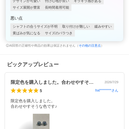
デザインが可愛い
付け心地が良い
キラキラ感がある
サイズ展開が豊富
長時間着用可能
悪い点
シャフトの合うサイズが不明
取り付けが難しい
緩みやすい
黄ばみが気になる
サイズのバラつき
AI回答の正確性や商品の効果は保証されません（
その他の注意点
）
ピックアップレビュー
限定色を購入しました。合わせやすそうな…
2026/7/29
5
hxl********
さん
限定色を購入しました。

合わせやすそうな色です♪