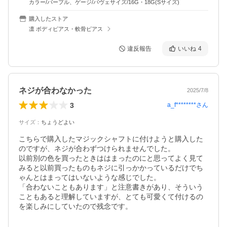
カラー/パープル、ゲージ/パヴェサイズ/16G・18G(Sサイズ)
購入したストア
凛 ボディピアス・軟骨ピアス
違反報告
いいね
4
ネジが合わなかった
2025/7/8
3
a_f********
さん
サイズ
：
ちょうどよい
こちらで購入したマジックシャフトに付けようと購入した
のですが、ネジが合わずつけられませんでした。

以前別の色を買ったときははまったのにと思ってよく見て
みると以前買ったものもネジに引っかかっているだけでち
ゃんとはまってはいないような感じでした。

「合わないこともあります」と注意書きがあり、そういう
こともあると理解していますが、とても可愛くて付けるの
を楽しみにしていたので残念です。