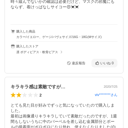
時々緩んでないかの確認は必要だけど、マスクの邪魔にも
ならず、着けっぱなしサイコー😍💓💓

購入した商品
カラー/イエロー、ゲージ/パヴェサイズ/16G・18G(Mサイズ)
購入したストア
凛 ボディピアス・軟骨ピアス
違反報告
いいね
0
キラキラ感は素敵ですが…
2020/7/25
2
viv********
さん
とても見た目が好みでずっと気になっていたので購入しま
した。

最初は画像通りキラキラしていて素敵だったのですが、1週
間もしないうちに中のバーベルを差し込む金属部分とボー
ルの接着面がボロボロになり外れ、使えなくなりました(白