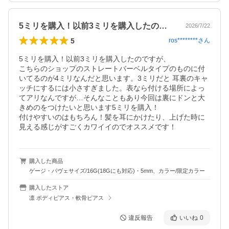
5ミリを購入！以前3ミリを購入したので…
2026/7/22
5
ros********
さん
5ミリを購入！以前3ミリを購入したのですが、

こちらのショップのストレートバーベルタイプのものに付
いてるのが4ミリなんだと思います。3ミリだと 耳裏のキャ
ッチにするには小さすぎました。表なら付ける場所によっ
てアリなんですが…そんなこともあり今回は裏にドンと大
きめのをつけたいと思います5ミリを購入！

付けやすいのはもちろん！髪を耳にかけたり、上げた時に
見える感じがすごくカワイイのでオススメです！
購入した商品
ゲージ・パヴェサイズ/16G(18Gにも対応)・5mm、カラー/限定カラー
購入したストア
凛 ボディピアス・軟骨ピアス
違反報告
いいね
0