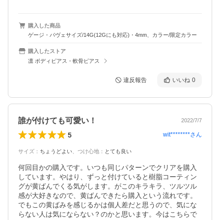
購入した商品
ゲージ・パヴェサイズ/14G(12Gにも対応)・4mm、カラー/限定カラー
購入したストア
凛 ボディピアス・軟骨ピアス
違反報告
いいね
0
誰が付けても可愛い！
2022/7/7
5
wit********
さん
サイズ
：
ちょうどよい
、
つけ心地
：
とても良い
何回目かの購入です。いつも同じパターンでクリアを購入
しています。やはり、ずっと付けていると樹脂コーティン
グが黄ばんでくる気がします。がこのキラキラ、ツルツル
感が大好きなので、黄ばんできたら購入という流れです。
でもこの黄ばみを感じるかは個人差だと思うので、気にな
らない人は気にならない？のかと思います。今はこちらで