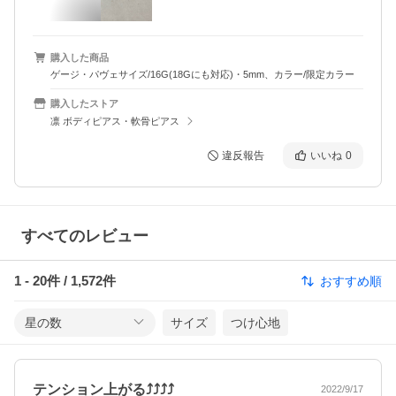
購入した商品
ゲージ・パヴェサイズ/16G(18Gにも対応)・5mm、カラー/限定カラー
購入したストア
凛 ボディピアス・軟骨ピアス
違反報告
いいね
0
すべてのレビュー
1
-
20
件 /
1,572
件
おすすめ順
星の数
サイズ
つけ心地
テンション上がる⤴︎⤴⤴︎⤴︎
2022/9/17