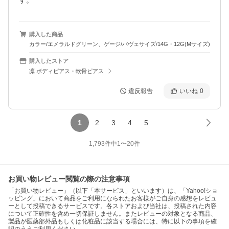
す。
購入した商品
カラー/エメラルドグリーン、ゲージ/パヴェサイズ/14G・12G(Mサイズ)
購入したストア
凛 ボディピアス・軟骨ピアス
違反報告
いいね
0
1
2
3
4
5
1,793
件中
1
〜
20
件
お買い物レビュー閲覧の際の注意事項
「お買い物レビュー」（以下「本サービス」といいます）は、「Yahoo!ショ
ッピング」において商品をご利用になられたお客様がご自身の感想をレビュ
ーとして投稿できるサービスです。各ストアおよび当社は、投稿された内容
について正確性を含め一切保証しません。またレビューの対象となる商品、
製品が医薬部外品もしくは化粧品に該当する場合には、特に以下の事項を確