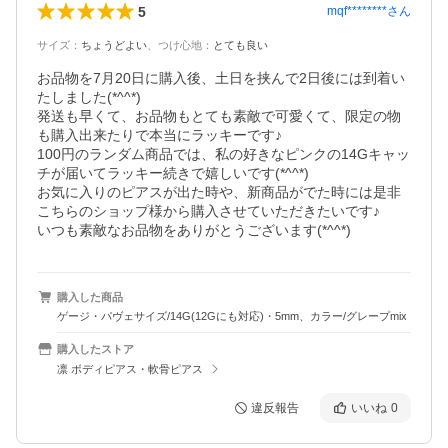
5
mqf********
さん
サイズ
：
ちょうどよい
、
つけ心地
：
とても良い
お品物を7月20日に購入後、土日を挟んで2日後には到着い
たしました(*^^*)

発送も早くて、お品物もとても素敵で可愛くて、限定の物
も購入出来たりで本当にラッキーです♪

100円のランダム商品では、私の好きなピンクの14Gキャッ
チが届いてラッキー続きで嬉しいです(*^^*)

お気に入りのピアスが出た時や、新商品がでた時には是非
こちらのショップ様から購入させていただきたいです♪

いつも素敵なお品物をありがとうございます(*^^*)
購入した商品
ゲージ・パヴェサイズ/14G(12Gにも対応)・5mm、カラー/グレープmix
購入したストア
凛 ボディピアス・軟骨ピアス
違反報告
いいね
0