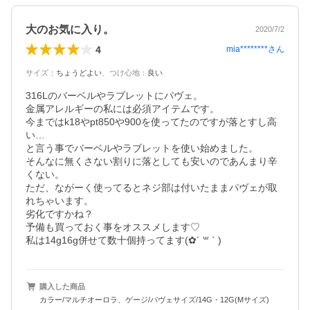
大のお気に入り。
2020/7/2
4
mia********
さん
サイズ
：
ちょうどよい
、
つけ心地
：
良い
316Lのバーベルやラブレットにパヴェ。

金属アレルギーの私には必須アイテムです。

今まではk18やpt850や900を使ってたのですが落とすし高
い…

と言う事でバーベルやラブレットを使い始めました。

そんなに無くさない割りに落としても安いのであんまり辛
くない。

ただ、ながーく使ってるとネジ部は付いたままパヴェが取
れちゃいます。

劣化ですかね？

予備も買っておく事をオススメします♡

私は14g16g併せて数十個持ってます(✿´ ꒳ ` )
購入した商品
カラー/マルチオーロラ、ゲージ/パヴェサイズ/14G・12G(Mサイズ)