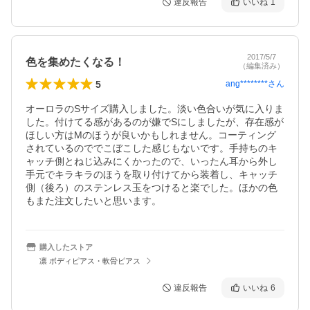
違反報告
いいね
1
2017/5/7
色を集めたくなる！
（編集済み）
5
ang********
さん
オーロラのSサイズ購入しました。淡い色合いが気に入りま
した。付けてる感があるのが嫌でSにしましたが、存在感が
ほしい方はMのほうが良いかもしれません。コーティング
されているのででこぼこした感じもないです。手持ちのキ
ャッチ側とねじ込みにくかったので、いったん耳から外し
手元でキラキラのほうを取り付けてから装着し、キャッチ
側（後ろ）のステンレス玉をつけると楽でした。ほかの色
もまた注文したいと思います。
購入したストア
凛 ボディピアス・軟骨ピアス
違反報告
いいね
6