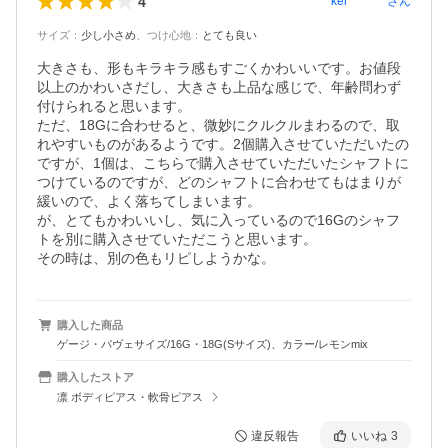
4
kei********
さん
サイズ
：
少し小さめ
、
つけ心地
：
とても良い
大きさも、形もキラキラ感もすごくかわいいです。お値段
以上のかわいさだし、大きさも上品な感じで、年齢問わず
付けられると思います。

ただ、18Gに合わせると、微妙にクルクルまわるので、取
れやすいものがあるようです。2個購入させていただいたの
ですが、1個は、こちらで購入させていただいたシャフトに
つけているのですが、どのシャフトに合わせてもはまりが
緩いので、よく落ちてしまいます。

が、とてもかわいいし、気に入っているので16Gのシャフ
トを別に購入させていただこうと思います。

その時は、別の色もリピしようかな。
購入した商品
ゲージ・パヴェサイズ/16G・18G(Sサイズ)、カラー/レモンmix
購入したストア
凛 ボディピアス・軟骨ピアス
違反報告
いいね
3