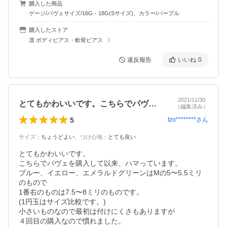
購入した商品
ゲージ/パヴェサイズ/16G・18G(Sサイズ)、カラー/パープル
購入したストア
凛 ボディピアス・軟骨ピアス
違反報告
いいね
0
2021/11/30
とてもかわいいです。こちらでパヴェを購…
（編集済み）
5
tzo********
さん
サイズ
：
ちょうどよい
、
つけ心地
：
とても良い
とてもかわいいです。

こちらでパヴェを購入して以来、ハマっています。

ブルー、イエロー、エメラルドグリーンはMの5〜5.5ミリ
のもので

1番右のものは7.5〜8ミリのものです。

(1円玉はサイズ比較です。)

小さいものなので最初は付けにくさもありますが

４回目の購入なので慣れました。
