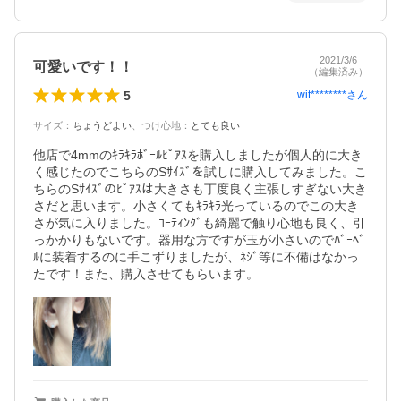
2021/3/6
可愛いです！！
（編集済み）
5
wit********
さん
サイズ
：
ちょうどよい
、
つけ心地
：
とても良い
他店で4mmのｷﾗｷﾗﾎﾞｰﾙﾋﾟｱｽを購入しましたが個人的に大き
く感じたのでこちらのSｻｲｽﾞを試しに購入してみました。こ
ちらのSｻｲｽﾞのﾋﾟｱｽは大きさも丁度良く主張しすぎない大き
さだと思います。小さくてもｷﾗｷﾗ光っているのでこの大き
さが気に入りました。ｺｰﾃｨﾝｸﾞも綺麗で触り心地も良く、引
っかかりもないです。器用な方ですが玉が小さいのでﾊﾞｰﾍﾞ
ﾙに装着するのに手こずりましたが、ﾈｼﾞ等に不備はなかっ
たです！また、購入させてもらいます。