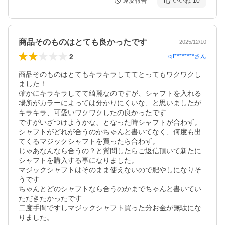
違反報告
いいね
10
商品そのものはとても良かったです
2025/12/10
2
cjf********
さん
商品そのものはとてもキラキラしててとってもワクワクし
ました！

確かにキラキラしてて綺麗なのですが、シャフトを入れる
場所がカラーによっては分かりにくいな、と思いましたが
キラキラ、可愛いワクワクしたの良かったです

ですがいざつけようかな、となった時シャフトが合わず。

シャフトがどれが合うのかちゃんと書いてなく、何度も出
てくるマジックシャフトを買ったら合わず。

じゃあなんなら合うの？と質問したらご返信頂いて新たに
シャフトを購入する事になりました。

マジックシャフトはそのまま使えないので肥やしになりそ
うです

ちゃんとどのシャフトなら合うのかまでちゃんと書いてい
ただきたかったです

二度手間ですしマジックシャフト買った分お金が無駄にな
りました。