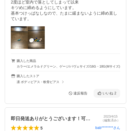
2度ほど室内で落としてしまって以来

キツめに締めるようにしています。

基本つけっぱなしなので、たまに緩まないように締め直し
ています。
購入した商品
カラー/エメラルドグリーン、ゲージ/パヴェサイズ/16G・18G(Mサイズ)
購入したストア
凛 ボディピアス・軟骨ピアス
違反報告
いいね
2
2023/4/15
即日発送ありがとうございます！可愛くて…
（編集済み）
5
bab********
さん