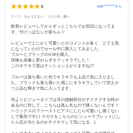
5
vaa********
さん
サイズ
：
ちょうどよい
、
つけ心地
：
良い
軟骨レビューしてからずっとこちらでお世話になってま
す。付けっぱなしが楽ちん☆

レビューでとにかく可愛いとのコメントが多く、とても気
になっていたのでセール中に購入してみました。

ブルーとブラックのS.Mを購入。

現物も画像と変わらずキラッキラでした！

このキラキラ度はテンション上がりますね⤴︎⤴

ブルーは落ち着いた色でキラキラも上品で気に入りまし
た。ブラックも落ち着いた感じにキラキラしていて控えか
つ上品な輝きで気に入ってます。

何よりビジュータイプは耳の接触部分がチクチクする時が
あるのに対して、こちらは真ん丸なので痛くないんです！
ヘリックスのファーストピアスにしたら可愛いし痛くない
しで最高です(トラガスをこちらのビジューラブレットにし
たら石が当たるのかチクチクして気になる…)
