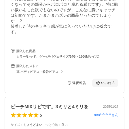
くなってその部分からボロボロと崩れる感じです) 。特に酷
い扱いをした訳でもないのですが、こんなに脆いキャッチ
は初めてです。たまたまハズレの商品だったのでしょう
か…？

装着した時のキラキラ感が気に入っていただけに残念で
す。
購入した商品
カラー/レッド、ゲージ/パヴェサイズ/14G・12G(Mサイズ)
購入したストア
凛 ボディピアス・軟骨ピアス
違反報告
いいね
8
ピーチMIXリピです。3ミリと4ミリを…
2025/11/27
5
nea********
さん
サイズ
：
ちょうどよい
、
つけ心地
：
良い