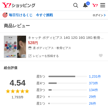
i
毎日引けるくじ 今すぐ挑戦
ログイン
商品レビュー
キャッチ ボディピアス 14G 12G 16G 18G 軟骨ピアス パヴェ ジュエル ボール カスタム 金属アレルギー対応 片耳用
528
円
凛 ボディピアス・軟骨ピアス
レビューを投稿する
総合評価
星
5
つ
1,231
件
4.54
星
4
つ
373
件
星
3
つ
134
件
星
2
つ
29
件
1,793
件
星
1
つ
26
件