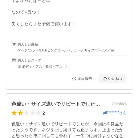
でよかったなーと◎

なので⭐️五つ！

失くしたらまた予備で買います！
購入した商品
ゲージ/カラー/14G/ピンクゴールド、ボールサイズ/ボール/5mm
購入したストア
凛 ボディピアス・軟骨ピアス
違反報告
いいね
2
色違い・サイズ違いでリピートでしたが、…
2026/5/26
2
pit********
さん
色違い・サイズ違いでリピートでしたが、今回は不良品だ
ったようです。ネジを回し続けても止まらず、止まったか
と思ったら逆に回しても外れず…一生つけ続けようかなと