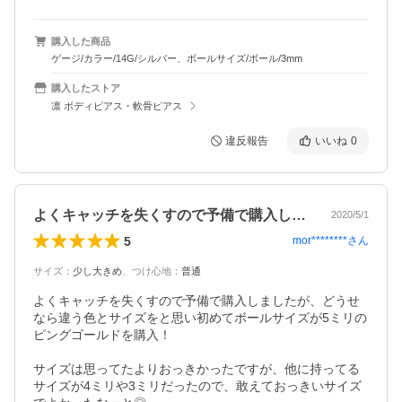
購入した商品
ゲージ/カラー/14G/シルバー、ボールサイズ/ボール/3mm
購入したストア
凛 ボディピアス・軟骨ピアス
違反報告
いいね
0
よくキャッチを失くすので予備で購入しま…
2020/5/1
5
mor********
さん
サイズ
：
少し大きめ
、
つけ心地
：
普通
よくキャッチを失くすので予備で購入しましたが、どうせ
なら違う色とサイズをと思い初めてボールサイズが5ミリの
ピングゴールドを購入！

サイズは思ってたよりおっきかったですが、他に持ってる
サイズが4ミリや3ミリだったので、敢えておっきいサイズ