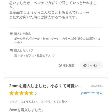
思いましたが、ペンチで力ずくで回してやっと外れまし
た。

量産品でしょうからこんなこともあるんでしょうw

また気が向いた時には購入するつもりです。
購入した商品
ボールサイズ/ボール・3mm、ゲージ・カラー/16G(18Gにも対応)・ゴ
ールド
購入したストア
凛 ボディピアス・軟骨ピアス
違反報告
いいね
0
2mmを購入しました。小さくて可愛い！…
2022/8/31
5
yum********
さん
サイズ
：
ちょうどよい
、
つけ心地
：
とても良い
2mmを購入しました。
