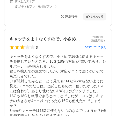
購入したストア
凛 ボディピアス・軟骨ピアス
違反報告
いいね
0
2018/1/1
キャッチをよくなくすので、小さめで16…
（編集済み）
3
sds********
さん
キャッチをよくなくすので、小さめで16Gに使えるキャッ
チを探していたところ、16G(18Gも対応)と書いてあり、シ
ルバー3mmを購入しました。

祝日を挟んでの注文でしたが、対応が早くて届くのがとて
も楽しみでした。

いざ開封してみると、どう見ても16Gがハマらないように
見え、3mmのだしね。と試したものの、使いたかった16G
には合わず、あまり使わない18Gにはピッタリでした。

16Gも18Gも兼用できるとのことでしたが、コレは、キャ
チの大きさが4mm以上だったら16Gも使えたのでしょう
か？

3mmのキャッチは16Gに使えないものなんでしょうか？(他
店舗で購入したものは使えてました)
