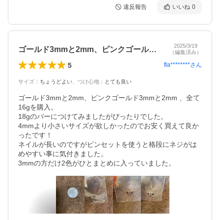
違反報告
いいね
0
2025/3/19
ゴールド3mmと2mm、ピンクゴールド…
（編集済み）
5
fla********
さん
サイズ
：
ちょうどよい
、
つけ心地
：
とても良い
ゴールド3mmと2mm、ピンクゴールド3mmと2mm 、全て
16gを購入。

18gのバーにつけてみましたがぴったりでした。

4mmより小さいサイズが欲しかったのでお安く買えて良か
ったです！

ネイルが長いのですがピンセットを使うと格段にネジがは
めやすい事に気付きました。

3mmの方だけ2色がひとまとめに入っていました。