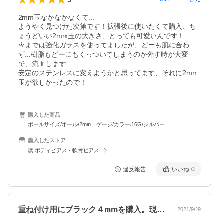
2mm玉なかなかなくて...

ようやく見つけた次第です！拡張後に使いたくて購入、ち
ょうどいい2mm玉の大きさ、とっても可愛いんです！

今までは強化ガラスを使ってましたが、どーも肌に合わ
ず...樹脂もどーにもくっついてしまうのか外す時が大変
で、流血します

安定のステンレスに変えようかと思ってます、それに2mm
購入した商品
ボールサイズ/ボール/2mm、ゲージ/カラー/16G/シルバー
購入したストア
凛 ボディピアス・軟骨ピアス
違反報告
いいね
0
重ね付け用にブラック４mmを購入。現在…
2021/9/29