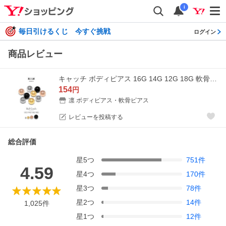
i
毎日引けるくじ 今すぐ挑戦
ログイン
商品レビュー
キャッチ ボディピアス 16G 14G 12G 18G 軟骨ピアス 2mm 3mm 4mm 5mm カスタム ボール ステンレス つけっぱなし 片耳用
154
円
凛 ボディピアス・軟骨ピアス
レビューを投稿する
総合評価
星
5
つ
751
件
4.59
星
4
つ
170
件
星
3
つ
78
件
星
2
つ
14
件
1,025
件
星
1
つ
12
件