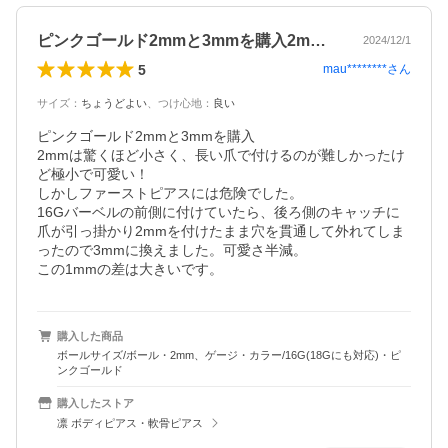
ピンクゴールド2mmと3mmを購入2m…
2024/12/1
5
mau********
さん
サイズ
：
ちょうどよい
、
つけ心地
：
良い
ピンクゴールド2mmと3mmを購入

2mmは驚くほど小さく、長い爪で付けるのが難しかったけ
ど極小で可愛い！

しかしファーストピアスには危険でした。

16Gバーベルの前側に付けていたら、後ろ側のキャッチに
爪が引っ掛かり2mmを付けたまま穴を貫通して外れてしま
ったので3mmに換えました。可愛さ半減。

この1mmの差は大きいです。
購入した商品
ボールサイズ/ボール・2mm、ゲージ・カラー/16G(18Gにも対応)・ピ
ンクゴールド
購入したストア
凛 ボディピアス・軟骨ピアス