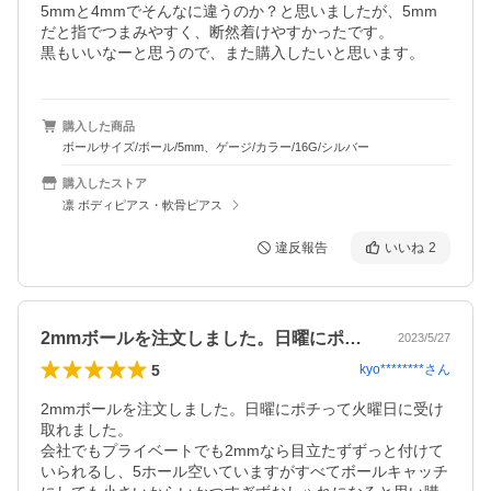
5mmと4mmでそんなに違うのか？と思いましたが、5mm
だと指でつまみやすく、断然着けやすかったです。

黒もいいなーと思うので、また購入したいと思います。
購入した商品
ボールサイズ/ボール/5mm、ゲージ/カラー/16G/シルバー
購入したストア
凛 ボディピアス・軟骨ピアス
違反報告
いいね
2
2mmボールを注文しました。日曜にポチ…
2023/5/27
5
kyo********
さん
2mmボールを注文しました。日曜にポチって火曜日に受け
取れました。

会社でもプライベートでも2mmなら目立たずずっと付けて
いられるし、5ホール空いていますがすべてボールキャッチ