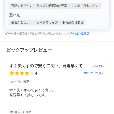
可愛いデザイン
サイズの選択肢が豊富
ネジ式で外れにくい
悪い点
装着が難しい
小さすぎるサイズ
不良品の可能性
AI回答の正確性や商品の効果は保証されません（
その他の注意点
）
ピックアップレビュー
すぐ失くすので安くて良い。発送早くて嬉…
2026/8/7
4
mis********
さん
つけ心地
：
普通
すぐ失くすので安くて良い。

発送早くて嬉しいです。
購入した商品