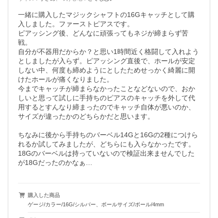
一緒に購入したマジックシャフトの16Gキャッチとして購
入しました。ファーストピアスです。

ピアッシング後、どんなに頑張ってもネジが締まらず苦
戦。

自分が不器用だからか？と思い1時間近く格闘して入れよう
としましたが入らず。ピアッシング直後で、ホールが安定
しない中、何度も締めようにとしたためせっかく綺麗に開
けたホールが痛くなりました。

今までキャッチが締まらなかったことなどないので、おか
しいと思って試しに手持ちのピアスのキャッチを外して代
用するとすんなり締まったのでキャッチ自体が悪いのか、
サイズが違ったかのどちらかだと思います。

ちなみに後から手持ちのバーベル14Gと16Gの2種につけら
れるか試してみましたが、どちらにも入らなかったです。

18Gのバーベルは持っていないので検証出来ませんでした
購入した商品
ゲージ/カラー/16G/シルバー、ボールサイズ/ボール/4mm