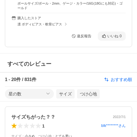
ボールサイズ/ボール・2mm、ゲージ・カラー/16G(18Gにも対応)・ゴ
ールド
購入したストア
凛 ボディピアス・軟骨ピアス
違反報告
いいね
0
すべてのレビュー
1
-
20
件 /
831
件
おすすめ順
星の数
サイズ
つけ心地
サイズちがった？？
2022/7/1
1
blk********
さん
サイズ
：
小さめ
、
つけ心地
：
とても悪い