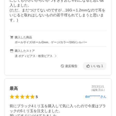
にしても小さいからいかつすぎずおしゃれになると思い購
入しました。

(ただ、まだつけてないのですが…16G＝1.2mmなので耳を
いじると取れはしないものの若干埋もれてしまうと思いま
す。)
購入した商品
ボールサイズ/ボール/2mm、ゲージ/カラー/16G/シルバー
購入したストア
凛 ボディピアス・軟骨ピアス
違反報告
いいね
1
2013/11/1
最高
（編集済み）
5
dor********
さん
前にブラック4ミリ玉を購入して気に入ったので今度はブラ
ックの5ミリ玉を注文しました。

届いてすぐにつけてみました。
