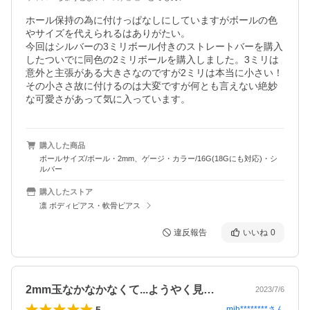
ホール保持の為に付けっぱなしにしていますがボールの色
やサイズを代えられるはありがたい。

今回はシルバーの3ミリボール付きのストレートバーを購入
したついでに同色の2ミリボールを購入しました。3ミリは
意外と主張がある大きさなのですが2ミリは本当に小さい！
その小ささ故に付けるのは大変ですが何とも言えない絶妙
な可愛さがあって気に入っています。
購入した商品
ボールサイズ/ボール・2mm、ゲージ・カラー/16G(18Gにも対応)・シ
ルバー
購入したストア
凛 ボディピアス・軟骨ピアス
違反報告
いいね
0
2mm玉なかなかなくて...ようやく見…
2023/7/6
5
mih********
さん