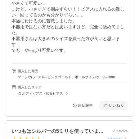
小さくて可愛い！

…けど、小さすぎて掴みずらい！！ピアスに入れるの難し
い！回ってるのかも分かりずらい…。

本当に付けるのに苦戦しました。

不器用ではない方だとは思いますけど…完全に舐めてまし
た。

不器用さんは大きめのサイズを買った方が良いと思いま
す！

でも、やっぱり可愛いです。
購入した商品
ゲージ/カラー/16G/ピンクゴールド、ボールサイズ/ボール/2mm
購入したストア
凛 ボディピアス・軟骨ピアス
違反報告
いいね
0
いつもはシルバーの5ミリを使っています…
2023/2/24