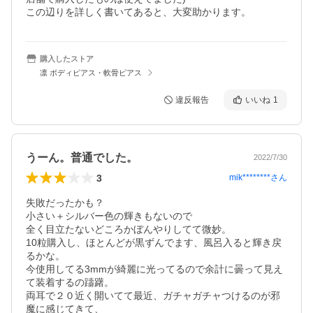
この辺りを詳しく書いてあると、大変助かります。
購入したストア
凛 ボディピアス・軟骨ピアス
違反報告
いいね
1
うーん。普通でした。
2022/7/30
3
mik********
さん
失敗だったかも？

小さい＋シルバー色の輝きもないので

全く目立たないどころかぼんやりしてて微妙。

10粒購入し、ほとんどが黒ずんでます、風呂入ると輝き戻
るかな。

今使用してる3mmが綺麗に光ってるので余計に曇って見え
て装着するの躊躇。

両耳で２０近く開いてて最近、ガチャガチャつけるのが邪
魔に感じてきて、
