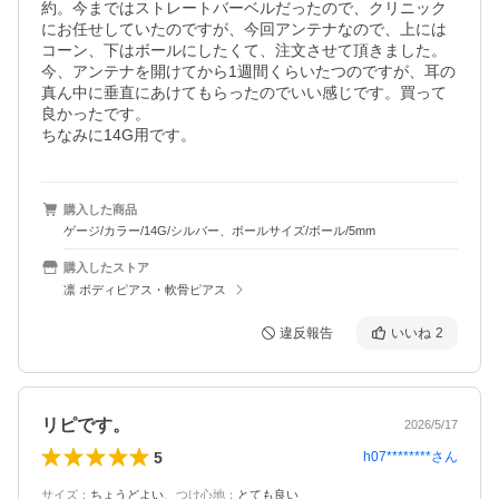
約。今まではストレートバーベルだったので、クリニック
にお任せしていたのですが、今回アンテナなので、上には
コーン、下はボールにしたくて、注文させて頂きました。
今、アンテナを開けてから1週間くらいたつのですが、耳の
真ん中に垂直にあけてもらったのでいい感じです。買って
良かったです。

ちなみに14G用です。
購入した商品
ゲージ/カラー/14G/シルバー、ボールサイズ/ボール/5mm
購入したストア
凛 ボディピアス・軟骨ピアス
違反報告
いいね
2
リピです。
2026/5/17
5
h07********
さん
サイズ
：
ちょうどよい
、
つけ心地
：
とても良い