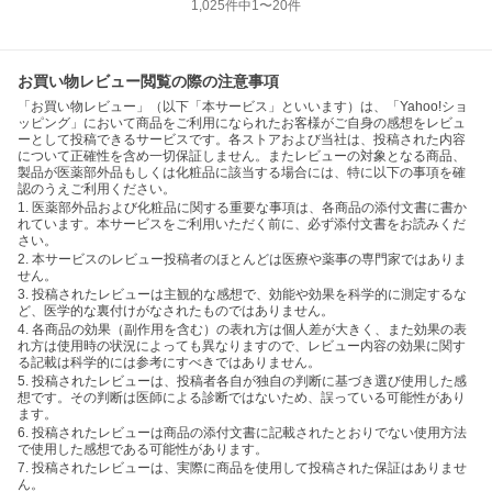
1,025
件中
1
〜
20
件
お買い物レビュー閲覧の際の注意事項
「お買い物レビュー」（以下「本サービス」といいます）は、「Yahoo!ショ
ッピング」において商品をご利用になられたお客様がご自身の感想をレビュ
ーとして投稿できるサービスです。各ストアおよび当社は、投稿された内容
について正確性を含め一切保証しません。またレビューの対象となる商品、
製品が医薬部外品もしくは化粧品に該当する場合には、特に以下の事項を確
認のうえご利用ください。
1. 医薬部外品および化粧品に関する重要な事項は、各商品の添付文書に書か
れています。本サービスをご利用いただく前に、必ず添付文書をお読みくだ
さい。
2. 本サービスのレビュー投稿者のほとんどは医療や薬事の専門家ではありま
せん。
3. 投稿されたレビューは主観的な感想で、効能や効果を科学的に測定するな
ど、医学的な裏付けがなされたものではありません。
4. 各商品の効果（副作用を含む）の表れ方は個人差が大きく、また効果の表
れ方は使用時の状況によっても異なりますので、レビュー内容の効果に関す
る記載は科学的には参考にすべきではありません。
5. 投稿されたレビューは、投稿者各自が独自の判断に基づき選び使用した感
想です。その判断は医師による診断ではないため、誤っている可能性があり
ます。
6. 投稿されたレビューは商品の添付文書に記載されたとおりでない使用方法
で使用した感想である可能性があります。
7. 投稿されたレビューは、実際に商品を使用して投稿された保証はありませ
ん。