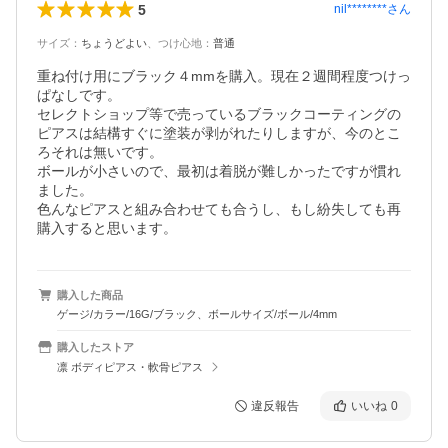
5
nil********
さん
サイズ
：
ちょうどよい
、
つけ心地
：
普通
重ね付け用にブラック４mmを購入。現在２週間程度つけっ
ぱなしです。

セレクトショップ等で売っているブラックコーティングの
ピアスは結構すぐに塗装が剥がれたりしますが、今のとこ
ろそれは無いです。

ボールが小さいので、最初は着脱が難しかったですが慣れ
ました。

色んなピアスと組み合わせても合うし、もし紛失しても再
購入すると思います。
購入した商品
ゲージ/カラー/16G/ブラック、ボールサイズ/ボール/4mm
購入したストア
凛 ボディピアス・軟骨ピアス
違反報告
いいね
0