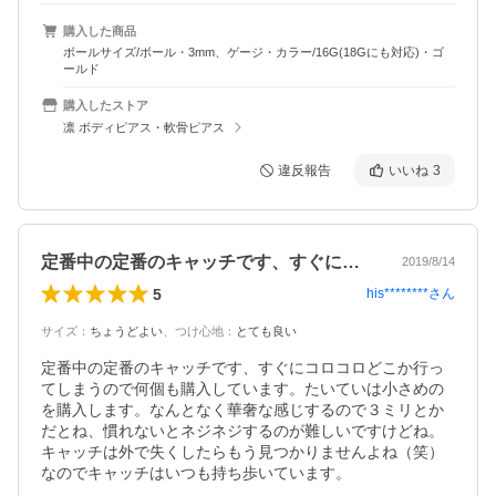
購入した商品
ボールサイズ/ボール・3mm、ゲージ・カラー/16G(18Gにも対応)・ゴ
ールド
購入したストア
凛 ボディピアス・軟骨ピアス
違反報告
いいね
3
定番中の定番のキャッチです、すぐにコロ…
2019/8/14
5
his********
さん
サイズ
：
ちょうどよい
、
つけ心地
：
とても良い
定番中の定番のキャッチです、すぐにコロコロどこか行っ
てしまうので何個も購入しています。たいていは小さめの
を購入します。なんとなく華奢な感じするので３ミリとか
だとね、慣れないとネジネジするのが難しいですけどね。
キャッチは外で失くしたらもう見つかりませんよね（笑）
なのでキャッチはいつも持ち歩いています。