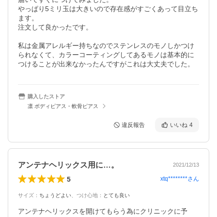
やっぱり5ミリ玉は大きいので存在感がすごくあって目立ち
ます。

注文して良かったです。

私は金属アレルギー持ちなのでステンレスのモノしかつけ
られなくて、カラーコーティングしてあるモノは基本的に
つけることが出来なかったんですがこれは大丈夫でした。
購入したストア
凛 ボディピアス・軟骨ピアス
違反報告
いいね
4
アンテナヘリックス用に…。
2021/12/13
5
xtq********
さん
サイズ
：
ちょうどよい
、
つけ心地
：
とても良い
アンテナヘリックスを開けてもらう為にクリニックに予