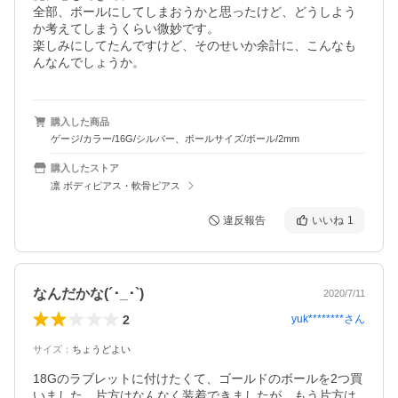
全部、ボールにしてしまおうかと思ったけど、どうしよう
か考えてしまうくらい微妙です。

楽しみにしてたんですけど、そのせいか余計に、こんなも
購入した商品
ゲージ/カラー/16G/シルバー、ボールサイズ/ボール/2mm
購入したストア
凛 ボディピアス・軟骨ピアス
違反報告
いいね
1
なんだかな(´･_･`)
2020/7/11
2
yuk********
さん
サイズ
：
ちょうどよい
18Gのラブレットに付けたくて、ゴールドのボールを2つ買
いました。片方はなんなく装着できましたが、もう片方は