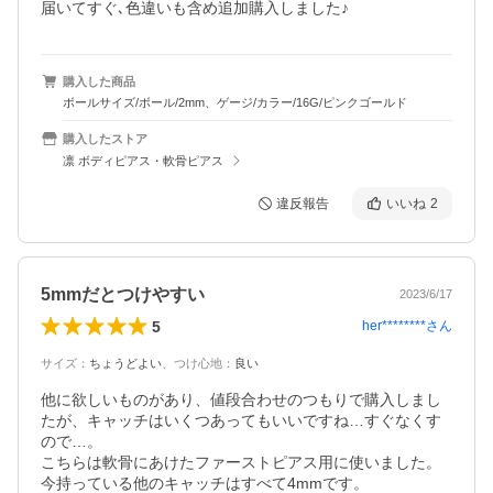
届いてすぐ､色違いも含め追加購入しました♪
購入した商品
ボールサイズ/ボール/2mm、ゲージ/カラー/16G/ピンクゴールド
購入したストア
凛 ボディピアス・軟骨ピアス
違反報告
いいね
2
5mmだとつけやすい
2023/6/17
5
her********
さん
サイズ
：
ちょうどよい
、
つけ心地
：
良い
他に欲しいものがあり、値段合わせのつもりで購入しまし
たが、キャッチはいくつあってもいいですね…すぐなくす
ので…。

こちらは軟骨にあけたファーストピアス用に使いました。

今持っている他のキャッチはすべて4mmです。
