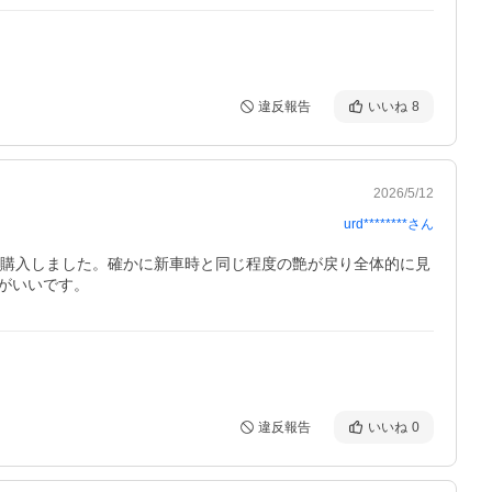
違反報告
いいね
8
2026/5/12
urd********
さん
に購入しました。確かに新車時と同じ程度の艶が戻り全体的に見
がいいです。
違反報告
いいね
0