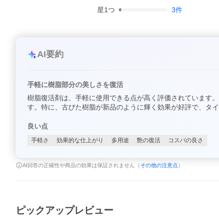
星
1
つ
3
件
AI要約
手軽に樹脂部分の美しさを復活
樹脂復活剤は、手軽に使用できる点が高く評価されています。
す。特に、古びた樹脂が新品のように輝く効果が好評で、タイ
良い点
手軽さ
効果的な仕上がり
多用途
艶の復活
コスパの良さ
AI回答の正確性や商品の効果は保証されません（
その他の注意点
）
ピックアップレビュー