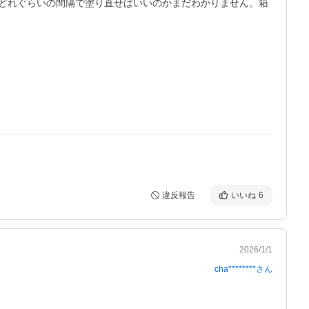
どれぐらいの間隔で塗り直せばいいのかまだわかりません。箱
違反報告
いいね
6
2026/1/1
cha********
さん