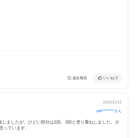
違反報告
いいね
0
2024/11/12
yiw********
さん
復しましたが、ひどい部分は2回、3回と塗り重ねしました。少
思っています。