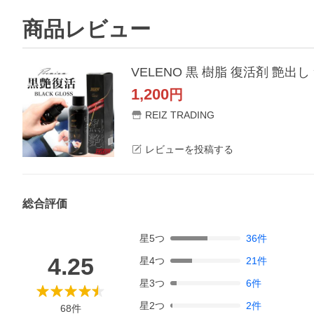
商品レビュー
VELENO 黒 樹脂 復活剤 艶出
1,200
円
REIZ TRADING
レビューを投稿する
総合評価
星
5
つ
36
件
4.25
星
4
つ
21
件
星
3
つ
6
件
星
2
つ
2
件
68
件