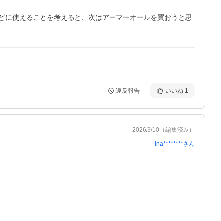
どに使えることを考えると、次はアーマーオールを買おうと思
違反報告
いいね
1
2026/3/10
（編集済み）
ina********
さん