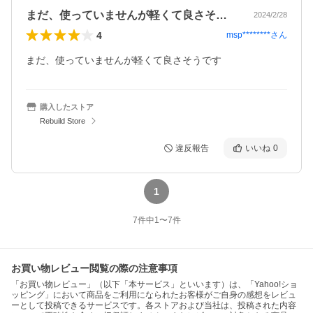
まだ、使っていませんが軽くて良さそうで…
2024/2/28
4
msp********
さん
購入したストア
Rebuild Store
違反報告
いいね
0
1
7
件中
1
〜
7
件
お買い物レビュー閲覧の際の注意事項
「お買い物レビュー」（以下「本サービス」といいます）は、「Yahoo!ショ
ッピング」において商品をご利用になられたお客様がご自身の感想をレビュ
ーとして投稿できるサービスです。各ストアおよび当社は、投稿された内容