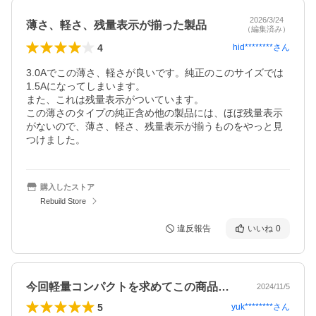
2026/3/24
薄さ、軽さ、残量表示が揃った製品
（編集済み）
4
hid********
さん
3.0Aでこの薄さ、軽さが良いです。純正のこのサイズでは
1.5Aになってしまいます。

また、これは残量表示がついています。

この薄さのタイプの純正含め他の製品には、ほぼ残量表示
がないので、薄さ、軽さ、残量表示が揃うものをやっと見
つけました。
購入したストア
Rebuild Store
違反報告
いいね
0
今回軽量コンパクトを求めてこの商品にし…
2024/11/5
5
yuk********
さん