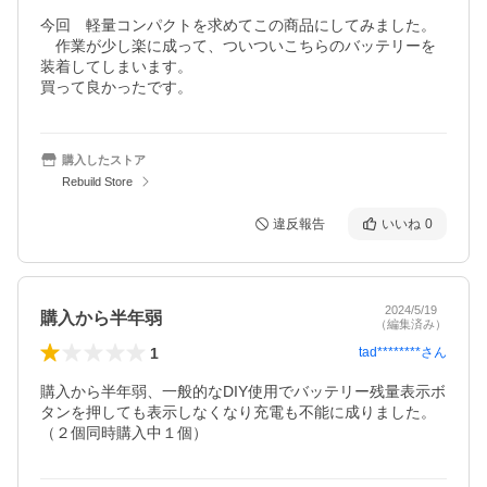
今回　軽量コンパクトを求めてこの商品にしてみました。
　作業が少し楽に成って、ついついこちらのバッテリーを
装着してしまいます。

買って良かったです。
購入したストア
Rebuild Store
違反報告
いいね
0
2024/5/19
購入から半年弱
（編集済み）
1
tad********
さん
購入から半年弱、一般的なDIY使用でバッテリー残量表示ボ
タンを押しても表示しなくなり充電も不能に成りました。
（２個同時購入中１個）