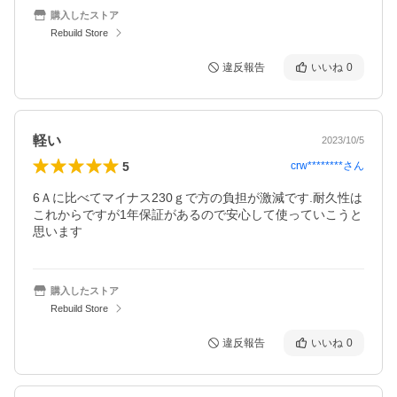
購入したストア
Rebuild Store
違反報告
いいね
0
軽い
2023/10/5
5
crw********
さん
6Ａに比べてマイナス230ｇで方の負担が激減です.耐久性は
これからですが1年保証があるので安心して使っていこうと
思います
購入したストア
Rebuild Store
違反報告
いいね
0