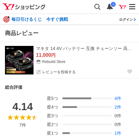
i
毎日引けるくじ 今すぐ挑戦
ログイン
商品レビュー
マキタ 14.4V バッテリー 互換 チェーンソー 高圧洗浄機 電動ドライバー 丸ノコ 2個セット BL1430B 3ah 掃除機 草刈機 扇風機 充電式 電動工具
11,000
円
Rebuild Store
レビューを投稿する
総合評価
星
5
つ
4
件
4.14
星
4
つ
2
件
星
3
つ
0
件
星
2
つ
0
件
7
件
星
1
つ
1
件