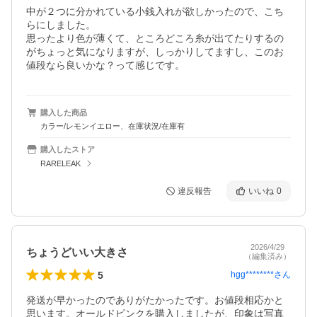
中が２つに分かれている小銭入れが欲しかったので、こち
らにしました。

思ったより色が薄くて、ところどころ糸が出てたりするの
がちょっと気になりますが、しっかりしてますし、このお
値段なら良いかな？って感じです。
購入した商品
カラー/レモンイエロー、在庫状況/在庫有
購入したストア
RARELEAK
違反報告
いいね
0
2026/4/29
ちょうどいい大きさ
（編集済み）
5
hgg********
さん
発送が早かったのでありがたかったです。お値段相応かと
思います。オールドピンクを購入しましたが、印象は写真