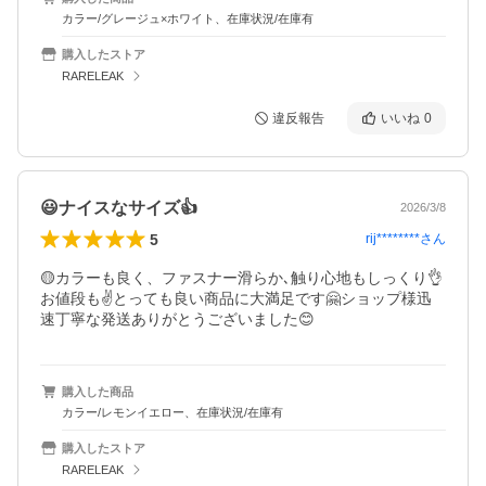
カラー/グレージュ×ホワイト、在庫状況/在庫有
購入したストア
RARELEAK
違反報告
いいね
0
😃ナイスなサイズ👍
2026/3/8
5
rij********
さん
🟡カラーも良く、ファスナー滑らか､触り心地もしっくり👌
お値段も✌️とっても良い商品に大満足です🤗ショップ様迅
速丁寧な発送ありがとうございました😊
購入した商品
カラー/レモンイエロー、在庫状況/在庫有
購入したストア
RARELEAK