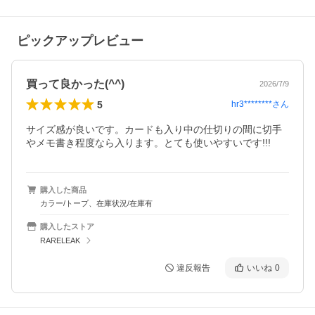
ピックアップレビュー
買って良かった(^^)
2026/7/9
5
hr3********
さん
サイズ感が良いです。カードも入り中の仕切りの間に切手
やメモ書き程度なら入ります。とても使いやすいです!!!
購入した商品
カラー/トープ、在庫状況/在庫有
購入したストア
RARELEAK
違反報告
いいね
0