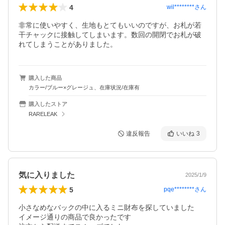
4
wil********
さん
非常に使いやすく、生地もとてもいいのですが、お札が若
干チャックに接触してしまいます。数回の開閉でお札が破
れてしまうことがありました。
購入した商品
カラー/ブルー×グレージュ、在庫状況/在庫有
購入したストア
RARELEAK
違反報告
いいね
3
気に入りました
2025/1/9
5
pqe********
さん
小さなめなバックの中に入るミニ財布を探していました

イメージ通りの商品で良かったです
