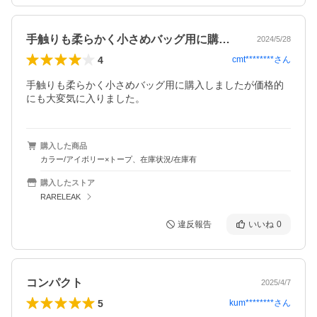
手触りも柔らかく小さめバッグ用に購入し…
2024/5/28
4
cmt********
さん
手触りも柔らかく小さめバッグ用に購入しましたが価格的
にも大変気に入りました。
購入した商品
カラー/アイボリー×トープ、在庫状況/在庫有
購入したストア
RARELEAK
違反報告
いいね
0
コンパクト
2025/4/7
5
kum********
さん