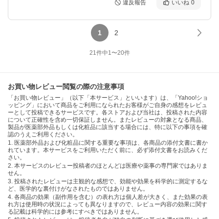
違反報告
いいね
0
1
2
21
件中
1
〜
20
件
お買い物レビュー閲覧の際の注意事項
「お買い物レビュー」（以下「本サービス」といいます）は、「Yahoo!ショ
ッピング」において商品をご利用になられたお客様がご自身の感想をレビュ
ーとして投稿できるサービスです。各ストアおよび当社は、投稿された内容
について正確性を含め一切保証しません。またレビューの対象となる商品、
製品が医薬部外品もしくは化粧品に該当する場合には、特に以下の事項を確
認のうえご利用ください。
1. 医薬部外品および化粧品に関する重要な事項は、各商品の添付文書に書か
れています。本サービスをご利用いただく前に、必ず添付文書をお読みくだ
さい。
2. 本サービスのレビュー投稿者のほとんどは医療や薬事の専門家ではありま
せん。
3. 投稿されたレビューは主観的な感想で、効能や効果を科学的に測定するな
ど、医学的な裏付けがなされたものではありません。
4. 各商品の効果（副作用を含む）の表れ方は個人差が大きく、また効果の表
れ方は使用時の状況によっても異なりますので、レビュー内容の効果に関す
る記載は科学的には参考にすべきではありません。