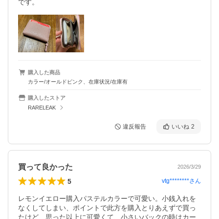
です。
購入した商品
カラー/オールドピンク、在庫状況/在庫有
購入したストア
RARELEAK
違反報告
いいね
2
買って良かった
2026/3/29
5
vtg********
さん
レモンイエロー購入パステルカラーで可愛い。小銭入れを
なくしてしまい、ポイントで此方を購入とりあえずで買っ
たけど、思った以上に可愛くて、小さいバックの時はカー