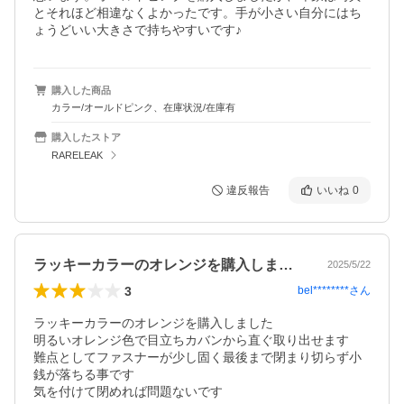
とそれほど相違なくよかったです。手が小さい自分にはち
ょうどいい大きさで持ちやすいです♪
購入した商品
カラー/オールドピンク、在庫状況/在庫有
購入したストア
RARELEAK
違反報告
いいね
0
ラッキーカラーのオレンジを購入しました…
2025/5/22
3
bel********
さん
ラッキーカラーのオレンジを購入しました

明るいオレンジ色で目立ちカバンから直ぐ取り出せます

難点としてファスナーが少し固く最後まで閉まり切らず小
銭が落ちる事です

気を付けて閉めれば問題ないです