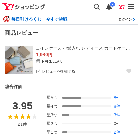
i
毎日引けるくじ 今すぐ挑戦
ログイン
商品レビュー
コインケース 小銭入れ レディース カードケースミニ財布 二つ折り メンズ キーケース スリム 名刺入れ 多機能 収納 使いやすい 送料無料 爆買
1,980
円
RARELEAK
レビューを投稿する
総合評価
星
5
つ
8
件
3.95
星
4
つ
8
件
星
3
つ
3
件
星
2
つ
0
件
21
件
星
1
つ
2
件