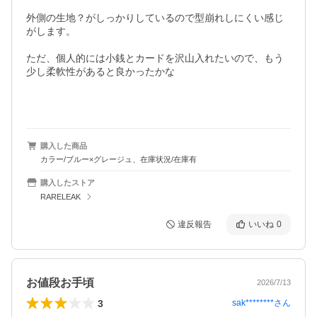
外側の生地？がしっかりしているので型崩れしにくい感じ
がします。

ただ、個人的には小銭とカードを沢山入れたいので、もう
少し柔軟性があると良かったかな

購入した商品
カラー/ブルー×グレージュ、在庫状況/在庫有
購入したストア
RARELEAK
違反報告
いいね
0
お値段お手頃
2026/7/13
3
sak********
さん