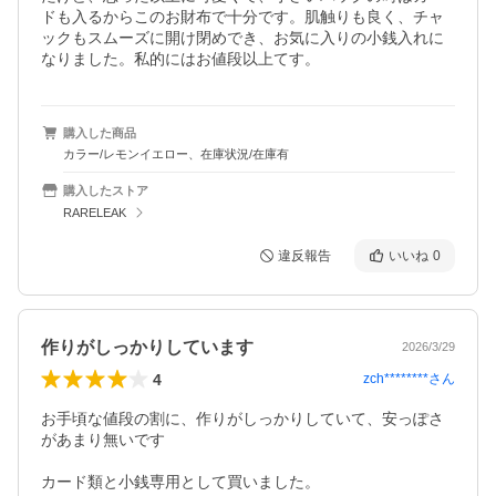
ドも入るからこのお財布で十分です。肌触りも良く、チャ
ックもスムーズに開け閉めでき、お気に入りの小銭入れに
なりました。私的にはお値段以上てす。
購入した商品
カラー/レモンイエロー、在庫状況/在庫有
購入したストア
RARELEAK
違反報告
いいね
0
作りがしっかりしています
2026/3/29
4
zch********
さん
お手頃な値段の割に、作りがしっかりしていて、安っぽさ
があまり無いです

カード類と小銭専用として買いました。
