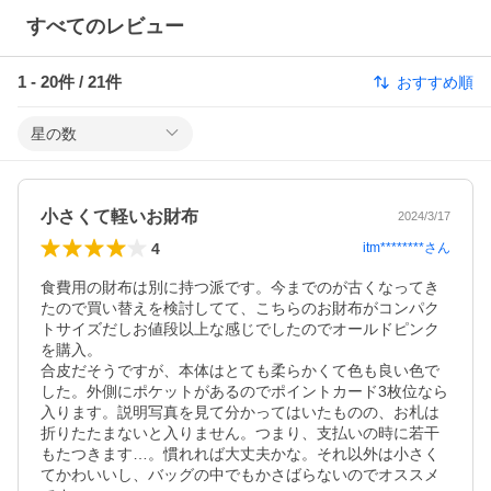
すべてのレビュー
1
-
20
件 /
21
件
おすすめ順
星の数
小さくて軽いお財布
2024/3/17
4
itm********
さん
食費用の財布は別に持つ派です。今までのが古くなってき
たので買い替えを検討してて、こちらのお財布がコンパク
トサイズだしお値段以上な感じでしたのでオールドピンク
を購入。

合皮だそうですが、本体はとても柔らかくて色も良い色で
した。外側にポケットがあるのでポイントカード3枚位なら
入ります。説明写真を見て分かってはいたものの、お札は
折りたたまないと入りません。つまり、支払いの時に若干
もたつきます…。慣れれば大丈夫かな。それ以外は小さく
てかわいいし、バッグの中でもかさばらないのでオススメ