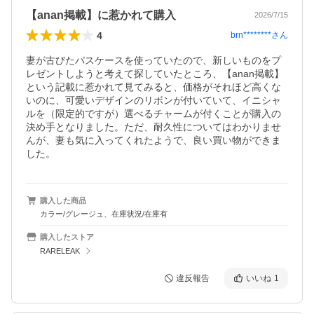
【anan掲載】に惹かれて購入
2026/7/15
4
brn********
さん
妻が古びたパスケースを使っていたので、新しいものをプ
レゼントしようと考えて探していたところ、【anan掲載】
という記載に惹かれて見てみると、価格がそれほど高くな
いのに、可愛いデザインのリボンが付いていて、イニシャ
ルを（限定的ですが）選べるチャームが付くことが購入の
決め手となりました。ただ、耐久性についてはわかりませ
んが、妻も気に入ってくれたようで、良い買い物ができま
した。
購入した商品
カラー/グレージュ、在庫状況/在庫有
購入したストア
RARELEAK
違反報告
いいね
1