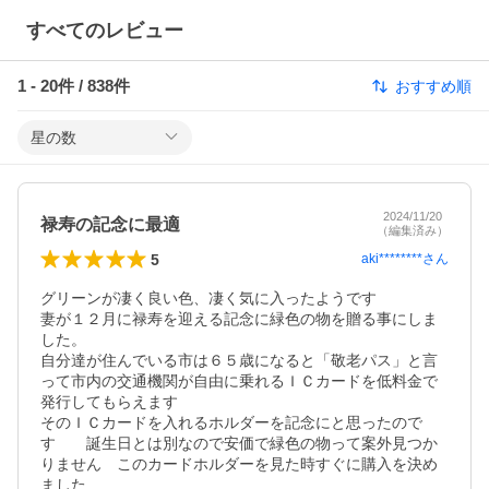
すべてのレビュー
1
-
20
件 /
838
件
おすすめ順
星の数
2024/11/20
禄寿の記念に最適
（編集済み）
5
aki********
さん
グリーンが凄く良い色、凄く気に入ったようです

妻が１２月に禄寿を迎える記念に緑色の物を贈る事にしま
した。

自分達が住んでいる市は６５歳になると「敬老パス」と言
って市内の交通機関が自由に乗れるＩＣカードを低料金で
発行してもらえます

そのＩＣカードを入れるホルダーを記念にと思ったので
す　　誕生日とは別なので安価で緑色の物って案外見つか
りません　このカードホルダーを見た時すぐに購入を決め
ました
