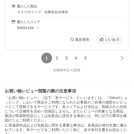
購入した商品
カラー/オリーブ、在庫状況/在庫有
購入したストア
RARELEAK
違反報告
いいね
0
1
2
3
4
5
838
件中
1
〜
20
件
お買い物レビュー閲覧の際の注意事項
「お買い物レビュー」（以下「本サービス」といいます）は、「Yahoo!ショ
ッピング」において商品をご利用になられたお客様がご自身の感想をレビュ
ーとして投稿できるサービスです。各ストアおよび当社は、投稿された内容
について正確性を含め一切保証しません。またレビューの対象となる商品、
製品が医薬部外品もしくは化粧品に該当する場合には、特に以下の事項を確
認のうえご利用ください。
1. 医薬部外品および化粧品に関する重要な事項は、各商品の添付文書に書か
れています。本サービスをご利用いただく前に、必ず添付文書をお読みくだ