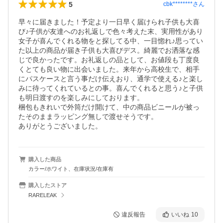
5
cbk********
さん
早々に届きました！予定より一日早く届けられ子供も大喜
び♪子供が友達へのお礼返しで色々考えた末、実用性があり
女子が喜んでくれる物をと探してる中、一目惚れ♪思ってい
た以上の商品が届き子供も大喜びデス。綺麗でお洒落な感
じで良かったです。お礼返しの品として、お値段も丁度良
くとても良い物に出会いました。来年から高校生で、相手
にパスケースと言う事だけ伝えおり、通学で使える♪と楽し
みに待ってくれているとの事。喜んでくれると思う♪と子供
も明日渡すのを楽しみにしております。

梱包もきれいで外筒だけ開けて、中の商品ビニールが被っ
たそのままラッピング無しで渡せそうです。

ありがとうございました。
購入した商品
カラー/ホワイト、在庫状況/在庫有
購入したストア
RARELEAK
違反報告
いいね
10