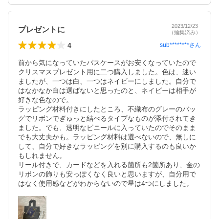
2023/12/23
プレゼントに
（編集済み）
4
sub********
さん
前から気になっていたパスケースがお安くなっていたので
クリスマスプレゼント用に二つ購入しました。色は、迷い
ましたが、一つは白、一つはネイビーにしました。自分で
はなかなか白は選ばないと思ったのと、ネイビーは相手が
好きな色なので。

ラッピング材料付きにしたところ、不織布のグレーのバッ
グでリボンでぎゅっと結べるタイプなものが添付されてき
ました。でも、透明なビニールに入っていたのでそのまま
でも大丈夫かも。ラッピング材料は選べないので、無しに
して、自分で好きなラッピングを別に購入するのも良いか
もしれません。

リール付きで、カードなどを入れる箇所も2箇所あり、金の
リボンの飾りも安っぽくなく良いと思いますが、自分用で
はなく使用感などがわからないので星は4つにしました。