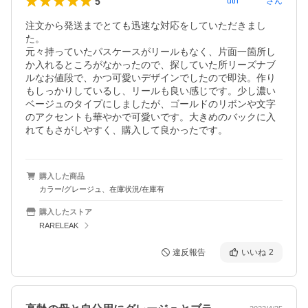
5
utn********
さん
注文から発送までとても迅速な対応をしていただきまし
た。

元々持っていたパスケースがリールもなく、片面一箇所し
か入れるところがなかったので、探していた所リーズナブ
ルなお値段で、かつ可愛いデザインでしたので即決。作り
もしっかりしているし、リールも良い感じです。少し濃い
ベージュのタイプにしましたが、ゴールドのリボンや文字
のアクセントも華やかで可愛いです。大きめのバックに入
れてもさがしやすく、購入して良かったです。
購入した商品
カラー/グレージュ、在庫状況/在庫有
購入したストア
RARELEAK
違反報告
いいね
2