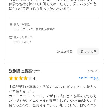
値段も他社と比べて安価で良かったです。又、バッグの色
に合わせて違う色も買おうかと思います。
購入した商品
カラー/ブラック、在庫状況/在庫有
購入したストア
RARELEAK
違反報告
いいね
0
送別品に最高です。
2024/3/15
4
asa********
さん
中学部活動で卒業する先輩方へのプレゼントとして購入さ
せて頂きました。

カードケース、リール、デザイン共にとても喜んでもらえ
たのですが、イニシャルが販売されていない物があり、必
要だったので、全員分イニシャル無しにして、他でイニシ