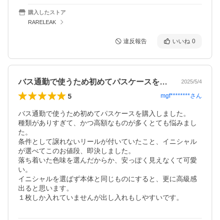
購入したストア
RARELEAK
違反報告
いいね
0
バス通勤で使うため初めてパスケースを購…
2025/5/4
5
mgf********
さん
バス通勤で使うため初めてパスケースを購入しました。

種類がありすぎて、かつ高額なものが多くとても悩みまし
た。

条件として譲れないリールが付いていたこと、イニシャル
が選べてこのお値段、即決しました。

落ち着いた色味を選んだからか、安っぽく見えなくて可愛
い。

イニシャルを選ばず本体と同じものにすると、更に高級感
出ると思います。

１枚しか入れていませんが出し入れもしやすいです。