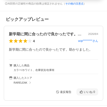
AI回答の正確性や商品の効果は保証されません（
その他の注意点
）
ピックアップレビュー
新学期に間に合ったので良かったです。助…
2026/8/4
4
ucp********
さん
新学期に間に合ったので良かったです。助かりました。
購入した商品
カラー/ホワイト、在庫状況/在庫有
購入したストア
RARELEAK
違反報告
いいね
0