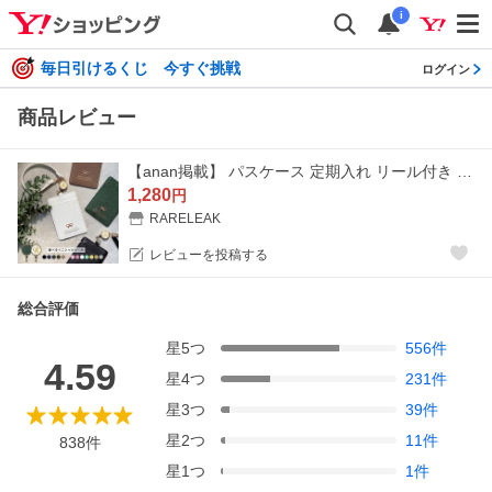
i
毎日引けるくじ 今すぐ挑戦
ログイン
商品レビュー
【anan掲載】 パスケース 定期入れ リール付き レディース 2枚 両面 ICカード対応 リボンデザイン 通勤 通学 ギフト カードケース 爆買
1,280
円
RARELEAK
レビューを投稿する
総合評価
星
5
つ
556
件
4.59
星
4
つ
231
件
星
3
つ
39
件
星
2
つ
11
件
838
件
星
1
つ
1
件