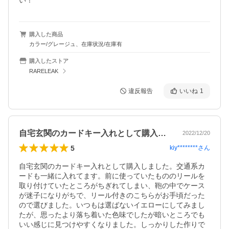
い！
購入した商品
カラー/グレージュ、在庫状況/在庫有
購入したストア
RARELEAK
違反報告
いいね
1
自宅玄関のカードキー入れとして購入しま…
2022/12/20
5
kiy********
さん
自宅玄関のカードキー入れとして購入しました。交通系カ
ードも一緒に入れてます。前に使っていたもののリールを
取り付けていたところがちぎれてしまい、鞄の中でケース
が迷子になりがちで、リール付きのこちらがお手頃だった
ので選びました。いつもは選ばないイエローにしてみまし
たが、思ったより落ち着いた色味でしたが暗いところでも
いい感じに見つけやすくなりました。しっかりした作りで