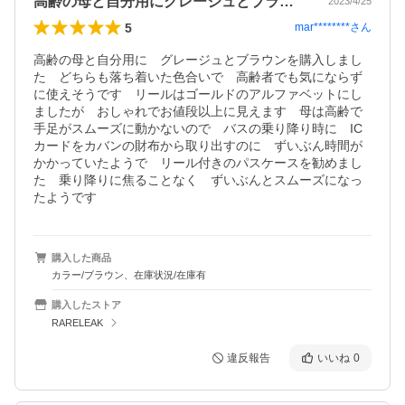
高齢の母と自分用にグレージュとブラウン…
2023/4/25
5
mar********
さん
高齢の母と自分用に　グレージュとブラウンを購入しまし
た　どちらも落ち着いた色合いで　高齢者でも気にならず
に使えそうです　リールはゴールドのアルファベットにし
ましたが　おしゃれでお値段以上に見えます　母は高齢で
手足がスムーズに動かないので　バスの乗り降り時に　IC
カードをカバンの財布から取り出すのに　ずいぶん時間が
かかっていたようで　リール付きのパスケースを勧めまし
た　乗り降りに焦ることなく　ずいぶんとスムーズになっ
たようです　
購入した商品
カラー/ブラウン、在庫状況/在庫有
購入したストア
RARELEAK
違反報告
いいね
0