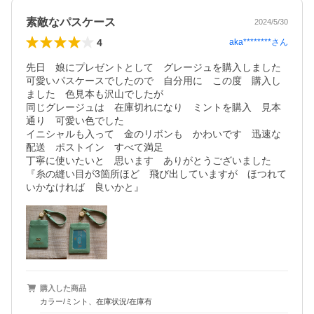
素敵なパスケース
2024/5/30
4
aka********
さん
先日　娘にプレゼントとして　グレージュを購入しました

可愛いパスケースでしたので　自分用に　この度　購入し
ました　色見本も沢山でしたが　

同じグレージュは　在庫切れになり　ミントを購入　見本
通り　可愛い色でした

イニシャルも入って　金のリボンも　かわいです　迅速な
配送　ポストイン　すべて満足

丁寧に使いたいと　思います　ありがとうございました　
『糸の縫い目が3箇所ほど　飛び出していますが　ほつれて
いかなければ　良いかと』
購入した商品
カラー/ミント、在庫状況/在庫有