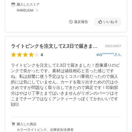
購入したストア
RARELEAK
違反報告
いいね
0
ライトピンクを注文して2,3日で届きま…
2021/10/27
4
auy********
さん
ライトピンクを注文して2,3日で届きました！想像通りのピ
ンクで良かったです。素材は値段相応と言った感じです
ね。私は頻繁に使う予定はなくコスパ重視だったので個人
的には気にしていません。カードを取り出すための穴は小
さめですが問題なく取り出しできたので満足です！印刷部
分はやはり丁寧とまではいきませんがリボンのパーツはそ
こまでチープではなくアンティークっぽくてかわいいです
🙌🏻
購入した商品
カラー/ライトピンク、在庫状況/在庫有