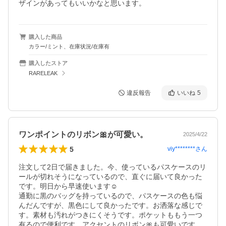
ザインがあってもいいかなと思います。
購入した商品
カラー/ミント、在庫状況/在庫有
購入したストア
RARELEAK
違反報告
いいね
5
ワンポイントのリボン🎀が可愛い。
2025/4/22
5
viy********
さん
注文して2日で届きました。今、使っているパスケースのリ
ールが切れそうになっているので、直ぐに届いて良かった
です。明日から早速使います☺️

通勤に黒のバッグを持っているので、パスケースの色も悩
んだんですが、黒色にして良かったです。お洒落な感じで
す。素材も汚れがつきにくそうです。ポケットももう一つ
有るので便利です。アクセントのリボン🎀も可愛いです。