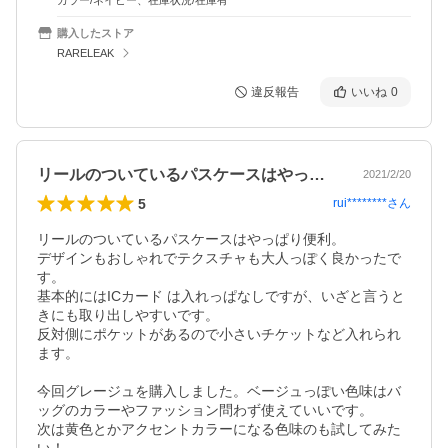
カラー/ネイビー、在庫状況/在庫有
購入したストア
RARELEAK
違反報告
いいね
0
リールのついているパスケースはやっぱり…
2021/2/20
5
rui********
さん
リールのついているパスケースはやっぱり便利。

デザインもおしゃれでテクスチャも大人っぽく良かったで
す。

基本的にはICカード は入れっぱなしですが、いざと言うと
きにも取り出しやすいです。

反対側にポケットがあるので小さいチケットなど入れられ
ます。

今回グレージュを購入しました。ベージュっぽい色味はバ
ッグのカラーやファッション問わず使えていいです。

次は黄色とかアクセントカラーになる色味のも試してみた