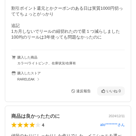
割引ポイント還元とかクーポンのある日は実質1000円切っ
ててちょっとがっかり

追記

1カ月しないでリールの紐切れたので星１つ減らしました

100均のリールは3年使っても問題なかったのに
購入した商品
カラー/ライトピンク、在庫状況/在庫有
購入したストア
RARELEAK
違反報告
いいね
0
商品は良かったたのに
2024/12/11
4
alo********
さん
値段のわりにしっかりした作りでした。イニシャルを選べ