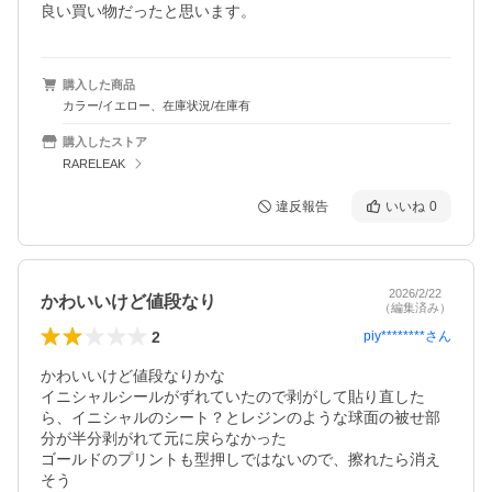
良い買い物だったと思います。
購入した商品
カラー/イエロー、在庫状況/在庫有
購入したストア
RARELEAK
違反報告
いいね
0
2026/2/22
かわいいけど値段なり
（編集済み）
2
piy********
さん
かわいいけど値段なりかな

イニシャルシールがずれていたので剥がして貼り直した
ら、イニシャルのシート？とレジンのような球面の被せ部
分が半分剥がれて元に戻らなかった

ゴールドのプリントも型押しではないので、擦れたら消え
そう
