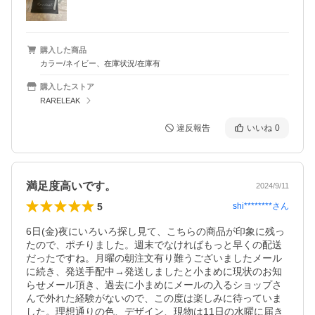
購入した商品
カラー/ネイビー、在庫状況/在庫有
購入したストア
RARELEAK
違反報告
いいね
0
満足度高いです。
2024/9/11
5
shi********
さん
6日(金)夜にいろいろ探し見て、こちらの商品が印象に残っ
たので、ポチりました。週末でなければもっと早くの配送
だったですね。月曜の朝注文有り難うございましたメール
に続き、発送手配中→発送しましたと小まめに現状のお知
らせメール頂き、過去に小まめにメールの入るショップさ
んで外れた経験がないので、この度は楽しみに待っていま
した。理想通りの色、デザイン、現物は11日の水曜に届き