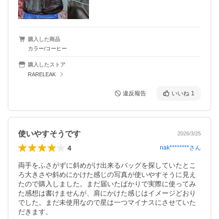
購入した商品
カラー/コーヒー
購入したストア
RARELEAK
違反報告
いいね
1
使いやすそうです
2026/3/25
4
nak********
さん
両手をふさがずに斜めがけ出来るバッグを探していたとこ
ろ大きさや斜めにかけた感じの写真が使いやすそうに見え
たので購入しました。まだ届いたばかりで実際に使ってみ
た感想は書けませんが、肩にかけた感じはイメージどおり
でした。まだ未使用なので星は一つマイナスにさせていた
だきます。