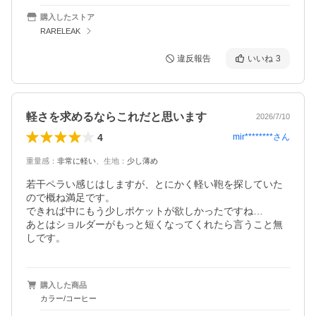
購入したストア
RARELEAK
違反報告
いいね
3
軽さを求めるならこれだと思います
2026/7/10
4
mir********
さん
重量感
：
非常に軽い
、
生地
：
少し薄め
若干ペラい感じはしますが、とにかく軽い鞄を探していた
ので概ね満足です。

できれば中にもう少しポケットが欲しかったですね…

あとはショルダーがもっと短くなってくれたら言うこと無
しです。
購入した商品
カラー/コーヒー