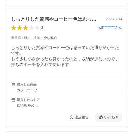
しっとりした質感やコーヒー色は思ってい…
2025/12/14
3
wll********
さん
重量感
：
軽い
、
生地
：
少し薄め
しっとりした質感やコーヒー色は思っていた通り良かった
です。

もう少し小さかったら良かったのと，収納が少ないので手
持ちのポーチを入れて使います。
購入した商品
カラー/コーヒー
購入したストア
RARELEAK
違反報告
いいね
0