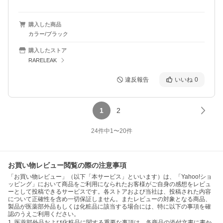
購入した商品
カラー/ブラック
購入したストア
RARELEAK
違反報告
いいね
0
1
2
24
件中
1
〜
20
件
お買い物レビュー閲覧の際の注意事項
「お買い物レビュー」（以下「本サービス」といいます）は、「Yahoo!ショ
ッピング」において商品をご利用になられたお客様がご自身の感想をレビュ
ーとして投稿できるサービスです。各ストアおよび当社は、投稿された内容
について正確性を含め一切保証しません。またレビューの対象となる商品、
製品が医薬部外品もしくは化粧品に該当する場合には、特に以下の事項を確
認のうえご利用ください。
1. 医薬部外品および化粧品に関する重要な事項は、各商品の添付文書に書か