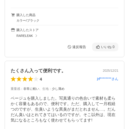
購入した商品
カラー/ブラック
購入したストア
RARELEAK
違反報告
いいね
0
たくさん入って便利です。
2025/12/21
4
jrf********
さん
重量感
：
非常に軽い
、
生地
：
少し薄め
ベージュを購入しました。写真通りの色合いで素材も柔ら
かく容量もあるので、便利です。ただ、購入して一月程経
つのですが、生臭いような異臭がまだとれません…。だん
だん臭いはとれてきてはいるのですが。そこ以外は、現在
気になるところもなく使わせてもらってます!