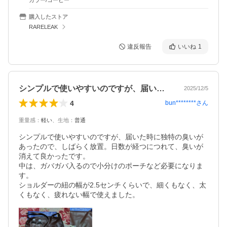
カラー/コーヒー
購入したストア
RARELEAK
違反報告
いいね
1
シンプルで使いやすいのですが、届いた時…
2025/12/5
4
bun********
さん
重量感
：
軽い
、
生地
：
普通
シンプルで使いやすいのですが、届いた時に独特の臭いが
あったので、しばらく放置。日数が経つにつれて、臭いが
消えて良かったです。

中は、ガバガバ入るので小分けのポーチなど必要になりま
す。

ショルダーの紐の幅が2.5センチくらいで、細くもなく、太
くもなく、疲れない幅で使えました。