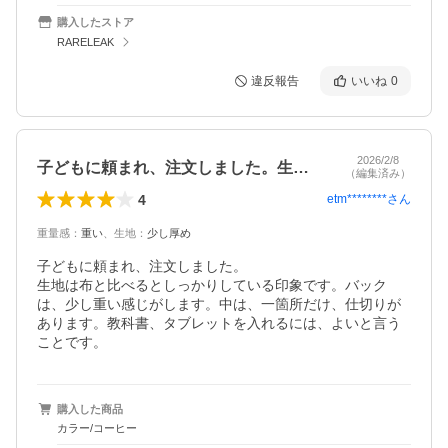
購入したストア
RARELEAK
違反報告
いいね
0
2026/2/8
子どもに頼まれ、注文しました。生地は布…
（編集済み）
4
etm********
さん
重量感
：
重い
、
生地
：
少し厚め
子どもに頼まれ、注文しました。

生地は布と比べるとしっかりしている印象です。バック
は、少し重い感じがします。中は、一箇所だけ、仕切りが
あります。教科書、タブレットを入れるには、よいと言う
ことです。
購入した商品
カラー/コーヒー