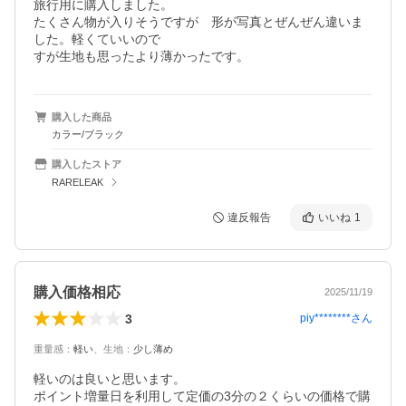
旅行用に購入しました。

たくさん物が入りそうですが　形が写真とぜんぜん違いま
した。軽くていいので

すが生地も思ったより薄かったです。
購入した商品
カラー/ブラック
購入したストア
RARELEAK
違反報告
いいね
1
購入価格相応
2025/11/19
3
piy********
さん
重量感
：
軽い
、
生地
：
少し薄め
軽いのは良いと思います。

ポイント増量日を利用して定価の3分の２くらいの価格で購