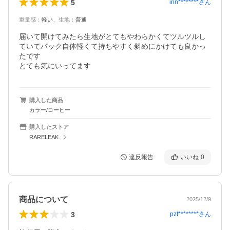
5
inn********
さん
重量感
：
軽い
、
生地
：
普通
届いて開けてみたら生地がとてもやわらかくてツルツルし
ていてバック自体軽くて持ちやすく斜めにかけても良かっ
たです

とても気にいってます
購入した商品
カラー/コーヒー
購入したストア
RARELEAK
違反報告
いいね
0
商品について
2025/12/9
3
pzf********
さん