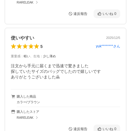
RARELEAK
違反報告
いいね
0
使いやすい
2025/12/5
5
yuk********
さん
重量感
：
軽い
、
生地
：
少し薄め
注文から手元に届くまで迅速で驚きました

探していたサイズのバッグでしたので嬉しいです

ありがとうございました🙇
購入した商品
カラー/ブラウン
購入したストア
RARELEAK
違反報告
いいね
0