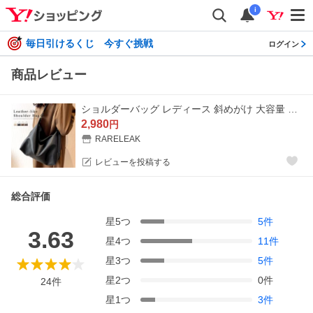
i
毎日引けるくじ 今すぐ挑戦
ログイン
商品レビュー
ショルダーバッグ レディース 斜めがけ 大容量 大きめ a4 軽い ファスナー 内ポケット 通勤 通学 肩かけ 爆買
2,980
円
RARELEAK
レビューを投稿する
総合評価
星
5
つ
5
件
3.63
星
4
つ
11
件
星
3
つ
5
件
星
2
つ
0
件
24
件
星
1
つ
3
件