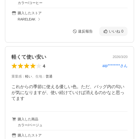
カラー/コーヒー
購入したストア
RARELEAK
違反報告
いいね
0
軽くて使い安い
2026/3/20
4
aip********
さん
重量感
：
軽い
、
生地
：
普通
これからの季節に使える優しい色。ただ、バッグ内の匂い
が気になりますが、使い続けていけば消えるのかなと思っ
てます
購入した商品
カラー/ベージュ
購入したストア