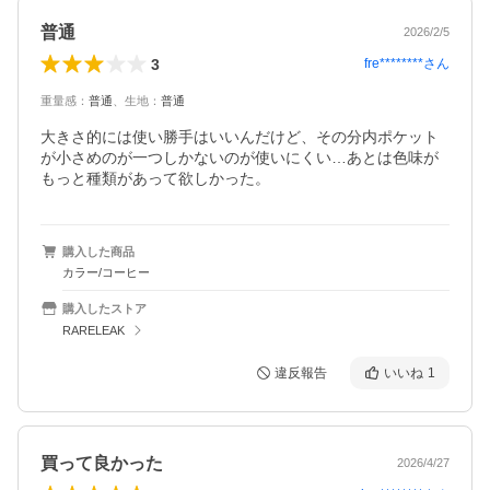
普通
2026/2/5
3
fre********
さん
重量感
：
普通
、
生地
：
普通
大きさ的には使い勝手はいいんだけど、その分内ポケット
が小さめのが一つしかないのが使いにくい…あとは色味が
もっと種類があって欲しかった。
購入した商品
カラー/コーヒー
購入したストア
RARELEAK
違反報告
いいね
1
買って良かった
2026/4/27