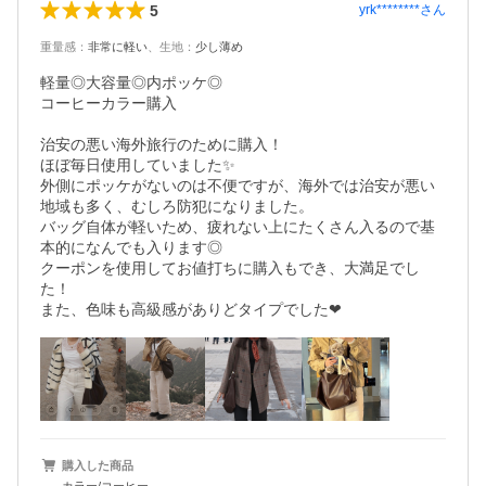
5
yrk********
さん
重量感
：
非常に軽い
、
生地
：
少し薄め
軽量◎大容量◎内ポッケ◎

コーヒーカラー購入

治安の悪い海外旅行のために購入！

ほぼ毎日使用していました✨

外側にポッケがないのは不便ですが、海外では治安が悪い
地域も多く、むしろ防犯になりました。

バッグ自体が軽いため、疲れない上にたくさん入るので基
本的になんでも入ります◎

クーポンを使用してお値打ちに購入もでき、大満足でし
た！

また、色味も高級感がありどタイプでした❤︎
購入した商品