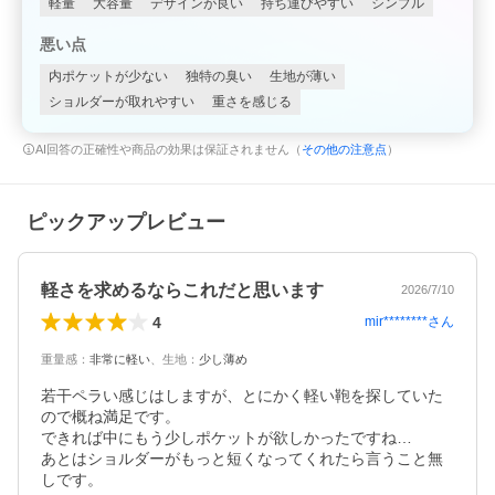
軽量
大容量
デザインが良い
持ち運びやすい
シンプル
悪い点
内ポケットが少ない
独特の臭い
生地が薄い
ショルダーが取れやすい
重さを感じる
AI回答の正確性や商品の効果は保証されません（
その他の注意点
）
ピックアップレビュー
軽さを求めるならこれだと思います
2026/7/10
4
mir********
さん
重量感
：
非常に軽い
、
生地
：
少し薄め
若干ペラい感じはしますが、とにかく軽い鞄を探していた
ので概ね満足です。

できれば中にもう少しポケットが欲しかったですね…

あとはショルダーがもっと短くなってくれたら言うこと無
しです。