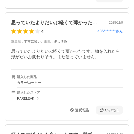
思っていたよりだいぶ軽くて薄かったです…
2025/11/9
4
a86********
さん
重量感
：
非常に軽い
、
生地
：
少し薄め
思っていたよりだいぶ軽くて薄かったです。物を入れたら
形がだいぶ変わりそう。まだ使っていません。
購入した商品
カラー/コーヒー
購入したストア
RARELEAK
違反報告
いいね
1