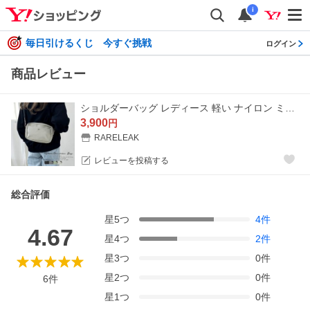
i
毎日引けるくじ 今すぐ挑戦
ログイン
商品レビュー
ショルダーバッグ レディース 軽い ナイロン ミニショルダーバッグ 斜め掛け 抗菌 防臭 サコッシュ 2way ポーチ 撥水 ポケット多い 爆買
3,900
円
RARELEAK
レビューを投稿する
総合評価
星
5
つ
4
件
4.67
星
4
つ
2
件
星
3
つ
0
件
星
2
つ
0
件
6
件
星
1
つ
0
件