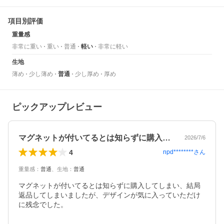
項目別評価
重量感
非常に重い
重い
普通
軽い
非常に軽い
生地
薄め
少し薄め
普通
少し厚め
厚め
ピックアップレビュー
マグネットが付いてるとは知らずに購入し…
2026/7/6
4
npd********
さん
重量感
：
普通
、
生地
：
普通
マグネットが付いてるとは知らずに購入してしまい、結局
返品してしまいましたが、デザインが気に入っていただけ
に残念でした。