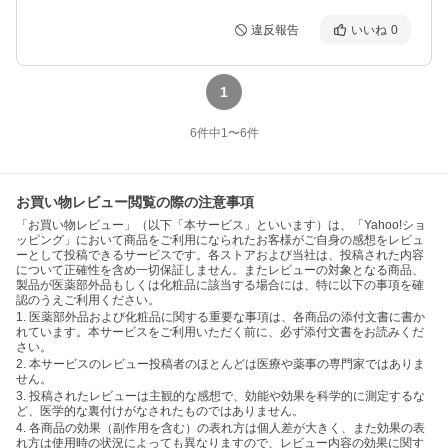
違反報告
いいね
0
1
6
件中
1
〜
6
件
お買い物レビュー閲覧の際の注意事項
「お買い物レビュー」（以下「本サービス」といいます）は、「Yahoo!ショ
ッピング」において商品をご利用になられたお客様がご自身の感想をレビュ
ーとして投稿できるサービスです。各ストアおよび当社は、投稿された内容
について正確性を含め一切保証しません。またレビューの対象となる商品、
製品が医薬部外品もしくは化粧品に該当する場合には、特に以下の事項を確
認のうえご利用ください。
1. 医薬部外品および化粧品に関する重要な事項は、各商品の添付文書に書か
れています。本サービスをご利用いただく前に、必ず添付文書をお読みくだ
さい。
2. 本サービスのレビュー投稿者のほとんどは医療や薬事の専門家ではありま
せん。
3. 投稿されたレビューは主観的な感想で、効能や効果を科学的に測定するな
ど、医学的な裏付けがなされたものではありません。
4. 各商品の効果（副作用を含む）の表れ方は個人差が大きく、また効果の表
れ方は使用時の状況によっても異なりますので、レビュー内容の効果に関す