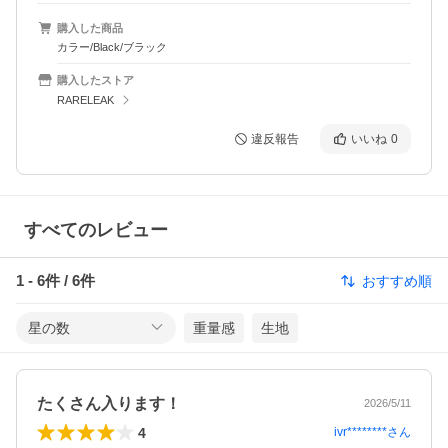
購入した商品
カラー/Black/ブラック
購入したストア
RARELEAK
違反報告
いいね
0
すべてのレビュー
1
-
6
件 /
6
件
おすすめ順
星の数
重量感
生地
たくさん入ります！
2026/5/11
4
ivr********
さん