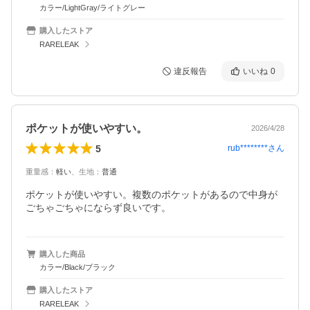
カラー/LightGray/ライトグレー
購入したストア
RARELEAK
違反報告
いいね
0
ポケットが使いやすい。
2026/4/28
5
rub********
さん
重量感
：
軽い
、
生地
：
普通
ポケットが使いやすい。複数のポケットがあるので中身が
ごちゃごちゃにならず良いです。
購入した商品
カラー/Black/ブラック
購入したストア
RARELEAK