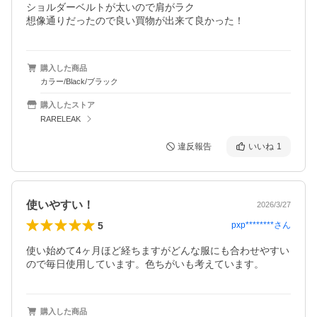
ショルダーベルトが太いので肩がラク

想像通りだったので良い買物が出来て良かった！
購入した商品
カラー/Black/ブラック
購入したストア
RARELEAK
違反報告
いいね
1
使いやすい！
2026/3/27
5
pxp********
さん
使い始めて4ヶ月ほど経ちますがどんな服にも合わせやすい
ので毎日使用しています。色ちがいも考えています。
購入した商品