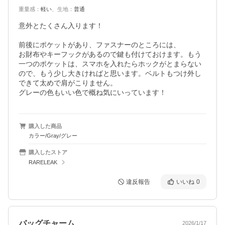
重量感
：
軽い
、
生地
：
普通
意外とたくさん入ります！

前後にポケットがあり、ファスナーのところには、

お財布やキーフックがあるので鍵も付けておけます。もう
一つのポケットは、スマホを入れたらホックがとまらない
ので、もう少し大きければと思います。ベルトもつけ外し
できて太めで肩がこりません。

グレーの色もいい色で概ね気にいっています！
購入した商品
カラー/Gray/グレー
購入したストア
RARELEAK
違反報告
いいね
0
バッグチャーム
2026/1/17