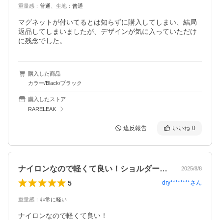
重量感
：
普通
、
生地
：
普通
マグネットが付いてるとは知らずに購入してしまい、結局
返品してしまいましたが、デザインが気に入っていただけ
に残念でした。
購入した商品
カラー/Black/ブラック
購入したストア
RARELEAK
違反報告
いいね
0
ナイロンなので軽くて良い！ショルダーベ…
2025/8/8
5
dry********
さん
重量感
：
非常に軽い
ナイロンなので軽くて良い！
