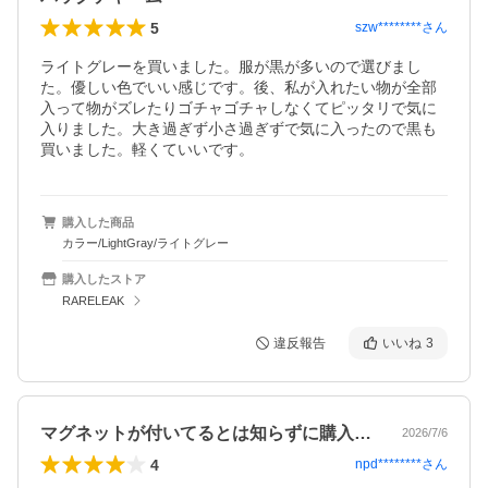
5
szw********
さん
ライトグレーを買いました。服が黒が多いので選びまし
た。優しい色でいい感じです。後、私が入れたい物が全部
入って物がズレたりゴチャゴチャしなくてピッタリで気に
入りました。大き過ぎず小さ過ぎずで気に入ったので黒も
買いました。軽くていいです。
購入した商品
カラー/LightGray/ライトグレー
購入したストア
RARELEAK
違反報告
いいね
3
マグネットが付いてるとは知らずに購入し…
2026/7/6
4
npd********
さん