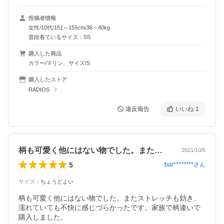
投稿者情報
女性/10代/151～155cm/36～40kg
普段着ているサイズ：SS
購入した商品
カラー/マリン、サイズ/S
購入したストア
RADIOS
違反報告
いいね
1
柄も可愛く他にはない物でした。またスト…
2021/10/5
5
bar********
さん
サイズ
：
ちょうどよい
柄も可愛く他にはない物でした。またストレッチも効き、
濡れていても不快に感じづらかったです。家族で柄違いで
購入しました。