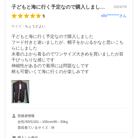
子どもと海に行く予定なので購入しました…
2024/7/9
5
v0s********
さん
サイズ
：
ちょうどよい
子どもと海に行く予定なので購入しました

フード付きと迷いましたが、帽子をかぶるかなと思いこち
らにしました

水着の上から着るのでワンサイズ大きめを買いましたが若
干ぴっちりな感じです

伸縮性があるので着用には問題なしです

柄も可愛いくて海に行くのが楽しみです
投稿者情報
女性/30代/161～165cm/46～50kg
普段着ているサイズ：M
購入した商品