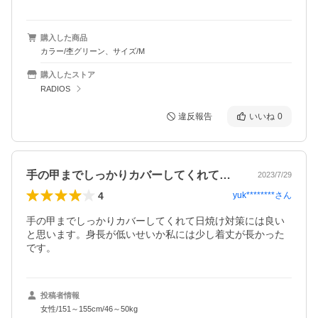
購入した商品
カラー/杢グリーン、サイズ/M
購入したストア
RADIOS
違反報告
いいね
0
手の甲までしっかりカバーしてくれて日焼…
2023/7/29
4
yuk********
さん
手の甲までしっかりカバーしてくれて日焼け対策には良い
と思います。身長が低いせいか私には少し着丈が長かった
です。
投稿者情報
女性/151～155cm/46～50kg