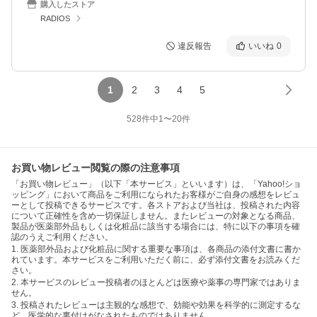
購入したストア
RADIOS
違反報告
いいね
0
1
2
3
4
5
528
件中
1
〜
20
件
お買い物レビュー閲覧の際の注意事項
「お買い物レビュー」（以下「本サービス」といいます）は、「Yahoo!ショ
ッピング」において商品をご利用になられたお客様がご自身の感想をレビュ
ーとして投稿できるサービスです。各ストアおよび当社は、投稿された内容
について正確性を含め一切保証しません。またレビューの対象となる商品、
製品が医薬部外品もしくは化粧品に該当する場合には、特に以下の事項を確
認のうえご利用ください。
1. 医薬部外品および化粧品に関する重要な事項は、各商品の添付文書に書か
れています。本サービスをご利用いただく前に、必ず添付文書をお読みくだ
さい。
2. 本サービスのレビュー投稿者のほとんどは医療や薬事の専門家ではありま
せん。
3. 投稿されたレビューは主観的な感想で、効能や効果を科学的に測定するな
ど、医学的な裏付けがなされたものではありません。