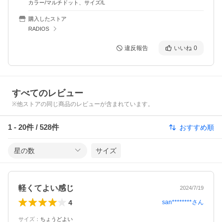
カラー/マルチドット、サイズ/L
購入したストア
RADIOS
違反報告
いいね
0
すべてのレビュー
※他ストアの同じ商品のレビューが含まれています。
1
-
20
件 /
528
件
おすすめ順
星の数
サイズ
軽くてよい感じ
2024/7/19
4
san********
さん
サイズ
：
ちょうどよい