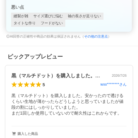
悪い点
縫製が雑
サイズ選びに悩む
袖の長さが足りない
タイトな作り
フードがない
AI回答の正確性や商品の効果は保証されません（
その他の注意点
）
ピックアップレビュー
黒（マルチドット）を購入しました。安か…
2026/7/26
5
wxx********
さん
黒（マルチドット）を購入しました。安かったので透ける
くらい生地が薄かったらどうしようと思っていましたが値
段の割にはしっかりしていました。

まだ1回しか使用していないので耐久性はこれからです。
購入した商品