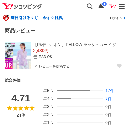
i
毎日引けるくじ 今すぐ挑戦
ログイン
商品レビュー
【P5倍+ク-ポン】FELLOW ラッシュガード ジップアップ レディース 長袖 S〜3L 日本規格 スタンドカラー 水陸両用 速乾 UPF50+ 紫外線対策
2,480
円
RADIOS
レビューを投稿する
総合評価
星
5
つ
17
件
4.71
星
4
つ
7
件
星
3
つ
0
件
星
2
つ
0
件
24
件
星
1
つ
0
件