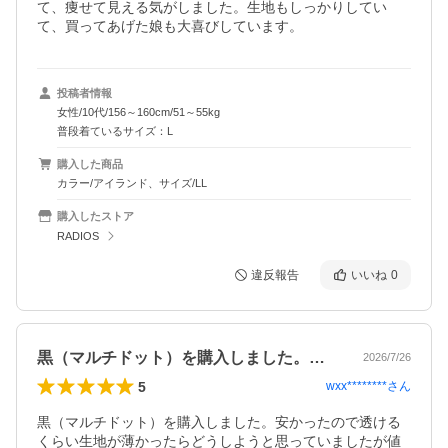
て、痩せて見える気がしました。生地もしっかりしてい
て、買ってあげた娘も大喜びしています。
投稿者情報
女性/10代/156～160cm/51～55kg
普段着ているサイズ：L
購入した商品
カラー/アイランド、サイズ/LL
購入したストア
RADIOS
違反報告
いいね
0
黒（マルチドット）を購入しました。安か…
2026/7/26
5
wxx********
さん
黒（マルチドット）を購入しました。安かったので透ける
くらい生地が薄かったらどうしようと思っていましたが値