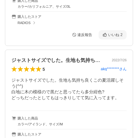
購入した商品
カラー/カリフォルニア、サイズ/3L
購入したストア
RADIOS
違反報告
いいね
2
ジャストサイズでした。生地も気持ち良く…
2022/7/26
5
akq********
さん
ジャストサイズでした。生地も気持ち良くこの夏活躍しそ
う(^^)

白地に木の模様ので黒だと思ってたら多分紺色?

どっちだったとしてもはっきりしてて気に入ってます。
購入した商品
カラー/アイランド、サイズ/M
購入したストア