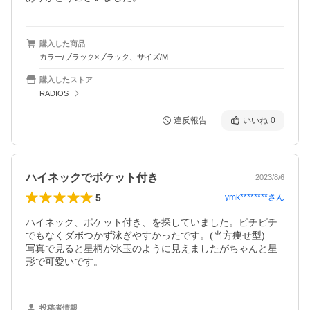
購入した商品
カラー/ブラック×ブラック、サイズ/M
購入したストア
RADIOS
違反報告
いいね
0
ハイネックでポケット付き
2023/8/6
5
ymk********
さん
ハイネック、ポケット付き、を探していました。ピチピチ
でもなくダボつかず泳ぎやすかったです。(当方痩せ型)

写真で見ると星柄が水玉のように見えましたがちゃんと星
形で可愛いです。
投稿者情報