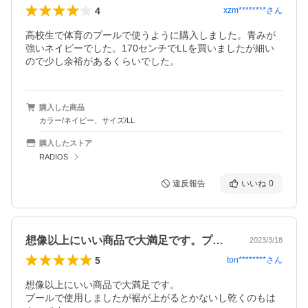
4
xzm********
さん
高校生で体育のプールで使うように購入しました。青みが
強いネイビーでした。170センチでLLを買いましたが細い
ので少し余裕があるくらいでした。
購入した商品
カラー/ネイビー、サイズ/LL
購入したストア
RADIOS
違反報告
いいね
0
想像以上にいい商品で大満足です。プール…
2023/3/18
5
ton********
さん
想像以上にいい商品で大満足です。

プールで使用しましたが裾が上がるとかないし乾くのもは