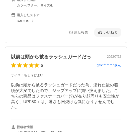
カラー/スター、サイズ/L
購入したストア
RADIOS
違反報告
いいね
0
以前は頭から被るラッシュガードだった為…
2022/7/22
5
gsx********
さん
サイズ
：
ちょうどよい
以前は頭から被るラッシュガードだった為、濡れた後の着
脱が大変でしたので、ジップアップに買い換えました。こ
ちらの商品はファスナーカバー(?)が在り顔周りも安全性が
高く、UPF50＋は、暑さも日焼けも気になりませんでし
た。
投稿者情報