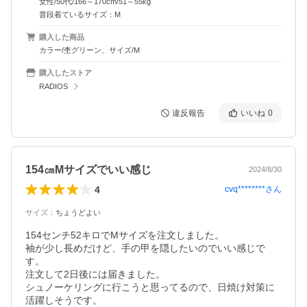
女性/50代/166～170cm/51～55kg
普段着ているサイズ：M
購入した商品
カラー/杢グリーン、サイズ/M
購入したストア
RADIOS
違反報告
いいね
0
154㎝Mサイズでいい感じ
2024/8/30
4
cvq********
さん
サイズ
：
ちょうどよい
154センチ52キロでMサイズを注文しました。

袖が少し長めだけど、手の甲を隠したいのでいい感じで
す。

注文して2日後には届きました。

シュノーケリングに行こうと思ってるので、日焼け対策に
活躍しそうです。