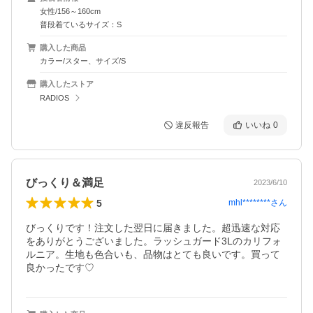
女性/156～160cm
普段着ているサイズ：S
購入した商品
カラー/スター、サイズ/S
購入したストア
RADIOS
違反報告
いいね
0
びっくり＆満足
2023/6/10
5
mhl********
さん
びっくりです！注文した翌日に届きました。超迅速な対応
をありがとうございました。ラッシュガード3Lのカリフォ
ルニア。生地も色合いも、品物はとても良いです。買って
良かったです♡