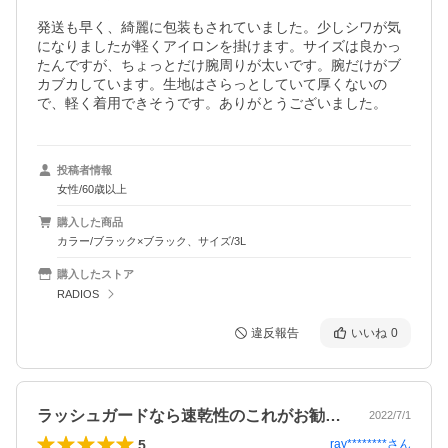
発送も早く、綺麗に包装もされていました。少しシワが気
になりましたが軽くアイロンを掛けます。サイズは良かっ
たんですが、ちょっとだけ腕周りが太いです。腕だけがブ
カブカしています。生地はさらっとしていて厚くないの
で、軽く着用できそうです。ありがとうございました。
投稿者情報
女性/60歳以上
購入した商品
カラー/ブラック×ブラック、サイズ/3L
購入したストア
RADIOS
違反報告
いいね
0
ラッシュガードなら速乾性のこれがお勧め！
2022/7/1
5
ray********
さん