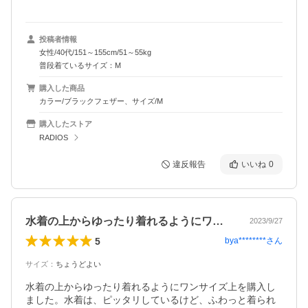
投稿者情報
女性/40代/151～155cm/51～55kg
普段着ているサイズ：M
購入した商品
カラー/ブラックフェザー、サイズ/M
購入したストア
RADIOS
違反報告
いいね
0
水着の上からゆったり着れるようにワンサ…
2023/9/27
5
bya********
さん
サイズ
：
ちょうどよい
水着の上からゆったり着れるようにワンサイズ上を購入し
ました。水着は、ピッタリしているけど、ふわっと着られ