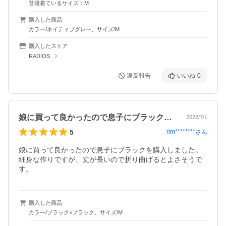
普段着ているサイズ：M
購入した商品
カラー/ネイティブグレー、サイズ/M
購入したストア
RADIOS
違反報告
いいね
0
娘に買って良かったので息子にブラックを…
2022/7/1
5
rim********
さん
娘に買って良かったので息子にブラックを購入しました。
細身な作りですが、丈が長いので折り曲げるとよさそうで
す。
購入した商品
カラー/ブラック×ブラック、サイズ/M