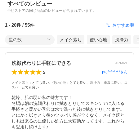
すべてのレビュー
※他ストアの同じ商品のレビューが含まれています。
1
-
20
件 /
55
件
おすすめ順
星の数
メイク落ち
使い心地
洗浄力
洗顔代わりに手軽にできる
2026/6/1
5
prg********
さん
メイク落ち
：
とても良い
、
使い心地
：
とても良い
、
洗浄力
：
非常に良い
、
コ
スパ
：
とても良い
乾燥、肌の弱い私の味方です！

冬場は朝の洗顔代わりに拭きとりしてスキンケアに入れる
手軽さと暖かい季節は水で洗った後に拭きとりしてます。
とにかく拭きとり後のツッパリ感が全くなく、メイク落と
しも出来るのに優しい処方に大変助かってます。これから
も愛用し続けます♪