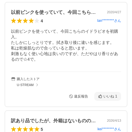
以前ピンクを使っていて、今回こちらのイ…
2020/4/27
4
lan********
さん
以前ピンクを使っていて、今回こちらのイドラビオを初購
入。

たしかにしっとりです。拭き取り後に違いを感じます。

私は乾燥肌なので合っていると思います。

刺激もなく使い心地は良いのですが、ただやはり香りがあ
るので☆4で。
購入したストア
U-STREAM
違反報告
いいね
1
訳あり品でしたが、外箱はないものの、パ…
2026/4/13
5
kei********
さん