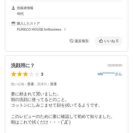
投稿者情報
40代
購入したストア
PURECO HOUSE forBusiness
違反報告
いいね
0
洗顔用に？
2025/9/30
3
wki********
さん
使い心地
：
普通
、
洗浄力
：
普通
妻に頼まれて買いました。

朝の洗顔に使ってるとのこと。

コットンにしみこませて顔を拭いてるようです。

このレビューのために妻に確認して初めて知りました。

朝はこれで拭くだけ・・・(ﾟДﾟ)