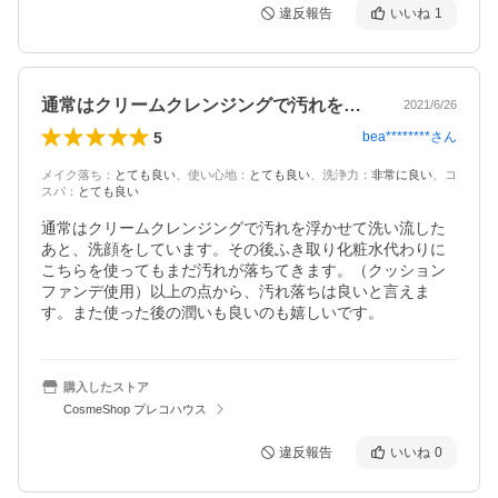
違反報告
いいね
1
通常はクリームクレンジングで汚れを浮か…
2021/6/26
5
bea********
さん
メイク落ち
：
とても良い
、
使い心地
：
とても良い
、
洗浄力
：
非常に良い
、
コ
スパ
：
とても良い
通常はクリームクレンジングで汚れを浮かせて洗い流した
あと、洗顔をしています。その後ふき取り化粧水代わりに
こちらを使ってもまだ汚れが落ちてきます。（クッション
ファンデ使用）以上の点から、汚れ落ちは良いと言えま
す。また使った後の潤いも良いのも嬉しいです。
購入したストア
CosmeShop プレコハウス
違反報告
いいね
0