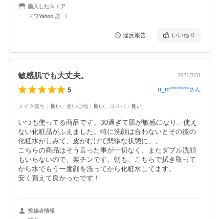
購入したストア
ドワYahoo!店
違反報告
いいね
0
敏感肌でも大丈夫。
2021/7/31
5
u_m********
さん
メイク落ち
：
良い
、
使い心地
：
良い
、
コスパ
：
良い
いつも使ってる商品です。30過ぎて肌が敏感になり、使え
ない化粧品がふえました。特に洗顔は合わないとその後の
化粧水がしみて、皮がむけて悲惨な状態に、、

こちらの商品はそう言った事が一切なく、またダブル洗顔
もいらないので、楽チンです。朝も、こちらで拭き取って
から水でもう一度顔を洗ってから化粧水してます。

安く買えて良かったです！
投稿者情報