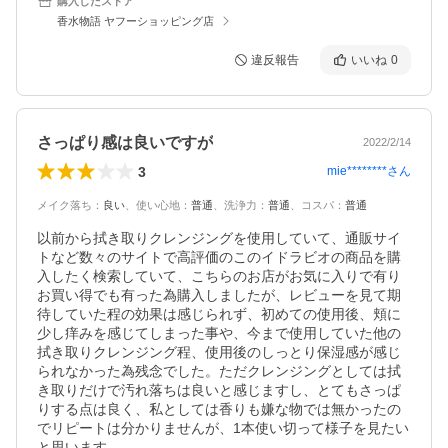
購入したストア
香水物語 ヤフーショッピング店
違反報告
いいね
0
さっぱり感は良いですが
2022/2/14
3
mie********
さん
メイク落ち
：
良い
、
使い心地
：
普通
、
洗浄力
：
普通
、
コスパ
：
普通
以前から拭き取りクレンジングを使用していて、通販サイ
トなど数々のサイトで高評価のこのイドラビオの商品を購
入したく検索していて、こちらのお店がお気に入りで有り
お買い得でも有った為購入しましたが、レビューを見て期
待していた程の効果は感じられず、初めての使用後、頬に
少し痒みを感じてしまった事や、今まで使用していた他の
拭き取りクレンジング程、使用後のしっとり保湿感が感じ
られなかった為残念でした。ただクレンジングとしては拭
き取りだけで汚れ落ちは良いと感じますし、とてもさっぱ
りする点は良く、私としては香りも嫌な物では無かったの
でリピートは分かりませんが、1本使い切って様子を見たい
と思います。