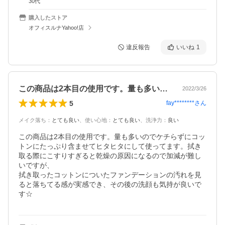
30代
購入したストア
オフィスルナYahoo!店
違反報告
いいね
1
この商品は2本目の使用です。量も多いの…
2022/3/26
5
fay********
さん
メイク落ち
：
とても良い
、
使い心地
：
とても良い
、
洗浄力
：
良い
この商品は2本目の使用です。量も多いのでケチらずにコッ
トンにたっぷり含ませてヒタヒタにして使ってます。拭き
取る際にこすりすぎると乾燥の原因になるので加減が難し
いですが、

拭き取ったコットンについたファンデーションの汚れを見
ると落ちてる感が実感でき、その後の洗顔も気持が良いで
す☆