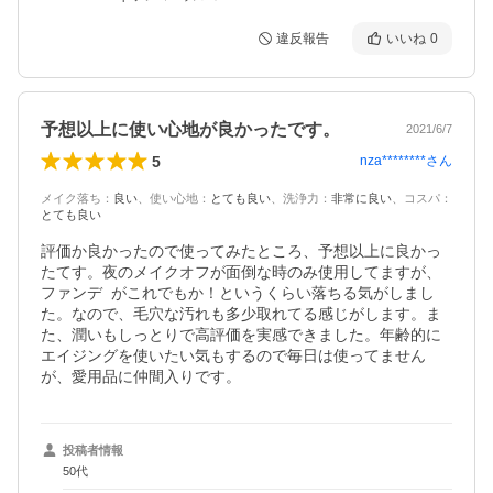
違反報告
いいね
0
予想以上に使い心地が良かったです。
2021/6/7
5
nza********
さん
メイク落ち
：
良い
、
使い心地
：
とても良い
、
洗浄力
：
非常に良い
、
コスパ
：
とても良い
評価か良かったので使ってみたところ、予想以上に良かっ
たてす。夜のメイクオフが面倒な時のみ使用してますが、
ファンデ  がこれでもか！というくらい落ちる気がしまし
た。なので、毛穴な汚れも多少取れてる感じがします。ま
た、潤いもしっとりで高評価を実感できました。年齢的に
エイジングを使いたい気もするので毎日は使ってません
が、愛用品に仲間入りです。
投稿者情報
50代