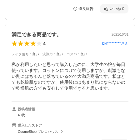
違反報告
いいね
0
満足できる商品です。
2021/10/31
4
bkh********
さん
メイク落ち
：
良い
、
洗浄力
：
良い
、
コスパ
：
良い
私が利用したいと思って購入したのに、大学生の娘が毎日
使っています。コットンにつけて使用しますが、刺激もな
い割にはちゃんと落ちているので大満足商品です。私はと
ても乾燥肌なのですが、使用後にはあまり気にならないの
で乾燥肌の方でも安心して使用できると思います。
投稿者情報
40代
購入したストア
CosmeShop プレコハウス