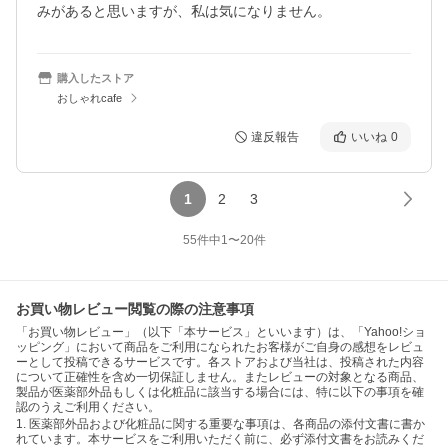
みがあると思いますが、私は気になりません。
購入したストア
おしゃれcafe
違反報告
いいね
0
1
2
3
55
件中
1
〜
20
件
お買い物レビュー閲覧の際の注意事項
「お買い物レビュー」（以下「本サービス」といいます）は、「Yahoo!ショ
ッピング」において商品をご利用になられたお客様がご自身の感想をレビュ
ーとして投稿できるサービスです。各ストアおよび当社は、投稿された内容
について正確性を含め一切保証しません。またレビューの対象となる商品、
製品が医薬部外品もしくは化粧品に該当する場合には、特に以下の事項を確
認のうえご利用ください。
1. 医薬部外品および化粧品に関する重要な事項は、各商品の添付文書に書か
れています。本サービスをご利用いただく前に、必ず添付文書をお読みくだ