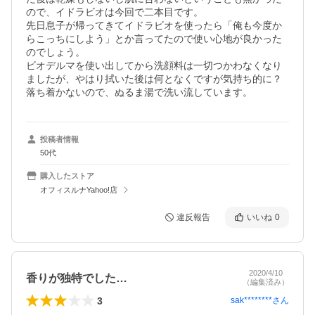
ので、イドラビオは今回で二本目です。

先日息子が帰ってきてイドラビオを使ったら「俺も今度か
らこっちにしよう」とか言ってたので使い心地が良かった
のでしょう。

ビオデルマを使い出してから洗顔料は一切つかわなくなり
ましたが、やはり拭いた後は何となくですが気持ち的に？
落ち着かないので、ぬるま湯で洗い流しています。
投稿者情報
50代
購入したストア
オフィスルナYahoo!店
違反報告
いいね
0
2020/4/10
香りが独特でした…
（編集済み）
3
sak********
さん