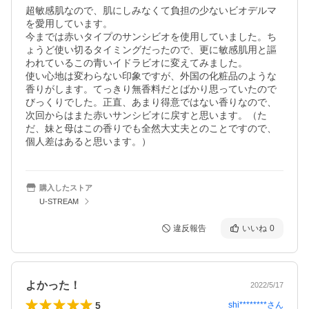
超敏感肌なので、肌にしみなくて負担の少ないビオデルマ
を愛用しています。

今までは赤いタイプのサンシビオを使用していました。ち
ょうど使い切るタイミングだったので、更に敏感肌用と謳
われているこの青いイドラビオに変えてみました。

使い心地は変わらない印象ですが、外国の化粧品のような
香りがします。てっきり無香料だとばかり思っていたので
びっくりでした。正直、あまり得意ではない香りなので、
次回からはまた赤いサンシビオに戻すと思います。（た
だ、妹と母はこの香りでも全然大丈夫とのことですので、
個人差はあると思います。）
購入したストア
U-STREAM
違反報告
いいね
0
よかった！
2022/5/17
5
shi********
さん