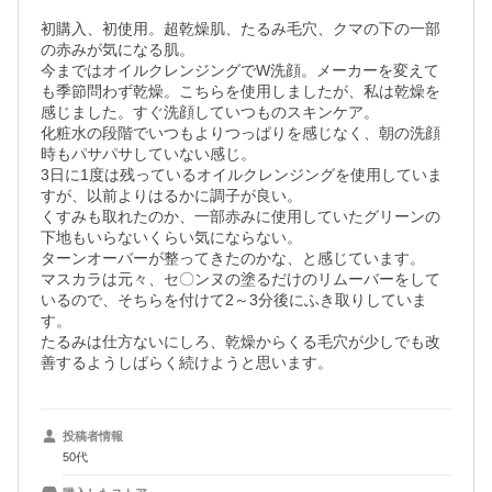
初購入、初使用。超乾燥肌、たるみ毛穴、クマの下の一部
の赤みが気になる肌。

今まではオイルクレンジングでW洗顔。メーカーを変えて
も季節問わず乾燥。こちらを使用しましたが、私は乾燥を
感じました。すぐ洗顔していつものスキンケア。

化粧水の段階でいつもよりつっぱりを感じなく、朝の洗顔
時もパサパサしていない感じ。

3日に1度は残っているオイルクレンジングを使用していま
すが、以前よりはるかに調子が良い。

くすみも取れたのか、一部赤みに使用していたグリーンの
下地もいらないくらい気にならない。

ターンオーバーが整ってきたのかな、と感じています。

マスカラは元々、セ〇ンヌの塗るだけのリムーバーをして
いるので、そちらを付けて2～3分後にふき取りしていま
す。

たるみは仕方ないにしろ、乾燥からくる毛穴が少しでも改
善するようしばらく続けようと思います。
投稿者情報
50代