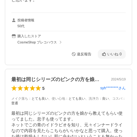
投稿者情報
50代
購入したストア
CosmeShop プレコハウス
違反報告
いいね
0
最初は同じシリーズのピンクの方を娘から…
2024/5/19
5
syh********
さん
メイク落ち
：
とても良い
、
使い心地
：
とても良い
、
洗浄力
：
良い
、
コスパ
：
普通
最初は同じシリーズのピンクの方を娘から教えてもらい使
ってました。息子も使ってます。

ネットでこの青のイドラビオを知り、元々インナードライ
なので内容を見たらこちらがいいかなと思って購入。使っ
た後は乾燥もしないし肌に合わないということも無かった