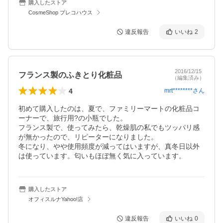
購入したストア
CosmeShop プレコハウス
違反報告
いいね
2
2016/12/15
フランス製のふきとり化粧品
（編集済み）
4
mrt********
さん
初めて購入したのは、夏で、ファミリーマートの化粧品コ
ーナーで、旅行用?の小瓶でした。

フランス製で、使ってみたら、乾燥肌の私でもツッパリ感
が無かったので、リピーターになりました。

冬になり、やや使用頻度が減ってはいますが、真冬日以外
は使っています。匂いもほぼ無く気に入っています。
購入したストア
オフィスルナYahoo!店
違反報告
いいね
0