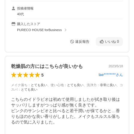
投稿者情報
40代
購入したストア
PURECO HOUSE forBusiness
違反報告
いいね
0
乾燥肌の方にはこちらが良いかも
2023/5/18
5
tae********
さん
メイク落ち
：
とても良い
、
使い心地
：
とても良い
、
洗浄力
：
非常に良い
、
コ
スパ
：
とても良い
こちらのイドラビオは初めて使用しましたが拭き取り後は
サッパリしますがつっぱり感が無く良きです。

ピンクのサンシビオと比べると若干潤いが保てるかと…香
りもほのかな良い香りがしました。メイクもスルスル落ち
るので気に入りました。