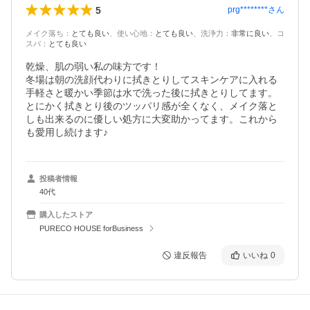
5
prg********
さん
メイク落ち
：
とても良い
、
使い心地
：
とても良い
、
洗浄力
：
非常に良い
、
コ
スパ
：
とても良い
乾燥、肌の弱い私の味方です！

冬場は朝の洗顔代わりに拭きとりしてスキンケアに入れる
手軽さと暖かい季節は水で洗った後に拭きとりしてます。
とにかく拭きとり後のツッパリ感が全くなく、メイク落と
しも出来るのに優しい処方に大変助かってます。これから
も愛用し続けます♪
投稿者情報
40代
購入したストア
PURECO HOUSE forBusiness
違反報告
いいね
0