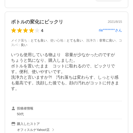
ボトルの変化にビックリ
2021/8/15
4
rie********
さん
メイク落ち
：
とても良い
、
使い心地
：
とても良い
、
洗浄力
：
非常に良い
、
コ
スパ
：
良い
いつも使用している物より　容量が少なかったのですが　
ちょうと気になり、購入しました。

ボトルを置いたまま　コットに取れるので、ビックリで
す。便利、使いやすいです。

洗浄力と言いますか?!　汚れ落ちは変わらす、しっとり感
も最高です。洗顔した後でも、顔の汚れがコットに付きま
す。
投稿者情報
50代
購入したストア
オフィスルナYahoo!店