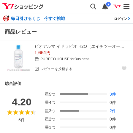
i
毎日引けるくじ 今すぐ挑戦
ログイン
商品レビュー
ビオデルマ イドラビオ H2O（エイチツーオー） 500ml
1,661
円
PURECO HOUSE forBusiness
レビューを投稿する
総合評価
星
5
つ
3
件
4.20
星
4
つ
0
件
星
3
つ
2
件
星
2
つ
0
件
5
件
星
1
つ
0
件