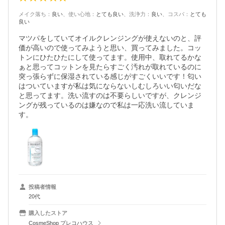
メイク落ち
：
良い
、
使い心地
：
とても良い
、
洗浄力
：
良い
、
コスパ
：
とても
良い
マツパをしていてオイルクレンジングが使えないのと、評
価が高いので使ってみようと思い、買ってみました。コッ
トンにひたひたにして使ってます。使用中、取れてるかな
ぁと思ってコットンを見たらすごく汚れが取れているのに
突っ張らずに保湿されている感じがすごくいいです！匂い
はついていますが私は気にならないしむしろいい匂いだな
と思ってます。洗い流すのは不要らしいですが、クレンジ
ングが残っているのは嫌なので私は一応洗い流していま
す。
投稿者情報
20代
購入したストア
CosmeShop プレコハウス