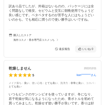
訳あり品でしたが、外箱はないものの、パッケージには全
く問題なしで格安。セビウムと交互に朝晩使用でちょうど
良い感じです。ベタベタするのが苦手な人にはちょうどい
いのかも。でも相応に潤うので使い勝手はいいですね。
購入したストア
海外コスメ・香水専門店コスメっち
違反報告
いいね
0
乾燥しません
2022/12/11
5
kan********
さん
メイク落ち
：
良い
、
使い心地
：
とても良い
、
洗浄力
：
非常に良い
、
コスパ
：
とても良い
いつもピンクのサンシビオを使っていますが、冬になり、
若干乾燥が気になるようになったため、青ボトルを初めて
買ってみました。乾燥せず使い勝手が良いです。香りは好