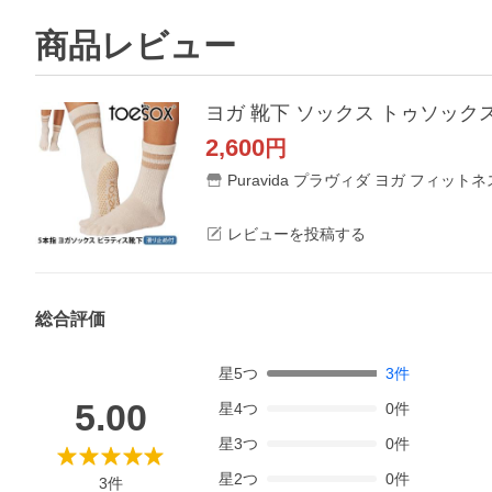
商品レビュー
ヨガ 靴下 ソックス トゥソックス T
2,600
円
Puravida プラヴィダ ヨガ フィットネ
レビューを投稿する
総合評価
星
5
つ
3
件
5.00
星
4
つ
0
件
星
3
つ
0
件
星
2
つ
0
件
3
件