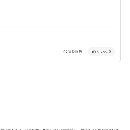
違反報告
いいね
0