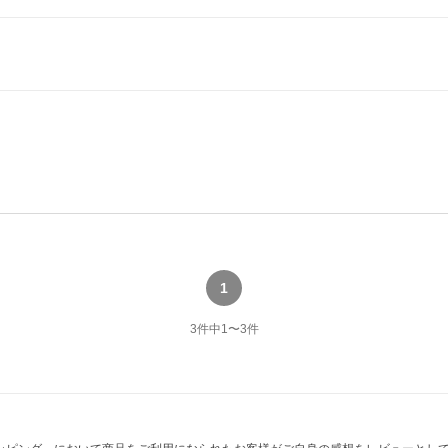
1
3
件中
1
〜
3
件