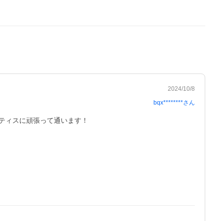
2024/10/8
bqx********
さん
ティスに頑張って通います！