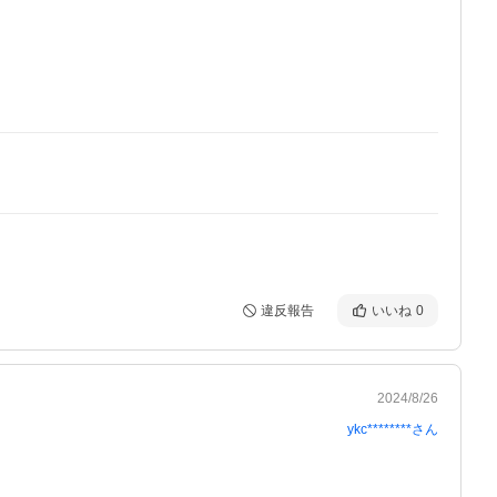
違反報告
いいね
0
2024/8/26
ykc********
さん