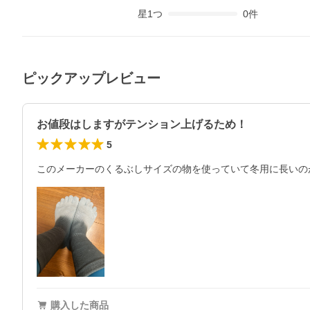
星
1
つ
0
件
ピックアップレビュー
お値段はしますがテンション上げるため！
5
このメーカーのくるぶしサイズの物を使っていて冬用に長いの
購入した商品