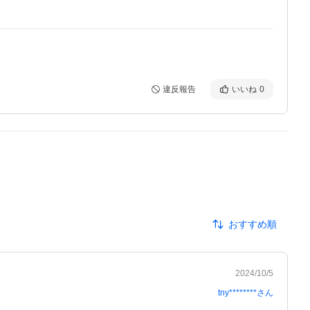
違反報告
いいね
0
おすすめ順
2024/10/5
tny********
さん