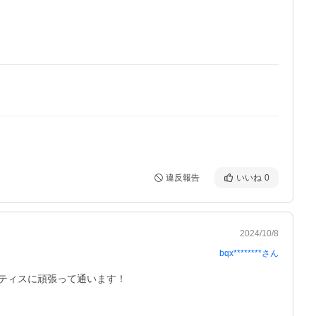
違反報告
いいね
0
2024/10/8
bqx********
さん
ティスに頑張って通います！