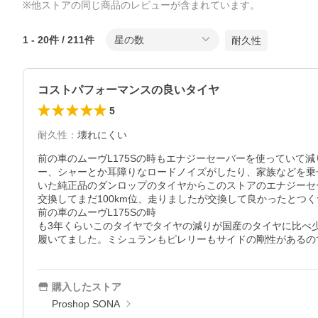
※他ストアの同じ商品のレビューが含まれています。
1
-
20
件 /
211
件
星の数
耐久性
コストパフォーマンスの良いタイヤ
5
耐久性
：
壊れにくい
前の車のムーヴL175Sの時もエナジーセーバーを使ってい
ー、シャーとか耳障りなロードノイズがしたり、家族などを乗
いた純正品のダンロップのタイヤからこのストアのエナジーセー
交換してまだ100km位、走りましたが交換して良かったと
前の車のムーヴL175Sの時

も3年くらいこのタイヤでタイヤの減りが国産のタイヤに比べ
履いてました。ミシュランもピレリーもサイドの剛性があるの
購入したストア
Proshop SONA