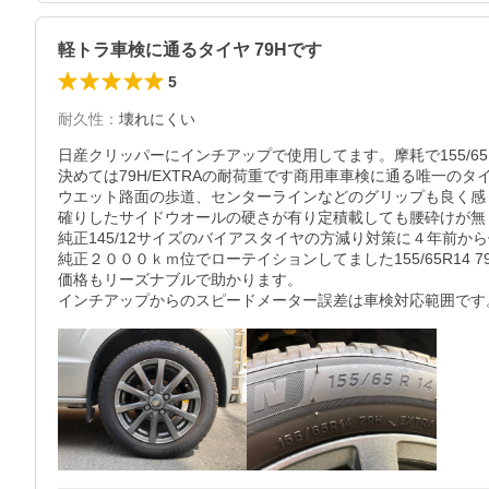
軽トラ車検に通るタイヤ 79Hです
5
耐久性
：
壊れにくい
日産クリッパーにインチアップで使用してます。摩耗で155/65R14 79
決めては79H/EXTRAの耐荷重です商用車車検に通る唯一の
ウエット路面の歩道、センターラインなどのグリップも良く感じ
確りしたサイドウオールの硬さが有り定積載しても腰砕けが無
純正145/12サイズのバイアスタイヤの方減り対策に４年前から
純正２０００ｋｍ位でローテイションしてました155/65R14 79H 
価格もリーズナブルで助かります。

インチアップからのスピードメーター誤差は車検対応範囲です