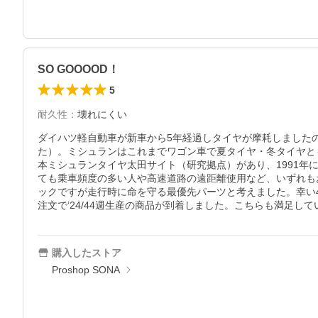
SO GOOOOD！
5
耐久性
：
壊れにくい
ダイハツ軽自動車が新車から5年経過しタイヤが摩耗しました
た）。ミシュランはこれまでワゴン車で夏タイヤ・冬タイヤと
本ミシュランタイヤ太田サイト（研究拠点）があり、1991年
ても乗車頻度の多い人や高速道路の遠距離使用など、いずれも
ックですが走行時に命を守る最優先パーツと考えました。幸い4
注文で’24/44週生産の商品が到着しました。こちらも満足して
購入したストア
Proshop SONA