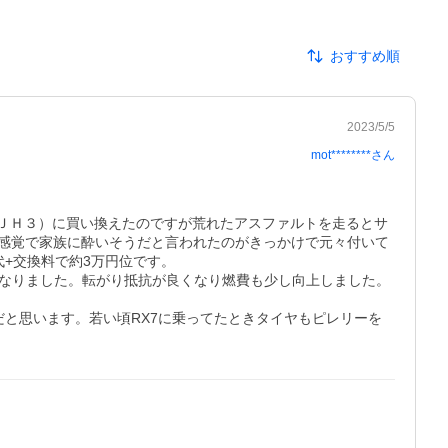
おすすめ順
2023/5/5
mot********
さん
（ＪＨ３）に買い換えたのですが荒れたアスファルトを走るとサ
感覚で家族に酔いそうだと言われたのがきっかけで元々付いて
交換料で約3万円位です。

くなりました。転がり抵抗が良くなり燃費も少し向上しました。
と思います。若い頃RX7に乗ってたときタイヤもピレリーを