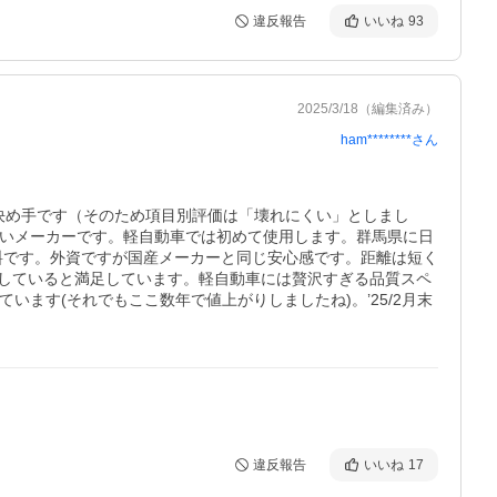
違反報告
いいね
93
2025/3/18
（編集済み）
ham********
さん
決め手です（そのため項目別評価は「壊れにくい」としまし
高いメーカーです。軽自動車では初めて使用します。群馬県に日
材料です。外資ですが国産メーカーと同じ安心感です。距離は短く
していると満足しています。軽自動車には贅沢すぎる品質スペ
ます(それでもここ数年で値上がりしましたね)。’25/2月末
違反報告
いいね
17