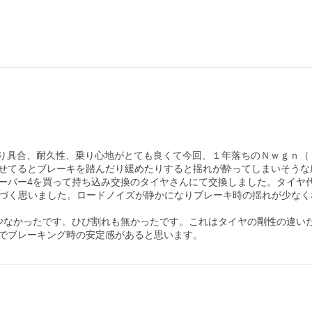
て減り具合、耐久性、乗り心地がとても良くて今回、１年落ちのＮｗｇｎ
せてるとブレーキを踏んだり緩めたりすると揺れが酔ってしまいそうな
バー4を買って持ち込み交換のタイヤさんにて交換しました。タイヤ代+
つくづく思いました。ロードノイズが静かになりブレーキ時の揺れが少な
少なかったです。ひび割れも無かったです。これはタイヤの剛性の違いだ
でブレーキング時の安定感があると思います。