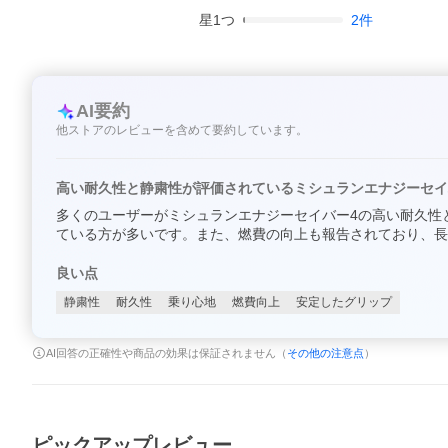
星
1
つ
2
件
AI要約
他ストアのレビューを含めて要約しています。
高い耐久性と静粛性が評価されているミシュランエナジーセイ
多くのユーザーがミシュランエナジーセイバー4の高い耐久性
ている方が多いです。また、燃費の向上も報告されており、長
良い点
静粛性
耐久性
乗り心地
燃費向上
安定したグリップ
AI回答の正確性や商品の効果は保証されません（
その他の注意点
）
ピックアップレビュー