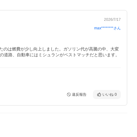
2026/7/17
max********
さん
たのは燃費が少し向上しました。ガソリン代が高騰の中、大変
本の道路、自動車にはミシュランがベストマッチだと思います。
違反報告
いいね
0