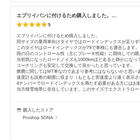
エブリイバンに付けるため購入しました。…
5
エブリイバンに付けるため購入しました。

同サイズの乗用車向けタイヤではロードインデックスが足りず
このタイヤはロードインデックスが79で車検にも適合します。

雨の日のコントロール性（主にブレーキ性能）に期待しての購入
当初気になったロードノイズも1000kmほど走ると静かにな
コーナリングも安定して交換して良かったと思っています。

燃費に関してはMT車なのであまり参考にはならないかと思いますが、ノーマ
速度計も誤差の範囲に収まり（もともと実速度より速く表示さ
4ナンバーでロードインデックスを満たす必要がある方にはお勧
当方積雪地帯に在住しています。このサイズでエクストラロー
購入したストア
Proshop SONA