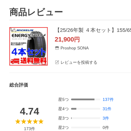
商品レビュー
【25/26年製 ４本セット】155/6
21,900
円
Proshop SONA
レビューを投稿する
総合評価
星
5
つ
137
件
4.74
星
4
つ
31
件
星
3
つ
3
件
星
2
つ
0
件
173
件