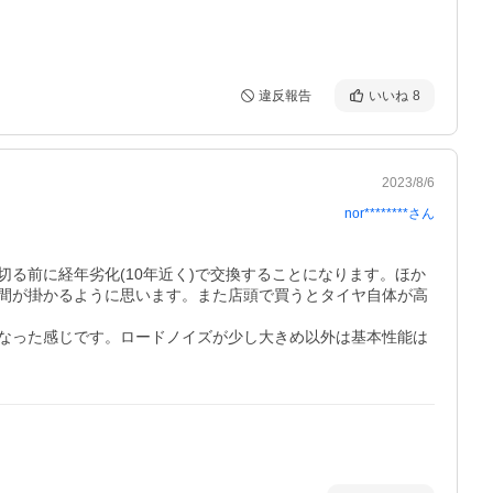
違反報告
いいね
8
2023/8/6
nor********
さん
る前に経年劣化(10年近く)で交換することになります。ほか
間が掛かるように思います。また店頭で買うとタイヤ自体が高
なった感じです。ロードノイズが少し大きめ以外は基本性能は