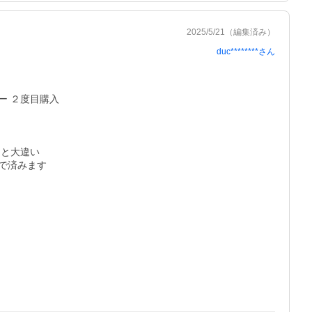
2025/5/21
（編集済み）
duc********
さん
ー ２度目購入

と大違い

位で済みます
