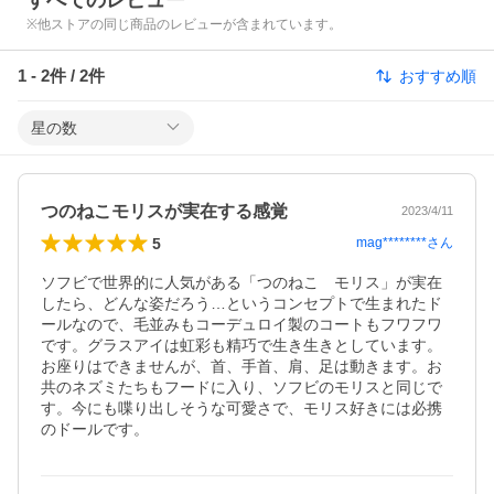
すべてのレビュー
※他ストアの同じ商品のレビューが含まれています。
1
-
2
件 /
2
件
おすすめ順
星の数
つのねこモリスが実在する感覚
2023/4/11
5
mag********
さん
ソフビで世界的に人気がある「つのねこ　モリス」が実在
したら、どんな姿だろう…というコンセプトで生まれたド
ールなので、毛並みもコーデュロイ製のコートもフワフワ
です。グラスアイは虹彩も精巧で生き生きとしています。
お座りはできませんが、首、手首、肩、足は動きます。お
共のネズミたちもフードに入り、ソフビのモリスと同じで
す。今にも喋り出しそうな可愛さで、モリス好きには必携
のドールです。