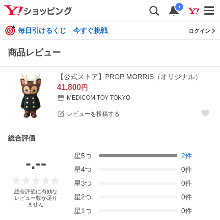
i
毎日引けるくじ 今すぐ挑戦
ログイン
商品レビュー
【公式ストア】PROP MORRIS（オリジナル）
41,800
円
MEDICOM TOY TOKYO
レビューを投稿する
総合評価
星
5
つ
2
件
-.--
星
4
つ
0
件
星
3
つ
0
件
総合評価に有効な
星
2
つ
0
件
レビュー数が足り
ません
星
1
つ
0
件