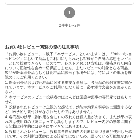
1
2
件中
1
〜
2
件
お買い物レビュー閲覧の際の注意事項
「お買い物レビュー」（以下「本サービス」といいます）は、「Yahoo!ショ
ッピング」において商品をご利用になられたお客様がご自身の感想をレビュ
ーとして投稿できるサービスです。各ストアおよび当社は、投稿された内容
について正確性を含め一切保証しません。またレビューの対象となる商品、
製品が医薬部外品もしくは化粧品に該当する場合には、特に以下の事項を確
認のうえご利用ください。
1. 医薬部外品および化粧品に関する重要な事項は、各商品の添付文書に書か
れています。本サービスをご利用いただく前に、必ず添付文書をお読みくだ
さい。
2. 本サービスのレビュー投稿者のほとんどは医療や薬事の専門家ではありま
せん。
3. 投稿されたレビューは主観的な感想で、効能や効果を科学的に測定するな
ど、医学的な裏付けがなされたものではありません。
4. 各商品の効果（副作用を含む）の表れ方は個人差が大きく、また効果の表
れ方は使用時の状況によっても異なりますので、レビュー内容の効果に関す
る記載は科学的には参考にすべきではありません。
5. 投稿されたレビューは、投稿者各自が独自の判断に基づき選び使用した感
想です。その判断は医師による診断ではないため、誤っている可能性があり