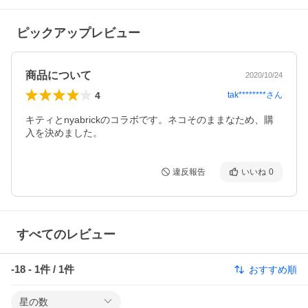
ピックアップレビュー
商品について
2020/10/24
4
tak********
さん
キティとnyabrickのコラボです。ネコそのままなため、購
入を決めました。
違反報告
いいね
0
すべてのレビュー
-18
-
1
件 /
1
件
おすすめ順
星の数