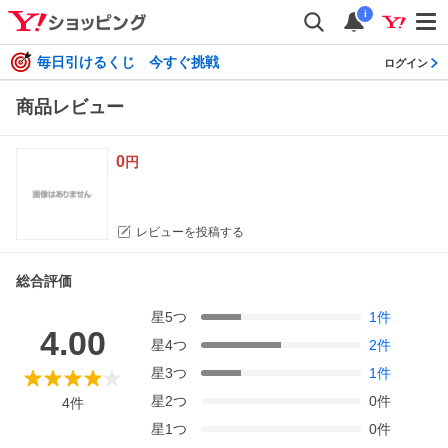
i
毎日引けるくじ 今すぐ挑戦
ログイン
商品レビュー
0
円
レビューを投稿する
総合評価
星
5
つ
1
件
4.00
星
4
つ
2
件
星
3
つ
1
件
星
2
つ
0
件
4
件
星
1
つ
0
件