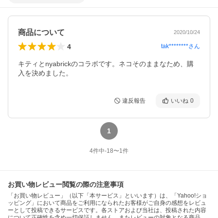
商品について
2020/10/24
4
tak********
さん
キティとnyabrickのコラボです。ネコそのままなため、購
入を決めました。
違反報告
いいね
0
1
4
件中
-18
〜
1
件
お買い物レビュー閲覧の際の注意事項
「お買い物レビュー」（以下「本サービス」といいます）は、「Yahoo!ショ
ッピング」において商品をご利用になられたお客様がご自身の感想をレビュ
ーとして投稿できるサービスです。各ストアおよび当社は、投稿された内容
について正確性を含め一切保証しません。またレビューの対象となる商品、