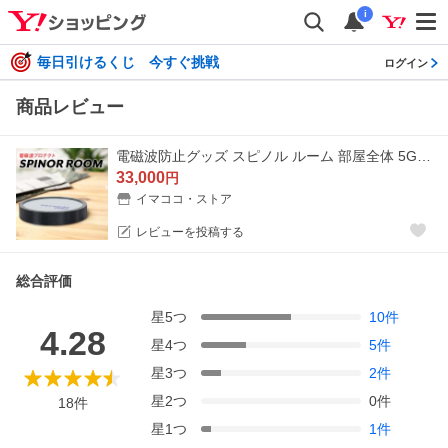
i
毎日引けるくじ 今すぐ挑戦
ログイン
商品レビュー
電磁波防止グッズ スピノル ルーム 部屋全体 5G 電磁波対策 家 電磁波カット グッズ 電磁波防止 電磁波の影響 対策 spinor ウクライナ発
33,000
円
イマココ・ストア
レビューを投稿する
総合評価
星
5
つ
10
件
4.28
星
4
つ
5
件
星
3
つ
2
件
星
2
つ
0
件
18
件
星
1
つ
1
件