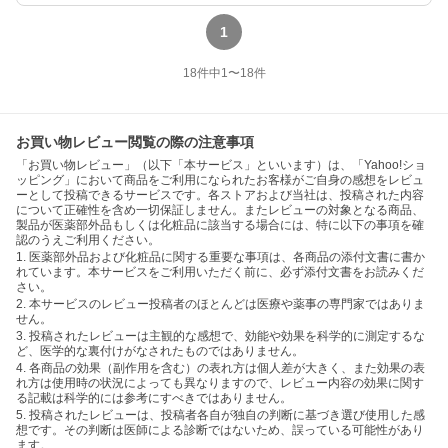
1
18
件中
1
〜
18
件
お買い物レビュー閲覧の際の注意事項
「お買い物レビュー」（以下「本サービス」といいます）は、「Yahoo!ショ
ッピング」において商品をご利用になられたお客様がご自身の感想をレビュ
ーとして投稿できるサービスです。各ストアおよび当社は、投稿された内容
について正確性を含め一切保証しません。またレビューの対象となる商品、
製品が医薬部外品もしくは化粧品に該当する場合には、特に以下の事項を確
認のうえご利用ください。
1. 医薬部外品および化粧品に関する重要な事項は、各商品の添付文書に書か
れています。本サービスをご利用いただく前に、必ず添付文書をお読みくだ
さい。
2. 本サービスのレビュー投稿者のほとんどは医療や薬事の専門家ではありま
せん。
3. 投稿されたレビューは主観的な感想で、効能や効果を科学的に測定するな
ど、医学的な裏付けがなされたものではありません。
4. 各商品の効果（副作用を含む）の表れ方は個人差が大きく、また効果の表
れ方は使用時の状況によっても異なりますので、レビュー内容の効果に関す
る記載は科学的には参考にすべきではありません。
5. 投稿されたレビューは、投稿者各自が独自の判断に基づき選び使用した感
想です。その判断は医師による診断ではないため、誤っている可能性があり
ます。