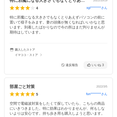
特に邪魔になる大きさでもなくとりあえず…
2021/10/19
4
xgl********
さん
特に邪魔になる大きさでもなくとりあえずパソコンの前に
置いて様子をみます。妻の頭痛が無くなればいいかなと思
います。到着したばかりなので今の所はまだ判りませんが
期待はしています。
購入したストア
イマココ・ストア
違反報告
いいね
3
部屋ごと対策
2022/3/5
5
fun********
さん
空間で電磁波対策をしたくて探していたら、こちらの商品
にいきつきました。特に効果はわかりませんが、何もしな
いよりは安心です。持ち歩き用も購入しようと思います。