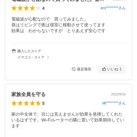
4
xcv********
さん
電磁波が心配なので　買ってみました。

昼はリビングで夜は寝室に移動させて使ってます

効果は　わからないですが　とりあえず安心です
購入したストア
イマココ・ストア
違反報告
いいね
1
家族全員を守る
2022/9/16
5
str********
さん
家の中全体で、目には見えませんが効果を発揮してくれた
いるはずです。Wi-Fiルーターの隣に置いて効果期待してい
ます