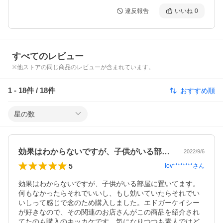
違反報告
いいね
0
すべてのレビュー
※他ストアの同じ商品のレビューが含まれています。
1
-
18
件 /
18
件
おすすめ順
星の数
効果はわからないですが、子供がいる部屋…
2022/9/6
5
lov********
さん
効果はわからないですが、子供がいる部屋に置いてます。
何もなかったらそれでいいし、もし効いていたらそれでい
いしって感じで念のため購入しました。エドガーケイシー
が好きなので、その関連のお店さんがこの商品を紹介され
てたのも購入のキッカケです。気になりつつも素人ではど