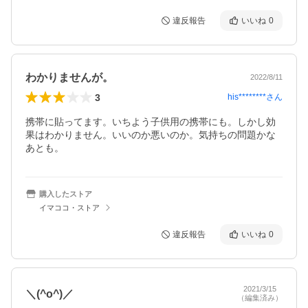
違反報告
いいね
0
わかりませんが。
2022/8/11
3
his********
さん
携帯に貼ってます。いちよう子供用の携帯にも。しかし効
果はわかりません。いいのか悪いのか。気持ちの問題かな
あとも。
購入したストア
イマココ・ストア
違反報告
いいね
0
2021/3/15
＼(^o^)／
（編集済み）