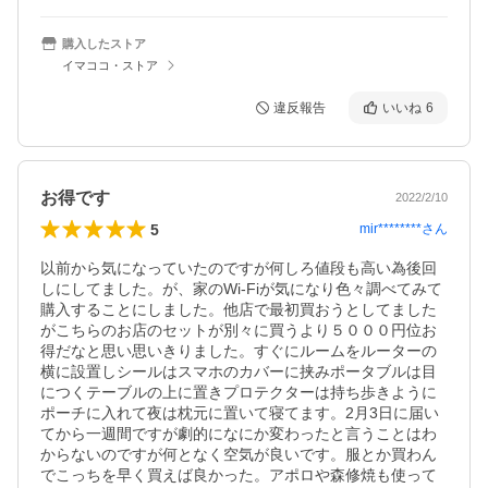
購入したストア
イマココ・ストア
違反報告
いいね
6
お得です
2022/2/10
5
mir********
さん
以前から気になっていたのですが何しろ値段も高い為後回
しにしてました。が、家のWi-Fiが気になり色々調べてみて
購入することにしました。他店で最初買おうとしてました
がこちらのお店のセットが別々に買うより５０００円位お
得だなと思い思いきりました。すぐにルームをルーターの
横に設置しシールはスマホのカバーに挟みポータブルは目
につくテーブルの上に置きプロテクターは持ち歩きように
ポーチに入れて夜は枕元に置いて寝てます。2月3日に届い
てから一週間ですが劇的になにか変わったと言うことはわ
からないのですが何となく空気が良いです。服とか買わん
でこっちを早く買えば良かった。アポロや森修焼も使って