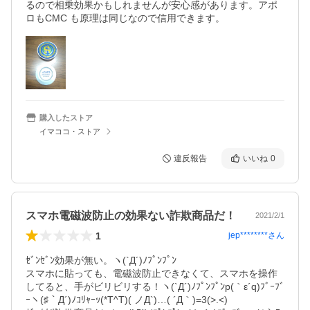
るので相乗効果かもしれませんが安心感があります。アポ
ロもCMC も原理は同じなので信用できます。
購入したストア
イマココ・ストア
違反報告
いいね
0
スマホ電磁波防止の効果ない詐欺商品だ！
2021/2/1
1
jep********
さん
ｾﾞﾝｾﾞﾝ効果が無い。ヽ(`Д´)ﾉﾌﾟﾝﾌﾟﾝ

スマホに貼っても、電磁波防止できなくて、スマホを操作
してると、手がビリビリする！ヽ(`Д´)ﾉﾌﾟﾝﾌﾟﾝp(｀ε´q)ﾌﾞｰﾌﾞ
ｰヽ(♯｀Д´)ﾉｺﾘｬｰｯ(*T^T)( ノД`)…( ´Д｀)=3(>.<)
