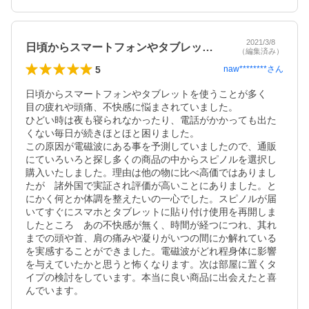
2021/3/8
日頃からスマートフォンやタブレットを使…
（編集済み）
5
naw********
さん
日頃からスマートフォンやタブレットを使うことが多く　
目の疲れや頭痛、不快感に悩まされていました。

ひどい時は夜も寝られなかったり、電話がかかっても出た
くない毎日が続きほとほと困りました。

この原因が電磁波にある事を予測していましたので、通販
にていろいろと探し多くの商品の中からスピノルを選択し
購入いたしました。理由は他の物に比べ高価ではありまし
たが　諸外国で実証され評価が高いことにありました。と
にかく何とか体調を整えたいの一心でした。スピノルが届
いてすぐにスマホとタブレットに貼り付け使用を再開しま
したところ　あの不快感が無く、時間が経つにつれ、其れ
までの頭や首、肩の痛みや凝りがいつの間にか解れている
を実感することができました。電磁波がどれ程身体に影響
を与えていたかと思うと怖くなります。次は部屋に置くタ
イプの検討をしています。本当に良い商品に出会えたと喜
んでいます。