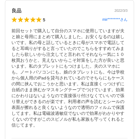
良品
2022/3/3
5
mir********
さん
前回セットで購入して自分のスマホに使用していますが夫
と娘と母用にまとめて購入しました。お安くなるのは嬉し
いです。私の母と話しているときに母がスマホで電話して
ると耳鳴りがすると言っていたのでこちらをすすめてみま
したら欲しいから注文してと言われてそれなら一気に１０
枚買おうかと。見えないからこそ対策をした方が良いと思
います。私のタブレットにもつけました。夫のスマホに
も。ノートパソコンにも。娘のタブレットにも。今は学校
から個人用のiPadを貸与されているのでそちらにもケース
の間に挟んでおこうかと思います。私は直接くっつけずに
台紙のまま挟むかマスキングテープでつけています。効果
にかわりはないようなので直接張り付けなくていいので張
り替えができるのが楽です。利用者の声を読むとシールの
表面が擦れると良くないようなので透明のフィルムで保護
してます。私は電磁波過敏症でないので効果がわかりやす
くないのですがこのスピノルが私も家族も守ってくれると
信じてます。