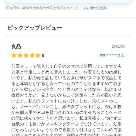
AI回答の正確性や商品の効果は保証されません（
その他の注意点
）
ピックアップレビュー
良品
2022/3/3
5
mir********
さん
前回セットで購入して自分のスマホに使用していますが夫
と娘と母用にまとめて購入しました。お安くなるのは嬉し
いです。私の母と話しているときに母がスマホで電話して
ると耳鳴りがすると言っていたのでこちらをすすめてみま
したら欲しいから注文してと言われてそれなら一気に１０
枚買おうかと。見えないからこそ対策をした方が良いと思
います。私のタブレットにもつけました。夫のスマホに
も。ノートパソコンにも。娘のタブレットにも。今は学校
から個人用のiPadを貸与されているのでそちらにもケース
の間に挟んでおこうかと思います。私は直接くっつけずに
台紙のまま挟むかマスキングテープでつけています。効果
にかわりはないようなので直接張り付けなくていいので張
り替えができるのが楽です。利用者の声を読むとシールの