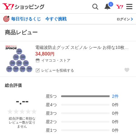
i
毎日引けるくじ 今すぐ挑戦
ログイン
商品レビュー
電磁波防止グッズ スピノル シール お得な10枚セット スマホ 5G 電磁波 対策 電磁波カット 電磁波過敏症 貼るだけ spinor
34,800
円
イマココ・ストア
レビューを投稿する
総合評価
星
5
つ
2
件
-.--
星
4
つ
0
件
星
3
つ
0
件
総合評価に有効な
星
2
つ
0
件
レビュー数が足り
ません
星
1
つ
0
件