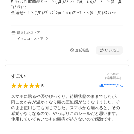
ﾎﾞｯﾀｸﾘ詐欺商品だ~！ヽ(`Д´)ﾉﾌﾟﾝﾌﾟﾝp(｀ε´q)ﾌﾞｰﾌﾞｰヽ(♯｀Д
´)ﾉｺﾘｬｰｯ

金返せ~！ヽ(`Д´)ﾉﾌﾟﾝﾌﾟﾝp(｀ε´q)ﾌﾞｰﾌﾞｰヽ(♯｀Д´)ﾉｺﾘｬｰｯ
購入したストア
イマココ・ストア
違反報告
いいね
1
2023/3/8
すごい
（編集済み）
5
stk********
さん
スマホに貼るや否やびっくり。待機状態のままでしたが、
両こめかみが温かくなり頭の圧迫感がなくなりました。そ
のまま使用しても同じでした。スマホから離れると、その
感覚がなくなるので、やっぱりこのシールだと思います。
使用していてもいつもの頭痛が起きないので感激です。