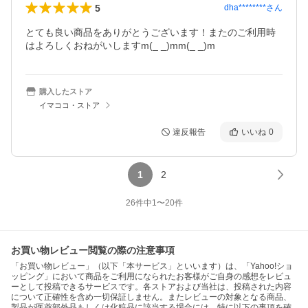
5
dha********
さん
とても良い商品をありがとうございます！またのご利用時
はよろしくおねがいしますm(_ _)mm(_ _)m
購入したストア
イマココ・ストア
違反報告
いいね
0
1
2
26
件中
1
〜
20
件
お買い物レビュー閲覧の際の注意事項
「お買い物レビュー」（以下「本サービス」といいます）は、「Yahoo!ショ
ッピング」において商品をご利用になられたお客様がご自身の感想をレビュ
ーとして投稿できるサービスです。各ストアおよび当社は、投稿された内容
について正確性を含め一切保証しません。またレビューの対象となる商品、
製品が医薬部外品もしくは化粧品に該当する場合には、特に以下の事項を確