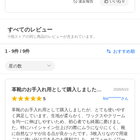
違反報告
いいね
0
すべてのレビュー
※他ストアの同じ商品のレビューが含まれています。
1
-
9
件 /
9
件
おすすめ順
星の数
革靴のお手入れ用として購入しましたが、…
2026/5/10
5
tou********
さん
革靴のお手入れ用として購入しましたが、とても使いやす
く満足しています。生地が柔らかく、ワックスやクリーム
を均一に伸ばしやすいため、初心者でも綺麗に磨けまし
た。特にハイシャイン仕上げの際にムラになりにくく、靴
に自然なツヤが出る点が良かったです。3枚入りなので用途
ごとに使い分けできるのも便利でした。サフィールノワー