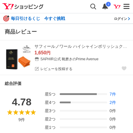
i
毎日引けるくじ 今すぐ挑戦
ログイン
商品レビュー
サフィールノワール ハイシャインポリッシュクロス レギュラー仕様 (一般向け) 3枚入り 靴磨き 布 クロス シューケア 鏡面磨き 鏡面 仕上げ
1,650
円
SAPHIR公式 靴磨きのPrime Avenue
レビューを投稿する
総合評価
星
5
つ
7
件
4.78
星
4
つ
2
件
星
3
つ
0
件
星
2
つ
0
件
9
件
星
1
つ
0
件