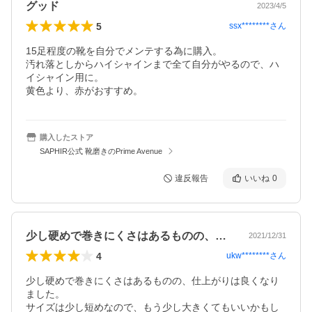
グッド
2023/4/5
5
ssx********
さん
15足程度の靴を自分でメンテする為に購入。

汚れ落としからハイシャインまで全て自分がやるので、ハ
イシャイン用に。

黄色より、赤がおすすめ。
購入したストア
SAPHIR公式 靴磨きのPrime Avenue
違反報告
いいね
0
少し硬めで巻きにくさはあるものの、仕上…
2021/12/31
4
ukw********
さん
少し硬めで巻きにくさはあるものの、仕上がりは良くなり
ました。

サイズは少し短めなので、もう少し大きくてもいいかもし