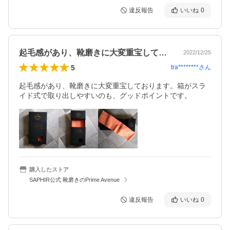
違反報告
いいね
0
起毛感があり、靴磨きに大変重宝しており…
2022/12/25
5
tra********
さん
起毛感があり、靴磨きに大変重宝しております。箱がスラ
イド式で取り出しやすいのも、グッドポイントです。
購入したストア
SAPHIR公式 靴磨きのPrime Avenue
違反報告
いいね
0