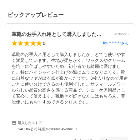
ピックアップレビュー
革靴のお手入れ用として購入しましたが、…
2026/5/10
5
tou********
さん
革靴のお手入れ用として購入しましたが、とても使いやす
く満足しています。生地が柔らかく、ワックスやクリーム
を均一に伸ばしやすいため、初心者でも綺麗に磨けまし
た。特にハイシャイン仕上げの際にムラになりにくく、靴
に自然なツヤが出る点が良かったです。3枚入りなので用途
ごとに使い分けできるのも便利でした。サフィールノワー
ルらしい品質の高さを感じる商品で、シューケア用品とし
て安心して使えます。靴磨きが好きな方にはもちろん、普
段使いにもおすすめできるクロスです。
購入したストア
SAPHIR公式 靴磨きのPrime Avenue