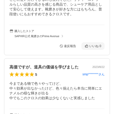
ルらしい品質の高さを感じる商品で、シューケア用品とし
て安心して使えます。靴磨きが好きな方にはもちろん、普
段使いにもおすすめできるクロスです。
購入したストア
SAPHIR公式 靴磨きのPrime Avenue
違反報告
いいね
0
高価ですが、道具の価値を学びました
2023/8/22
5
smp********
さん
今まである物で色々やってけど、

中々効果が出なかったけど、色々揃えたら本当に簡単にエ
ナメルの様な輝きが出る

中でもこのクロスの効果は少なくないと実感しました