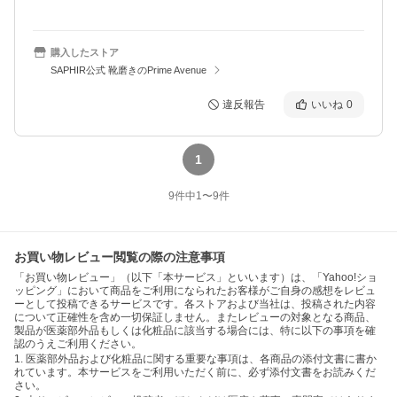
購入したストア
SAPHIR公式 靴磨きのPrime Avenue
違反報告
いいね
0
1
9
件中
1
〜
9
件
お買い物レビュー閲覧の際の注意事項
「お買い物レビュー」（以下「本サービス」といいます）は、「Yahoo!ショ
ッピング」において商品をご利用になられたお客様がご自身の感想をレビュ
ーとして投稿できるサービスです。各ストアおよび当社は、投稿された内容
について正確性を含め一切保証しません。またレビューの対象となる商品、
製品が医薬部外品もしくは化粧品に該当する場合には、特に以下の事項を確
認のうえご利用ください。
1. 医薬部外品および化粧品に関する重要な事項は、各商品の添付文書に書か
れています。本サービスをご利用いただく前に、必ず添付文書をお読みくだ
さい。