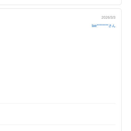
2026/3/3
tae********
さん