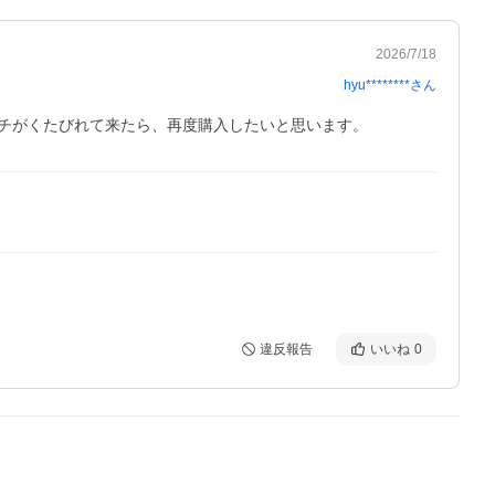
2026/7/18
hyu********
さん
チがくたびれて来たら、再度購入したいと思います。
違反報告
いいね
0