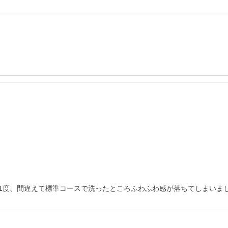
、間違えて標準コースで洗ったところふわふわ感が落ちてしまいました…（