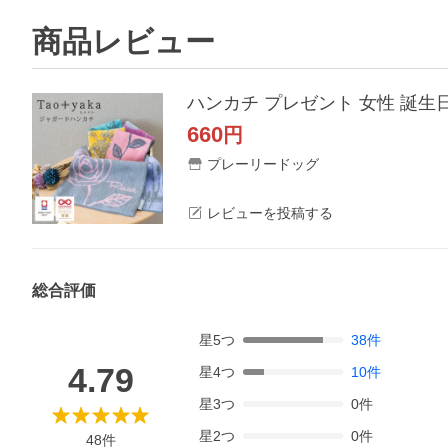
商品レビュー
ハンカチ プレゼント 女性 誕生日
660
円
プレーリードッグ
レビューを投稿する
総合評価
星
5
つ
38
件
4.79
星
4
つ
10
件
星
3
つ
0
件
星
2
つ
0
件
48
件