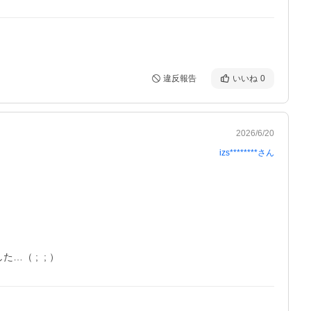
違反報告
いいね
0
2026/6/20
izs********
さん
 ;  ; ）