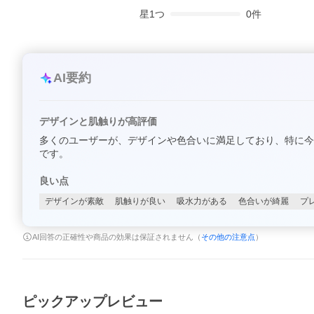
星
1
つ
0
件
AI要約
デザインと肌触りが高評価
多くのユーザーが、デザインや色合いに満足しており、特に今
です。
良い点
デザインが素敵
肌触りが良い
吸水力がある
色合いが綺麗
プ
AI回答の正確性や商品の効果は保証されません（
その他の注意点
）
ピックアップレビュー