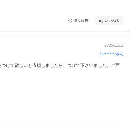
違反報告
いいね
0
2025/11/12
fis********
さん
をつけて欲しいと依頼しましたら、つけて下さいました。ご面