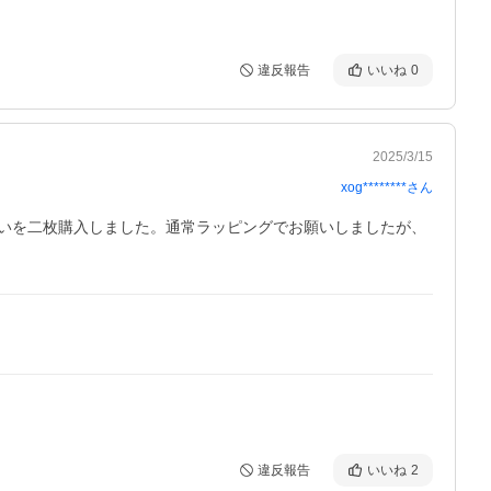
違反報告
いいね
0
2025/3/15
xog********
さん
いを二枚購入しました。通常ラッピングでお願いしましたが、
違反報告
いいね
2