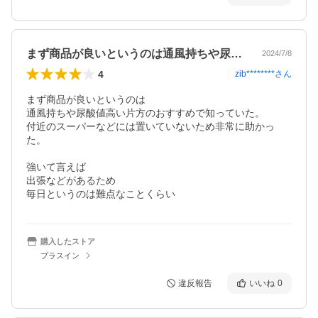
まず商品が良いというのは通風持ちや尿酸…
2024/7/8
4
zib********
さん
まず商品が良いというのは

通風持ちや尿酸値高い片方のおすすめで知っていた。

付近のスーパーなどには置いていないため非常に助かっ
た。

強いて言えば

出張などがあるため

毎日というのは難点なことくらい
購入したストア
プラスイン
違反報告
いいね
0