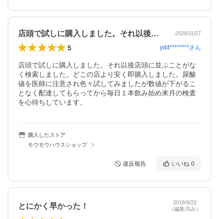
店頭で試しに購入しました。それ以後店頭…
2025/11/27
5
ydd********
さん
店頭で試しに購入しました。それ以後店頭に並ぶことがな
く検索しました。どこの店より安く即購入しました。尿酸
値を医師に注意され色々試してみましたが数値が下がるこ
となく配達してもらってから毎日１本飲み始め来月の検査
を心待ちしています。
購入したストア
モウモウハウスショップ
違反報告
いいね
0
2018/9/22
とにかく早かった！
（編集済み）