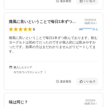
違反報告
いいね
0
2018/4/19
痛風に良いということで毎日1本ずつ飲ん…
（編集済み）
5
aki********
さん
痛風に良いということで毎日1本ずつ飲んでおります。飲む
ヨーグルトは初めてだったのですが個人的には飲みやすか
ったです。効果の方はまだわかりませんがリピートしてま
す。
購入したストア
モウモウハウスショップ
違反報告
いいね
0
2015/5/6
味は同じ？
（編集済み）