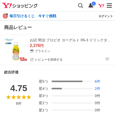
i
毎日引けるくじ 今すぐ挑戦
ログイン
商品レビュー
お試 明治 プロビオ ヨーグルト PA-3 ドリンクタイプ (112g×12本) クール便 ss
2,376
円
プラスイン
レビューを投稿する
総合評価
星
5
つ
6
件
4.75
星
4
つ
2
件
星
3
つ
0
件
星
2
つ
0
件
8
件
星
1
つ
0
件