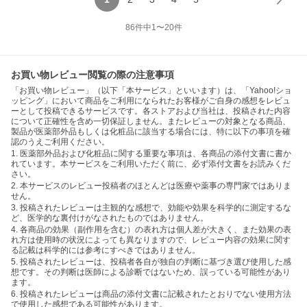
86
件中
1
〜
20
件
お買い物レビュー閲覧の際の注意事項
「お買い物レビュー」（以下「本サービス」といいます）は、「Yahoo!ショ
ッピング」において商品をご利用になられたお客様がご自身の感想をレビュ
ーとして投稿できるサービスです。各ストアおよび当社は、投稿された内容
について正確性を含め一切保証しません。またレビューの対象となる商品、
製品が医薬部外品もしくは化粧品に該当する場合には、特に以下の事項を確
認のうえご利用ください。
1. 医薬部外品および化粧品に関する重要な事項は、各商品の添付文書に書か
れています。本サービスをご利用いただく前に、必ず添付文書をお読みくだ
さい。
2. 本サービスのレビュー投稿者のほとんどは医療や薬事の専門家ではありま
せん。
3. 投稿されたレビューは主観的な感想で、効能や効果を科学的に測定するな
ど、医学的な裏付けがなされたものではありません。
4. 各商品の効果（副作用を含む）の表れ方は個人差が大きく、また効果の表
れ方は使用時の状況によっても異なりますので、レビュー内容の効果に関す
る記載は科学的には参考にすべきではありません。
5. 投稿されたレビューは、投稿者各自が独自の判断に基づき選び使用した感
想です。その判断は医師による診断ではないため、誤っている可能性があり
ます。
6. 投稿されたレビューは商品の添付文書に記載されたとおりでない使用方法
で使用した感想である可能性があります。