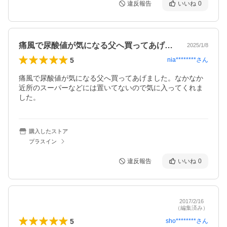
違反報告
いいね
0
痛風で尿酸値が気になる父へ買ってあげま…
2025/1/8
5
nia********
さん
痛風で尿酸値が気になる父へ買ってあげました。なかなか
近所のスーパーなどには置いてないので気に入ってくれま
した。
購入したストア
プラスイン
違反報告
いいね
0
2017/2/16
（編集済み）
5
sho********
さん