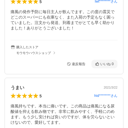
5
lwt********
さん
痛風の発作予防に毎日主人が飲んでます。この度の震災で
どこのスーパーにも在庫なく、また入荷の予定もなく困っ
ていました。注文から発送、到着までがとても早く助かり
ました！ありがとうございました！
購入したストア
モウモウハウスショップ
違反報告
いいね
0
うまい
2021/3/22
5
hid********
さん
痛風持ちです。本当に痛いです。この商品は痛風になる尿
酸値を抑える飲み物です。非常に飲みやすく、手軽にのめ
ます。もう少し安ければ良いのですが、体を労らないとい
けないので、愛好してます。