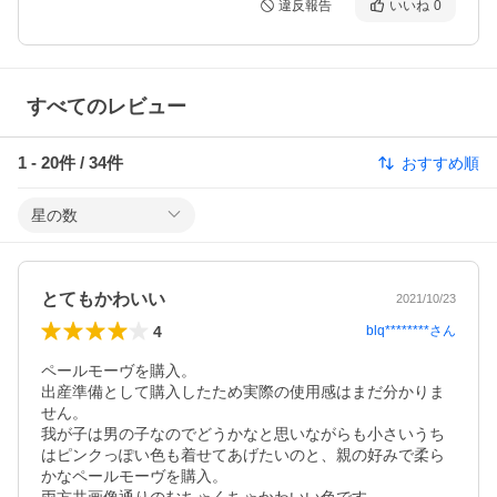
違反報告
いいね
0
すべてのレビュー
1
-
20
件 /
34
件
おすすめ順
星の数
とてもかわいい
2021/10/23
4
blq********
さん
ペールモーヴを購入。

出産準備として購入したため実際の使用感はまだ分かりま
せん。

我が子は男の子なのでどうかなと思いながらも小さいうち
はピンクっぽい色も着せてあげたいのと、親の好みで柔ら
かなペールモーヴを購入。
