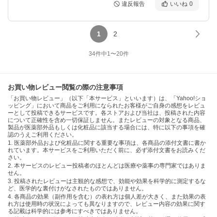
違反報告
いいね
0
1
2
34
件中
1
〜
20
件
お買い物レビュー閲覧の際の注意事項
「お買い物レビュー」（以下「本サービス」といいます）は、「Yahoo!ショ
ッピング」において商品をご利用になられたお客様がご自身の感想をレビュ
ーとして投稿できるサービスです。各ストアおよび当社は、投稿された内容
について正確性を含め一切保証しません。またレビューの対象となる商品、
製品が医薬部外品もしくは化粧品に該当する場合には、特に以下の事項を確
認のうえご利用ください。
1. 医薬部外品および化粧品に関する重要な事項は、各商品の添付文書に書か
れています。本サービスをご利用いただく前に、必ず添付文書をお読みくだ
さい。
2. 本サービスのレビュー投稿者のほとんどは医療や薬事の専門家ではありま
せん。
3. 投稿されたレビューは主観的な感想で、効能や効果を科学的に測定するな
ど、医学的な裏付けがなされたものではありません。
4. 各商品の効果（副作用を含む）の表れ方は個人差が大きく、また効果の表
れ方は使用時の状況によっても異なりますので、レビュー内容の効果に関す
る記載は科学的には参考にすべきではありません。