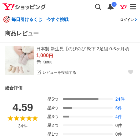
i
毎日引けるくじ 今すぐ挑戦
ログイン
商品レビュー
日本製 新生児【のびのび 靴下 2足組 0-6ヶ月頃】ベビー ソックス ノックノック KNOCK KNOCK
1,000
円
Kufuu
レビューを投稿する
総合評価
星
5
つ
24
件
4.59
星
4
つ
6
件
星
3
つ
4
件
星
2
つ
0
件
34
件
星
1
つ
0
件