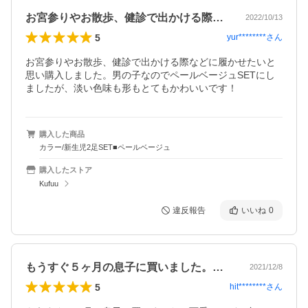
お宮参りやお散歩、健診で出かける際など…
2022/10/13
5
yur********
さん
お宮参りやお散歩、健診で出かける際などに履かせたいと
思い購入しました。男の子なのでペールベージュSETにし
ましたが、淡い色味も形もとてもかわいいです！
購入した商品
カラー/新生児2足SET■ペールベージュ
購入したストア
Kufuu
違反報告
いいね
0
もうすぐ５ヶ月の息子に買いました。可愛…
2021/12/8
5
hit********
さん