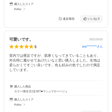
購入したストア
Kufuu
違反報告
いいね
0
可愛いです。
2021/10/15
5
avy********
さん
室内では裸足ですが、肌寒くなってきていることもあり、
外出時に履かせてあげたいなと思い購入しました。生地は
柔らかくてすごい良いです。色も好みの色でしたので満足
しています。
購入した商品
カラー/新生児2足SET■マシュマロベージュ
購入したストア
Kufuu