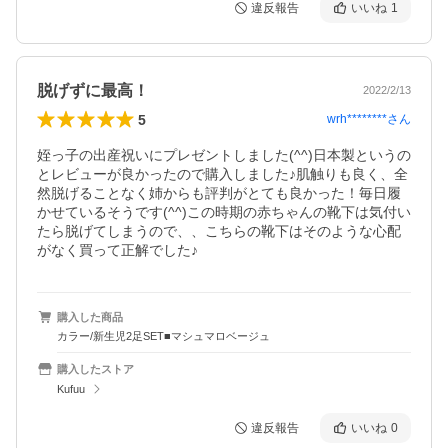
違反報告
いいね
1
脱げずに最高！
2022/2/13
5
wrh********
さん
姪っ子の出産祝いにプレゼントしました(^^)日本製というの
とレビューが良かったので購入しました♪肌触りも良く、全
然脱げることなく姉からも評判がとても良かった！毎日履
かせているそうです(^^)この時期の赤ちゃんの靴下は気付い
たら脱げてしまうので、、こちらの靴下はそのような心配
がなく買って正解でした♪
購入した商品
カラー/新生児2足SET■マシュマロベージュ
購入したストア
Kufuu
違反報告
いいね
0