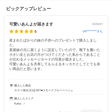
ピックアップレビュー
可愛いあんよが届きます
2026/4/7
5
chi********
さん
産まれたばかりの妹の子供へのプレゼントで購入しまし
た。

直接妹の元に届くように設定していたので、靴下を履いた
小さい足とお店の方がつけてくださった私からであること
が伝わるメッセージカードの写真が届きました。

可愛いあんよを共有してもらえるキッカケとしてとても良
購入した商品
カラー/新生児2足SET■スモークブルーベージュ
購入したストア
Kufuu