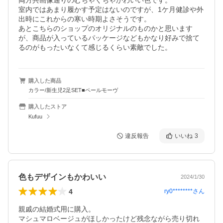
両方共画像通りのむちゃくちゃかわいい色です。

室内ではあまり履かす予定はないのですが、1ケ月健診や外
出時にこれからの寒い時期よさそうです。

あとこちらのショップのオリジナルのものかと思います
が、商品が入っているパッケージなどもかなり好みで捨て
るのがもったいなくて感じるくらい素敵でした。
購入した商品
カラー/新生児2足SET■ペールモーヴ
購入したストア
Kufuu
違反報告
いいね
3
色もデザインもかわいい
2024/1/30
4
ry0********
さん
親戚の結婚式用に購入。

マシュマロベージュがほしかったけど残念ながら売り切れ