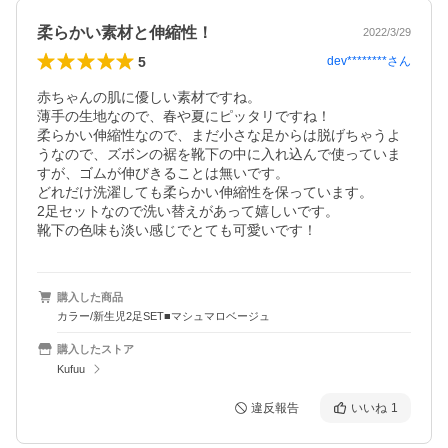
柔らかい素材と伸縮性！
2022/3/29
5
dev********
さん
赤ちゃんの肌に優しい素材ですね。

薄手の生地なので、春や夏にピッタリですね！

柔らかい伸縮性なので、まだ小さな足からは脱げちゃうよ
うなので、ズボンの裾を靴下の中に入れ込んで使っていま
すが、ゴムが伸びきることは無いです。

どれだけ洗濯しても柔らかい伸縮性を保っています。

2足セットなので洗い替えがあって嬉しいです。

靴下の色味も淡い感じでとても可愛いです！
購入した商品
カラー/新生児2足SET■マシュマロベージュ
購入したストア
Kufuu
違反報告
いいね
1