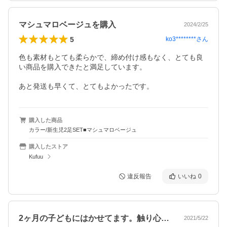
マシュマロベージュを購入
2024/2/25
5
ko3********
さん
色も素材もとても柔らかで、締め付け感もなく、とても良
い商品を購入できたと満足しています。

あと発送も早くて、とてもよかったです。
購入した商品
カラー/新生児2足SET■マシュマロベージュ
購入したストア
Kufuu
違反報告
いいね
0
2ヶ月の子どもにはかせてます。触り心地…
2021/5/22