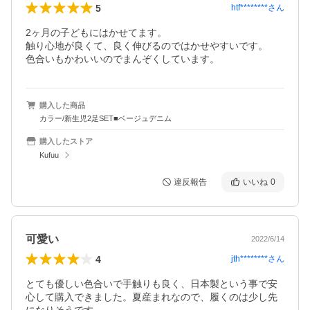
5
htf********
さん
2ヶ月の子どもにはかせてます。

触り心地が良くて、良く伸びるのではかせやすいです。

色合いもかわいいのでまんぞくしています。
購入した商品
カラー/新生児2足SET■ベージュデニム
購入したストア
Kufuu
違反報告
いいね
0
可愛い
2022/6/14
4
jth********
さん
とても優しい色合いで手触りも良く、日本製という事で安
心して購入できました。夏産まれなので、履くのは少し先