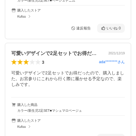
カラー/新生児2足SET■ベージュデニム
購入したストア
Kufuu
違反報告
いいね
0
可愛いデザインで2足セットでお得だった…
2021/12/19
3
ada********
さん
可愛いデザインで2足セットでお得だったので、購入しまし
た。お宮参りにこれから行く際に履かせる予定なので、楽
しみです。
購入した商品
カラー/新生児2足SET■マシュマロベージュ
購入したストア
Kufuu