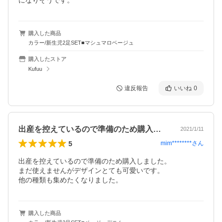
になりそうです。
購入した商品
カラー/新生児2足SET■マシュマロベージュ
購入したストア
Kufuu
違反報告
いいね
0
出産を控えているので準備のため購入しま…
2021/1/11
5
mim********
さん
出産を控えているので準備のため購入しました。

まだ使えませんがデザインとても可愛いです。

他の種類も集めたくなりました。
購入した商品