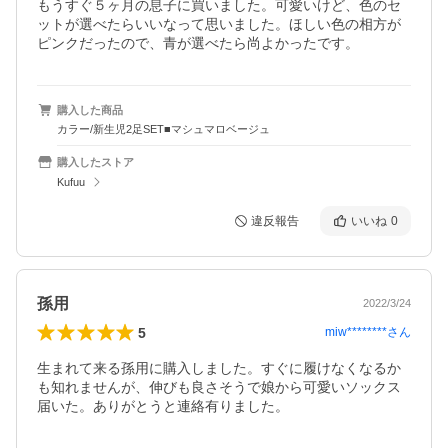
もうすぐ５ヶ月の息子に買いました。可愛いけど、色のセ
ットが選べたらいいなって思いました。ほしい色の相方が
ピンクだったので、青が選べたら尚よかったです。
購入した商品
カラー/新生児2足SET■マシュマロベージュ
購入したストア
Kufuu
違反報告
いいね
0
孫用
2022/3/24
5
miw********
さん
生まれて来る孫用に購入しました。すぐに履けなくなるか
も知れませんが、伸びも良さそうで娘から可愛いソックス
届いた。ありがとうと連絡有りました。