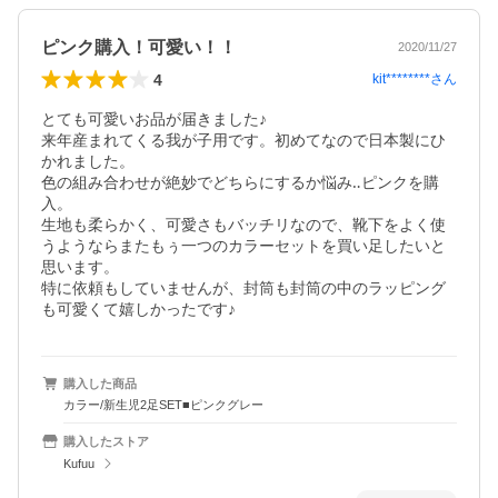
ピンク購入！可愛い！！
2020/11/27
4
kit********
さん
とても可愛いお品が届きました♪

来年産まれてくる我が子用です。初めてなので日本製にひ
かれました。

色の組み合わせが絶妙でどちらにするか悩み‥ピンクを購
入。

生地も柔らかく、可愛さもバッチリなので、靴下をよく使
うようならまたもぅ一つのカラーセットを買い足したいと
思います。

特に依頼もしていませんが、封筒も封筒の中のラッピング
も可愛くて嬉しかったです♪
購入した商品
カラー/新生児2足SET■ピンクグレー
購入したストア
Kufuu