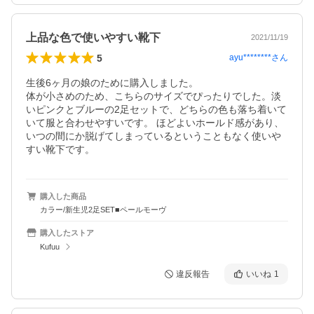
上品な色で使いやすい靴下
2021/11/19
5
ayu********
さん
生後6ヶ月の娘のために購入しました。

体が小さめのため、こちらのサイズでぴったりでした。淡
いピンクとブルーの2足セットで、どちらの色も落ち着いて
いて服と合わせやすいです。 ほどよいホールド感があり、
いつの間にか脱げてしまっているということもなく使いや
すい靴下です。
購入した商品
カラー/新生児2足SET■ペールモーヴ
購入したストア
Kufuu
違反報告
いいね
1