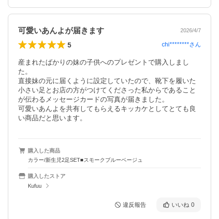
可愛いあんよが届きます
2026/4/7
5
chi********
さん
産まれたばかりの妹の子供へのプレゼントで購入しまし
た。

直接妹の元に届くように設定していたので、靴下を履いた
小さい足とお店の方がつけてくださった私からであること
が伝わるメッセージカードの写真が届きました。

可愛いあんよを共有してもらえるキッカケとしてとても良
購入した商品
カラー/新生児2足SET■スモークブルーベージュ
購入したストア
Kufuu
違反報告
いいね
0