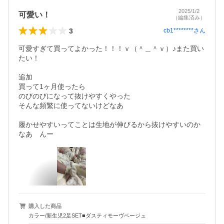
2025/1/2
可愛い！
（編集済み）
3
cb1********
さん
可愛すぎて買ってよかった！！！ｖ（＾＿＾ｖ）♪また買い
たい！

追加

買って1ヶ月使ったら

のびのびになって抜けやすくやった

そんな頻繁に使ってないけどなあ

履かせやすいってことは生地が伸びるから抜けやすいのか
購入した商品
カラー/新生児2足SET■ダスティモーヴベージュ