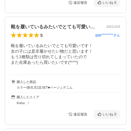
違反報告
いいね
0
靴を履いているみたいでとても可愛いです…
2021/11/5
5
gap********
さん
靴を履いているみたいでとても可愛いです！

女の子には是非履かせたい物だと思います！

もう1種類は売り切れてしまっていたので

また在庫あったら買いたいです(*^^*)
購入した商品
カラー/新生児2足SET■ベージュデニム
購入したストア
Kufuu
違反報告
いいね
0