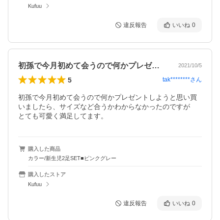
Kufuu
違反報告
いいね
0
初孫で今月初めて会うので何かプレゼント…
2021/10/5
5
tak********
さん
初孫で今月初めて会うので何かプレゼントしようと思い買
いましたら、サイズなど合うかわからなかったのですが

とても可愛く満足してます。
購入した商品
カラー/新生児2足SET■ピンクグレー
購入したストア
Kufuu
違反報告
いいね
0