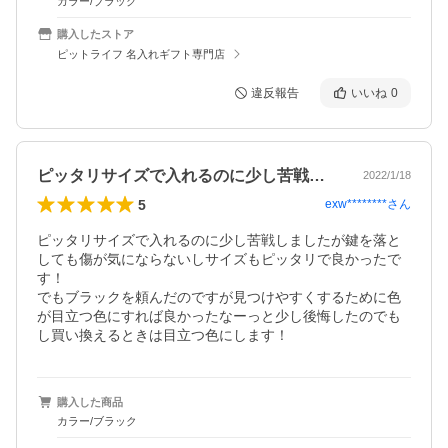
カラー/ブラック
購入したストア
ピットライフ 名入れギフト専門店
違反報告
いいね
0
ピッタリサイズで入れるのに少し苦戦しま…
2022/1/18
5
exw********
さん
ピッタリサイズで入れるのに少し苦戦しましたが鍵を落と
しても傷が気にならないしサイズもピッタリで良かったで
す！

でもブラックを頼んだのですが見つけやすくするために色
が目立つ色にすれば良かったなーっと少し後悔したのでも
し買い換えるときは目立つ色にします！
購入した商品
カラー/ブラック