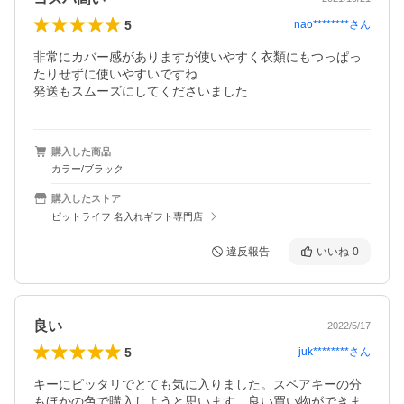
5
nao********
さん
非常にカバー感がありますが使いやすく衣類にもつっぱっ
たりせずに使いやすいですね

発送もスムーズにしてくださいました
購入した商品
カラー/ブラック
購入したストア
ピットライフ 名入れギフト専門店
違反報告
いいね
0
良い
2022/5/17
5
juk********
さん
キーにピッタリでとても気に入りました。スペアキーの分
もほかの色で購入しようと思います。良い買い物ができま