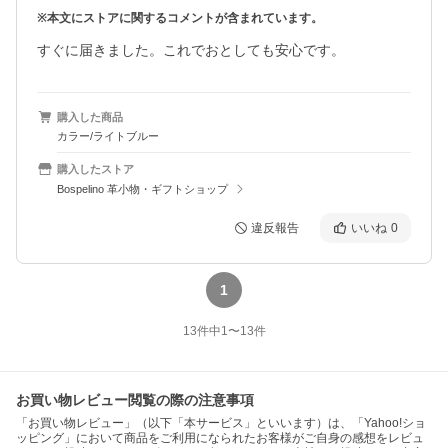
※本文にストアに関するコメントが含まれています。
購入した商品
カラー/ライトブルー
購入したストア
Bospelino 革小物・ギフトショップ
違反報告
いいね
0
1
13
件中
1
〜
13
件
お買い物レビュー閲覧の際の注意事項
「お買い物レビュー」（以下「本サービス」といいます）は、「Yahoo!ショ
ッピング」において商品をご利用になられたお客様がご自身の感想をレビュ