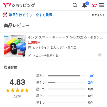
i
毎日引けるくじ 今すぐ挑戦
ログイン
商品レビュー
ホンダ スマートキーケース N-BOX対応 4ボタン シリコンカバー キーカバー 傷防止
1,099
円
ピットライフ 名入れギフト専門店
レビューを投稿する
総合評価
星
5
つ
10
件
4.83
星
4
つ
2
件
星
3
つ
0
件
星
2
つ
0
件
12
件
星
1
つ
0
件