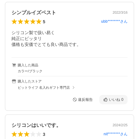
シンプルイズベスト
2022/3/16
5
ubb********
さん
シリコン製で扱い易く

純正にピッタリ

購入した商品
カラー/ブラック
購入したストア
ピットライフ 名入れギフト専門店
違反報告
いいね
0
シリコンはいいです。
2024/2/25
3
nit********
さん